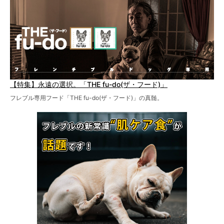
【特集】永遠の選択。「THE fu-do(ザ・フード)」
フレブル専用フード「THE fu-do(ザ・フード)」の真髄。