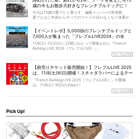
た。
さらには、霊感がない人でも愛犬が成仏したことを知る方
歳の今もお散歩大好きなフレンチブルドッグに！
僧侶としての名は「靖賢（せいけん）」。
法まで。
当時54歳という年齢にして、なぜ動物専門僧侶という道を
今日は15歳の愛ブヒと暮らす、編集メンバーの実体験。
選んだのか。
愛ブヒは二年前からすべてのフードが合わなくなり体重が
お笑い芸人だからこそ暗くなりすぎない、むしろ心がスッ
また、愛犬の旅立ちとどのように向き合うべきなのか。
激減。検査をしても異常はなく「年齢のせいですね…」と言
と軽くなる。
「動物専門僧侶」という立場で、お話しをうかがいまし
われてしまいました。
永久保存版のスペシャル対談です！
【イベントレポ】5,000頭のフレンチブルドッグと
た。
もう諦めるしかないのかな…そんなとき、我が家に届いたの
7,000人が集まった「フレブルLIVE2024」の全
が「THE fu-do(ザ・フード)」の試食品でした。
貌！
そして「THE fu-do(ザ・フード)」を食べつづけて二年、愛
11/9(土)-10(日)の二日間にわたって開催された『French
ブヒは15歳になり、今も元気にお散歩をしています。
Bulldog LIVE 2024（フレブルLIVE）』。
今回は、二年前の絶望から今までを包み隠さず、時系列で
今年はのべ5,000頭のフレンチブルドッグと7,000人のフレ
フレブルLIVE
お話しさせていただきます。
ブルオーナーが集まりました！
【前売りチケット販売開始！】フレブルLIVE 2025
day1の司会はフレブルラバーのロッチさん。day2の音楽フ
は、11/8(土)9(日)開催！スチャダラパーによるテー
ェスには世代ど真ん中のPUFFYが出演するなど、例年以上
に豪華なラインナップ。
マソング制作も決定
『French Bulldog LIVE 2025（フレブルLIVE）』の開催
北は北海道、南は鹿児島県から。全国のフレンチブルドッ
は、11/8(土)-9(日)の2days！
グが一堂に会した「フレブルLIVE2024」の模様を、詳しく
お得な前売りチケット、いよいよ販売スタートです！
フレブルLIVE
お届けです！
さらに今年はビッグニュースが。
なんと、ヒップホップグループ「スチャダラパー」がフレ
最後には2025年の情報もありますので、要チェックでござ
ブルLIVEのテーマソングを制作してくれることになりまし
います！
た！
Pick Up!
テーマソングの情報やお得な前売りチケットの販売情報な
ど、内容盛りだくさんでお送りしていますので、最後まで
お見逃しなく！