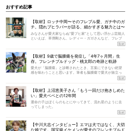
おすすめ記事
【取材】ロッチ中岡〜そのフレブル愛、ガチ中のガ
チ。隠れブヒラバーが語る、細かすぎる魅力とは〜
【前編】
みなさんが愛犬家ならぬ“愛ブヒ家”として思い浮かぶ芸能人
といえば、草彅剛さん、レディー・ガガさんなど、フレブ
ルを飼っている方が多いと思います。が、ロッチ中岡さん
取材
も、じつは大のフレブルラバーだというのをご存知です
か？ フレブルを飼っていないのにもかかわらず、中岡さ
【取材】9歳で脳腫瘍を発症し「4年7ヶ月間」生
んのインスタグラムを覗くと、たくさんのフレブルアカウ
存。フレンチブルドッグ・桃太郎の奇跡と軌跡
ントがフォローされていて、わが『FRENCH BULLDOG
LIFE』モデルのnicoやトーラスも、その中の一頭。
愛犬が「脳腫瘍」と診断されたとき、言葉にできない絶望
そんな中岡さんに、フレブルの魅力を語っていただきまし
感を味わうことと思います。筆者も脳腫瘍で愛犬が旅立っ
た。そのブヒ愛っぷりは、思ってた以上！ ガチ中のガチ
たひとり。だからこそ、どれほど厄介で困難な病気かを理
取材
でした!?
解をしているつもりです。「発症から1年生存すれば素晴ら
しい」とされるこの病気。
【取材】上沼恵美子さん「もう一回だけ抱きしめた
ところが、フレンチブルドッグの桃太郎は9歳で脳腫瘍を発
い」愛犬ベベとの12年間
症し、なんと4年7ヶ月間も生き抜いたのです。旅立ったと
きの年齢は13歳と11ヶ月、レジェンド級のレジェンドでし
運命の子はぼくらのもとにやってきて、流れ星のように去
た。さらには、治療後3年間は一度も発作が起きなかったと
ってしまった。
いいます。
その悲しみを語ることはなかなかむずかしい。
取材
この事実はフレンチブルドッグだけでなく、脳腫瘍と闘う
けれども、ぼくらはそのことについて考えたいし、泣き出
多くの犬たちに勇気と希望を与えるに違いありません。桃
しそうな飼い主さんを目の前にして、ほんのすこしでも寄
太郎のオーナーである佐藤さんご夫婦に、治療の選択やケ
【中川大志インタビュー】エマは犬ではなく、大切
り添いたいと思う。
アについて詳しくお話しをうかがいました。
な娘です。国宝級イケメンが愛犬のフレンチブルド
その悲しみをいますぐ解消することはできないが、話をき