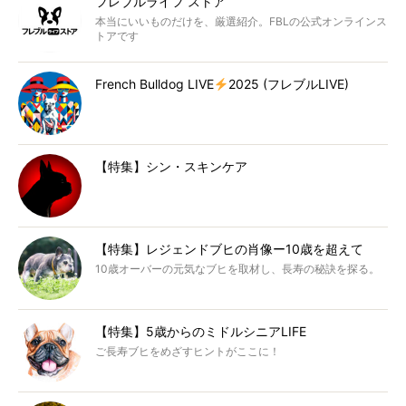
フレブルライフ ストア
本当にいいものだけを、厳選紹介。FBLの公式オンラインス
トアです
French Bulldog LIVE
2025 (フレブルLIVE)
【特集】シン・スキンケア
【特集】レジェンドブヒの肖像ー10歳を超えて
10歳オーバーの元気なブヒを取材し、長寿の秘訣を探る。
【特集】5歳からのミドルシニアLIFE
ご長寿ブヒをめざすヒントがここに！