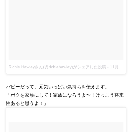
Richie Hawleyさん(@richiehawley)がシェアした投稿
-
11月 23, 2017 at 5:33午前 PST
パピーだって、元気いっぱい気持ちを伝えます。
「ボクを家族にして！家族になろうよ〜！けっこう将来
性あると思うよ！」