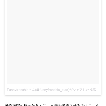
Funnyfrenchieさん(@funnyfrenchie_cute)がシェアした投稿
-
2月 
動物病院へ行ったあとに、不満を爆発させるのはこちら