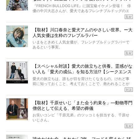
いて、泣いたり笑ったりするのもいいだろう。
ッグと一緒に登場
『FRENCH BULLDOG LIFE』に国宝級イケメン登場！ 俳
こんな子だった、こんなにいい子だった、ほんとうに愛し
優の中川大志さんが、愛犬であるフレンチブルドッグのエ
ていたと。
マちゃん（2歳の女の子）にメロメロとの情報を聞きつけ、
取材
ぼくらは上沼恵美子さんのご自宅へ伺って、お話をきこう
中川さんを直撃。そのフレブル愛をたっぷり語っていただ
と思った。
きました。他のフレブルオーナーさん同様、濃すぎる親バ
【取材】川口春奈と愛犬アムのやさしい世界。ー大
カエピソードが次から次へと飛び出しました。
人気女優は生粋のフレブルラバー
いまをときめく人気女優が、フレンチブルドッグラバーで
あるという事実。
そうです、その人は川口春奈さん。
取材
アムちゃんというパイドの女の子と暮らしています。
話を聞けば聞くほど、そして春奈さんとアムちゃんのやり
【スペシャル対談】愛犬の旅立ちと供養。霊感がな
とりを目の当たりにするほどに、そのフレンチブルドッグ
い人も「愛犬の成仏」を知る方法!?【シークエンス
愛がわたしたちのそれとまったく同じであることに、なん
だかうれしくなってしまったのでした。
はやとも×PELI】
愛犬の旅立ちは、誰もが目を背けたくなるもの。けれど事
春奈さんとアムちゃんのすてきな暮らしを、BUHI編集長の
前に知っておくこと、考えておくことで、救われることが
小西がいつくしみながら、切り取らせていただきます。
たくさんあります。
対談
今回は、お盆スペシャル企画。世間が認めるほどの霊視能
【取材】千原せいじ「また会う約束を」―動物専門
力をもつお笑い芸人「シークエンスはやとも」さんに、愛
僧侶として伝える、希望の葬儀
犬の旅立ちや供養についてインタビュー。
インタビュアー兼対談相手は、大の犬好きで心霊分野の知
お笑いコンビ「千原兄弟」のツッコミを担当する、千原せ
識にも長けているPELIさん。
いじさん。
取材
「愛犬が旅立ったあと、ベッドやおもちゃはどうすればい
今年で結成35周年を迎え、芸人としての活躍も目覚ましい
い？」「お骨はどうするべき？」「お花やお線香は喜んで
中、2024年5月に動物専門僧侶になり世間を驚かせまし
くれる？」
諦めかけた命。あれから2年、フードを変えたら15