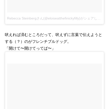
Rebecca Steinbergさん(@eloiseatthefinickyfilly)がシェアした投稿
吠えれば済むところだって、吠えずに言葉で伝えようと
する（？）のがフレンチブルドッグ。
「開けて〜開けてってば〜」