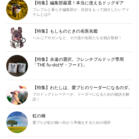
【特集】編集部厳選！本当に使えるドッグギア
フレブルと暮らす編集部が、自信をもって紹介したいアイ
テムとは!?
【特集】もしものときの名医名鑑
ヘルニアやガンなど、その道の名医たちを独占取材！
【特集】永遠の選択。フレンチブルドッグ専用
「THE fu-do(ザ・フード)」
【特集】わたしは、愛ブヒのリーダーになるのダ。
プロドッグトレーナーが、リーダーになるための秘訣を解
説！
虹の橋
愛ブヒが虹の橋へ向かう準備をするための場所