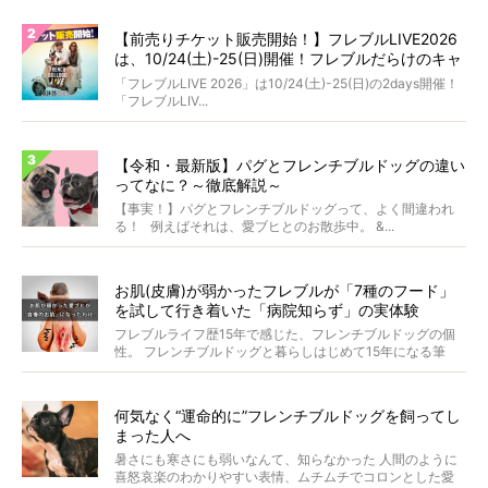
【前売りチケット販売開始！】フレブルLIVE2026
は、10/24(土)-25(日)開催！フレブルだらけのキャ
ンプ・前夜祭・バスプランも新登場!?
「フレブルLIVE 2026」は10/24(土)-25(日)の2days開催！
「フレブルLIV...
【令和・最新版】パグとフレンチブルドッグの違い
ってなに？～徹底解説～
【事実！】パグとフレンチブルドッグって、よく間違われ
る！ 例えばそれは、愛ブヒとのお散歩中。 &...
お肌(皮膚)が弱かったフレブルが「7種のフード」
を試して行き着いた「病院知らず」の実体験
フレブルライフ歴15年で感じた、フレンチブルドッグの個
性。 フレンチブルドッグと暮らしはじめて15年になる筆
者...
何気なく“運命的に”フレンチブルドッグを飼ってし
まった人へ
暑さにも寒さにも弱いなんて、知らなかった 人間のように
喜怒哀楽のわかりやすい表情、ムチムチでコロンとした愛