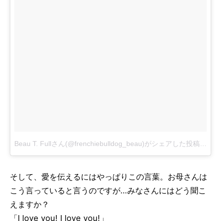
Beau T. Fullさん(@frenchiebulldog_beau)がシェアした投稿
-
11月
そして、愛を伝えるにはやっぱりこの言葉。お母さんは
こう言っていると言うのですが…みなさんにはどう聞こ
えますか？
「I love you! I love you!」