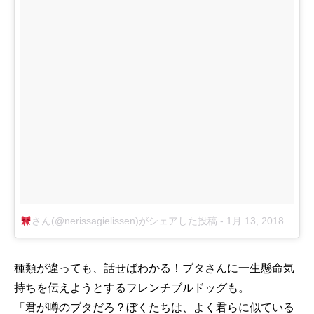
さん(@nerissagielissen)がシェアした投稿
-
1月 13, 2018 at 4:47午前 PST
種類が違っても、話せばわかる！ブタさんに一生懸命気
持ちを伝えようとするフレンチブルドッグも。
「君が噂のブタだろ？ぼくたちは、よく君らに似ている