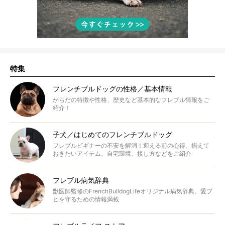
特集
フレンチブルドッグの性格／基本情報
からだの特徴や性格、歴史など基本的なフレブル情報をご
紹介！
子犬／はじめてのフレンチブルドッグ
フレブルビギナーの不安を解消！迎える前の心得、揃えて
おきたいアイテム、自宅環境、接し方などをご紹介
フレブル病気辞典
獣医師監修のFrenchBulldogLifeオリジナル病気辞典。愛ブ
ヒを守るための情報満載