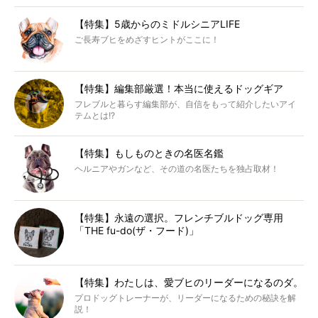
【特集】5歳からのミドルシニアLIFE
ご長寿ブヒをめざすヒントがここに！
【特集】編集部厳選！本当に使えるドッグギア
フレブルと暮らす編集部が、自信をもって紹介したいアイ
テムとは!?
【特集】もしものときの名医名鑑
ヘルニアやガンなど、その道の名医たちを独占取材！
【特集】永遠の選択。フレンチブルドッグ専用
「THE fu-do(ザ・フード)」
【特集】わたしは、愛ブヒのリーダーになるのダ。
プロドッグトレーナーが、リーダーになるための秘訣を解
説！