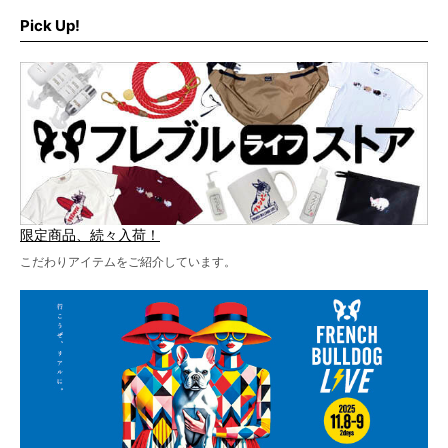
ブルLIVEのテーマソングを制作してくれることになりまし
います！
た！
Pick Up!
テーマソングの情報やお得な前売りチケットの販売情報な
ど、内容盛りだくさんでお送りしていますので、最後まで
お見逃しなく！
限定商品、続々入荷！
こだわりアイテムをご紹介しています。