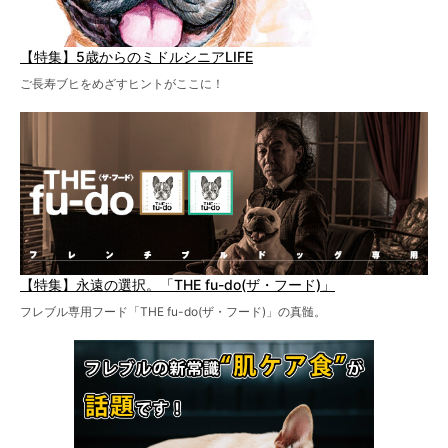
【特集】5歳からのミドルシニアLIFE
ご長寿ブヒをめざすヒントがここに！
【特集】永遠の選択。「THE fu-do(ザ・フード)」
フレブル専用フード「THE fu-do(ザ・フード)」の真髄。