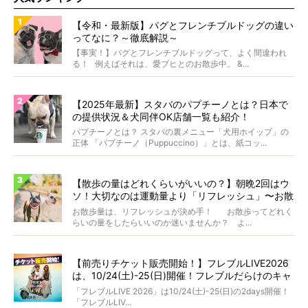
【令和・最新版】パグとフレンチブルドッグの違い
ってなに？～徹底解説～
【事実！】パグとフレンチブルドッグって、よく間違われ
る！ 例えばそれは、愛ブヒとのお散歩中。 &...
【2025年最新】スタバのパプチーノとは？日本で
の提供状況＆犬同伴OK店舗一覧も紹介！
パプチーノとは？ スタバの裏メニュー「犬用ホイップ」の
正体 「パプチーノ（Puppuccino）」とは、紙コッ...
【散歩の量はどれくらいがいいの？】朝晩2回はウ
ソ！大切なのは運動量より「リフレッシュ」〜お散
歩にまつわる疑問FAQつき〜
お散歩量は、リフレッシュが決め手！ お散歩ってどれく
らいの量をしたらいいのか迷いませんか？ よ...
【前売りチケット販売開始！】フレブルLIVE2026
は、10/24(土)-25(日)開催！フレブルだらけのキャ
ンプ・前夜祭・バスプランも新登場!?
「フレブルLIVE 2026」は10/24(土)-25(日)の2days開催！
「フレブルLIV...