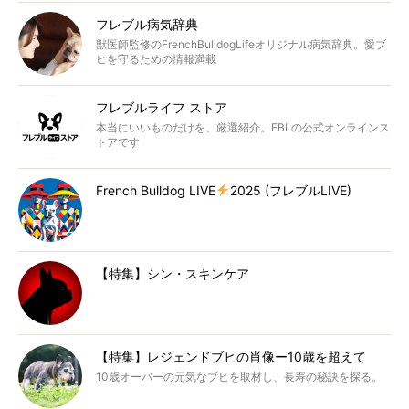
フレブル病気辞典
獣医師監修のFrenchBulldogLifeオリジナル病気辞典。愛ブ
ヒを守るための情報満載
フレブルライフ ストア
本当にいいものだけを、厳選紹介。FBLの公式オンラインス
トアです
French Bulldog LIVE
2025 (フレブルLIVE)
【特集】シン・スキンケア
【特集】レジェンドブヒの肖像ー10歳を超えて
10歳オーバーの元気なブヒを取材し、長寿の秘訣を探る。