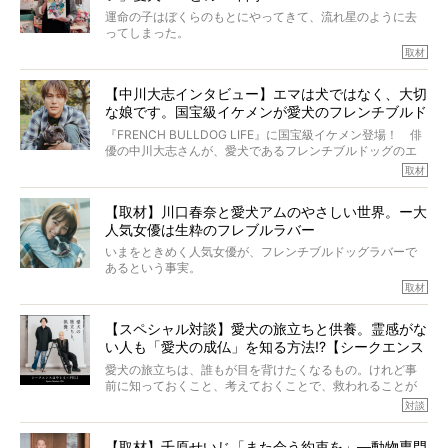
きの年齢は13歳と11ヶ月、レジェンド級のレジェンドでし
運命の子はぼくらのもとにやってきて、流れ星のように去
た。さらには、治療後3年間は一度も発作が起きなかったと
ってしまった。
いいます。
その悲しみを語ることはなかなかむずかしい。
取材
この事実はフレンチブルドッグだけでなく、脳腫瘍と闘う
けれども、ぼくらはそのことについて考えたいし、泣き出
多くの犬たちに勇気と希望を与えるに違いありません。桃
しそうな飼い主さんを目の前にして、ほんのすこしでも寄
太郎のオーナーである佐藤さんご夫婦に、治療の選択やケ
【中川大志インタビュー】エマは犬ではなく、大切
り添いたいと思う。
アについて詳しくお話しをうかがいました。
な娘です。国宝級イケメンが愛犬のフレンチブルド
その悲しみをいますぐ解消することはできないが、話をき
いて、泣いたり笑ったりするのもいいだろう。
ッグと一緒に登場
『FRENCH BULLDOG LIFE』に国宝級イケメン登場！ 俳
こんな子だった、こんなにいい子だった、ほんとうに愛し
優の中川大志さんが、愛犬であるフレンチブルドッグのエ
ていたと。
マちゃん（2歳の女の子）にメロメロとの情報を聞きつけ、
取材
ぼくらは上沼恵美子さんのご自宅へ伺って、お話をきこう
中川さんを直撃。そのフレブル愛をたっぷり語っていただ
と思った。
きました。他のフレブルオーナーさん同様、濃すぎる親バ
【取材】川口春奈と愛犬アムのやさしい世界。ー大
カエピソードが次から次へと飛び出しました。
人気女優は生粋のフレブルラバー
いまをときめく人気女優が、フレンチブルドッグラバーで
あるという事実。
そうです、その人は川口春奈さん。
取材
アムちゃんというパイドの女の子と暮らしています。
話を聞けば聞くほど、そして春奈さんとアムちゃんのやり
【スペシャル対談】愛犬の旅立ちと供養。霊感がな
とりを目の当たりにするほどに、そのフレンチブルドッグ
い人も「愛犬の成仏」を知る方法!?【シークエンス
愛がわたしたちのそれとまったく同じであることに、なん
だかうれしくなってしまったのでした。
はやとも×PELI】
愛犬の旅立ちは、誰もが目を背けたくなるもの。けれど事
春奈さんとアムちゃんのすてきな暮らしを、BUHI編集長の
前に知っておくこと、考えておくことで、救われることが
小西がいつくしみながら、切り取らせていただきます。
たくさんあります。
対談
今回は、お盆スペシャル企画。世間が認めるほどの霊視能
【取材】千原せいじ「また会う約束を」―動物専門