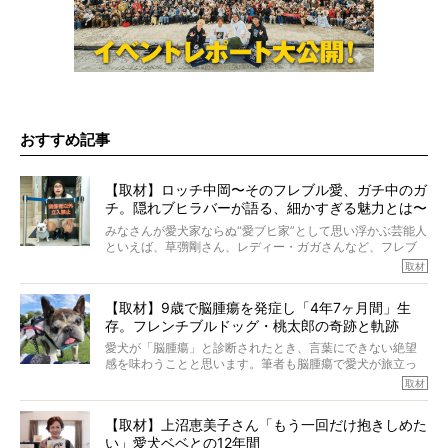
おすすめ記事
【取材】ロッチ中岡〜そのフレブル愛、ガチ中のガ
チ。隠れブヒラバーが語る、細かすぎる魅力とは〜
【前編】
みなさんが愛犬家ならぬ“愛ブヒ家”として思い浮かぶ芸能人
といえば、草彅剛さん、レディー・ガガさんなど、フレブ
ルを飼っている方が多いと思います。が、ロッチ中岡さん
取材
も、じつは大のフレブルラバーだというのをご存知です
か？ フレブルを飼っていないのにもかかわらず、中岡さ
【取材】9歳で脳腫瘍を発症し「4年7ヶ月間」生
んのインスタグラムを覗くと、たくさんのフレブルアカウ
存。フレンチブルドッグ・桃太郎の奇跡と軌跡
ントがフォローされていて、わが『FRENCH BULLDOG
LIFE』モデルのnicoやトーラスも、その中の一頭。
愛犬が「脳腫瘍」と診断されたとき、言葉にできない絶望
そんな中岡さんに、フレブルの魅力を語っていただきまし
感を味わうことと思います。筆者も脳腫瘍で愛犬が旅立っ
た。そのブヒ愛っぷりは、思ってた以上！ ガチ中のガチ
たひとり。だからこそ、どれほど厄介で困難な病気かを理
取材
でした!?
解をしているつもりです。「発症から1年生存すれば素晴ら
しい」とされるこの病気。
【取材】上沼恵美子さん「もう一回だけ抱きしめた
ところが、フレンチブルドッグの桃太郎は9歳で脳腫瘍を発
い」愛犬ベベとの12年間
症し、なんと4年7ヶ月間も生き抜いたのです。旅立ったと