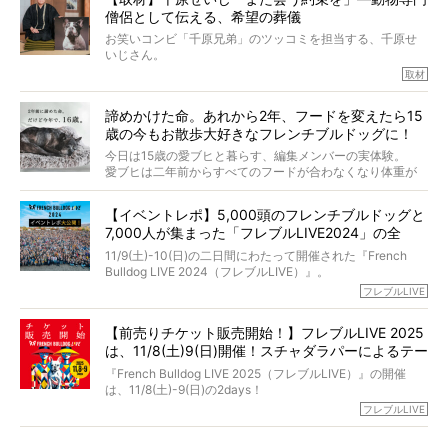
力をもつお笑い芸人「シークエンスはやとも」さんに、愛
僧侶として伝える、希望の葬儀
犬の旅立ちや供養についてインタビュー。
インタビュアー兼対談相手は、大の犬好きで心霊分野の知
お笑いコンビ「千原兄弟」のツッコミを担当する、千原せ
識にも長けているPELIさん。
いじさん。
取材
「愛犬が旅立ったあと、ベッドやおもちゃはどうすればい
今年で結成35周年を迎え、芸人としての活躍も目覚ましい
い？」「お骨はどうするべき？」「お花やお線香は喜んで
中、2024年5月に動物専門僧侶になり世間を驚かせまし
くれる？」
諦めかけた命。あれから2年、フードを変えたら15
た。
さらには、霊感がない人でも愛犬が成仏したことを知る方
歳の今もお散歩大好きなフレンチブルドッグに！
僧侶としての名は「靖賢（せいけん）」。
法まで。
当時54歳という年齢にして、なぜ動物専門僧侶という道を
今日は15歳の愛ブヒと暮らす、編集メンバーの実体験。
選んだのか。
愛ブヒは二年前からすべてのフードが合わなくなり体重が
お笑い芸人だからこそ暗くなりすぎない、むしろ心がスッ
また、愛犬の旅立ちとどのように向き合うべきなのか。
激減。検査をしても異常はなく「年齢のせいですね…」と言
と軽くなる。
「動物専門僧侶」という立場で、お話しをうかがいまし
われてしまいました。
永久保存版のスペシャル対談です！
【イベントレポ】5,000頭のフレンチブルドッグと
た。
もう諦めるしかないのかな…そんなとき、我が家に届いたの
7,000人が集まった「フレブルLIVE2024」の全
が「THE fu-do(ザ・フード)」の試食品でした。
貌！
そして「THE fu-do(ザ・フード)」を食べつづけて二年、愛
11/9(土)-10(日)の二日間にわたって開催された『French
ブヒは15歳になり、今も元気にお散歩をしています。
Bulldog LIVE 2024（フレブルLIVE）』。
今回は、二年前の絶望から今までを包み隠さず、時系列で
今年はのべ5,000頭のフレンチブルドッグと7,000人のフレ
フレブルLIVE
お話しさせていただきます。
ブルオーナーが集まりました！
【前売りチケット販売開始！】フレブルLIVE 2025
day1の司会はフレブルラバーのロッチさん。day2の音楽フ
は、11/8(土)9(日)開催！スチャダラパーによるテー
ェスには世代ど真ん中のPUFFYが出演するなど、例年以上
に豪華なラインナップ。
マソング制作も決定
『French Bulldog LIVE 2025（フレブルLIVE）』の開催
北は北海道、南は鹿児島県から。全国のフレンチブルドッ
は、11/8(土)-9(日)の2days！
グが一堂に会した「フレブルLIVE2024」の模様を、詳しく
お得な前売りチケット、いよいよ販売スタートです！
フレブルLIVE
お届けです！
さらに今年はビッグニュースが。
なんと、ヒップホップグループ「スチャダラパー」がフレ
最後には2025年の情報もありますので、要チェックでござ