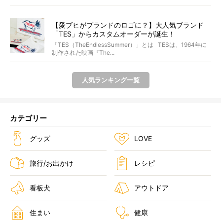
【愛ブヒがブランドのロゴに？】大人気ブランド
「TES」からカスタムオーダーが誕生！
「TES（TheEndlessSummer）」とは TESは、1964年に
制作された映画『The...
人気ランキング一覧
カテゴリー
グッズ
LOVE
旅行/お出かけ
レシピ
看板犬
アウトドア
住まい
健康