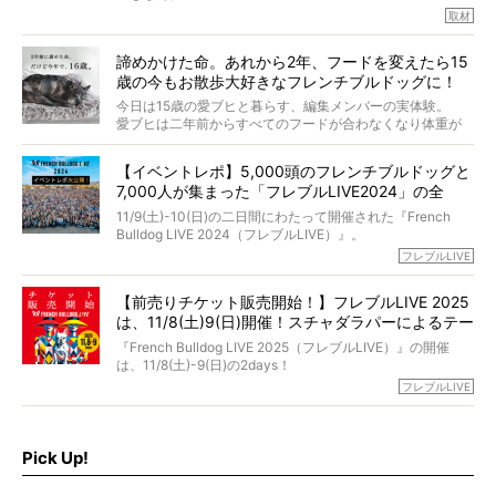
取材
「愛犬が旅立ったあと、ベッドやおもちゃはどうすればい
今年で結成35周年を迎え、芸人としての活躍も目覚ましい
い？」「お骨はどうするべき？」「お花やお線香は喜んで
中、2024年5月に動物専門僧侶になり世間を驚かせまし
くれる？」
諦めかけた命。あれから2年、フードを変えたら15
た。
さらには、霊感がない人でも愛犬が成仏したことを知る方
歳の今もお散歩大好きなフレンチブルドッグに！
僧侶としての名は「靖賢（せいけん）」。
法まで。
当時54歳という年齢にして、なぜ動物専門僧侶という道を
今日は15歳の愛ブヒと暮らす、編集メンバーの実体験。
選んだのか。
愛ブヒは二年前からすべてのフードが合わなくなり体重が
お笑い芸人だからこそ暗くなりすぎない、むしろ心がスッ
また、愛犬の旅立ちとどのように向き合うべきなのか。
激減。検査をしても異常はなく「年齢のせいですね…」と言
と軽くなる。
「動物専門僧侶」という立場で、お話しをうかがいまし
われてしまいました。
永久保存版のスペシャル対談です！
【イベントレポ】5,000頭のフレンチブルドッグと
た。
もう諦めるしかないのかな…そんなとき、我が家に届いたの
7,000人が集まった「フレブルLIVE2024」の全
が「THE fu-do(ザ・フード)」の試食品でした。
貌！
そして「THE fu-do(ザ・フード)」を食べつづけて二年、愛
11/9(土)-10(日)の二日間にわたって開催された『French
ブヒは15歳になり、今も元気にお散歩をしています。
Bulldog LIVE 2024（フレブルLIVE）』。
今回は、二年前の絶望から今までを包み隠さず、時系列で
今年はのべ5,000頭のフレンチブルドッグと7,000人のフレ
フレブルLIVE
お話しさせていただきます。
ブルオーナーが集まりました！
【前売りチケット販売開始！】フレブルLIVE 2025
day1の司会はフレブルラバーのロッチさん。day2の音楽フ
は、11/8(土)9(日)開催！スチャダラパーによるテー
ェスには世代ど真ん中のPUFFYが出演するなど、例年以上
に豪華なラインナップ。
マソング制作も決定
『French Bulldog LIVE 2025（フレブルLIVE）』の開催
北は北海道、南は鹿児島県から。全国のフレンチブルドッ
は、11/8(土)-9(日)の2days！
グが一堂に会した「フレブルLIVE2024」の模様を、詳しく
お得な前売りチケット、いよいよ販売スタートです！
フレブルLIVE
お届けです！
さらに今年はビッグニュースが。
なんと、ヒップホップグループ「スチャダラパー」がフレ
最後には2025年の情報もありますので、要チェックでござ
ブルLIVEのテーマソングを制作してくれることになりまし
います！
た！
Pick Up!
テーマソングの情報やお得な前売りチケットの販売情報な