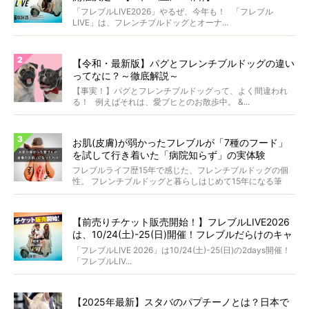
「フレブルLIVE2026」やるぜ、今年も！ 「フレブル
LIVE」は、フレンチブルドッグとオーナ...
【令和・最新版】パグとフレンチブルドッグの違い
ってなに？～徹底解説～
【事実！】パグとフレンチブルドッグって、よく間違われ
る！ 例えばそれは、愛ブヒとのお散歩中。 &...
お肌(皮膚)が弱かったフレブルが「7種のフード」
を試して行き着いた「病院知らず」の実体験
フレブルライフ歴15年で感じた、フレンチブルドッグの個
性。 フレンチブルドッグと暮らしはじめて15年になる筆
者...
【前売りチケット販売開始！】フレブルLIVE2026
は、10/24(土)-25(日)開催！フレブルだらけのキャ
ンプ・前夜祭・バスプランも新登場!?
「フレブルLIVE 2026」は10/24(土)-25(日)の2days開催！
「フレブルLIV...
【2025年最新】スタバのパプチーノとは？日本で