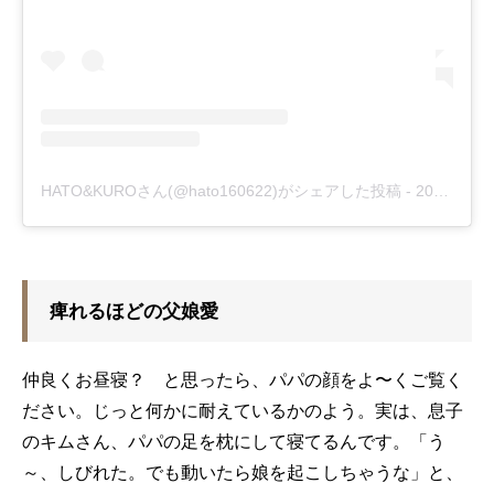
HATO&KUROさん(@hato160622)がシェアした投稿
-
2019年 3月月1日午後8時26分PST
痺れるほどの父娘愛
仲良くお昼寝？ と思ったら、パパの顔をよ〜くご覧く
ださい。じっと何かに耐えているかのよう。実は、息子
のキムさん、パパの足を枕にして寝てるんです。「う
～、しびれた。でも動いたら娘を起こしちゃうな」と、