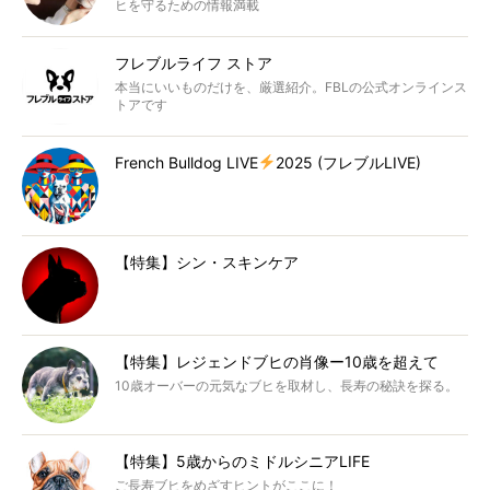
ヒを守るための情報満載
フレブルライフ ストア
本当にいいものだけを、厳選紹介。FBLの公式オンラインス
トアです
French Bulldog LIVE
2025 (フレブルLIVE)
【特集】シン・スキンケア
【特集】レジェンドブヒの肖像ー10歳を超えて
10歳オーバーの元気なブヒを取材し、長寿の秘訣を探る。
【特集】5歳からのミドルシニアLIFE
ご長寿ブヒをめざすヒントがここに！