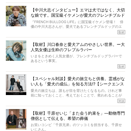
けれども、ぼくらはそのことについて考えたいし、泣き出
多くの犬たちに勇気と希望を与えるに違いありません。桃
しそうな飼い主さんを目の前にして、ほんのすこしでも寄
太郎のオーナーである佐藤さんご夫婦に、治療の選択やケ
【中川大志インタビュー】エマは犬ではなく、大切
り添いたいと思う。
アについて詳しくお話しをうかがいました。
な娘です。国宝級イケメンが愛犬のフレンチブルド
その悲しみをいますぐ解消することはできないが、話をき
いて、泣いたり笑ったりするのもいいだろう。
ッグと一緒に登場
『FRENCH BULLDOG LIFE』に国宝級イケメン登場！ 俳
こんな子だった、こんなにいい子だった、ほんとうに愛し
優の中川大志さんが、愛犬であるフレンチブルドッグのエ
ていたと。
マちゃん（2歳の女の子）にメロメロとの情報を聞きつけ、
取材
ぼくらは上沼恵美子さんのご自宅へ伺って、お話をきこう
中川さんを直撃。そのフレブル愛をたっぷり語っていただ
と思った。
きました。他のフレブルオーナーさん同様、濃すぎる親バ
【取材】川口春奈と愛犬アムのやさしい世界。ー大
カエピソードが次から次へと飛び出しました。
人気女優は生粋のフレブルラバー
いまをときめく人気女優が、フレンチブルドッグラバーで
あるという事実。
そうです、その人は川口春奈さん。
取材
アムちゃんというパイドの女の子と暮らしています。
話を聞けば聞くほど、そして春奈さんとアムちゃんのやり
【スペシャル対談】愛犬の旅立ちと供養。霊感がな
とりを目の当たりにするほどに、そのフレンチブルドッグ
い人も「愛犬の成仏」を知る方法!?【シークエンス
愛がわたしたちのそれとまったく同じであることに、なん
だかうれしくなってしまったのでした。
はやとも×PELI】
愛犬の旅立ちは、誰もが目を背けたくなるもの。けれど事
春奈さんとアムちゃんのすてきな暮らしを、BUHI編集長の
前に知っておくこと、考えておくことで、救われることが
小西がいつくしみながら、切り取らせていただきます。
たくさんあります。
対談
今回は、お盆スペシャル企画。世間が認めるほどの霊視能
【取材】千原せいじ「また会う約束を」―動物専門
力をもつお笑い芸人「シークエンスはやとも」さんに、愛
僧侶として伝える、希望の葬儀
犬の旅立ちや供養についてインタビュー。
インタビュアー兼対談相手は、大の犬好きで心霊分野の知
お笑いコンビ「千原兄弟」のツッコミを担当する、千原せ
識にも長けているPELIさん。
いじさん。