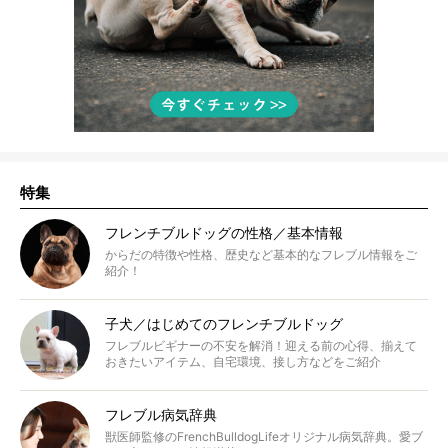
特集
フレンチブルドッグの性格／基本情報
からだの特徴や性格、歴史など基本的なフレブル情報をご
紹介！
子犬／はじめてのフレンチブルドッグ
フレブルビギナーの不安を解消！迎える前の心得、揃えて
おきたいアイテム、自宅環境、接し方などをご紹介
フレブル病気辞典
獣医師監修のFrenchBulldogLifeオリジナル病気辞典。愛ブ