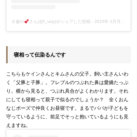
프블리
さん(@f_vely)がシェアした投稿
-
2019年 3月月1日午後8時14分PST
寝相って伝染るんです
こちらもケインさんとキムさんの父子。飼い主さんいわ
く「父豚と子豚」。フレブルのつぶれた鼻は愛嬌たっぷ
り。横から見ると、つぶれ具合がよくわかります。それ
にしても寝相って親子で似るのでしょうか？ 全くおん
なじポーズで仲良くお昼寝です。まるでパパが子どもを
守っているように、前足でそっと抱いているようにも見
えますね。