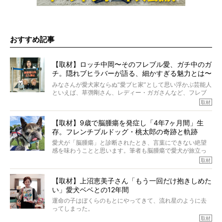
おすすめ記事
【取材】ロッチ中岡〜そのフレブル愛、ガチ中のガ
チ。隠れブヒラバーが語る、細かすぎる魅力とは〜
【前編】
みなさんが愛犬家ならぬ“愛ブヒ家”として思い浮かぶ芸能人
といえば、草彅剛さん、レディー・ガガさんなど、フレブ
ルを飼っている方が多いと思います。が、ロッチ中岡さん
取材
も、じつは大のフレブルラバーだというのをご存知です
か？ フレブルを飼っていないのにもかかわらず、中岡さ
【取材】9歳で脳腫瘍を発症し「4年7ヶ月間」生
んのインスタグラムを覗くと、たくさんのフレブルアカウ
存。フレンチブルドッグ・桃太郎の奇跡と軌跡
ントがフォローされていて、わが『FRENCH BULLDOG
LIFE』モデルのnicoやトーラスも、その中の一頭。
愛犬が「脳腫瘍」と診断されたとき、言葉にできない絶望
そんな中岡さんに、フレブルの魅力を語っていただきまし
感を味わうことと思います。筆者も脳腫瘍で愛犬が旅立っ
た。そのブヒ愛っぷりは、思ってた以上！ ガチ中のガチ
たひとり。だからこそ、どれほど厄介で困難な病気かを理
取材
でした!?
解をしているつもりです。「発症から1年生存すれば素晴ら
しい」とされるこの病気。
【取材】上沼恵美子さん「もう一回だけ抱きしめた
ところが、フレンチブルドッグの桃太郎は9歳で脳腫瘍を発
い」愛犬ベベとの12年間
症し、なんと4年7ヶ月間も生き抜いたのです。旅立ったと
きの年齢は13歳と11ヶ月、レジェンド級のレジェンドでし
運命の子はぼくらのもとにやってきて、流れ星のように去
た。さらには、治療後3年間は一度も発作が起きなかったと
ってしまった。
いいます。
その悲しみを語ることはなかなかむずかしい。
取材
この事実はフレンチブルドッグだけでなく、脳腫瘍と闘う