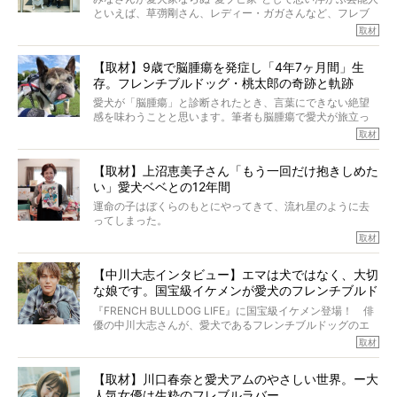
といえば、草彅剛さん、レディー・ガガさんなど、フレブ
ルを飼っている方が多いと思います。が、ロッチ中岡さん
取材
も、じつは大のフレブルラバーだというのをご存知です
か？ フレブルを飼っていないのにもかかわらず、中岡さ
【取材】9歳で脳腫瘍を発症し「4年7ヶ月間」生
んのインスタグラムを覗くと、たくさんのフレブルアカウ
存。フレンチブルドッグ・桃太郎の奇跡と軌跡
ントがフォローされていて、わが『FRENCH BULLDOG
LIFE』モデルのnicoやトーラスも、その中の一頭。
愛犬が「脳腫瘍」と診断されたとき、言葉にできない絶望
そんな中岡さんに、フレブルの魅力を語っていただきまし
感を味わうことと思います。筆者も脳腫瘍で愛犬が旅立っ
た。そのブヒ愛っぷりは、思ってた以上！ ガチ中のガチ
たひとり。だからこそ、どれほど厄介で困難な病気かを理
取材
でした!?
解をしているつもりです。「発症から1年生存すれば素晴ら
しい」とされるこの病気。
【取材】上沼恵美子さん「もう一回だけ抱きしめた
ところが、フレンチブルドッグの桃太郎は9歳で脳腫瘍を発
い」愛犬ベベとの12年間
症し、なんと4年7ヶ月間も生き抜いたのです。旅立ったと
きの年齢は13歳と11ヶ月、レジェンド級のレジェンドでし
運命の子はぼくらのもとにやってきて、流れ星のように去
た。さらには、治療後3年間は一度も発作が起きなかったと
ってしまった。
いいます。
その悲しみを語ることはなかなかむずかしい。
取材
この事実はフレンチブルドッグだけでなく、脳腫瘍と闘う
けれども、ぼくらはそのことについて考えたいし、泣き出
多くの犬たちに勇気と希望を与えるに違いありません。桃
しそうな飼い主さんを目の前にして、ほんのすこしでも寄
太郎のオーナーである佐藤さんご夫婦に、治療の選択やケ
【中川大志インタビュー】エマは犬ではなく、大切
り添いたいと思う。
アについて詳しくお話しをうかがいました。
な娘です。国宝級イケメンが愛犬のフレンチブルド
その悲しみをいますぐ解消することはできないが、話をき
いて、泣いたり笑ったりするのもいいだろう。
ッグと一緒に登場
『FRENCH BULLDOG LIFE』に国宝級イケメン登場！ 俳
こんな子だった、こんなにいい子だった、ほんとうに愛し
優の中川大志さんが、愛犬であるフレンチブルドッグのエ
ていたと。
マちゃん（2歳の女の子）にメロメロとの情報を聞きつけ、
取材
ぼくらは上沼恵美子さんのご自宅へ伺って、お話をきこう
中川さんを直撃。そのフレブル愛をたっぷり語っていただ
と思った。
きました。他のフレブルオーナーさん同様、濃すぎる親バ
【取材】川口春奈と愛犬アムのやさしい世界。ー大
カエピソードが次から次へと飛び出しました。
人気女優は生粋のフレブルラバー