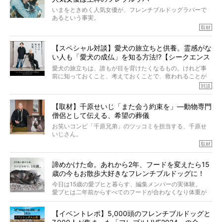
いまをときめく人気女優が、フレンチブルドッグラバーで
あるという事実。
そうです、その人は川口春奈さん。
取材
アムちゃんというパイドの女の子と暮らしています。
話を聞けば聞くほど、そして春奈さんとアムちゃんのやり
【スペシャル対談】愛犬の旅立ちと供養。霊感がな
とりを目の当たりにするほどに、そのフレンチブルドッグ
い人も「愛犬の成仏」を知る方法!?【シークエンス
愛がわたしたちのそれとまったく同じであることに、なん
だかうれしくなってしまったのでした。
はやとも×PELI】
愛犬の旅立ちは、誰もが目を背けたくなるもの。けれど事
春奈さんとアムちゃんのすてきな暮らしを、BUHI編集長の
前に知っておくこと、考えておくことで、救われることが
小西がいつくしみながら、切り取らせていただきます。
たくさんあります。
対談
今回は、お盆スペシャル企画。世間が認めるほどの霊視能
【取材】千原せいじ「また会う約束を」―動物専門
力をもつお笑い芸人「シークエンスはやとも」さんに、愛
僧侶として伝える、希望の葬儀
犬の旅立ちや供養についてインタビュー。
インタビュアー兼対談相手は、大の犬好きで心霊分野の知
お笑いコンビ「千原兄弟」のツッコミを担当する、千原せ
識にも長けているPELIさん。
いじさん。
取材
「愛犬が旅立ったあと、ベッドやおもちゃはどうすればい
今年で結成35周年を迎え、芸人としての活躍も目覚ましい
い？」「お骨はどうするべき？」「お花やお線香は喜んで
中、2024年5月に動物専門僧侶になり世間を驚かせまし
くれる？」
諦めかけた命。あれから2年、フードを変えたら15
た。
さらには、霊感がない人でも愛犬が成仏したことを知る方
歳の今もお散歩大好きなフレンチブルドッグに！
僧侶としての名は「靖賢（せいけん）」。
法まで。
当時54歳という年齢にして、なぜ動物専門僧侶という道を
今日は15歳の愛ブヒと暮らす、編集メンバーの実体験。
選んだのか。
愛ブヒは二年前からすべてのフードが合わなくなり体重が
お笑い芸人だからこそ暗くなりすぎない、むしろ心がスッ
また、愛犬の旅立ちとどのように向き合うべきなのか。
激減。検査をしても異常はなく「年齢のせいですね…」と言
と軽くなる。
「動物専門僧侶」という立場で、お話しをうかがいまし
われてしまいました。
永久保存版のスペシャル対談です！
【イベントレポ】5,000頭のフレンチブルドッグと
た。
もう諦めるしかないのかな…そんなとき、我が家に届いたの