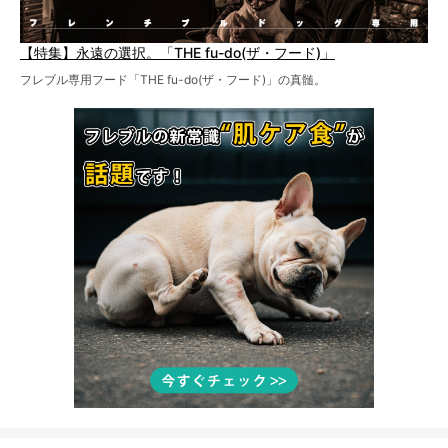
【特集】永遠の選択。「THE fu-do(ザ・フード)」
フレブル専用フード「THE fu-do(ザ・フード)」の真髄。