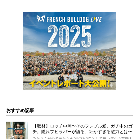
おすすめ記事
【取材】ロッチ中岡〜そのフレブル愛、ガチ中のガ
チ。隠れブヒラバーが語る、細かすぎる魅力とは〜
【前編】
みなさんが愛犬家ならぬ“愛ブヒ家”として思い浮かぶ芸能人