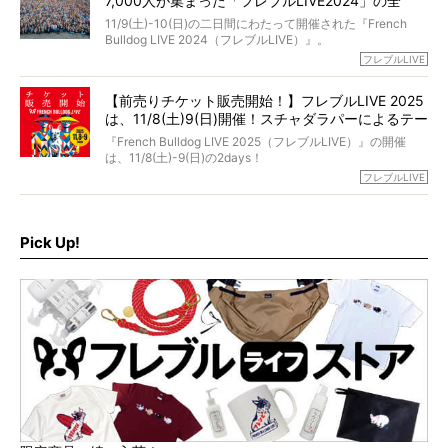
7,000人が集まった「フレブルLIVE2024」の全
が「THE fu-do(ザ・フード)」の試食品でした。
貌！
そして「THE fu-do(ザ・フード)」を食べつづけて二年、愛
11/9(土)-10(日)の二日間にわたって開催された『French
ブヒは15歳になり、今も元気にお散歩をしています。
Bulldog LIVE 2024（フレブルLIVE）』。
今回は、二年前の絶望から今までを包み隠さず、時系列で
今年はのべ5,000頭のフレンチブルドッグと7,000人のフレ
フレブルLIVE
お話しさせていただきます。
ブルオーナーが集まりました！
【前売りチケット販売開始！】フレブルLIVE 2025
day1の司会はフレブルラバーのロッチさん。day2の音楽フ
は、11/8(土)9(日)開催！スチャダラパーによるテー
ェスには世代ど真ん中のPUFFYが出演するなど、例年以上
に豪華なラインナップ。
マソング制作も決定
『French Bulldog LIVE 2025（フレブルLIVE）』の開催
北は北海道、南は鹿児島県から。全国のフレンチブルドッ
は、11/8(土)-9(日)の2days！
グが一堂に会した「フレブルLIVE2024」の模様を、詳しく
お得な前売りチケット、いよいよ販売スタートです！
フレブルLIVE
お届けです！
さらに今年はビッグニュースが。
なんと、ヒップホップグループ「スチャダラパー」がフレ
最後には2025年の情報もありますので、要チェックでござ
ブルLIVEのテーマソングを制作してくれることになりまし
います！
た！
Pick Up!
テーマソングの情報やお得な前売りチケットの販売情報な
ど、内容盛りだくさんでお送りしていますので、最後まで
お見逃しなく！