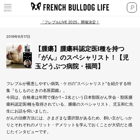
「フレブルLIVE 2025」開催決定！
2019年9月17日
【腫瘍】腫瘍科認定医I種を持つ
「がん」のスペシャリスト！【児
玉どうぶつ病院・福岡】
フレブルが罹患しやすい病気・ケガの“スペシャリスト”を紹介する特
集『もしものときの名医図鑑』。
今回は、合格者は年間で僅か1～2名という日本獣医がん学会・獣医腫
瘍科認定医I種を取得されている、腫瘍のスペシャリスト、児玉和仁先
生にお話を伺いました。
がんの治療方法には、さまざまな選択肢があるため、飼い主がしっか
りとそれぞれのメリット・デメリットを学んでおくことが大切だと感
じたインタビューです。