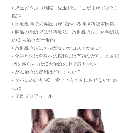
児玉どうぶつ病院 児玉和仁（こだまかずひと）
院長
医療現場での実践力が問われる腫瘍科認定医I種
腫瘍の治療では外科療法、放射線療法、化学療法
の３大治療が一般的
放射線療法は欠損がないがコストが高い
化学療法は全身への転移には有効ながら、がん細
胞を減らす力は3大治療の中で最も弱い
がん治療の費用はどれくらい？
タバコの煙もNG！愛ブヒをがんにさせないため
には
院長プロフィール