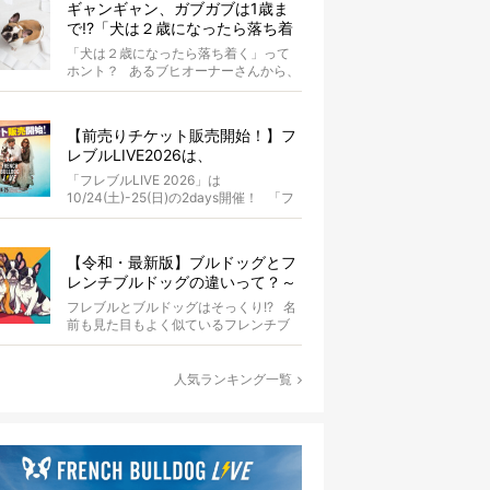
ギャンギャン、ガブガブは1歳ま
で!?「犬は２歳になったら落ち着
く」という都市伝説は本当？
「犬は２歳になったら落ち着く」って
ホント？ あるブヒオーナーさんから、
こんな質問がありました。...
【前売りチケット販売開始！】フ
レブルLIVE2026は、
10/24(土)-25(日)開催！フレブル
「フレブルLIVE 2026」は
だらけのキャンプ・前夜祭・バス
10/24(土)-25(日)の2days開催！ 「フ
プランも新登場!?
レブルLIV...
【令和・最新版】ブルドッグとフ
レンチブルドッグの違いって？～
徹底解説～
フレブルとブルドッグはそっくり!? 名
前も見た目もよく似ているフレンチブ
ルドッグとブルドッグ。...
人気ランキング一覧