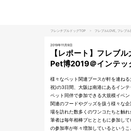
>
フレンチブルドッグTOP
フレブル
LOVE
, フレブル
2019年11月9日
【レポート】フレブル
Pet博2019＠インテ
様々なペット関連ブースが軒を連ねる大人気
祝)の3日間、大阪は南港にあるイン
ペット同伴で参加できる大規模イベン
関連のフードやグッズを扱う様々な企
場を訪れた数多くのワンコたちと触れ
筆者は毎年相棒ブヒとともに参加して
の参加率が年々増加しているというこ