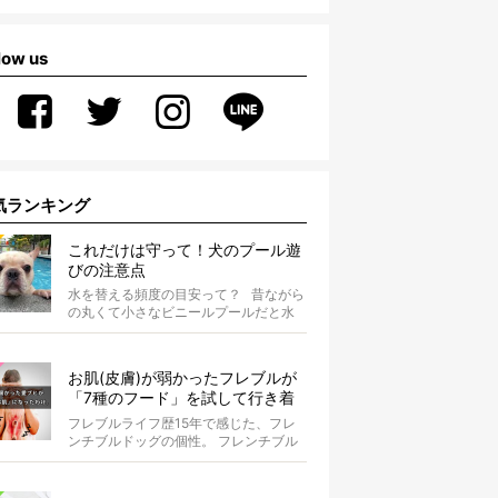
low us
気ランキング
これだけは守って！犬のプール遊
びの注意点
水を替える頻度の目安って？ 昔ながら
の丸くて小さなビニールプールだと水
替えもさほど手間ではないけ...
お肌(皮膚)が弱かったフレブルが
「7種のフード」を試して行き着
いた「病院知らず」の実体験
フレブルライフ歴15年で感じた、フレ
ンチブルドッグの個性。 フレンチブル
ドッグと暮らしはじめて15年になる筆
者...