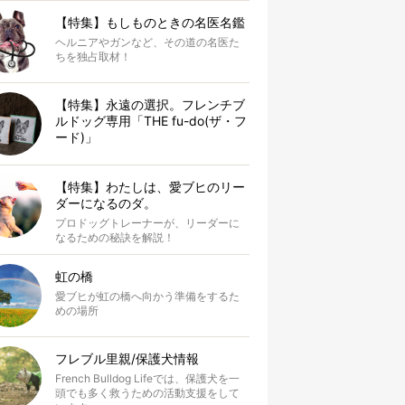
【特集】もしものときの名医名鑑
ヘルニアやガンなど、その道の名医た
ちを独占取材！
【特集】永遠の選択。フレンチブ
ルドッグ専用「THE fu-do(ザ・フ
ード)」
【特集】わたしは、愛ブヒのリー
ダーになるのダ。
プロドッグトレーナーが、リーダーに
なるための秘訣を解説！
虹の橋
愛ブヒが虹の橋へ向かう準備をするた
めの場所
フレブル里親/保護犬情報
French Bulldog Lifeでは、保護犬を一
頭でも多く救うための活動支援をして