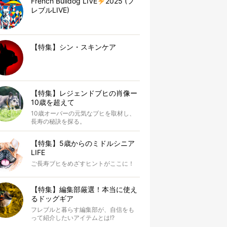
French Bulldog LIVE
2025 (フ
レブルLIVE)
【特集】シン・スキンケア
【特集】レジェンドブヒの肖像ー
10歳を超えて
10歳オーバーの元気なブヒを取材し、
長寿の秘訣を探る。
【特集】5歳からのミドルシニア
LIFE
ご長寿ブヒをめざすヒントがここに！
【特集】編集部厳選！本当に使え
るドッグギア
フレブルと暮らす編集部が、自信をも
って紹介したいアイテムとは!?