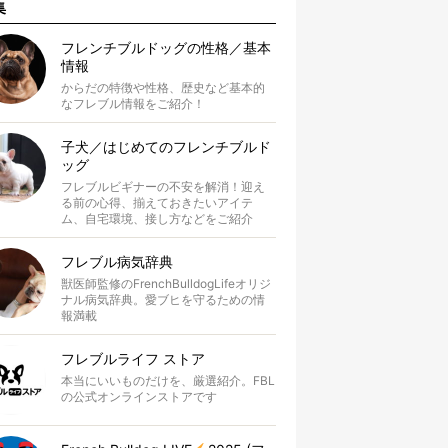
集
フレンチブルドッグの性格／基本
情報
からだの特徴や性格、歴史など基本的
なフレブル情報をご紹介！
子犬／はじめてのフレンチブルド
ッグ
フレブルビギナーの不安を解消！迎え
る前の心得、揃えておきたいアイテ
ム、自宅環境、接し方などをご紹介
フレブル病気辞典
獣医師監修のFrenchBulldogLifeオリジ
ナル病気辞典。愛ブヒを守るための情
報満載
フレブルライフ ストア
本当にいいものだけを、厳選紹介。FBL
の公式オンラインストアです