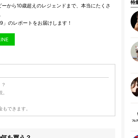
特
ピーから10歳超えのレジェンドまで、本当にたくさ
。
019」のレポートをお届けします！
LINE
う？
説。
。
金もできます。
で何を買う？