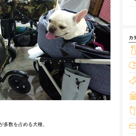
カ
が多数を占める犬種。