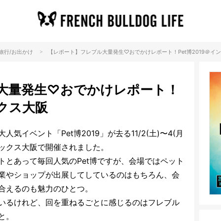
>
旅行/お出かけ
【レポート】フレブル大量発生♡おでかけレポート！Pet博2019＠イ
大量発生♡おでかけレポート！
ックス大阪
イベント「Pet博2019」が去る11/2(土)〜4(月
テックス大阪で開催されました。
トとあって毎回人気のPet博ですが、会場ではペット
業やショップが出展してしているのはもちろん、会
合えるのも魅力のひとつ。
いるけれど、回を重ねるごとに感じるのはフレブル
と。