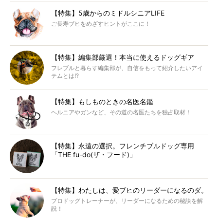
【特集】5歳からのミドルシニアLIFE
ご長寿ブヒをめざすヒントがここに！
【特集】編集部厳選！本当に使えるドッグギア
フレブルと暮らす編集部が、自信をもって紹介したいアイ
テムとは!?
【特集】もしものときの名医名鑑
ヘルニアやガンなど、その道の名医たちを独占取材！
【特集】永遠の選択。フレンチブルドッグ専用
「THE fu-do(ザ・フード)」
【特集】わたしは、愛ブヒのリーダーになるのダ。
プロドッグトレーナーが、リーダーになるための秘訣を解
説！