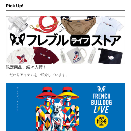
います！
た！
Pick Up!
テーマソングの情報やお得な前売りチケットの販売情報な
ど、内容盛りだくさんでお送りしていますので、最後まで
お見逃しなく！
限定商品、続々入荷！
こだわりアイテムをご紹介しています。