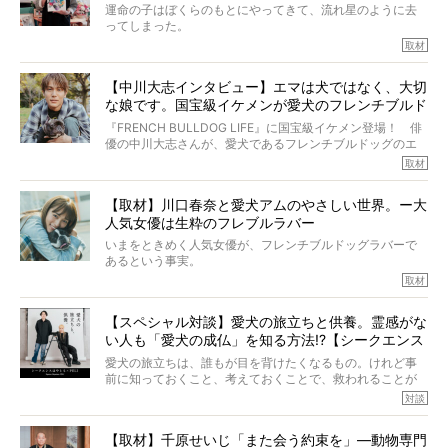
きの年齢は13歳と11ヶ月、レジェンド級のレジェンドでし
運命の子はぼくらのもとにやってきて、流れ星のように去
た。さらには、治療後3年間は一度も発作が起きなかったと
ってしまった。
いいます。
その悲しみを語ることはなかなかむずかしい。
取材
この事実はフレンチブルドッグだけでなく、脳腫瘍と闘う
けれども、ぼくらはそのことについて考えたいし、泣き出
多くの犬たちに勇気と希望を与えるに違いありません。桃
しそうな飼い主さんを目の前にして、ほんのすこしでも寄
太郎のオーナーである佐藤さんご夫婦に、治療の選択やケ
【中川大志インタビュー】エマは犬ではなく、大切
り添いたいと思う。
アについて詳しくお話しをうかがいました。
な娘です。国宝級イケメンが愛犬のフレンチブルド
その悲しみをいますぐ解消することはできないが、話をき
いて、泣いたり笑ったりするのもいいだろう。
ッグと一緒に登場
『FRENCH BULLDOG LIFE』に国宝級イケメン登場！ 俳
こんな子だった、こんなにいい子だった、ほんとうに愛し
優の中川大志さんが、愛犬であるフレンチブルドッグのエ
ていたと。
マちゃん（2歳の女の子）にメロメロとの情報を聞きつけ、
取材
ぼくらは上沼恵美子さんのご自宅へ伺って、お話をきこう
中川さんを直撃。そのフレブル愛をたっぷり語っていただ
と思った。
きました。他のフレブルオーナーさん同様、濃すぎる親バ
【取材】川口春奈と愛犬アムのやさしい世界。ー大
カエピソードが次から次へと飛び出しました。
人気女優は生粋のフレブルラバー
いまをときめく人気女優が、フレンチブルドッグラバーで
あるという事実。
そうです、その人は川口春奈さん。
取材
アムちゃんというパイドの女の子と暮らしています。
話を聞けば聞くほど、そして春奈さんとアムちゃんのやり
【スペシャル対談】愛犬の旅立ちと供養。霊感がな
とりを目の当たりにするほどに、そのフレンチブルドッグ
い人も「愛犬の成仏」を知る方法!?【シークエンス
愛がわたしたちのそれとまったく同じであることに、なん
だかうれしくなってしまったのでした。
はやとも×PELI】
愛犬の旅立ちは、誰もが目を背けたくなるもの。けれど事
春奈さんとアムちゃんのすてきな暮らしを、BUHI編集長の
前に知っておくこと、考えておくことで、救われることが
小西がいつくしみながら、切り取らせていただきます。
たくさんあります。
対談
今回は、お盆スペシャル企画。世間が認めるほどの霊視能
【取材】千原せいじ「また会う約束を」―動物専門
力をもつお笑い芸人「シークエンスはやとも」さんに、愛