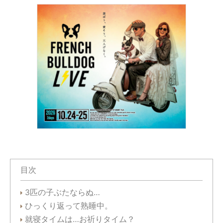
目次
3匹の子ぶたならぬ…
ひっくり返って熟睡中。
就寝タイムは…お祈りタイム？