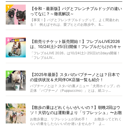
【令和・最新版】パグとフレンチブルドッグの違い
ってなに？～徹底解説～
【事実！】パグとフレンチブルドッグって、よく間違われ
る！ 例えばそれは、愛ブヒとのお散歩中。 &...
【前売りチケット販売開始！】フレブルLIVE2026
は、10/24(土)-25(日)開催！フレブルだらけのキャ
ンプ・前夜祭・バスプランも新登場!?
「フレブルLIVE 2026」は10/24(土)-25(日)の2days開催！
「フレブルLIV...
【2025年最新】スタバのパプチーノとは？日本で
の提供状況＆犬同伴OK店舗一覧も紹介！
パプチーノとは？ スタバの裏メニュー「犬用ホイップ」の
正体 「パプチーノ（Puppuccino）」とは、紙コッ...
【散歩の量はどれくらいがいいの？】朝晩2回はウ
ソ！大切なのは運動量より「リフレッシュ」〜お散
歩にまつわる疑問FAQつき〜
お散歩量は、リフレッシュが決め手！ お散歩ってどれく
らいの量をしたらいいのか迷いませんか？ よ...