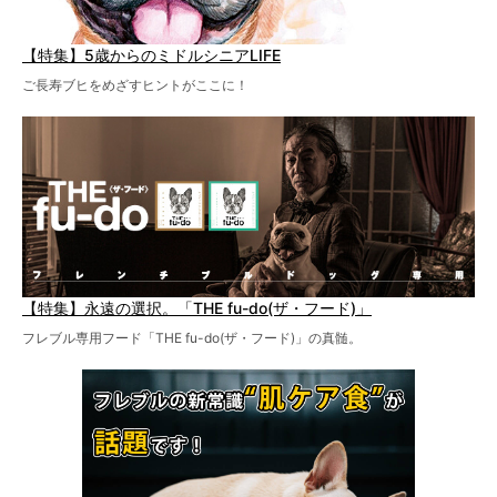
【特集】5歳からのミドルシニアLIFE
ご長寿ブヒをめざすヒントがここに！
【特集】永遠の選択。「THE fu-do(ザ・フード)」
フレブル専用フード「THE fu-do(ザ・フード)」の真髄。