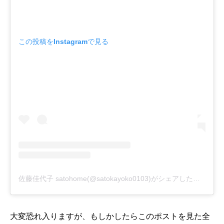
この投稿をInstagramで見る
佐藤佳代子 satohome(@satokayoko0103)がシェアした投稿
-
20
大変恐れ入りますが、もしかしたらこのポストを見た全