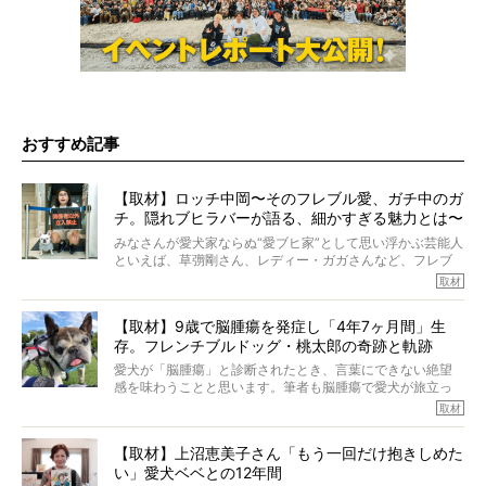
おすすめ記事
【取材】ロッチ中岡〜そのフレブル愛、ガチ中のガ
チ。隠れブヒラバーが語る、細かすぎる魅力とは〜
【前編】
みなさんが愛犬家ならぬ“愛ブヒ家”として思い浮かぶ芸能人
といえば、草彅剛さん、レディー・ガガさんなど、フレブ
ルを飼っている方が多いと思います。が、ロッチ中岡さん
取材
も、じつは大のフレブルラバーだというのをご存知です
か？ フレブルを飼っていないのにもかかわらず、中岡さ
【取材】9歳で脳腫瘍を発症し「4年7ヶ月間」生
んのインスタグラムを覗くと、たくさんのフレブルアカウ
存。フレンチブルドッグ・桃太郎の奇跡と軌跡
ントがフォローされていて、わが『FRENCH BULLDOG
LIFE』モデルのnicoやトーラスも、その中の一頭。
愛犬が「脳腫瘍」と診断されたとき、言葉にできない絶望
そんな中岡さんに、フレブルの魅力を語っていただきまし
感を味わうことと思います。筆者も脳腫瘍で愛犬が旅立っ
た。そのブヒ愛っぷりは、思ってた以上！ ガチ中のガチ
たひとり。だからこそ、どれほど厄介で困難な病気かを理
取材
でした!?
解をしているつもりです。「発症から1年生存すれば素晴ら
しい」とされるこの病気。
【取材】上沼恵美子さん「もう一回だけ抱きしめた
ところが、フレンチブルドッグの桃太郎は9歳で脳腫瘍を発
い」愛犬ベベとの12年間
症し、なんと4年7ヶ月間も生き抜いたのです。旅立ったと