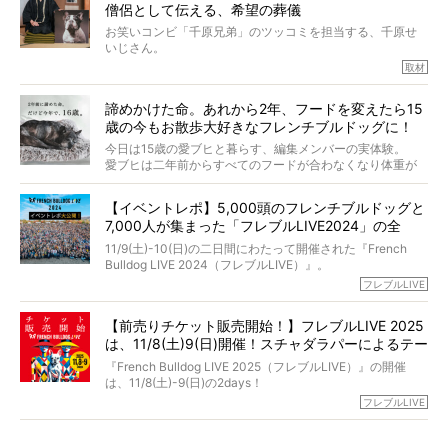
僧侶として伝える、希望の葬儀
犬の旅立ちや供養についてインタビュー。
インタビュアー兼対談相手は、大の犬好きで心霊分野の知
お笑いコンビ「千原兄弟」のツッコミを担当する、千原せ
識にも長けているPELIさん。
いじさん。
取材
「愛犬が旅立ったあと、ベッドやおもちゃはどうすればい
今年で結成35周年を迎え、芸人としての活躍も目覚ましい
い？」「お骨はどうするべき？」「お花やお線香は喜んで
中、2024年5月に動物専門僧侶になり世間を驚かせまし
くれる？」
諦めかけた命。あれから2年、フードを変えたら15
た。
さらには、霊感がない人でも愛犬が成仏したことを知る方
歳の今もお散歩大好きなフレンチブルドッグに！
僧侶としての名は「靖賢（せいけん）」。
法まで。
当時54歳という年齢にして、なぜ動物専門僧侶という道を
今日は15歳の愛ブヒと暮らす、編集メンバーの実体験。
選んだのか。
愛ブヒは二年前からすべてのフードが合わなくなり体重が
お笑い芸人だからこそ暗くなりすぎない、むしろ心がスッ
また、愛犬の旅立ちとどのように向き合うべきなのか。
激減。検査をしても異常はなく「年齢のせいですね…」と言
と軽くなる。
「動物専門僧侶」という立場で、お話しをうかがいまし
われてしまいました。
永久保存版のスペシャル対談です！
【イベントレポ】5,000頭のフレンチブルドッグと
た。
もう諦めるしかないのかな…そんなとき、我が家に届いたの
7,000人が集まった「フレブルLIVE2024」の全
が「THE fu-do(ザ・フード)」の試食品でした。
貌！
そして「THE fu-do(ザ・フード)」を食べつづけて二年、愛
11/9(土)-10(日)の二日間にわたって開催された『French
ブヒは15歳になり、今も元気にお散歩をしています。
Bulldog LIVE 2024（フレブルLIVE）』。
今回は、二年前の絶望から今までを包み隠さず、時系列で
今年はのべ5,000頭のフレンチブルドッグと7,000人のフレ
フレブルLIVE
お話しさせていただきます。
ブルオーナーが集まりました！
【前売りチケット販売開始！】フレブルLIVE 2025
day1の司会はフレブルラバーのロッチさん。day2の音楽フ
は、11/8(土)9(日)開催！スチャダラパーによるテー
ェスには世代ど真ん中のPUFFYが出演するなど、例年以上
に豪華なラインナップ。
マソング制作も決定
『French Bulldog LIVE 2025（フレブルLIVE）』の開催
北は北海道、南は鹿児島県から。全国のフレンチブルドッ
は、11/8(土)-9(日)の2days！
グが一堂に会した「フレブルLIVE2024」の模様を、詳しく
お得な前売りチケット、いよいよ販売スタートです！
フレブルLIVE
お届けです！
さらに今年はビッグニュースが。
なんと、ヒップホップグループ「スチャダラパー」がフレ
最後には2025年の情報もありますので、要チェックでござ
ブルLIVEのテーマソングを制作してくれることになりまし