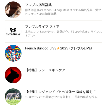
フレブル病気辞典
獣医師監修のFrenchBulldogLifeオリジナル病気辞典。愛ブ
ヒを守るための情報満載
フレブルライフ ストア
本当にいいものだけを、厳選紹介。FBLの公式オンラインス
トアです
French Bulldog LIVE
2025 (フレブルLIVE)
【特集】シン・スキンケア
【特集】レジェンドブヒの肖像ー10歳を超えて
10歳オーバーの元気なブヒを取材し、長寿の秘訣を探る。