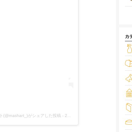
カ
ト(@mashart_)がシェアした投稿
-
2019年 7月月19日午前3時50分PDT