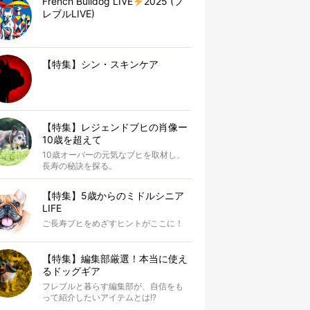
French Bulldog LIVE
2025 (フ
レブルLIVE)
【特集】シン・スキンケア
【特集】レジェンドブヒの肖像ー
10歳を超えて
10歳オーバーの元気なブヒを取材し、
長寿の秘訣を探る。
【特集】5歳からのミドルシニア
LIFE
ご長寿ブヒをめざすヒントがここに！
【特集】編集部厳選！本当に使え
るドッグギア
フレブルと暮らす編集部が、自信をも
って紹介したいアイテムとは!?