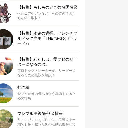
【特集】もしものときの名医名鑑
ヘルニアやガンなど、その道の名医た
ちを独占取材！
【特集】永遠の選択。フレンチブ
ルドッグ専用「THE fu-do(ザ・フ
ード)」
【特集】わたしは、愛ブヒのリー
ダーになるのダ。
プロドッグトレーナーが、リーダーに
なるための秘訣を解説！
虹の橋
愛ブヒが虹の橋へ向かう準備をするた
めの場所
フレブル里親/保護犬情報
French Bulldog Lifeでは、保護犬を一
頭でも多く救うための活動支援をして