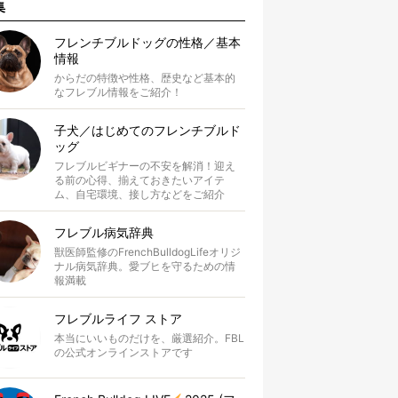
集
フレンチブルドッグの性格／基本
情報
からだの特徴や性格、歴史など基本的
なフレブル情報をご紹介！
子犬／はじめてのフレンチブルド
ッグ
フレブルビギナーの不安を解消！迎え
る前の心得、揃えておきたいアイテ
ム、自宅環境、接し方などをご紹介
フレブル病気辞典
獣医師監修のFrenchBulldogLifeオリジ
ナル病気辞典。愛ブヒを守るための情
報満載
フレブルライフ ストア
本当にいいものだけを、厳選紹介。FBL
の公式オンラインストアです