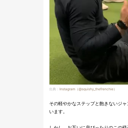
出典：
Instagram（@squishy_thefrenchie）
その軽やかなステップと飽きないジャ
います。
しかし、お互いに息ぴったりのこの様