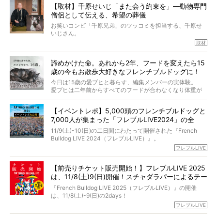
【取材】千原せいじ「また会う約束を」―動物専門
力をもつお笑い芸人「シークエンスはやとも」さんに、愛
僧侶として伝える、希望の葬儀
犬の旅立ちや供養についてインタビュー。
インタビュアー兼対談相手は、大の犬好きで心霊分野の知
お笑いコンビ「千原兄弟」のツッコミを担当する、千原せ
識にも長けているPELIさん。
いじさん。
取材
「愛犬が旅立ったあと、ベッドやおもちゃはどうすればい
今年で結成35周年を迎え、芸人としての活躍も目覚ましい
い？」「お骨はどうするべき？」「お花やお線香は喜んで
中、2024年5月に動物専門僧侶になり世間を驚かせまし
くれる？」
諦めかけた命。あれから2年、フードを変えたら15
た。
さらには、霊感がない人でも愛犬が成仏したことを知る方
歳の今もお散歩大好きなフレンチブルドッグに！
僧侶としての名は「靖賢（せいけん）」。
法まで。
当時54歳という年齢にして、なぜ動物専門僧侶という道を
今日は15歳の愛ブヒと暮らす、編集メンバーの実体験。
選んだのか。
愛ブヒは二年前からすべてのフードが合わなくなり体重が
お笑い芸人だからこそ暗くなりすぎない、むしろ心がスッ
また、愛犬の旅立ちとどのように向き合うべきなのか。
激減。検査をしても異常はなく「年齢のせいですね…」と言
と軽くなる。
「動物専門僧侶」という立場で、お話しをうかがいまし
われてしまいました。
永久保存版のスペシャル対談です！
【イベントレポ】5,000頭のフレンチブルドッグと
た。
もう諦めるしかないのかな…そんなとき、我が家に届いたの
7,000人が集まった「フレブルLIVE2024」の全
が「THE fu-do(ザ・フード)」の試食品でした。
貌！
そして「THE fu-do(ザ・フード)」を食べつづけて二年、愛
11/9(土)-10(日)の二日間にわたって開催された『French
ブヒは15歳になり、今も元気にお散歩をしています。
Bulldog LIVE 2024（フレブルLIVE）』。
今回は、二年前の絶望から今までを包み隠さず、時系列で
今年はのべ5,000頭のフレンチブルドッグと7,000人のフレ
フレブルLIVE
お話しさせていただきます。
ブルオーナーが集まりました！
【前売りチケット販売開始！】フレブルLIVE 2025
day1の司会はフレブルラバーのロッチさん。day2の音楽フ
は、11/8(土)9(日)開催！スチャダラパーによるテー
ェスには世代ど真ん中のPUFFYが出演するなど、例年以上
に豪華なラインナップ。
マソング制作も決定
『French Bulldog LIVE 2025（フレブルLIVE）』の開催
北は北海道、南は鹿児島県から。全国のフレンチブルドッ
は、11/8(土)-9(日)の2days！
グが一堂に会した「フレブルLIVE2024」の模様を、詳しく
お得な前売りチケット、いよいよ販売スタートです！
フレブルLIVE
お届けです！
さらに今年はビッグニュースが。