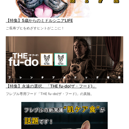
【特集】5歳からのミドルシニアLIFE
ご長寿ブヒをめざすヒントがここに！
【特集】永遠の選択。「THE fu-do(ザ・フード)」
フレブル専用フード「THE fu-do(ザ・フード)」の真髄。