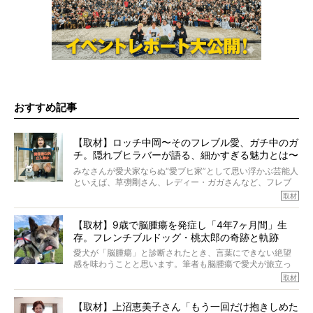
おすすめ記事
【取材】ロッチ中岡〜そのフレブル愛、ガチ中のガ
チ。隠れブヒラバーが語る、細かすぎる魅力とは〜
【前編】
みなさんが愛犬家ならぬ“愛ブヒ家”として思い浮かぶ芸能人
といえば、草彅剛さん、レディー・ガガさんなど、フレブ
ルを飼っている方が多いと思います。が、ロッチ中岡さん
取材
も、じつは大のフレブルラバーだというのをご存知です
か？ フレブルを飼っていないのにもかかわらず、中岡さ
【取材】9歳で脳腫瘍を発症し「4年7ヶ月間」生
んのインスタグラムを覗くと、たくさんのフレブルアカウ
存。フレンチブルドッグ・桃太郎の奇跡と軌跡
ントがフォローされていて、わが『FRENCH BULLDOG
LIFE』モデルのnicoやトーラスも、その中の一頭。
愛犬が「脳腫瘍」と診断されたとき、言葉にできない絶望
そんな中岡さんに、フレブルの魅力を語っていただきまし
感を味わうことと思います。筆者も脳腫瘍で愛犬が旅立っ
た。そのブヒ愛っぷりは、思ってた以上！ ガチ中のガチ
たひとり。だからこそ、どれほど厄介で困難な病気かを理
取材
でした!?
解をしているつもりです。「発症から1年生存すれば素晴ら
しい」とされるこの病気。
【取材】上沼恵美子さん「もう一回だけ抱きしめた
ところが、フレンチブルドッグの桃太郎は9歳で脳腫瘍を発