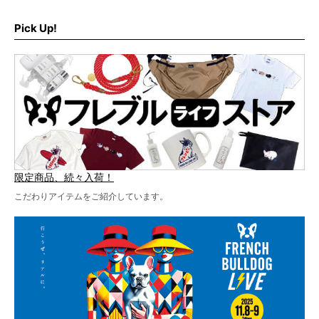
なんと、ヒップホップグループ「スチャダラパー」がフレ
最後には2025年の情報もありますので、要チェックでござ
ブルLIVEのテーマソングを制作してくれることになりまし
います！
た！
Pick Up!
テーマソングの情報やお得な前売りチケットの販売情報な
ど、内容盛りだくさんでお送りしていますので、最後まで
お見逃しなく！
限定商品、続々入荷！
こだわりアイテムをご紹介しています。