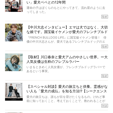
い」愛犬ベベとの12年間
症し、なんと4年7ヶ月間も生き抜いたのです。旅立ったと
きの年齢は13歳と11ヶ月、レジェンド級のレジェンドでし
運命の子はぼくらのもとにやってきて、流れ星のように去
た。さらには、治療後3年間は一度も発作が起きなかったと
ってしまった。
いいます。
その悲しみを語ることはなかなかむずかしい。
取材
この事実はフレンチブルドッグだけでなく、脳腫瘍と闘う
けれども、ぼくらはそのことについて考えたいし、泣き出
多くの犬たちに勇気と希望を与えるに違いありません。桃
しそうな飼い主さんを目の前にして、ほんのすこしでも寄
太郎のオーナーである佐藤さんご夫婦に、治療の選択やケ
【中川大志インタビュー】エマは犬ではなく、大切
り添いたいと思う。
アについて詳しくお話しをうかがいました。
な娘です。国宝級イケメンが愛犬のフレンチブルド
その悲しみをいますぐ解消することはできないが、話をき
いて、泣いたり笑ったりするのもいいだろう。
ッグと一緒に登場
『FRENCH BULLDOG LIFE』に国宝級イケメン登場！ 俳
こんな子だった、こんなにいい子だった、ほんとうに愛し
優の中川大志さんが、愛犬であるフレンチブルドッグのエ
ていたと。
マちゃん（2歳の女の子）にメロメロとの情報を聞きつけ、
取材
ぼくらは上沼恵美子さんのご自宅へ伺って、お話をきこう
中川さんを直撃。そのフレブル愛をたっぷり語っていただ
と思った。
きました。他のフレブルオーナーさん同様、濃すぎる親バ
【取材】川口春奈と愛犬アムのやさしい世界。ー大
カエピソードが次から次へと飛び出しました。
人気女優は生粋のフレブルラバー
いまをときめく人気女優が、フレンチブルドッグラバーで
あるという事実。
そうです、その人は川口春奈さん。
取材
アムちゃんというパイドの女の子と暮らしています。
話を聞けば聞くほど、そして春奈さんとアムちゃんのやり
【スペシャル対談】愛犬の旅立ちと供養。霊感がな
とりを目の当たりにするほどに、そのフレンチブルドッグ
い人も「愛犬の成仏」を知る方法!?【シークエンス
愛がわたしたちのそれとまったく同じであることに、なん
だかうれしくなってしまったのでした。
はやとも×PELI】
愛犬の旅立ちは、誰もが目を背けたくなるもの。けれど事
春奈さんとアムちゃんのすてきな暮らしを、BUHI編集長の
前に知っておくこと、考えておくことで、救われることが
小西がいつくしみながら、切り取らせていただきます。
たくさんあります。
対談
今回は、お盆スペシャル企画。世間が認めるほどの霊視能