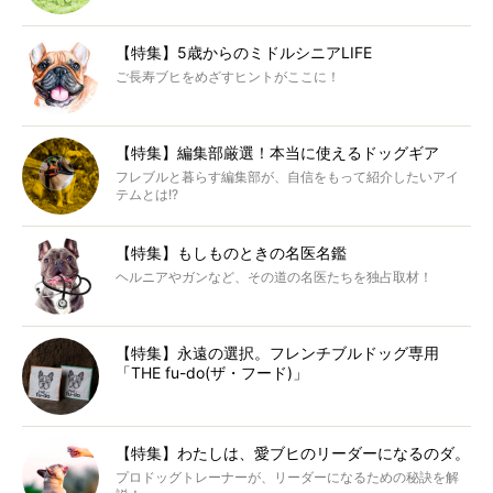
【特集】5歳からのミドルシニアLIFE
ご長寿ブヒをめざすヒントがここに！
【特集】編集部厳選！本当に使えるドッグギア
フレブルと暮らす編集部が、自信をもって紹介したいアイ
テムとは!?
【特集】もしものときの名医名鑑
ヘルニアやガンなど、その道の名医たちを独占取材！
【特集】永遠の選択。フレンチブルドッグ専用
「THE fu-do(ザ・フード)」
【特集】わたしは、愛ブヒのリーダーになるのダ。
プロドッグトレーナーが、リーダーになるための秘訣を解