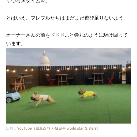
くつろぎタイムを。
とはいえ、フレブルたちはまだまだ遊び足りないよう。
オーナーさんの前をドドド…と弾丸のように駆け回って
います。
出典：
YouTube（월드스타 사월끝순 world star_Sisters）