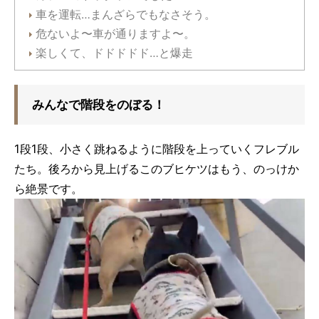
車を運転…まんざらでもなさそう。
危ないよ〜車が通りますよ〜。
楽しくて、ドドドドド…と爆走
みんなで階段をのぼる！
1段1段、小さく跳ねるように階段を上っていくフレブル
たち。後ろから見上げるこのブヒケツはもう、のっけか
ら絶景です。