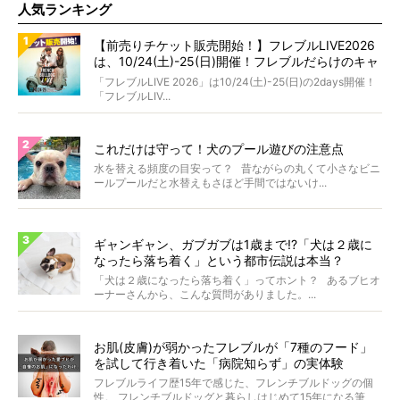
人気ランキング
【前売りチケット販売開始！】フレブルLIVE2026
は、10/24(土)-25(日)開催！フレブルだらけのキャ
ンプ・前夜祭・バスプランも新登場!?
「フレブルLIVE 2026」は10/24(土)-25(日)の2days開催！
「フレブルLIV...
これだけは守って！犬のプール遊びの注意点
水を替える頻度の目安って？ 昔ながらの丸くて小さなビニ
ールプールだと水替えもさほど手間ではないけ...
ギャンギャン、ガブガブは1歳まで!?「犬は２歳に
なったら落ち着く」という都市伝説は本当？
「犬は２歳になったら落ち着く」ってホント？ あるブヒオ
ーナーさんから、こんな質問がありました。...
お肌(皮膚)が弱かったフレブルが「7種のフード」
を試して行き着いた「病院知らず」の実体験
フレブルライフ歴15年で感じた、フレンチブルドッグの個
性。 フレンチブルドッグと暮らしはじめて15年になる筆