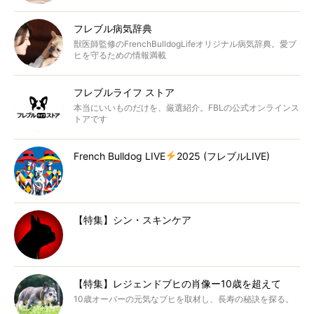
フレブル病気辞典
獣医師監修のFrenchBulldogLifeオリジナル病気辞典。愛ブ
ヒを守るための情報満載
フレブルライフ ストア
本当にいいものだけを、厳選紹介。FBLの公式オンラインス
トアです
French Bulldog LIVE
2025 (フレブルLIVE)
【特集】シン・スキンケア
【特集】レジェンドブヒの肖像ー10歳を超えて
10歳オーバーの元気なブヒを取材し、長寿の秘訣を探る。