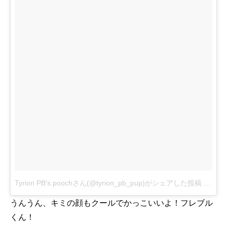
Tyrion PB's poochさん(@tyrion_pb_pup)がシェアした投稿
-
2017
うんうん、キミの顔もクールでかっこいいよ！フレブル
くん！