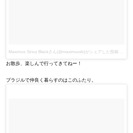
Maximus Sirius Blackさん(@maximussb)がシェアした投稿
-
2017
お散歩、楽しんで行ってきてねー！
ブラジルで仲良く暮らすのはこのふたり。