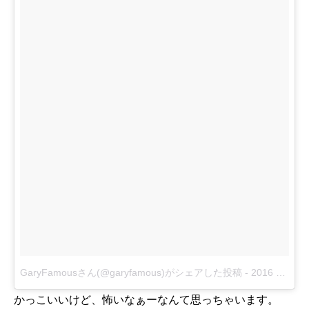
GaryFamousさん(@garyfamous)がシェアした投稿
-
2016 9月 26 6:50午前 PDT
かっこいいけど、怖いなぁーなんて思っちゃいます。