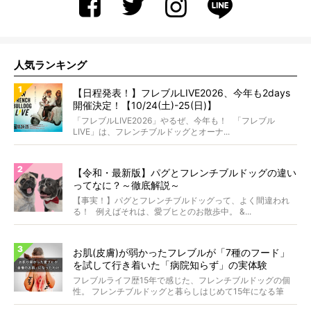
人気ランキング
【日程発表！】フレブルLIVE2026、今年も2days
開催決定！【10/24(土)-25(日)】
「フレブルLIVE2026」やるぜ、今年も！ 「フレブル
LIVE」は、フレンチブルドッグとオーナ...
【令和・最新版】パグとフレンチブルドッグの違い
ってなに？～徹底解説～
【事実！】パグとフレンチブルドッグって、よく間違われ
る！ 例えばそれは、愛ブヒとのお散歩中。 &...
お肌(皮膚)が弱かったフレブルが「7種のフード」
を試して行き着いた「病院知らず」の実体験
フレブルライフ歴15年で感じた、フレンチブルドッグの個
性。 フレンチブルドッグと暮らしはじめて15年になる筆
者...