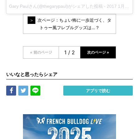
Gary Paulさん(@thegarypaul)がシェアした投稿
-
2017 1月 27 8:16午後 PST
次ページ：ちょい怖に一歩近づく、タ
トゥー風フレブルグッズは…？
1 / 2
« 前のページ
次のページ »
次のページ »
いいなと思ったらシェア
Share
Tweet
LINE
アプリで読む