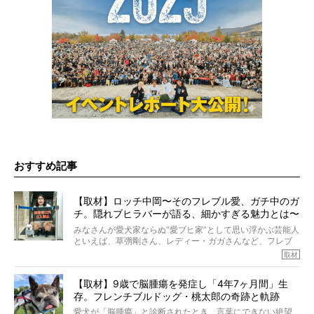
おすすめ記事
【取材】ロッチ中岡〜そのフレブル愛、ガチ中のガ
チ。隠れブヒラバーが語る、細かすぎる魅力とは〜
【前編】
みなさんが愛犬家ならぬ“愛ブヒ家”として思い浮かぶ芸能人
といえば、草彅剛さん、レディー・ガガさんなど、フレブ
ルを飼っている方が多いと思います。が、ロッチ中岡さん
取材
も、じつは大のフレブルラバーだというのをご存知です
か？ フレブルを飼っていないのにもかかわらず、中岡さ
【取材】9歳で脳腫瘍を発症し「4年7ヶ月間」生
んのインスタグラムを覗くと、たくさんのフレブルアカウ
存。フレンチブルドッグ・桃太郎の奇跡と軌跡
ントがフォローされていて、わが『FRENCH BULLDOG
LIFE』モデルのnicoやトーラスも、その中の一頭。
愛犬が「脳腫瘍」と診断されたとき、言葉にできない絶望