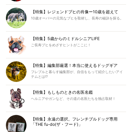
【特集】レジェンドブヒの肖像ー10歳を超えて
10歳オーバーの元気なブヒを取材し、長寿の秘訣を探る。
【特集】5歳からのミドルシニアLIFE
ご長寿ブヒをめざすヒントがここに！
【特集】編集部厳選！本当に使えるドッグギア
フレブルと暮らす編集部が、自信をもって紹介したいアイ
テムとは!?
【特集】もしものときの名医名鑑
ヘルニアやガンなど、その道の名医たちを独占取材！
【特集】永遠の選択。フレンチブルドッグ専用
「THE fu-do(ザ・フード)」