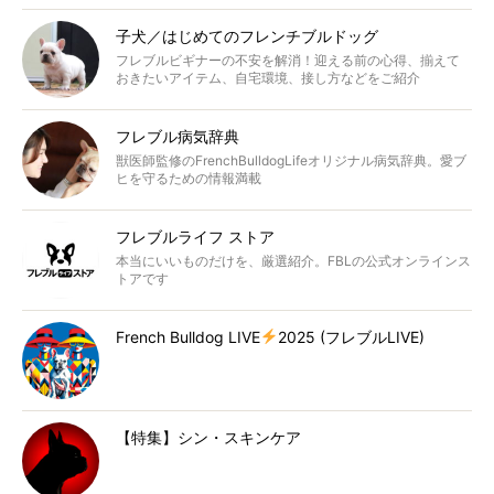
子犬／はじめてのフレンチブルドッグ
フレブルビギナーの不安を解消！迎える前の心得、揃えて
おきたいアイテム、自宅環境、接し方などをご紹介
フレブル病気辞典
獣医師監修のFrenchBulldogLifeオリジナル病気辞典。愛ブ
ヒを守るための情報満載
フレブルライフ ストア
本当にいいものだけを、厳選紹介。FBLの公式オンラインス
トアです
French Bulldog LIVE
2025 (フレブルLIVE)
【特集】シン・スキンケア