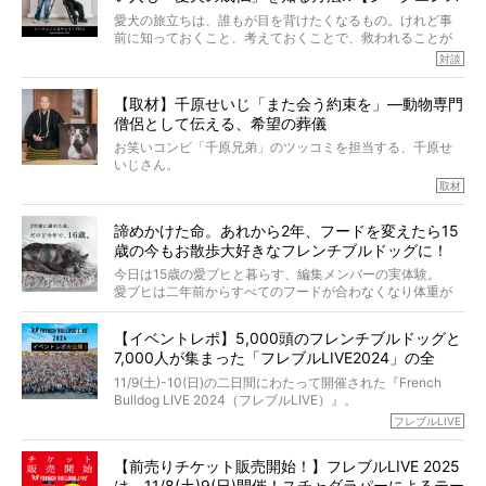
だかうれしくなってしまったのでした。
はやとも×PELI】
愛犬の旅立ちは、誰もが目を背けたくなるもの。けれど事
春奈さんとアムちゃんのすてきな暮らしを、BUHI編集長の
前に知っておくこと、考えておくことで、救われることが
小西がいつくしみながら、切り取らせていただきます。
たくさんあります。
対談
今回は、お盆スペシャル企画。世間が認めるほどの霊視能
【取材】千原せいじ「また会う約束を」―動物専門
力をもつお笑い芸人「シークエンスはやとも」さんに、愛
僧侶として伝える、希望の葬儀
犬の旅立ちや供養についてインタビュー。
インタビュアー兼対談相手は、大の犬好きで心霊分野の知
お笑いコンビ「千原兄弟」のツッコミを担当する、千原せ
識にも長けているPELIさん。
いじさん。
取材
「愛犬が旅立ったあと、ベッドやおもちゃはどうすればい
今年で結成35周年を迎え、芸人としての活躍も目覚ましい
い？」「お骨はどうするべき？」「お花やお線香は喜んで
中、2024年5月に動物専門僧侶になり世間を驚かせまし
くれる？」
諦めかけた命。あれから2年、フードを変えたら15
た。
さらには、霊感がない人でも愛犬が成仏したことを知る方
歳の今もお散歩大好きなフレンチブルドッグに！
僧侶としての名は「靖賢（せいけん）」。
法まで。
当時54歳という年齢にして、なぜ動物専門僧侶という道を
今日は15歳の愛ブヒと暮らす、編集メンバーの実体験。
選んだのか。
愛ブヒは二年前からすべてのフードが合わなくなり体重が
お笑い芸人だからこそ暗くなりすぎない、むしろ心がスッ
また、愛犬の旅立ちとどのように向き合うべきなのか。
激減。検査をしても異常はなく「年齢のせいですね…」と言
と軽くなる。
「動物専門僧侶」という立場で、お話しをうかがいまし
われてしまいました。
永久保存版のスペシャル対談です！
【イベントレポ】5,000頭のフレンチブルドッグと
た。
もう諦めるしかないのかな…そんなとき、我が家に届いたの
7,000人が集まった「フレブルLIVE2024」の全
が「THE fu-do(ザ・フード)」の試食品でした。
貌！
そして「THE fu-do(ザ・フード)」を食べつづけて二年、愛
11/9(土)-10(日)の二日間にわたって開催された『French
ブヒは15歳になり、今も元気にお散歩をしています。
Bulldog LIVE 2024（フレブルLIVE）』。
今回は、二年前の絶望から今までを包み隠さず、時系列で
今年はのべ5,000頭のフレンチブルドッグと7,000人のフレ
フレブルLIVE
お話しさせていただきます。
ブルオーナーが集まりました！
【前売りチケット販売開始！】フレブルLIVE 2025
day1の司会はフレブルラバーのロッチさん。day2の音楽フ
は、11/8(土)9(日)開催！スチャダラパーによるテー