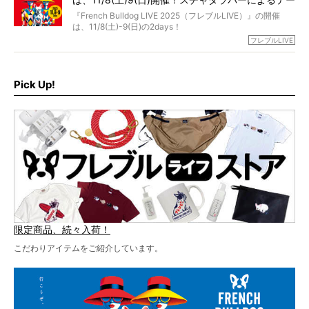
ェスには世代ど真ん中のPUFFYが出演するなど、例年以上
に豪華なラインナップ。
マソング制作も決定
『French Bulldog LIVE 2025（フレブルLIVE）』の開催
北は北海道、南は鹿児島県から。全国のフレンチブルドッ
は、11/8(土)-9(日)の2days！
グが一堂に会した「フレブルLIVE2024」の模様を、詳しく
お得な前売りチケット、いよいよ販売スタートです！
フレブルLIVE
お届けです！
さらに今年はビッグニュースが。
なんと、ヒップホップグループ「スチャダラパー」がフレ
最後には2025年の情報もありますので、要チェックでござ
ブルLIVEのテーマソングを制作してくれることになりまし
います！
た！
Pick Up!
テーマソングの情報やお得な前売りチケットの販売情報な
ど、内容盛りだくさんでお送りしていますので、最後まで
お見逃しなく！
限定商品、続々入荷！
こだわりアイテムをご紹介しています。