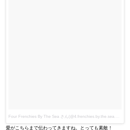
Four Frenchies By The Sea さん(@4.frenchies.by.the.sea.2.love)がシェアした投稿
愛がこちらまで伝わってきますね。とっても素敵！