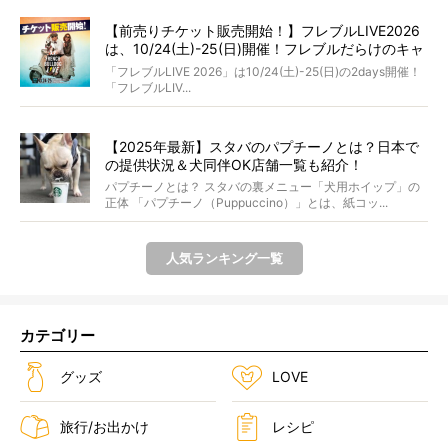
【前売りチケット販売開始！】フレブルLIVE2026
は、10/24(土)-25(日)開催！フレブルだらけのキャ
ンプ・前夜祭・バスプランも新登場!?
「フレブルLIVE 2026」は10/24(土)-25(日)の2days開催！
「フレブルLIV...
【2025年最新】スタバのパプチーノとは？日本で
の提供状況＆犬同伴OK店舗一覧も紹介！
パプチーノとは？ スタバの裏メニュー「犬用ホイップ」の
正体 「パプチーノ（Puppuccino）」とは、紙コッ...
人気ランキング一覧
カテゴリー
グッズ
LOVE
旅行/お出かけ
レシピ