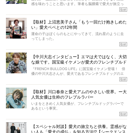
そんな中岡さんに、フレブルの魅力を語っていただきまし
感を味わうことと思います。筆者も脳腫瘍で愛犬が旅立っ
た。そのブヒ愛っぷりは、思ってた以上！ ガチ中のガチ
たひとり。だからこそ、どれほど厄介で困難な病気かを理
取材
でした!?
解をしているつもりです。「発症から1年生存すれば素晴ら
しい」とされるこの病気。
【取材】上沼恵美子さん「もう一回だけ抱きしめた
ところが、フレンチブルドッグの桃太郎は9歳で脳腫瘍を発
い」愛犬ベベとの12年間
症し、なんと4年7ヶ月間も生き抜いたのです。旅立ったと
きの年齢は13歳と11ヶ月、レジェンド級のレジェンドでし
運命の子はぼくらのもとにやってきて、流れ星のように去
た。さらには、治療後3年間は一度も発作が起きなかったと
ってしまった。
いいます。
その悲しみを語ることはなかなかむずかしい。
取材
この事実はフレンチブルドッグだけでなく、脳腫瘍と闘う
けれども、ぼくらはそのことについて考えたいし、泣き出
多くの犬たちに勇気と希望を与えるに違いありません。桃
しそうな飼い主さんを目の前にして、ほんのすこしでも寄
太郎のオーナーである佐藤さんご夫婦に、治療の選択やケ
【中川大志インタビュー】エマは犬ではなく、大切
り添いたいと思う。
アについて詳しくお話しをうかがいました。
な娘です。国宝級イケメンが愛犬のフレンチブルド
その悲しみをいますぐ解消することはできないが、話をき
いて、泣いたり笑ったりするのもいいだろう。
ッグと一緒に登場
『FRENCH BULLDOG LIFE』に国宝級イケメン登場！ 俳
こんな子だった、こんなにいい子だった、ほんとうに愛し
優の中川大志さんが、愛犬であるフレンチブルドッグのエ
ていたと。
マちゃん（2歳の女の子）にメロメロとの情報を聞きつけ、
取材
ぼくらは上沼恵美子さんのご自宅へ伺って、お話をきこう
中川さんを直撃。そのフレブル愛をたっぷり語っていただ
と思った。
きました。他のフレブルオーナーさん同様、濃すぎる親バ
【取材】川口春奈と愛犬アムのやさしい世界。ー大
カエピソードが次から次へと飛び出しました。
人気女優は生粋のフレブルラバー
いまをときめく人気女優が、フレンチブルドッグラバーで
あるという事実。
そうです、その人は川口春奈さん。
取材
アムちゃんというパイドの女の子と暮らしています。
話を聞けば聞くほど、そして春奈さんとアムちゃんのやり
【スペシャル対談】愛犬の旅立ちと供養。霊感がな
とりを目の当たりにするほどに、そのフレンチブルドッグ
い人も「愛犬の成仏」を知る方法!?【シークエンス
愛がわたしたちのそれとまったく同じであることに、なん