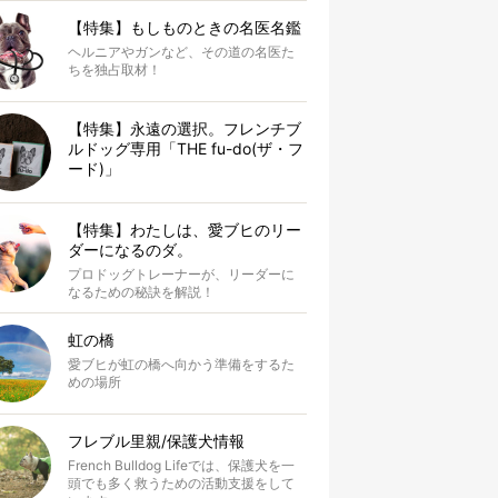
【特集】もしものときの名医名鑑
ヘルニアやガンなど、その道の名医た
ちを独占取材！
【特集】永遠の選択。フレンチブ
ルドッグ専用「THE fu-do(ザ・フ
ード)」
【特集】わたしは、愛ブヒのリー
ダーになるのダ。
プロドッグトレーナーが、リーダーに
なるための秘訣を解説！
虹の橋
愛ブヒが虹の橋へ向かう準備をするた
めの場所
フレブル里親/保護犬情報
French Bulldog Lifeでは、保護犬を一
頭でも多く救うための活動支援をして