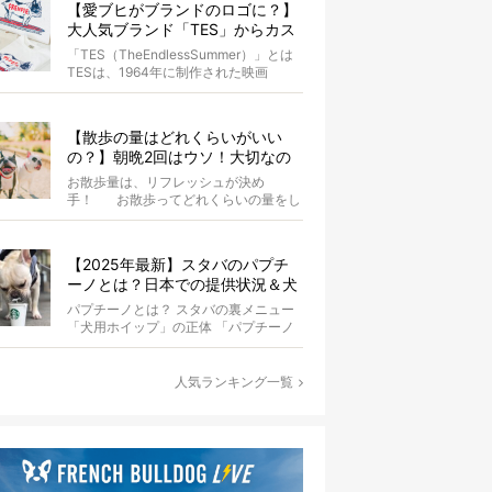
【愛ブヒがブランドのロゴに？】
大人気ブランド「TES」からカス
タムオーダーが誕生！
「TES（TheEndlessSummer）」とは
TESは、1964年に制作された映画
『The...
【散歩の量はどれくらいがいい
の？】朝晩2回はウソ！大切なの
は運動量より「リフレッシュ」〜
お散歩量は、リフレッシュが決め
お散歩にまつわる疑問FAQつき〜
手！ お散歩ってどれくらいの量をし
たらいいのか迷いませんか？ よ...
【2025年最新】スタバのパプチ
ーノとは？日本での提供状況＆犬
同伴OK店舗一覧も紹介！
パプチーノとは？ スタバの裏メニュー
「犬用ホイップ」の正体 「パプチーノ
（Puppuccino）」とは、紙コッ...
人気ランキング一覧