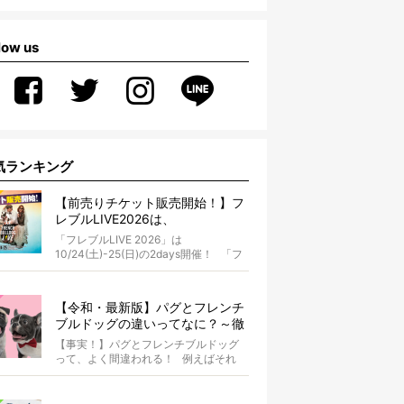
low us
気ランキング
【前売りチケット販売開始！】フ
レブルLIVE2026は、
10/24(土)-25(日)開催！フレブル
「フレブルLIVE 2026」は
だらけのキャンプ・前夜祭・バス
10/24(土)-25(日)の2days開催！ 「フ
プランも新登場!?
レブルLIV...
【令和・最新版】パグとフレンチ
ブルドッグの違いってなに？～徹
底解説～
【事実！】パグとフレンチブルドッグ
って、よく間違われる！ 例えばそれ
は、愛ブヒとのお散歩中。 &...