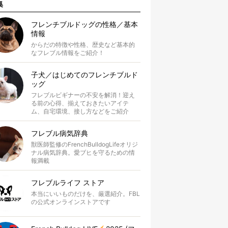
集
フレンチブルドッグの性格／基本
情報
からだの特徴や性格、歴史など基本的
なフレブル情報をご紹介！
子犬／はじめてのフレンチブルド
ッグ
フレブルビギナーの不安を解消！迎え
る前の心得、揃えておきたいアイテ
ム、自宅環境、接し方などをご紹介
フレブル病気辞典
獣医師監修のFrenchBulldogLifeオリジ
ナル病気辞典。愛ブヒを守るための情
報満載
フレブルライフ ストア
本当にいいものだけを、厳選紹介。FBL
の公式オンラインストアです