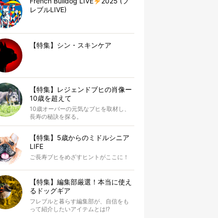
French Bulldog LIVE
2025 (フ
レブルLIVE)
【特集】シン・スキンケア
【特集】レジェンドブヒの肖像ー
10歳を超えて
10歳オーバーの元気なブヒを取材し、
長寿の秘訣を探る。
【特集】5歳からのミドルシニア
LIFE
ご長寿ブヒをめざすヒントがここに！
【特集】編集部厳選！本当に使え
るドッグギア
フレブルと暮らす編集部が、自信をも
って紹介したいアイテムとは!?