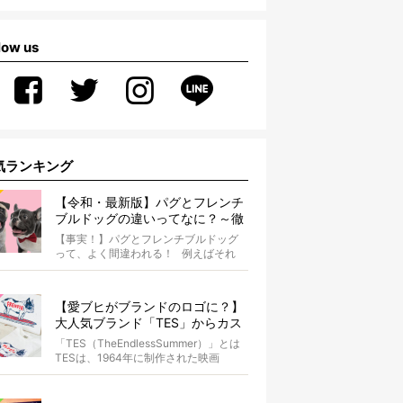
low us
気ランキング
【令和・最新版】パグとフレンチ
ブルドッグの違いってなに？～徹
底解説～
【事実！】パグとフレンチブルドッグ
って、よく間違われる！ 例えばそれ
は、愛ブヒとのお散歩中。 &...
【愛ブヒがブランドのロゴに？】
大人気ブランド「TES」からカス
タムオーダーが誕生！
「TES（TheEndlessSummer）」とは
TESは、1964年に制作された映画
『The...