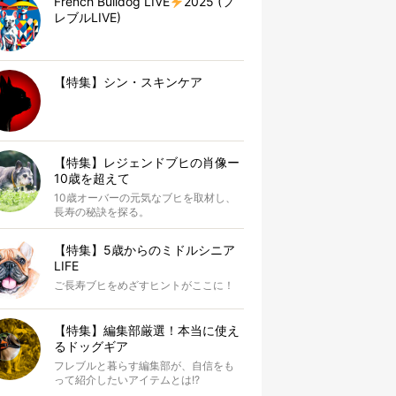
French Bulldog LIVE
2025 (フ
レブルLIVE)
【特集】シン・スキンケア
【特集】レジェンドブヒの肖像ー
10歳を超えて
10歳オーバーの元気なブヒを取材し、
長寿の秘訣を探る。
【特集】5歳からのミドルシニア
LIFE
ご長寿ブヒをめざすヒントがここに！
【特集】編集部厳選！本当に使え
るドッグギア
フレブルと暮らす編集部が、自信をも
って紹介したいアイテムとは!?