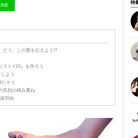
特
LINE
どう、この愛を伝えよう!?
スト×20』を作ろう
」しよう
満たそう
の笑顔の積み重ね
久保羽純