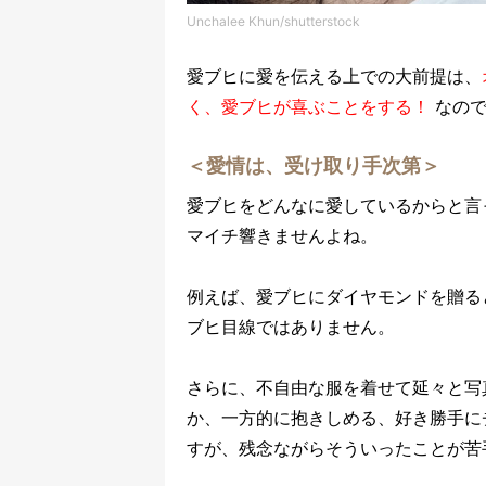
Unchalee Khun/shutterstock
愛ブヒに愛を伝える上での大前提は、
く、愛ブヒが喜ぶことをする！
なの
＜愛情は、受け取り手次第＞
愛ブヒをどんなに愛しているからと言
マイチ響きませんよね。
例えば、愛ブヒにダイヤモンドを贈る
ブヒ目線ではありません。
さらに、不自由な服を着せて延々と写
か、一方的に抱きしめる、好き勝手に
すが、残念ながらそういったことが苦