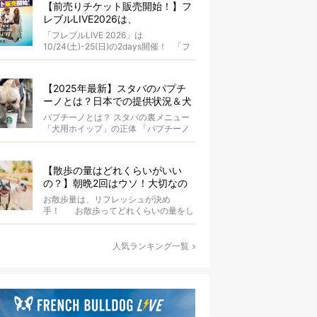
【前売りチケット販売開始！】フ
レブルLIVE2026は、
10/24(土)-25(日)開催！フレブル
「フレブルLIVE 2026」は
だらけのキャンプ・前夜祭・バス
10/24(土)-25(日)の2days開催！ 「フ
プランも新登場!?
レブルLIV...
【2025年最新】スタバのパプチ
ーノとは？日本での提供状況＆犬
同伴OK店舗一覧も紹介！
パプチーノとは？ スタバの裏メニュー
「犬用ホイップ」の正体 「パプチーノ
（Puppuccino）」とは、紙コッ...
【散歩の量はどれくらいがいい
の？】朝晩2回はウソ！大切なの
は運動量より「リフレッシュ」〜
お散歩量は、リフレッシュが決め
お散歩にまつわる疑問FAQつき〜
手！ お散歩ってどれくらいの量をし
たらいいのか迷いませんか？ よ...
人気ランキング一覧