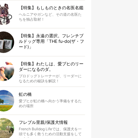
【特集】もしものときの名医名鑑
ヘルニアやガンなど、その道の名医た
ちを独占取材！
【特集】永遠の選択。フレンチブ
ルドッグ専用「THE fu-do(ザ・フ
ード)」
【特集】わたしは、愛ブヒのリー
ダーになるのダ。
プロドッグトレーナーが、リーダーに
なるための秘訣を解説！
虹の橋
愛ブヒが虹の橋へ向かう準備をするた
めの場所
フレブル里親/保護犬情報
French Bulldog Lifeでは、保護犬を一
頭でも多く救うための活動支援をして