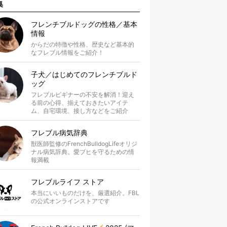
集
フレンチブルドッグの性格／基本
情報
からだの特徴や性格、歴史など基本的
なフレブル情報をご紹介！
子犬／はじめてのフレンチブルド
ッグ
フレブルビギナーの不安を解消！迎え
る前の心得、揃えておきたいアイテ
ム、自宅環境、接し方などをご紹介
フレブル病気辞典
獣医師監修のFrenchBulldogLifeオリジ
ナル病気辞典。愛ブヒを守るための情
報満載
フレブルライフ ストア
本当にいいものだけを、厳選紹介。FBL
の公式オンラインストアです