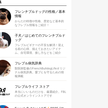
集
フレンチブルドッグの性格／基本
情報
からだの特徴や性格、歴史など基本的
なフレブル情報をご紹介！
子犬／はじめてのフレンチブルド
ッグ
フレブルビギナーの不安を解消！迎え
る前の心得、揃えておきたいアイテ
ム、自宅環境、接し方などをご紹介
フレブル病気辞典
獣医師監修のFrenchBulldogLifeオリジ
ナル病気辞典。愛ブヒを守るための情
報満載
フレブルライフ ストア
本当にいいものだけを、厳選紹介。FBL
の公式オンラインストアです