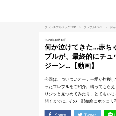
>
>
フレンチブルドッグTOP
フレブル
LOVE
何か
2020年10月10日
何か泣けてきた…赤ち
ブルが、最終的にチュ
ジーン…【動画】
今回は、ついついオーナー愛が炸裂し
ったフレブルをご紹介。構ってもらえ
りジッと見つめてみたり、とてもいじ
開くまでに…その一部始終にホッコリ
Share
Tweet