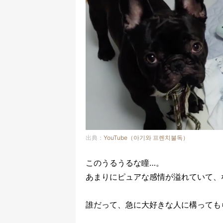
出典：
YouTube（아기와 프렌치불독）
このうるうるな瞳…。
あまりにピュアな感情が溢れていて、
誰だって、急に大好きな人に構っても