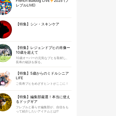
French Bulldog LIVE
2025 (フ
レブルLIVE)
【特集】シン・スキンケア
【特集】レジェンドブヒの肖像ー
10歳を超えて
10歳オーバーの元気なブヒを取材し、
長寿の秘訣を探る。
【特集】5歳からのミドルシニア
LIFE
ご長寿ブヒをめざすヒントがここに！
【特集】編集部厳選！本当に使え
るドッグギア
フレブルと暮らす編集部が、自信をも
って紹介したいアイテムとは!?