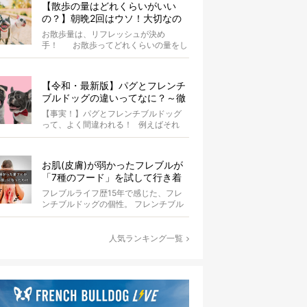
【散歩の量はどれくらいがいい
の？】朝晩2回はウソ！大切なの
は運動量より「リフレッシュ」〜
お散歩量は、リフレッシュが決め
お散歩にまつわる疑問FAQつき〜
手！ お散歩ってどれくらいの量をし
たらいいのか迷いませんか？ よ...
【令和・最新版】パグとフレンチ
ブルドッグの違いってなに？～徹
底解説～
【事実！】パグとフレンチブルドッグ
って、よく間違われる！ 例えばそれ
は、愛ブヒとのお散歩中。 &...
お肌(皮膚)が弱かったフレブルが
「7種のフード」を試して行き着
いた「病院知らず」の実体験
フレブルライフ歴15年で感じた、フレ
ンチブルドッグの個性。 フレンチブル
ドッグと暮らしはじめて15年になる筆
者...
人気ランキング一覧