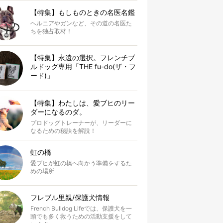
【特集】もしものときの名医名鑑
ヘルニアやガンなど、その道の名医た
ちを独占取材！
【特集】永遠の選択。フレンチブ
ルドッグ専用「THE fu-do(ザ・フ
ード)」
【特集】わたしは、愛ブヒのリー
ダーになるのダ。
プロドッグトレーナーが、リーダーに
なるための秘訣を解説！
虹の橋
愛ブヒが虹の橋へ向かう準備をするた
めの場所
フレブル里親/保護犬情報
French Bulldog Lifeでは、保護犬を一
頭でも多く救うための活動支援をして