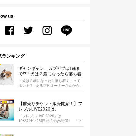
low us
気ランキング
ギャンギャン、ガブガブは1歳ま
で!?「犬は２歳になったら落ち着
く」という都市伝説は本当？
「犬は２歳になったら落ち着く」って
ホント？ あるブヒオーナーさんから、
こんな質問がありました。...
【前売りチケット販売開始！】フ
レブルLIVE2026は、
10/24(土)-25(日)開催！フレブル
「フレブルLIVE 2026」は
だらけのキャンプ・前夜祭・バス
10/24(土)-25(日)の2days開催！ 「フ
プランも新登場!?
レブルLIV...