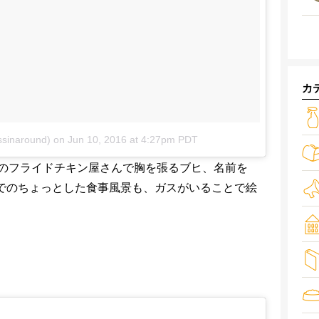
カ
ssinaround)
on
Jun 10, 2016 at 4:27pm PDT
のフライドチキン屋さんで胸を張るブヒ、名前を
ンでのちょっとした食事風景も、ガスがいることで絵