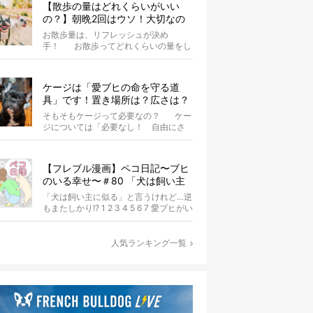
【散歩の量はどれくらいがいい
の？】朝晩2回はウソ！大切なの
は運動量より「リフレッシュ」〜
お散歩量は、リフレッシュが決め
お散歩にまつわる疑問FAQつき〜
手！ お散歩ってどれくらいの量をし
たらいいのか迷いませんか？ よ...
ケージは「愛ブヒの命を守る道
具」です！置き場所は？広さは？
いつまで必要？ケージのあらゆる
そもそもケージって必要なの？ ケー
疑問に答えます
ジについては「必要なし！ 自由にさ
せればいいじゃない」とか、...
【フレブル漫画】ペコ日記〜ブヒ
のいる幸せ〜＃80 「犬は飼い主
に似る」と言うけれど…逆もまた
「犬は飼い主に似る」と言うけれど…逆
しかり!? 作・Cランチ
もまたしかり!? 1 2 3 4 5 6 7 愛ブヒがい
なかったら、マンホ...
人気ランキング一覧