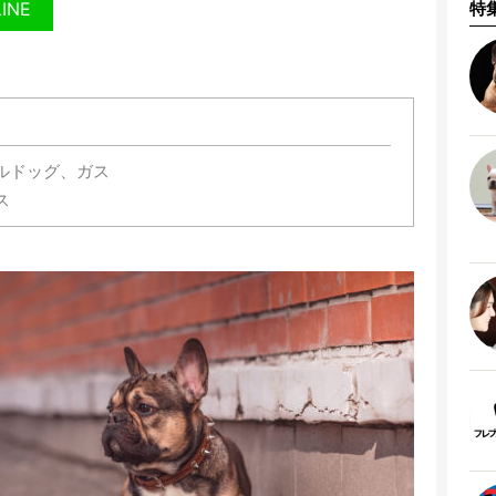
LINE
特
ルドッグ、ガス
ス