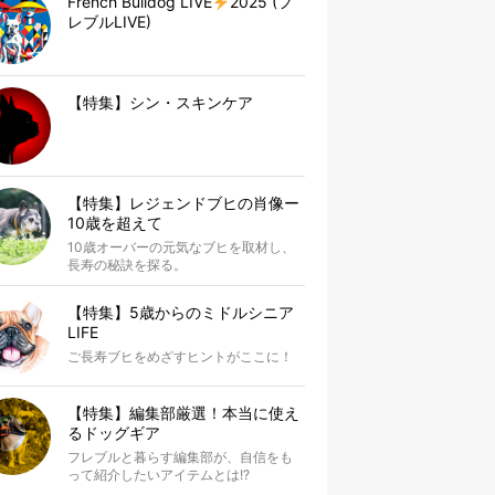
French Bulldog LIVE
2025 (フ
レブルLIVE)
【特集】シン・スキンケア
【特集】レジェンドブヒの肖像ー
10歳を超えて
10歳オーバーの元気なブヒを取材し、
長寿の秘訣を探る。
【特集】5歳からのミドルシニア
LIFE
ご長寿ブヒをめざすヒントがここに！
【特集】編集部厳選！本当に使え
るドッグギア
フレブルと暮らす編集部が、自信をも
って紹介したいアイテムとは!?