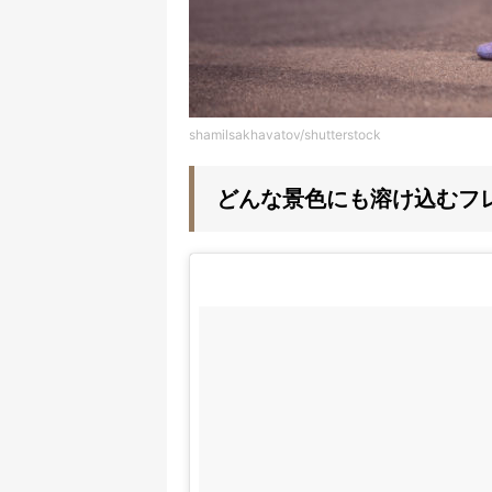
shamilsakhavatov/shutterstock
どんな景色にも溶け込むフ