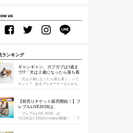
low us
気ランキング
ギャンギャン、ガブガブは1歳ま
で!?「犬は２歳になったら落ち着
く」という都市伝説は本当？
「犬は２歳になったら落ち着く」って
ホント？ あるブヒオーナーさんから、
こんな質問がありました。...
【前売りチケット販売開始！】フ
レブルLIVE2026は、
10/24(土)-25(日)開催！フレブル
「フレブルLIVE 2026」は
だらけのキャンプ・前夜祭・バス
10/24(土)-25(日)の2days開催！ 「フ
プランも新登場!?
レブルLIV...