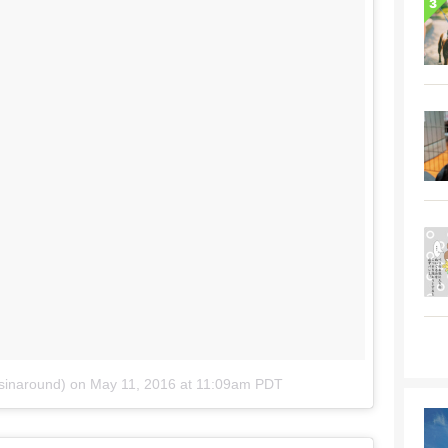
sinaround)
on
May 11, 2016 at 11:09am PDT