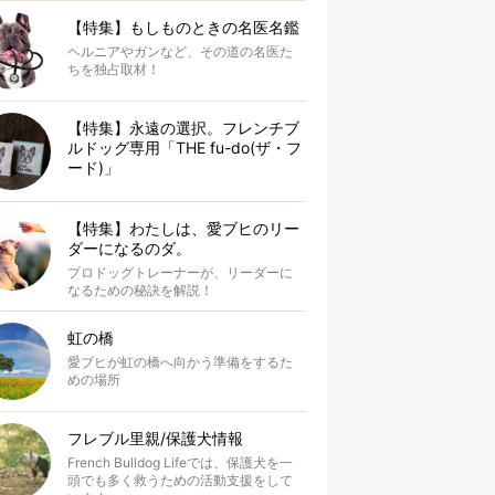
【特集】もしものときの名医名鑑
ヘルニアやガンなど、その道の名医た
ちを独占取材！
【特集】永遠の選択。フレンチブ
ルドッグ専用「THE fu-do(ザ・フ
ード)」
【特集】わたしは、愛ブヒのリー
ダーになるのダ。
プロドッグトレーナーが、リーダーに
なるための秘訣を解説！
虹の橋
愛ブヒが虹の橋へ向かう準備をするた
めの場所
フレブル里親/保護犬情報
French Bulldog Lifeでは、保護犬を一
頭でも多く救うための活動支援をして