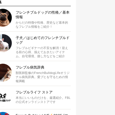
集
フレンチブルドッグの性格／基本
情報
からだの特徴や性格、歴史など基本的
なフレブル情報をご紹介！
子犬／はじめてのフレンチブルド
ッグ
フレブルビギナーの不安を解消！迎え
る前の心得、揃えておきたいアイテ
ム、自宅環境、接し方などをご紹介
フレブル病気辞典
獣医師監修のFrenchBulldogLifeオリジ
ナル病気辞典。愛ブヒを守るための情
報満載
フレブルライフ ストア
本当にいいものだけを、厳選紹介。FBL
の公式オンラインストアです