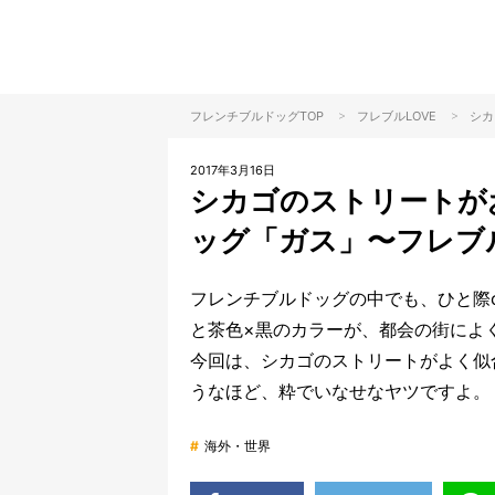
>
>
フレンチブルドッグTOP
フレブル
LOVE
シカ
2017年3月16日
シカゴのストリートが
ッグ「ガス」〜フレブ
フレンチブルドッグの中でも、ひと際c
と茶色×黒のカラーが、都会の街によ
今回は、シカゴのストリートがよく似
うなほど、粋でいなせなヤツですよ。
#
海外・世界