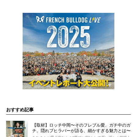
おすすめ記事
【取材】ロッチ中岡〜そのフレブル愛、ガチ中のガ
チ。隠れブヒラバーが語る、細かすぎる魅力とは〜
【前編】