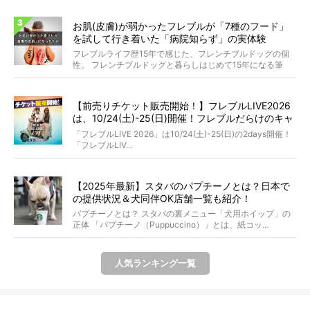
お肌(皮膚)が弱かったフレブルが「7種のフード」
を試して行き着いた「病院知らず」の実体験
フレブルライフ歴15年で感じた、フレンチブルドッグの個
性。 フレンチブルドッグと暮らしはじめて15年になる筆
者...
【前売りチケット販売開始！】フレブルLIVE2026
は、10/24(土)-25(日)開催！フレブルだらけのキャ
ンプ・前夜祭・バスプランも新登場!?
「フレブルLIVE 2026」は10/24(土)-25(日)の2days開催！
「フレブルLIV...
【2025年最新】スタバのパプチーノとは？日本で
の提供状況＆犬同伴OK店舗一覧も紹介！
パプチーノとは？ スタバの裏メニュー「犬用ホイップ」の
正体 「パプチーノ（Puppuccino）」とは、紙コッ...
人気ランキング一覧