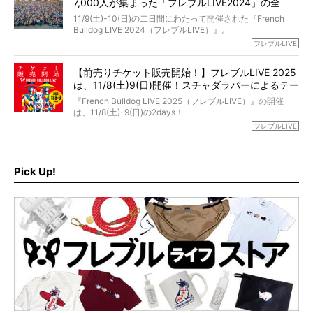
7,000人が集まった「フレブルLIVE2024」の全
が「THE fu-do(ザ・フード)」の試食品でした。
貌！
そして「THE fu-do(ザ・フード)」を食べつづけて二年、愛
11/9(土)-10(日)の二日間にわたって開催された『French
ブヒは15歳になり、今も元気にお散歩をしています。
Bulldog LIVE 2024（フレブルLIVE）』。
今回は、二年前の絶望から今までを包み隠さず、時系列で
今年はのべ5,000頭のフレンチブルドッグと7,000人のフレ
フレブルLIVE
お話しさせていただきます。
ブルオーナーが集まりました！
【前売りチケット販売開始！】フレブルLIVE 2025
day1の司会はフレブルラバーのロッチさん。day2の音楽フ
は、11/8(土)9(日)開催！スチャダラパーによるテー
ェスには世代ど真ん中のPUFFYが出演するなど、例年以上
に豪華なラインナップ。
マソング制作も決定
『French Bulldog LIVE 2025（フレブルLIVE）』の開催
北は北海道、南は鹿児島県から。全国のフレンチブルドッ
は、11/8(土)-9(日)の2days！
グが一堂に会した「フレブルLIVE2024」の模様を、詳しく
お得な前売りチケット、いよいよ販売スタートです！
フレブルLIVE
お届けです！
さらに今年はビッグニュースが。
なんと、ヒップホップグループ「スチャダラパー」がフレ
最後には2025年の情報もありますので、要チェックでござ
ブルLIVEのテーマソングを制作してくれることになりまし
います！
た！
Pick Up!
テーマソングの情報やお得な前売りチケットの販売情報な
ど、内容盛りだくさんでお送りしていますので、最後まで
お見逃しなく！