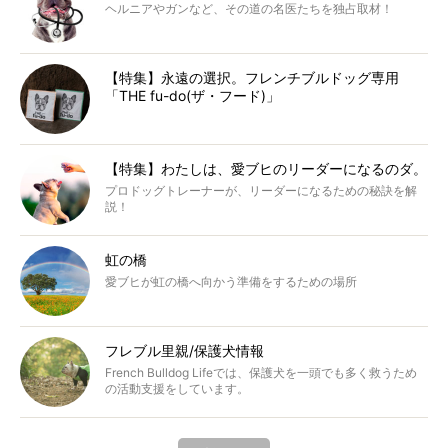
ヘルニアやガンなど、その道の名医たちを独占取材！
【特集】永遠の選択。フレンチブルドッグ専用
「THE fu-do(ザ・フード)」
【特集】わたしは、愛ブヒのリーダーになるのダ。
プロドッグトレーナーが、リーダーになるための秘訣を解
説！
虹の橋
愛ブヒが虹の橋へ向かう準備をするための場所
フレブル里親/保護犬情報
French Bulldog Lifeでは、保護犬を一頭でも多く救うため
の活動支援をしています。