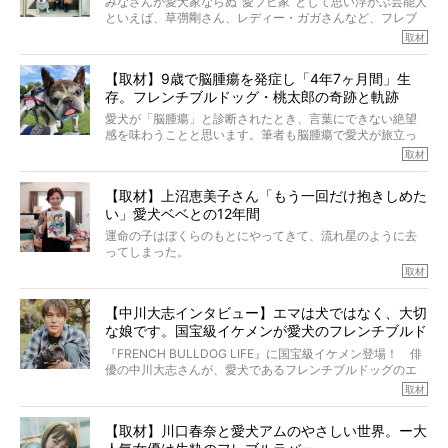
みなさんが愛犬家ならぬ“愛ブヒ家”として思い浮かぶ芸能人
といえば、草彅剛さん、レディー・ガガさんなど、フレブ
ルを飼っている方が多いと思います。が、ロッチ中岡さん
取材
も、じつは大のフレブルラバーだというのをご存知です
か？ フレブルを飼っていないのにもかかわらず、中岡さ
【取材】9歳で脳腫瘍を発症し「4年7ヶ月間」生
んのインスタグラムを覗くと、たくさんのフレブルアカウ
存。フレンチブルドッグ・桃太郎の奇跡と軌跡
ントがフォローされていて、わが『FRENCH BULLDOG
LIFE』モデルのnicoやトーラスも、その中の一頭。
愛犬が「脳腫瘍」と診断されたとき、言葉にできない絶望
そんな中岡さんに、フレブルの魅力を語っていただきまし
感を味わうことと思います。筆者も脳腫瘍で愛犬が旅立っ
た。そのブヒ愛っぷりは、思ってた以上！ ガチ中のガチ
たひとり。だからこそ、どれほど厄介で困難な病気かを理
取材
でした!?
解をしているつもりです。「発症から1年生存すれば素晴ら
しい」とされるこの病気。
【取材】上沼恵美子さん「もう一回だけ抱きしめた
ところが、フレンチブルドッグの桃太郎は9歳で脳腫瘍を発
い」愛犬ベベとの12年間
症し、なんと4年7ヶ月間も生き抜いたのです。旅立ったと
きの年齢は13歳と11ヶ月、レジェンド級のレジェンドでし
運命の子はぼくらのもとにやってきて、流れ星のように去
た。さらには、治療後3年間は一度も発作が起きなかったと
ってしまった。
いいます。
その悲しみを語ることはなかなかむずかしい。
取材
この事実はフレンチブルドッグだけでなく、脳腫瘍と闘う
けれども、ぼくらはそのことについて考えたいし、泣き出
多くの犬たちに勇気と希望を与えるに違いありません。桃
しそうな飼い主さんを目の前にして、ほんのすこしでも寄
太郎のオーナーである佐藤さんご夫婦に、治療の選択やケ
【中川大志インタビュー】エマは犬ではなく、大切
り添いたいと思う。
アについて詳しくお話しをうかがいました。
な娘です。国宝級イケメンが愛犬のフレンチブルド
その悲しみをいますぐ解消することはできないが、話をき
いて、泣いたり笑ったりするのもいいだろう。
ッグと一緒に登場
『FRENCH BULLDOG LIFE』に国宝級イケメン登場！ 俳
こんな子だった、こんなにいい子だった、ほんとうに愛し
優の中川大志さんが、愛犬であるフレンチブルドッグのエ
ていたと。
マちゃん（2歳の女の子）にメロメロとの情報を聞きつけ、
取材
ぼくらは上沼恵美子さんのご自宅へ伺って、お話をきこう
中川さんを直撃。そのフレブル愛をたっぷり語っていただ
と思った。
きました。他のフレブルオーナーさん同様、濃すぎる親バ
【取材】川口春奈と愛犬アムのやさしい世界。ー大
カエピソードが次から次へと飛び出しました。