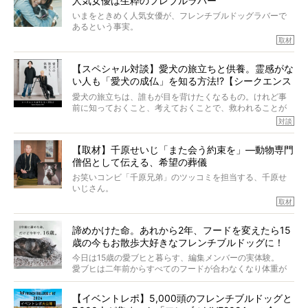
人気女優は生粋のフレブルラバー
いまをときめく人気女優が、フレンチブルドッグラバーで
あるという事実。
そうです、その人は川口春奈さん。
取材
アムちゃんというパイドの女の子と暮らしています。
話を聞けば聞くほど、そして春奈さんとアムちゃんのやり
【スペシャル対談】愛犬の旅立ちと供養。霊感がな
とりを目の当たりにするほどに、そのフレンチブルドッグ
い人も「愛犬の成仏」を知る方法!?【シークエンス
愛がわたしたちのそれとまったく同じであることに、なん
だかうれしくなってしまったのでした。
はやとも×PELI】
愛犬の旅立ちは、誰もが目を背けたくなるもの。けれど事
春奈さんとアムちゃんのすてきな暮らしを、BUHI編集長の
前に知っておくこと、考えておくことで、救われることが
小西がいつくしみながら、切り取らせていただきます。
たくさんあります。
対談
今回は、お盆スペシャル企画。世間が認めるほどの霊視能
【取材】千原せいじ「また会う約束を」―動物専門
力をもつお笑い芸人「シークエンスはやとも」さんに、愛
僧侶として伝える、希望の葬儀
犬の旅立ちや供養についてインタビュー。
インタビュアー兼対談相手は、大の犬好きで心霊分野の知
お笑いコンビ「千原兄弟」のツッコミを担当する、千原せ
識にも長けているPELIさん。
いじさん。
取材
「愛犬が旅立ったあと、ベッドやおもちゃはどうすればい
今年で結成35周年を迎え、芸人としての活躍も目覚ましい
い？」「お骨はどうするべき？」「お花やお線香は喜んで
中、2024年5月に動物専門僧侶になり世間を驚かせまし
くれる？」
諦めかけた命。あれから2年、フードを変えたら15
た。
さらには、霊感がない人でも愛犬が成仏したことを知る方
歳の今もお散歩大好きなフレンチブルドッグに！
僧侶としての名は「靖賢（せいけん）」。
法まで。
当時54歳という年齢にして、なぜ動物専門僧侶という道を
今日は15歳の愛ブヒと暮らす、編集メンバーの実体験。
選んだのか。
愛ブヒは二年前からすべてのフードが合わなくなり体重が
お笑い芸人だからこそ暗くなりすぎない、むしろ心がスッ
また、愛犬の旅立ちとどのように向き合うべきなのか。
激減。検査をしても異常はなく「年齢のせいですね…」と言
と軽くなる。
「動物専門僧侶」という立場で、お話しをうかがいまし
われてしまいました。
永久保存版のスペシャル対談です！
【イベントレポ】5,000頭のフレンチブルドッグと
た。
もう諦めるしかないのかな…そんなとき、我が家に届いたの