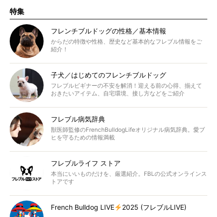
特集
フレンチブルドッグの性格／基本情報
からだの特徴や性格、歴史など基本的なフレブル情報をご
紹介！
子犬／はじめてのフレンチブルドッグ
フレブルビギナーの不安を解消！迎える前の心得、揃えて
おきたいアイテム、自宅環境、接し方などをご紹介
フレブル病気辞典
獣医師監修のFrenchBulldogLifeオリジナル病気辞典。愛ブ
ヒを守るための情報満載
フレブルライフ ストア
本当にいいものだけを、厳選紹介。FBLの公式オンラインス
トアです
French Bulldog LIVE
2025 (フレブルLIVE)