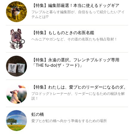
【特集】編集部厳選！本当に使えるドッグギア
フレブルと暮らす編集部が、自信をもって紹介したいアイ
テムとは!?
【特集】もしものときの名医名鑑
ヘルニアやガンなど、その道の名医たちを独占取材！
【特集】永遠の選択。フレンチブルドッグ専用
「THE fu-do(ザ・フード)」
【特集】わたしは、愛ブヒのリーダーになるのダ。
プロドッグトレーナーが、リーダーになるための秘訣を解
説！
虹の橋
愛ブヒが虹の橋へ向かう準備をするための場所