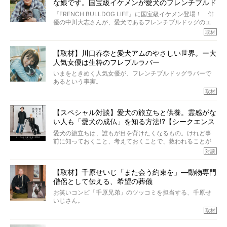
アについて詳しくお話しをうかがいました。
な娘です。国宝級イケメンが愛犬のフレンチブルド
その悲しみをいますぐ解消することはできないが、話をき
いて、泣いたり笑ったりするのもいいだろう。
ッグと一緒に登場
『FRENCH BULLDOG LIFE』に国宝級イケメン登場！ 俳
こんな子だった、こんなにいい子だった、ほんとうに愛し
優の中川大志さんが、愛犬であるフレンチブルドッグのエ
ていたと。
マちゃん（2歳の女の子）にメロメロとの情報を聞きつけ、
取材
ぼくらは上沼恵美子さんのご自宅へ伺って、お話をきこう
中川さんを直撃。そのフレブル愛をたっぷり語っていただ
と思った。
きました。他のフレブルオーナーさん同様、濃すぎる親バ
【取材】川口春奈と愛犬アムのやさしい世界。ー大
カエピソードが次から次へと飛び出しました。
人気女優は生粋のフレブルラバー
いまをときめく人気女優が、フレンチブルドッグラバーで
あるという事実。
そうです、その人は川口春奈さん。
取材
アムちゃんというパイドの女の子と暮らしています。
話を聞けば聞くほど、そして春奈さんとアムちゃんのやり
【スペシャル対談】愛犬の旅立ちと供養。霊感がな
とりを目の当たりにするほどに、そのフレンチブルドッグ
い人も「愛犬の成仏」を知る方法!?【シークエンス
愛がわたしたちのそれとまったく同じであることに、なん
だかうれしくなってしまったのでした。
はやとも×PELI】
愛犬の旅立ちは、誰もが目を背けたくなるもの。けれど事
春奈さんとアムちゃんのすてきな暮らしを、BUHI編集長の
前に知っておくこと、考えておくことで、救われることが
小西がいつくしみながら、切り取らせていただきます。
たくさんあります。
対談
今回は、お盆スペシャル企画。世間が認めるほどの霊視能
【取材】千原せいじ「また会う約束を」―動物専門
力をもつお笑い芸人「シークエンスはやとも」さんに、愛
僧侶として伝える、希望の葬儀
犬の旅立ちや供養についてインタビュー。
インタビュアー兼対談相手は、大の犬好きで心霊分野の知
お笑いコンビ「千原兄弟」のツッコミを担当する、千原せ
識にも長けているPELIさん。
いじさん。
取材
「愛犬が旅立ったあと、ベッドやおもちゃはどうすればい
今年で結成35周年を迎え、芸人としての活躍も目覚ましい
い？」「お骨はどうするべき？」「お花やお線香は喜んで
中、2024年5月に動物専門僧侶になり世間を驚かせまし