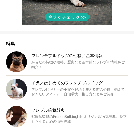
特集
フレンチブルドッグの性格／基本情報
からだの特徴や性格、歴史など基本的なフレブル情報をご
紹介！
子犬／はじめてのフレンチブルドッグ
フレブルビギナーの不安を解消！迎える前の心得、揃えて
おきたいアイテム、自宅環境、接し方などをご紹介
フレブル病気辞典
獣医師監修のFrenchBulldogLifeオリジナル病気辞典。愛ブ
ヒを守るための情報満載