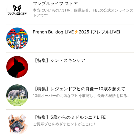
フレブルライフ ストア
本当にいいものだけを、厳選紹介。FBLの公式オンラインス
トアです
French Bulldog LIVE
2025 (フレブルLIVE)
【特集】シン・スキンケア
【特集】レジェンドブヒの肖像ー10歳を超えて
10歳オーバーの元気なブヒを取材し、長寿の秘訣を探る。
【特集】5歳からのミドルシニアLIFE
ご長寿ブヒをめざすヒントがここに！