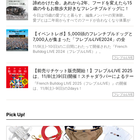
くれる？」
諦めかけた命。あれから2年、フードを変えたら15
た。
さらには、霊感がない人でも愛犬が成仏したことを知る方
歳の今もお散歩大好きなフレンチブルドッグに！
僧侶としての名は「靖賢（せいけん）」。
法まで。
当時54歳という年齢にして、なぜ動物専門僧侶という道を
今日は15歳の愛ブヒと暮らす、編集メンバーの実体験。
選んだのか。
愛ブヒは二年前からすべてのフードが合わなくなり体重が
お笑い芸人だからこそ暗くなりすぎない、むしろ心がスッ
また、愛犬の旅立ちとどのように向き合うべきなのか。
激減。検査をしても異常はなく「年齢のせいですね…」と言
と軽くなる。
「動物専門僧侶」という立場で、お話しをうかがいまし
われてしまいました。
永久保存版のスペシャル対談です！
【イベントレポ】5,000頭のフレンチブルドッグと
た。
もう諦めるしかないのかな…そんなとき、我が家に届いたの
7,000人が集まった「フレブルLIVE2024」の全
が「THE fu-do(ザ・フード)」の試食品でした。
貌！
そして「THE fu-do(ザ・フード)」を食べつづけて二年、愛
11/9(土)-10(日)の二日間にわたって開催された『French
ブヒは15歳になり、今も元気にお散歩をしています。
Bulldog LIVE 2024（フレブルLIVE）』。
今回は、二年前の絶望から今までを包み隠さず、時系列で
今年はのべ5,000頭のフレンチブルドッグと7,000人のフレ
フレブルLIVE
お話しさせていただきます。
ブルオーナーが集まりました！
【前売りチケット販売開始！】フレブルLIVE 2025
day1の司会はフレブルラバーのロッチさん。day2の音楽フ
は、11/8(土)9(日)開催！スチャダラパーによるテー
ェスには世代ど真ん中のPUFFYが出演するなど、例年以上
に豪華なラインナップ。
マソング制作も決定
『French Bulldog LIVE 2025（フレブルLIVE）』の開催
北は北海道、南は鹿児島県から。全国のフレンチブルドッ
は、11/8(土)-9(日)の2days！
グが一堂に会した「フレブルLIVE2024」の模様を、詳しく
お得な前売りチケット、いよいよ販売スタートです！
フレブルLIVE
お届けです！
さらに今年はビッグニュースが。
なんと、ヒップホップグループ「スチャダラパー」がフレ
最後には2025年の情報もありますので、要チェックでござ
ブルLIVEのテーマソングを制作してくれることになりまし
います！
た！
Pick Up!
テーマソングの情報やお得な前売りチケットの販売情報な
ど、内容盛りだくさんでお送りしていますので、最後まで
お見逃しなく！