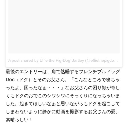
A post shared by Effie the Pig-Dog Bartley (@effiethepigdog)
on
M
最後のエントリーは、肩で熟睡するフレンチブルドッグ
Doc（ドク）とそのお父さん。「こんなところで寝ちゃ
ったよ、困ったなぁ・・・」なお父さんの困り顔が奇し
くもドクのおでこのシワシワにそっくりになっちゃいま
した。起きてほしいなぁと思いながらもドクを起こして
しまわないように静かに動画を撮影するお父さんの愛、
素晴らしい！