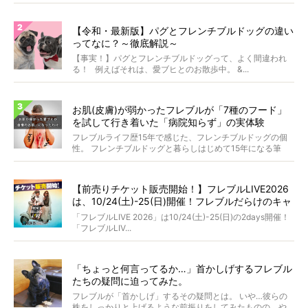
【令和・最新版】パグとフレンチブルドッグの違い
ってなに？～徹底解説～
【事実！】パグとフレンチブルドッグって、よく間違われ
る！ 例えばそれは、愛ブヒとのお散歩中。 &...
お肌(皮膚)が弱かったフレブルが「7種のフード」
を試して行き着いた「病院知らず」の実体験
フレブルライフ歴15年で感じた、フレンチブルドッグの個
性。 フレンチブルドッグと暮らしはじめて15年になる筆
者...
【前売りチケット販売開始！】フレブルLIVE2026
は、10/24(土)-25(日)開催！フレブルだらけのキャ
ンプ・前夜祭・バスプランも新登場!?
「フレブルLIVE 2026」は10/24(土)-25(日)の2days開催！
「フレブルLIV...
「ちょっと何言ってるか…」首かしげするフレブル
たちの疑問に迫ってみた。
フレブルが「首かしげ」するその疑問とは。 いや…彼らの
株をしっかりと上げるような前振りをしてみたものの、や