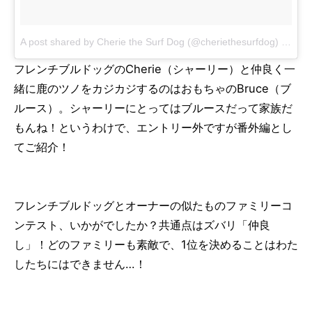
A post shared by Cherie the Surf Dog (@cheriethesurfdog)
on
Mar
フレンチブルドッグのCherie（シャーリー）と仲良く一
緒に鹿のツノをカジカジするのはおもちゃのBruce（ブ
ルース）。シャーリーにとってはブルースだって家族だ
もんね！というわけで、エントリー外ですが番外編とし
てご紹介！
フレンチブルドッグとオーナーの似たものファミリーコ
ンテスト、いかがでしたか？共通点はズバリ「仲良
し」！どのファミリーも素敵で、1位を決めることはわた
したちにはできません…！