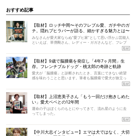
おすすめ記事
【取材】ロッチ中岡〜そのフレブル愛、ガチ中のガ
チ。隠れブヒラバーが語る、細かすぎる魅力とは〜
【前編】
みなさんが愛犬家ならぬ“愛ブヒ家”として思い浮かぶ芸能人
といえば、草彅剛さん、レディー・ガガさんなど、フレブ
ルを飼っている方が多いと思います。が、ロッチ中岡さん
取材
も、じつは大のフレブルラバーだというのをご存知です
か？ フレブルを飼っていないのにもかかわらず、中岡さ
【取材】9歳で脳腫瘍を発症し「4年7ヶ月間」生
んのインスタグラムを覗くと、たくさんのフレブルアカウ
存。フレンチブルドッグ・桃太郎の奇跡と軌跡
ントがフォローされていて、わが『FRENCH BULLDOG
LIFE』モデルのnicoやトーラスも、その中の一頭。
愛犬が「脳腫瘍」と診断されたとき、言葉にできない絶望
そんな中岡さんに、フレブルの魅力を語っていただきまし
感を味わうことと思います。筆者も脳腫瘍で愛犬が旅立っ
た。そのブヒ愛っぷりは、思ってた以上！ ガチ中のガチ
たひとり。だからこそ、どれほど厄介で困難な病気かを理
取材
でした!?
解をしているつもりです。「発症から1年生存すれば素晴ら
しい」とされるこの病気。
【取材】上沼恵美子さん「もう一回だけ抱きしめた
ところが、フレンチブルドッグの桃太郎は9歳で脳腫瘍を発
い」愛犬ベベとの12年間
症し、なんと4年7ヶ月間も生き抜いたのです。旅立ったと
きの年齢は13歳と11ヶ月、レジェンド級のレジェンドでし
運命の子はぼくらのもとにやってきて、流れ星のように去
た。さらには、治療後3年間は一度も発作が起きなかったと
ってしまった。
いいます。
その悲しみを語ることはなかなかむずかしい。
取材
この事実はフレンチブルドッグだけでなく、脳腫瘍と闘う
けれども、ぼくらはそのことについて考えたいし、泣き出
多くの犬たちに勇気と希望を与えるに違いありません。桃
しそうな飼い主さんを目の前にして、ほんのすこしでも寄
太郎のオーナーである佐藤さんご夫婦に、治療の選択やケ
【中川大志インタビュー】エマは犬ではなく、大切
り添いたいと思う。