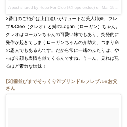
A post shared by Hope For Cleo (@hopeforcleo)
on
Mar 18, 2017 at 6:36pm PDT
2番目のご紹介は上目遣いがキュートな美人姉妹、フレ
ブルCleo（クレオ）と姉のLogan（ローガン）ちゃん。
クレオはローガンちゃんの可愛い妹でもあり、突発的に
発作が起きてしまうローガンちゃんの介助犬、つまり命
の恩人でもあるんです。だから常に一緒のふたりは、や
っぱり顔も表情も似てくるんですね。うーん、見れば見
るほど素敵な姉妹！
[3]歯並びまでそっくり?!ブリンドルフレブル×お父
さん