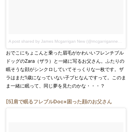
A post shared by James Mcgarrigan New (@mcgarrigannew)
on
M
おでこにちょこんと乗った眉毛がかわいいフレンチブル
ドッグのZara（ザラ）と一緒に写るお父さん。ふたりの
眠そうな顔がシンクロしていてそっくりな一枚です。ザ
ラはまだ1歳になっていない子ブヒなんですって。このま
ま一緒に眠って、同じ夢を見たのかな・・・？
[5]肩で眠るフレブルDoc×困った顔のお父さん