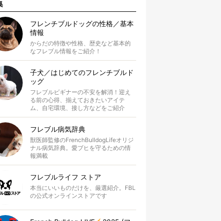
集
フレンチブルドッグの性格／基本
情報
からだの特徴や性格、歴史など基本的
なフレブル情報をご紹介！
子犬／はじめてのフレンチブルド
ッグ
フレブルビギナーの不安を解消！迎え
る前の心得、揃えておきたいアイテ
ム、自宅環境、接し方などをご紹介
フレブル病気辞典
獣医師監修のFrenchBulldogLifeオリジ
ナル病気辞典。愛ブヒを守るための情
報満載
フレブルライフ ストア
本当にいいものだけを、厳選紹介。FBL
の公式オンラインストアです