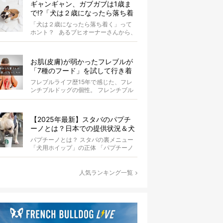
ギャンギャン、ガブガブは1歳ま
で!?「犬は２歳になったら落ち着
く」という都市伝説は本当？
「犬は２歳になったら落ち着く」って
ホント？ あるブヒオーナーさんから、
こんな質問がありました。...
お肌(皮膚)が弱かったフレブルが
「7種のフード」を試して行き着
いた「病院知らず」の実体験
フレブルライフ歴15年で感じた、フレ
ンチブルドッグの個性。 フレンチブル
ドッグと暮らしはじめて15年になる筆
者...
【2025年最新】スタバのパプチ
ーノとは？日本での提供状況＆犬
同伴OK店舗一覧も紹介！
パプチーノとは？ スタバの裏メニュー
「犬用ホイップ」の正体 「パプチーノ
（Puppuccino）」とは、紙コッ...
人気ランキング一覧