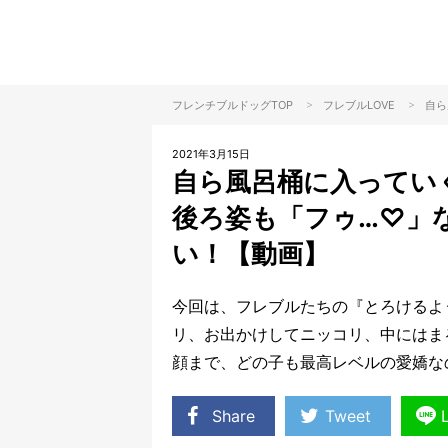
>
>
フレンチブルドッグTOP
フレブル
LOVE
自ら
2021年3月15日
自ら風呂桶に入ってい
後ろ姿も「フゥ…♡」
い！【動画】
今回は、フレブルたちの『とろけるよ
リ、お出かけしてニッコリ、中にはま
顔まで、どの子も最高レベルの愛嬌な
Share
Tweet