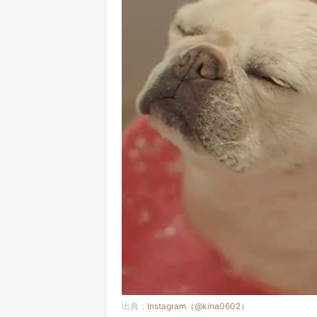
出典：
Instagram（@kina0602）