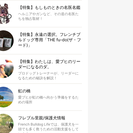
【特集】もしものときの名医名鑑
ヘルニアやガンなど、その道の名医た
ちを独占取材！
【特集】永遠の選択。フレンチブ
ルドッグ専用「THE fu-do(ザ・フ
ード)」
【特集】わたしは、愛ブヒのリー
ダーになるのダ。
プロドッグトレーナーが、リーダーに
なるための秘訣を解説！
虹の橋
愛ブヒが虹の橋へ向かう準備をするた
めの場所
フレブル里親/保護犬情報
French Bulldog Lifeでは、保護犬を一
頭でも多く救うための活動支援をして