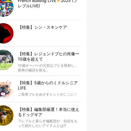
French Bulldog LIVE
2025 (フ
レブルLIVE)
【特集】シン・スキンケア
【特集】レジェンドブヒの肖像ー
10歳を超えて
10歳オーバーの元気なブヒを取材し、
長寿の秘訣を探る。
【特集】5歳からのミドルシニア
LIFE
ご長寿ブヒをめざすヒントがここに！
【特集】編集部厳選！本当に使え
るドッグギア
フレブルと暮らす編集部が、自信をも
って紹介したいアイテムとは!?