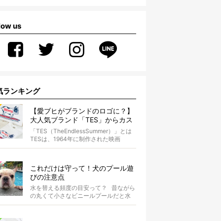
low us
気ランキング
【愛ブヒがブランドのロゴに？】
大人気ブランド「TES」からカス
タムオーダーが誕生！
「TES（TheEndlessSummer）」とは
TESは、1964年に制作された映画
『The...
これだけは守って！犬のプール遊
びの注意点
水を替える頻度の目安って？ 昔ながら
の丸くて小さなビニールプールだと水
替えもさほど手間ではないけ...