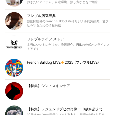
おきたいアイテム、自宅環境、接し方などをご紹介
フレブル病気辞典
獣医師監修のFrenchBulldogLifeオリジナル病気辞典。愛ブ
ヒを守るための情報満載
フレブルライフ ストア
本当にいいものだけを、厳選紹介。FBLの公式オンラインス
トアです
French Bulldog LIVE
2025 (フレブルLIVE)
【特集】シン・スキンケア
【特集】レジェンドブヒの肖像ー10歳を超えて
10歳オーバーの元気なブヒを取材し、長寿の秘訣を探る。