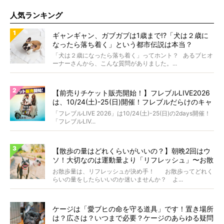
人気ランキング
ギャンギャン、ガブガブは1歳まで!?「犬は２歳に
なったら落ち着く」という都市伝説は本当？
「犬は２歳になったら落ち着く」ってホント？ あるブヒオ
ーナーさんから、こんな質問がありました。...
【前売りチケット販売開始！】フレブルLIVE2026
は、10/24(土)-25(日)開催！フレブルだらけのキャ
ンプ・前夜祭・バスプランも新登場!?
「フレブルLIVE 2026」は10/24(土)-25(日)の2days開催！
「フレブルLIV...
【散歩の量はどれくらいがいいの？】朝晩2回はウ
ソ！大切なのは運動量より「リフレッシュ」〜お散
歩にまつわる疑問FAQつき〜
お散歩量は、リフレッシュが決め手！ お散歩ってどれく
らいの量をしたらいいのか迷いませんか？ よ...
ケージは「愛ブヒの命を守る道具」です！置き場所
は？広さは？いつまで必要？ケージのあらゆる疑問