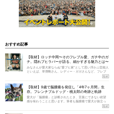
おすすめ記事
【取材】ロッチ中岡〜そのフレブル愛、ガチ中のガ
チ。隠れブヒラバーが語る、細かすぎる魅力とは〜
【前編】
みなさんが愛犬家ならぬ“愛ブヒ家”として思い浮かぶ芸能人
といえば、草彅剛さん、レディー・ガガさんなど、フレブ
ルを飼っている方が多いと思います。が、ロッチ中岡さん
取材
も、じつは大のフレブルラバーだというのをご存知です
か？ フレブルを飼っていないのにもかかわらず、中岡さ
【取材】9歳で脳腫瘍を発症し「4年7ヶ月間」生
んのインスタグラムを覗くと、たくさんのフレブルアカウ
存。フレンチブルドッグ・桃太郎の奇跡と軌跡
ントがフォローされていて、わが『FRENCH BULLDOG
LIFE』モデルのnicoやトーラスも、その中の一頭。
愛犬が「脳腫瘍」と診断されたとき、言葉にできない絶望
そんな中岡さんに、フレブルの魅力を語っていただきまし
感を味わうことと思います。筆者も脳腫瘍で愛犬が旅立っ
た。そのブヒ愛っぷりは、思ってた以上！ ガチ中のガチ
たひとり。だからこそ、どれほど厄介で困難な病気かを理
取材
でした!?
解をしているつもりです。「発症から1年生存すれば素晴ら
しい」とされるこの病気。