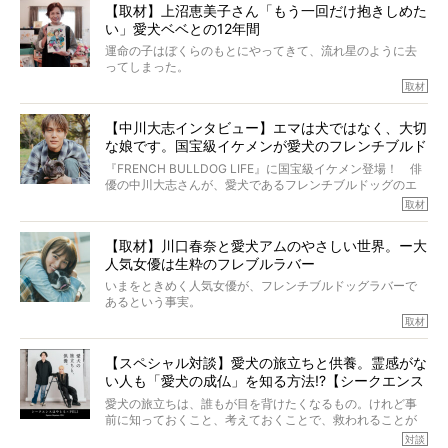
【取材】上沼恵美子さん「もう一回だけ抱きしめた
ところが、フレンチブルドッグの桃太郎は9歳で脳腫瘍を発
い」愛犬ベベとの12年間
症し、なんと4年7ヶ月間も生き抜いたのです。旅立ったと
きの年齢は13歳と11ヶ月、レジェンド級のレジェンドでし
運命の子はぼくらのもとにやってきて、流れ星のように去
た。さらには、治療後3年間は一度も発作が起きなかったと
ってしまった。
いいます。
その悲しみを語ることはなかなかむずかしい。
取材
この事実はフレンチブルドッグだけでなく、脳腫瘍と闘う
けれども、ぼくらはそのことについて考えたいし、泣き出
多くの犬たちに勇気と希望を与えるに違いありません。桃
しそうな飼い主さんを目の前にして、ほんのすこしでも寄
太郎のオーナーである佐藤さんご夫婦に、治療の選択やケ
【中川大志インタビュー】エマは犬ではなく、大切
り添いたいと思う。
アについて詳しくお話しをうかがいました。
な娘です。国宝級イケメンが愛犬のフレンチブルド
その悲しみをいますぐ解消することはできないが、話をき
いて、泣いたり笑ったりするのもいいだろう。
ッグと一緒に登場
『FRENCH BULLDOG LIFE』に国宝級イケメン登場！ 俳
こんな子だった、こんなにいい子だった、ほんとうに愛し
優の中川大志さんが、愛犬であるフレンチブルドッグのエ
ていたと。
マちゃん（2歳の女の子）にメロメロとの情報を聞きつけ、
取材
ぼくらは上沼恵美子さんのご自宅へ伺って、お話をきこう
中川さんを直撃。そのフレブル愛をたっぷり語っていただ
と思った。
きました。他のフレブルオーナーさん同様、濃すぎる親バ
【取材】川口春奈と愛犬アムのやさしい世界。ー大
カエピソードが次から次へと飛び出しました。
人気女優は生粋のフレブルラバー
いまをときめく人気女優が、フレンチブルドッグラバーで
あるという事実。
そうです、その人は川口春奈さん。
取材
アムちゃんというパイドの女の子と暮らしています。
話を聞けば聞くほど、そして春奈さんとアムちゃんのやり
【スペシャル対談】愛犬の旅立ちと供養。霊感がな
とりを目の当たりにするほどに、そのフレンチブルドッグ
い人も「愛犬の成仏」を知る方法!?【シークエンス
愛がわたしたちのそれとまったく同じであることに、なん
だかうれしくなってしまったのでした。
はやとも×PELI】
愛犬の旅立ちは、誰もが目を背けたくなるもの。けれど事
春奈さんとアムちゃんのすてきな暮らしを、BUHI編集長の
前に知っておくこと、考えておくことで、救われることが
小西がいつくしみながら、切り取らせていただきます。
たくさんあります。
対談