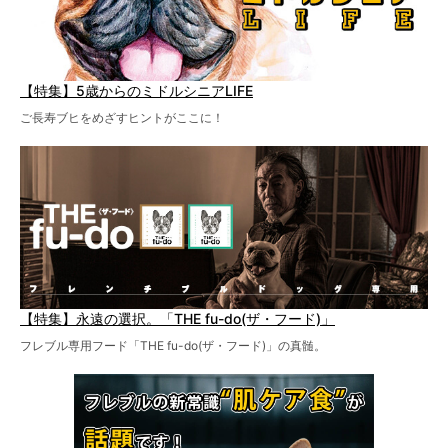
【特集】5歳からのミドルシニアLIFE
ご長寿ブヒをめざすヒントがここに！
【特集】永遠の選択。「THE fu-do(ザ・フード)」
フレブル専用フード「THE fu-do(ザ・フード)」の真髄。