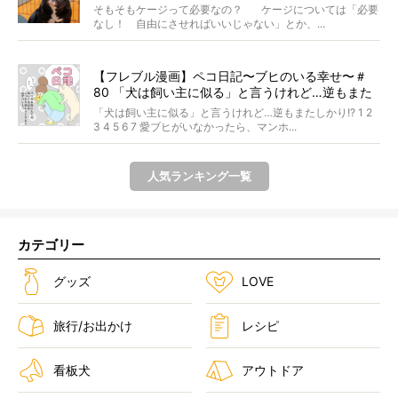
に答えます
そもそもケージって必要なの？ ケージについては「必要
なし！ 自由にさせればいいじゃない」とか、...
【フレブル漫画】ペコ日記〜ブヒのいる幸せ〜＃
80 「犬は飼い主に似る」と言うけれど…逆もまた
しかり!? 作・Cランチ
「犬は飼い主に似る」と言うけれど…逆もまたしかり!? 1 2
3 4 5 6 7 愛ブヒがいなかったら、マンホ...
人気ランキング一覧
カテゴリー
グッズ
LOVE
旅行/お出かけ
レシピ
看板犬
アウトドア