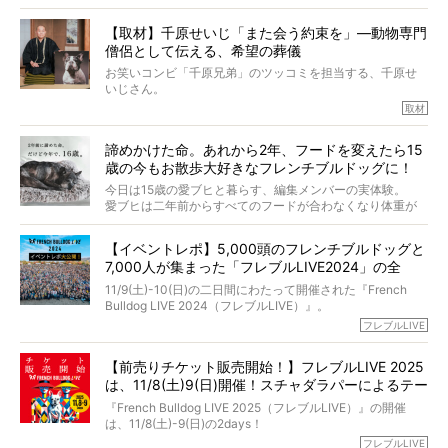
今回は、お盆スペシャル企画。世間が認めるほどの霊視能
【取材】千原せいじ「また会う約束を」―動物専門
力をもつお笑い芸人「シークエンスはやとも」さんに、愛
僧侶として伝える、希望の葬儀
犬の旅立ちや供養についてインタビュー。
インタビュアー兼対談相手は、大の犬好きで心霊分野の知
お笑いコンビ「千原兄弟」のツッコミを担当する、千原せ
識にも長けているPELIさん。
いじさん。
取材
「愛犬が旅立ったあと、ベッドやおもちゃはどうすればい
今年で結成35周年を迎え、芸人としての活躍も目覚ましい
い？」「お骨はどうするべき？」「お花やお線香は喜んで
中、2024年5月に動物専門僧侶になり世間を驚かせまし
くれる？」
諦めかけた命。あれから2年、フードを変えたら15
た。
さらには、霊感がない人でも愛犬が成仏したことを知る方
歳の今もお散歩大好きなフレンチブルドッグに！
僧侶としての名は「靖賢（せいけん）」。
法まで。
当時54歳という年齢にして、なぜ動物専門僧侶という道を
今日は15歳の愛ブヒと暮らす、編集メンバーの実体験。
選んだのか。
愛ブヒは二年前からすべてのフードが合わなくなり体重が
お笑い芸人だからこそ暗くなりすぎない、むしろ心がスッ
また、愛犬の旅立ちとどのように向き合うべきなのか。
激減。検査をしても異常はなく「年齢のせいですね…」と言
と軽くなる。
「動物専門僧侶」という立場で、お話しをうかがいまし
われてしまいました。
永久保存版のスペシャル対談です！
【イベントレポ】5,000頭のフレンチブルドッグと
た。
もう諦めるしかないのかな…そんなとき、我が家に届いたの
7,000人が集まった「フレブルLIVE2024」の全
が「THE fu-do(ザ・フード)」の試食品でした。
貌！
そして「THE fu-do(ザ・フード)」を食べつづけて二年、愛
11/9(土)-10(日)の二日間にわたって開催された『French
ブヒは15歳になり、今も元気にお散歩をしています。
Bulldog LIVE 2024（フレブルLIVE）』。
今回は、二年前の絶望から今までを包み隠さず、時系列で
今年はのべ5,000頭のフレンチブルドッグと7,000人のフレ
フレブルLIVE
お話しさせていただきます。
ブルオーナーが集まりました！
【前売りチケット販売開始！】フレブルLIVE 2025
day1の司会はフレブルラバーのロッチさん。day2の音楽フ
は、11/8(土)9(日)開催！スチャダラパーによるテー
ェスには世代ど真ん中のPUFFYが出演するなど、例年以上
に豪華なラインナップ。
マソング制作も決定
『French Bulldog LIVE 2025（フレブルLIVE）』の開催
北は北海道、南は鹿児島県から。全国のフレンチブルドッ
は、11/8(土)-9(日)の2days！
グが一堂に会した「フレブルLIVE2024」の模様を、詳しく
お得な前売りチケット、いよいよ販売スタートです！
フレブルLIVE