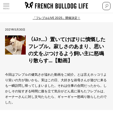
「フレブルLIVE 2025」開催決定！
2021年5月30日
（ﾑｽｯ…）置いてけぼりに憤慨した
フレブル。寂しさのあまり、思い
の丈をぶつけるよう飼い主に怒鳴
り散らす…【動画】
今回はフレブルの健気さが溢れた動画をご紹介。とは言えホッコリよ
り笑いの方が強いかも。実はこの日、大好きな叔母さんが遊びに来る
も一瞬訪問し帰ってしまいました。それは仕事の合間だったから。し
かしその短すぎる時間に腹を立て気分がどん底に落ちたフレブルは、
オーナーさんに対し文句たらたら、ギャーギャー怒鳴り散らしたので
した。