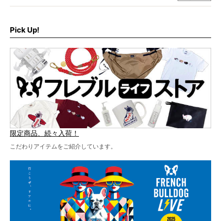
お届けです！
さらに今年はビッグニュースが。
なんと、ヒップホップグループ「スチャダラパー」がフレ
最後には2025年の情報もありますので、要チェックでござ
ブルLIVEのテーマソングを制作してくれることになりまし
います！
た！
Pick Up!
テーマソングの情報やお得な前売りチケットの販売情報な
ど、内容盛りだくさんでお送りしていますので、最後まで
お見逃しなく！
限定商品、続々入荷！
こだわりアイテムをご紹介しています。