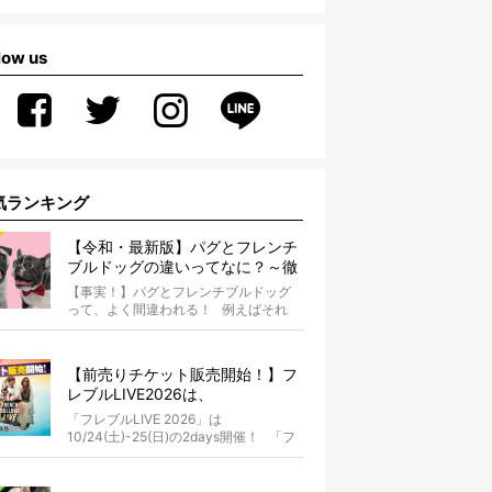
low us
気ランキング
【令和・最新版】パグとフレンチ
ブルドッグの違いってなに？～徹
底解説～
【事実！】パグとフレンチブルドッグ
って、よく間違われる！ 例えばそれ
は、愛ブヒとのお散歩中。 &...
【前売りチケット販売開始！】フ
レブルLIVE2026は、
10/24(土)-25(日)開催！フレブル
「フレブルLIVE 2026」は
だらけのキャンプ・前夜祭・バス
10/24(土)-25(日)の2days開催！ 「フ
プランも新登場!?
レブルLIV...