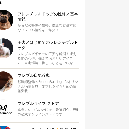
集
フレンチブルドッグの性格／基本
情報
からだの特徴や性格、歴史など基本的
なフレブル情報をご紹介！
子犬／はじめてのフレンチブルド
ッグ
フレブルビギナーの不安を解消！迎え
る前の心得、揃えておきたいアイテ
ム、自宅環境、接し方などをご紹介
フレブル病気辞典
獣医師監修のFrenchBulldogLifeオリジ
ナル病気辞典。愛ブヒを守るための情
報満載
フレブルライフ ストア
本当にいいものだけを、厳選紹介。FBL
の公式オンラインストアです