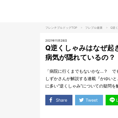
>
>
フレンチブルドッグTOP
フレブル
健康
Q逆
2021年11月28日
Q逆くしゃみはなぜ起
病気が隠れているの？
「病院に行くまでもないかな…？ で
しずかさんが解説する連載『かゆいと
に多い“逆くしゃみ”についての疑問を
Share
Tweet