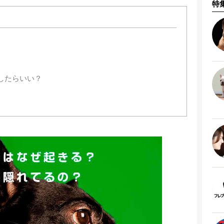
特
したらいい？