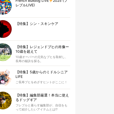
French Bulldog LIVE
2025 (フ
レブルLIVE)
【特集】シン・スキンケア
【特集】レジェンドブヒの肖像ー
10歳を超えて
10歳オーバーの元気なブヒを取材し、
長寿の秘訣を探る。
【特集】5歳からのミドルシニア
LIFE
ご長寿ブヒをめざすヒントがここに！
【特集】編集部厳選！本当に使え
るドッグギア
フレブルと暮らす編集部が、自信をも
って紹介したいアイテムとは!?