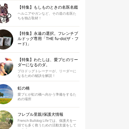
【特集】もしものときの名医名鑑
ヘルニアやガンなど、その道の名医た
ちを独占取材！
【特集】永遠の選択。フレンチブ
ルドッグ専用「THE fu-do(ザ・フ
ード)」
【特集】わたしは、愛ブヒのリー
ダーになるのダ。
プロドッグトレーナーが、リーダーに
なるための秘訣を解説！
虹の橋
愛ブヒが虹の橋へ向かう準備をするた
めの場所
フレブル里親/保護犬情報
French Bulldog Lifeでは、保護犬を一
頭でも多く救うための活動支援をして