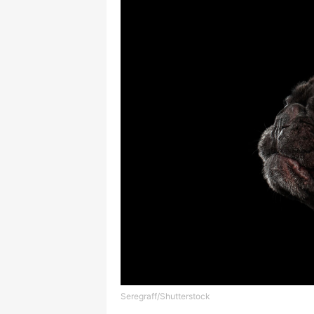
Seregraff/Shutterstock