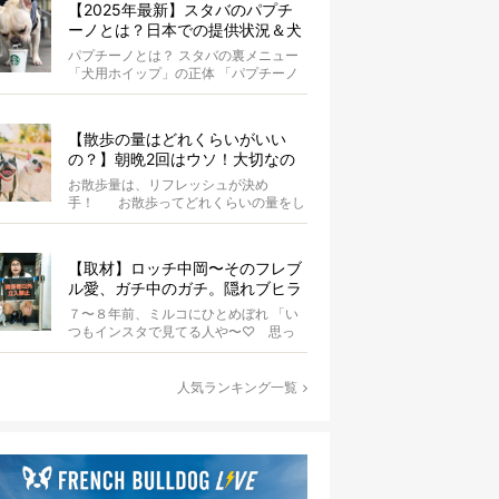
【2025年最新】スタバのパプチ
ーノとは？日本での提供状況＆犬
同伴OK店舗一覧も紹介！
パプチーノとは？ スタバの裏メニュー
「犬用ホイップ」の正体 「パプチーノ
（Puppuccino）」とは、紙コッ...
【散歩の量はどれくらいがいい
の？】朝晩2回はウソ！大切なの
は運動量より「リフレッシュ」〜
お散歩量は、リフレッシュが決め
お散歩にまつわる疑問FAQつき〜
手！ お散歩ってどれくらいの量をし
たらいいのか迷いませんか？ よ...
【取材】ロッチ中岡〜そのフレブ
ル愛、ガチ中のガチ。隠れブヒラ
バーが語る、細かすぎる魅力と
７〜８年前、ミルコにひとめぼれ 「い
は〜【前編】
つもインスタで見てる人や〜♡ 思っ
てたより小さいなー」nicoを見た瞬
間、...
人気ランキング一覧