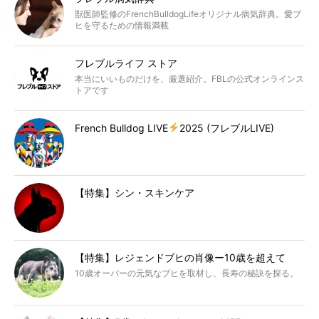
獣医師監修のFrenchBulldogLifeオリジナル病気辞典。愛ブ
ヒを守るための情報満載
フレブルライフ ストア
本当にいいものだけを、厳選紹介。FBLの公式オンラインス
トアです
French Bulldog LIVE
2025 (フレブルLIVE)
【特集】シン・スキンケア
【特集】レジェンドブヒの肖像ー10歳を超えて
10歳オーバーの元気なブヒを取材し、長寿の秘訣を探る。