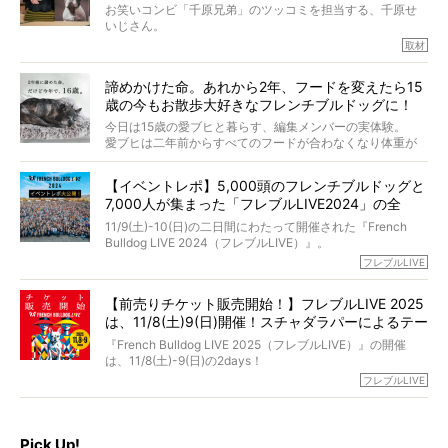
インタビュアー兼対談相手は、大の犬好きで心霊分野の知
お笑いコンビ「千原兄弟」のツッコミを担当する、千原せ
識にも長けているPELIさん。
いじさん。
取材
「愛犬が旅立ったあと、ベッドやおもちゃはどうすればい
今年で結成35周年を迎え、芸人としての活躍も目覚ましい
い？」「お骨はどうするべき？」「お花やお線香は喜んで
中、2024年5月に動物専門僧侶になり世間を驚かせまし
くれる？」
諦めかけた命。あれから2年、フードを変えたら15
た。
さらには、霊感がない人でも愛犬が成仏したことを知る方
歳の今もお散歩大好きなフレンチブルドッグに！
僧侶としての名は「靖賢（せいけん）」。
法まで。
当時54歳という年齢にして、なぜ動物専門僧侶という道を
今日は15歳の愛ブヒと暮らす、編集メンバーの実体験。
選んだのか。
愛ブヒは二年前からすべてのフードが合わなくなり体重が
お笑い芸人だからこそ暗くなりすぎない、むしろ心がスッ
また、愛犬の旅立ちとどのように向き合うべきなのか。
激減。検査をしても異常はなく「年齢のせいですね…」と言
と軽くなる。
「動物専門僧侶」という立場で、お話しをうかがいまし
われてしまいました。
永久保存版のスペシャル対談です！
【イベントレポ】5,000頭のフレンチブルドッグと
た。
もう諦めるしかないのかな…そんなとき、我が家に届いたの
7,000人が集まった「フレブルLIVE2024」の全
が「THE fu-do(ザ・フード)」の試食品でした。
貌！
そして「THE fu-do(ザ・フード)」を食べつづけて二年、愛
11/9(土)-10(日)の二日間にわたって開催された『French
ブヒは15歳になり、今も元気にお散歩をしています。
Bulldog LIVE 2024（フレブルLIVE）』。
今回は、二年前の絶望から今までを包み隠さず、時系列で
今年はのべ5,000頭のフレンチブルドッグと7,000人のフレ
フレブルLIVE
お話しさせていただきます。
ブルオーナーが集まりました！
【前売りチケット販売開始！】フレブルLIVE 2025
day1の司会はフレブルラバーのロッチさん。day2の音楽フ
は、11/8(土)9(日)開催！スチャダラパーによるテー
ェスには世代ど真ん中のPUFFYが出演するなど、例年以上
に豪華なラインナップ。
マソング制作も決定
『French Bulldog LIVE 2025（フレブルLIVE）』の開催
北は北海道、南は鹿児島県から。全国のフレンチブルドッ
は、11/8(土)-9(日)の2days！
グが一堂に会した「フレブルLIVE2024」の模様を、詳しく
お得な前売りチケット、いよいよ販売スタートです！
フレブルLIVE
お届けです！
さらに今年はビッグニュースが。
なんと、ヒップホップグループ「スチャダラパー」がフレ
最後には2025年の情報もありますので、要チェックでござ
ブルLIVEのテーマソングを制作してくれることになりまし
います！
た！
Pick Up!