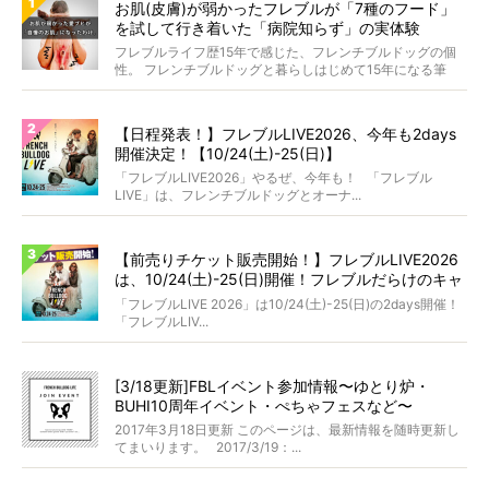
お肌(皮膚)が弱かったフレブルが「7種のフード」
を試して行き着いた「病院知らず」の実体験
フレブルライフ歴15年で感じた、フレンチブルドッグの個
性。 フレンチブルドッグと暮らしはじめて15年になる筆
者...
【日程発表！】フレブルLIVE2026、今年も2days
開催決定！【10/24(土)-25(日)】
「フレブルLIVE2026」やるぜ、今年も！ 「フレブル
LIVE」は、フレンチブルドッグとオーナ...
【前売りチケット販売開始！】フレブルLIVE2026
は、10/24(土)-25(日)開催！フレブルだらけのキャ
ンプ・前夜祭・バスプランも新登場!?
「フレブルLIVE 2026」は10/24(土)-25(日)の2days開催！
「フレブルLIV...
[3/18更新]FBLイベント参加情報〜ゆとり炉・
BUHI10周年イベント・ぺちゃフェスなど〜
2017年3月18日更新 このページは、最新情報を随時更新し
てまいります。 2017/3/19：...