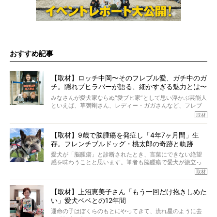
おすすめ記事
【取材】ロッチ中岡〜そのフレブル愛、ガチ中のガ
チ。隠れブヒラバーが語る、細かすぎる魅力とは〜
【前編】
みなさんが愛犬家ならぬ“愛ブヒ家”として思い浮かぶ芸能人
といえば、草彅剛さん、レディー・ガガさんなど、フレブ
ルを飼っている方が多いと思います。が、ロッチ中岡さん
取材
も、じつは大のフレブルラバーだというのをご存知です
か？ フレブルを飼っていないのにもかかわらず、中岡さ
【取材】9歳で脳腫瘍を発症し「4年7ヶ月間」生
んのインスタグラムを覗くと、たくさんのフレブルアカウ
存。フレンチブルドッグ・桃太郎の奇跡と軌跡
ントがフォローされていて、わが『FRENCH BULLDOG
LIFE』モデルのnicoやトーラスも、その中の一頭。
愛犬が「脳腫瘍」と診断されたとき、言葉にできない絶望
そんな中岡さんに、フレブルの魅力を語っていただきまし
感を味わうことと思います。筆者も脳腫瘍で愛犬が旅立っ
た。そのブヒ愛っぷりは、思ってた以上！ ガチ中のガチ
たひとり。だからこそ、どれほど厄介で困難な病気かを理
取材
でした!?
解をしているつもりです。「発症から1年生存すれば素晴ら
しい」とされるこの病気。
【取材】上沼恵美子さん「もう一回だけ抱きしめた
ところが、フレンチブルドッグの桃太郎は9歳で脳腫瘍を発
い」愛犬ベベとの12年間
症し、なんと4年7ヶ月間も生き抜いたのです。旅立ったと
きの年齢は13歳と11ヶ月、レジェンド級のレジェンドでし
運命の子はぼくらのもとにやってきて、流れ星のように去
た。さらには、治療後3年間は一度も発作が起きなかったと