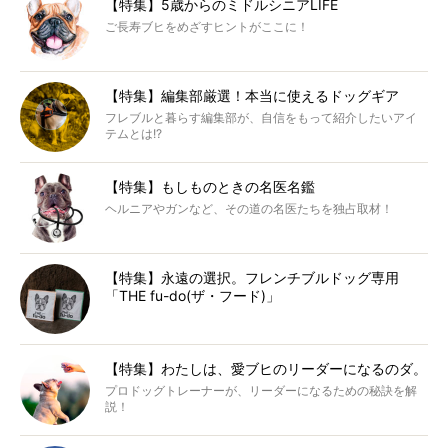
【特集】5歳からのミドルシニアLIFE
ご長寿ブヒをめざすヒントがここに！
【特集】編集部厳選！本当に使えるドッグギア
フレブルと暮らす編集部が、自信をもって紹介したいアイ
テムとは!?
【特集】もしものときの名医名鑑
ヘルニアやガンなど、その道の名医たちを独占取材！
【特集】永遠の選択。フレンチブルドッグ専用
「THE fu-do(ザ・フード)」
【特集】わたしは、愛ブヒのリーダーになるのダ。
プロドッグトレーナーが、リーダーになるための秘訣を解
説！