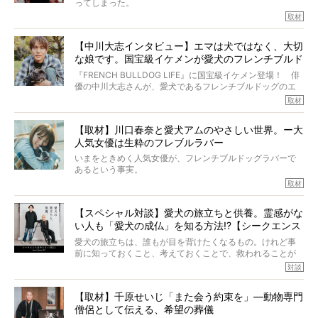
ってしまった。
いいます。
その悲しみを語ることはなかなかむずかしい。
取材
この事実はフレンチブルドッグだけでなく、脳腫瘍と闘う
けれども、ぼくらはそのことについて考えたいし、泣き出
多くの犬たちに勇気と希望を与えるに違いありません。桃
しそうな飼い主さんを目の前にして、ほんのすこしでも寄
太郎のオーナーである佐藤さんご夫婦に、治療の選択やケ
【中川大志インタビュー】エマは犬ではなく、大切
り添いたいと思う。
アについて詳しくお話しをうかがいました。
な娘です。国宝級イケメンが愛犬のフレンチブルド
その悲しみをいますぐ解消することはできないが、話をき
いて、泣いたり笑ったりするのもいいだろう。
ッグと一緒に登場
『FRENCH BULLDOG LIFE』に国宝級イケメン登場！ 俳
こんな子だった、こんなにいい子だった、ほんとうに愛し
優の中川大志さんが、愛犬であるフレンチブルドッグのエ
ていたと。
マちゃん（2歳の女の子）にメロメロとの情報を聞きつけ、
取材
ぼくらは上沼恵美子さんのご自宅へ伺って、お話をきこう
中川さんを直撃。そのフレブル愛をたっぷり語っていただ
と思った。
きました。他のフレブルオーナーさん同様、濃すぎる親バ
【取材】川口春奈と愛犬アムのやさしい世界。ー大
カエピソードが次から次へと飛び出しました。
人気女優は生粋のフレブルラバー
いまをときめく人気女優が、フレンチブルドッグラバーで
あるという事実。
そうです、その人は川口春奈さん。
取材
アムちゃんというパイドの女の子と暮らしています。
話を聞けば聞くほど、そして春奈さんとアムちゃんのやり
【スペシャル対談】愛犬の旅立ちと供養。霊感がな
とりを目の当たりにするほどに、そのフレンチブルドッグ
い人も「愛犬の成仏」を知る方法!?【シークエンス
愛がわたしたちのそれとまったく同じであることに、なん
だかうれしくなってしまったのでした。
はやとも×PELI】
愛犬の旅立ちは、誰もが目を背けたくなるもの。けれど事
春奈さんとアムちゃんのすてきな暮らしを、BUHI編集長の
前に知っておくこと、考えておくことで、救われることが
小西がいつくしみながら、切り取らせていただきます。
たくさんあります。
対談
今回は、お盆スペシャル企画。世間が認めるほどの霊視能
【取材】千原せいじ「また会う約束を」―動物専門
力をもつお笑い芸人「シークエンスはやとも」さんに、愛
僧侶として伝える、希望の葬儀
犬の旅立ちや供養についてインタビュー。