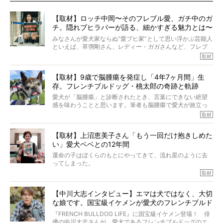
【取材】ロッチ中岡〜そのフレブル愛、ガチ中のガ
チ。隠れブヒラバーが語る、細かすぎる魅力とは〜
【前編】
みなさんが愛犬家ならぬ“愛ブヒ家”として思い浮かぶ芸能人
といえば、草彅剛さん、レディー・ガガさんなど、フレブ
ルを飼っている方が多いと思います。が、ロッチ中岡さん
取材
も、じつは大のフレブルラバーだというのをご存知です
か？ フレブルを飼っていないのにもかかわらず、中岡さ
【取材】9歳で脳腫瘍を発症し「4年7ヶ月間」生
んのインスタグラムを覗くと、たくさんのフレブルアカウ
存。フレンチブルドッグ・桃太郎の奇跡と軌跡
ントがフォローされていて、わが『FRENCH BULLDOG
LIFE』モデルのnicoやトーラスも、その中の一頭。
愛犬が「脳腫瘍」と診断されたとき、言葉にできない絶望
そんな中岡さんに、フレブルの魅力を語っていただきまし
感を味わうことと思います。筆者も脳腫瘍で愛犬が旅立っ
た。そのブヒ愛っぷりは、思ってた以上！ ガチ中のガチ
たひとり。だからこそ、どれほど厄介で困難な病気かを理
取材
でした!?
解をしているつもりです。「発症から1年生存すれば素晴ら
しい」とされるこの病気。
【取材】上沼恵美子さん「もう一回だけ抱きしめた
ところが、フレンチブルドッグの桃太郎は9歳で脳腫瘍を発
い」愛犬ベベとの12年間
症し、なんと4年7ヶ月間も生き抜いたのです。旅立ったと
きの年齢は13歳と11ヶ月、レジェンド級のレジェンドでし
運命の子はぼくらのもとにやってきて、流れ星のように去
た。さらには、治療後3年間は一度も発作が起きなかったと
ってしまった。
いいます。
その悲しみを語ることはなかなかむずかしい。
取材
この事実はフレンチブルドッグだけでなく、脳腫瘍と闘う
けれども、ぼくらはそのことについて考えたいし、泣き出
多くの犬たちに勇気と希望を与えるに違いありません。桃
しそうな飼い主さんを目の前にして、ほんのすこしでも寄
太郎のオーナーである佐藤さんご夫婦に、治療の選択やケ
【中川大志インタビュー】エマは犬ではなく、大切
り添いたいと思う。
アについて詳しくお話しをうかがいました。
な娘です。国宝級イケメンが愛犬のフレンチブルド
その悲しみをいますぐ解消することはできないが、話をき
いて、泣いたり笑ったりするのもいいだろう。
ッグと一緒に登場
『FRENCH BULLDOG LIFE』に国宝級イケメン登場！ 俳
こんな子だった、こんなにいい子だった、ほんとうに愛し
優の中川大志さんが、愛犬であるフレンチブルドッグのエ