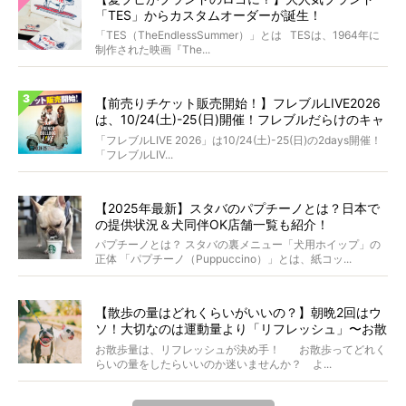
「TES」からカスタムオーダーが誕生！
「TES（TheEndlessSummer）」とは TESは、1964年に
制作された映画『The...
【前売りチケット販売開始！】フレブルLIVE2026
は、10/24(土)-25(日)開催！フレブルだらけのキャ
ンプ・前夜祭・バスプランも新登場!?
「フレブルLIVE 2026」は10/24(土)-25(日)の2days開催！
「フレブルLIV...
【2025年最新】スタバのパプチーノとは？日本で
の提供状況＆犬同伴OK店舗一覧も紹介！
パプチーノとは？ スタバの裏メニュー「犬用ホイップ」の
正体 「パプチーノ（Puppuccino）」とは、紙コッ...
【散歩の量はどれくらいがいいの？】朝晩2回はウ
ソ！大切なのは運動量より「リフレッシュ」〜お散
歩にまつわる疑問FAQつき〜
お散歩量は、リフレッシュが決め手！ お散歩ってどれく
らいの量をしたらいいのか迷いませんか？ よ...