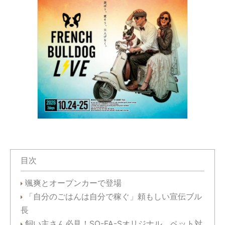
目次
颯爽とオープンカーで登場
「自分のごはんは自分で稼ぐ」頼もしい宣伝ブル
長
飼い主さん必見！SO-FA-Sオリジナル、ペット対