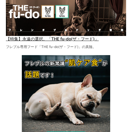
【特集】永遠の選択。「THE fu-do(ザ・フード)」
フレブル専用フード「THE fu-do(ザ・フード)」の真髄。