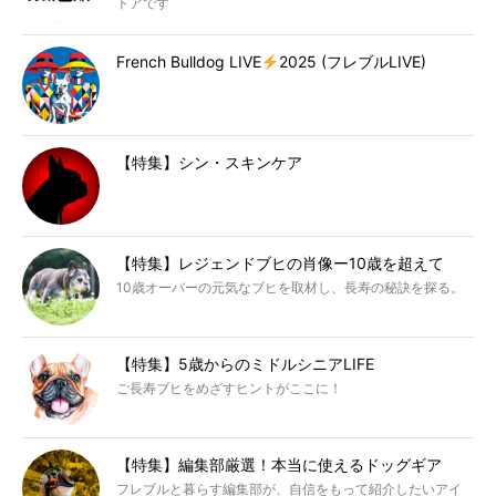
トアです
French Bulldog LIVE
2025 (フレブルLIVE)
【特集】シン・スキンケア
【特集】レジェンドブヒの肖像ー10歳を超えて
10歳オーバーの元気なブヒを取材し、長寿の秘訣を探る。
【特集】5歳からのミドルシニアLIFE
ご長寿ブヒをめざすヒントがここに！
【特集】編集部厳選！本当に使えるドッグギア
フレブルと暮らす編集部が、自信をもって紹介したいアイ