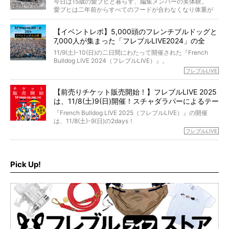
今日は15歳の愛ブヒと暮らす、編集メンバーの実体験。
選んだのか。
愛ブヒは二年前からすべてのフードが合わなくなり体重が
お笑い芸人だからこそ暗くなりすぎない、むしろ心がスッ
また、愛犬の旅立ちとどのように向き合うべきなのか。
激減。検査をしても異常はなく「年齢のせいですね…」と言
と軽くなる。
「動物専門僧侶」という立場で、お話しをうかがいまし
われてしまいました。
永久保存版のスペシャル対談です！
【イベントレポ】5,000頭のフレンチブルドッグと
た。
もう諦めるしかないのかな…そんなとき、我が家に届いたの
7,000人が集まった「フレブルLIVE2024」の全
が「THE fu-do(ザ・フード)」の試食品でした。
貌！
そして「THE fu-do(ザ・フード)」を食べつづけて二年、愛
11/9(土)-10(日)の二日間にわたって開催された『French
ブヒは15歳になり、今も元気にお散歩をしています。
Bulldog LIVE 2024（フレブルLIVE）』。
今回は、二年前の絶望から今までを包み隠さず、時系列で
今年はのべ5,000頭のフレンチブルドッグと7,000人のフレ
フレブルLIVE
お話しさせていただきます。
ブルオーナーが集まりました！
【前売りチケット販売開始！】フレブルLIVE 2025
day1の司会はフレブルラバーのロッチさん。day2の音楽フ
は、11/8(土)9(日)開催！スチャダラパーによるテー
ェスには世代ど真ん中のPUFFYが出演するなど、例年以上
に豪華なラインナップ。
マソング制作も決定
『French Bulldog LIVE 2025（フレブルLIVE）』の開催
北は北海道、南は鹿児島県から。全国のフレンチブルドッ
は、11/8(土)-9(日)の2days！
グが一堂に会した「フレブルLIVE2024」の模様を、詳しく
お得な前売りチケット、いよいよ販売スタートです！
フレブルLIVE
お届けです！
さらに今年はビッグニュースが。
なんと、ヒップホップグループ「スチャダラパー」がフレ
最後には2025年の情報もありますので、要チェックでござ
ブルLIVEのテーマソングを制作してくれることになりまし
います！
た！
Pick Up!
テーマソングの情報やお得な前売りチケットの販売情報な
ど、内容盛りだくさんでお送りしていますので、最後まで
お見逃しなく！