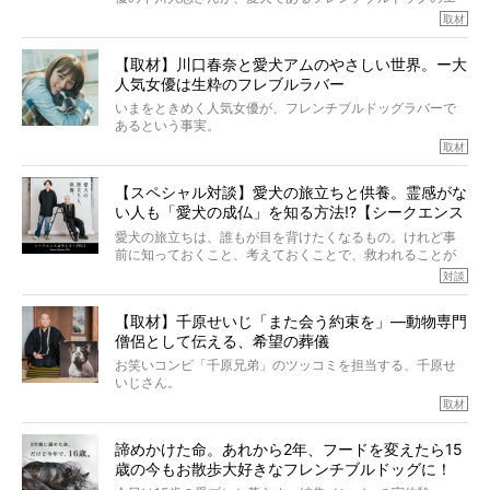
ていたと。
マちゃん（2歳の女の子）にメロメロとの情報を聞きつけ、
取材
ぼくらは上沼恵美子さんのご自宅へ伺って、お話をきこう
中川さんを直撃。そのフレブル愛をたっぷり語っていただ
と思った。
きました。他のフレブルオーナーさん同様、濃すぎる親バ
【取材】川口春奈と愛犬アムのやさしい世界。ー大
カエピソードが次から次へと飛び出しました。
人気女優は生粋のフレブルラバー
いまをときめく人気女優が、フレンチブルドッグラバーで
あるという事実。
そうです、その人は川口春奈さん。
取材
アムちゃんというパイドの女の子と暮らしています。
話を聞けば聞くほど、そして春奈さんとアムちゃんのやり
【スペシャル対談】愛犬の旅立ちと供養。霊感がな
とりを目の当たりにするほどに、そのフレンチブルドッグ
い人も「愛犬の成仏」を知る方法!?【シークエンス
愛がわたしたちのそれとまったく同じであることに、なん
だかうれしくなってしまったのでした。
はやとも×PELI】
愛犬の旅立ちは、誰もが目を背けたくなるもの。けれど事
春奈さんとアムちゃんのすてきな暮らしを、BUHI編集長の
前に知っておくこと、考えておくことで、救われることが
小西がいつくしみながら、切り取らせていただきます。
たくさんあります。
対談
今回は、お盆スペシャル企画。世間が認めるほどの霊視能
【取材】千原せいじ「また会う約束を」―動物専門
力をもつお笑い芸人「シークエンスはやとも」さんに、愛
僧侶として伝える、希望の葬儀
犬の旅立ちや供養についてインタビュー。
インタビュアー兼対談相手は、大の犬好きで心霊分野の知
お笑いコンビ「千原兄弟」のツッコミを担当する、千原せ
識にも長けているPELIさん。
いじさん。
取材
「愛犬が旅立ったあと、ベッドやおもちゃはどうすればい
今年で結成35周年を迎え、芸人としての活躍も目覚ましい
い？」「お骨はどうするべき？」「お花やお線香は喜んで
中、2024年5月に動物専門僧侶になり世間を驚かせまし
くれる？」
諦めかけた命。あれから2年、フードを変えたら15
た。
さらには、霊感がない人でも愛犬が成仏したことを知る方
歳の今もお散歩大好きなフレンチブルドッグに！
僧侶としての名は「靖賢（せいけん）」。
法まで。
当時54歳という年齢にして、なぜ動物専門僧侶という道を