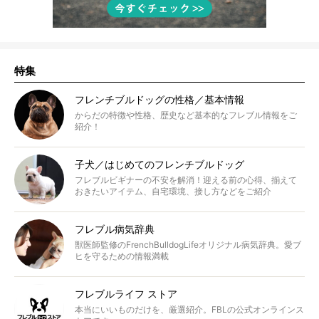
特集
フレンチブルドッグの性格／基本情報
からだの特徴や性格、歴史など基本的なフレブル情報をご
紹介！
子犬／はじめてのフレンチブルドッグ
フレブルビギナーの不安を解消！迎える前の心得、揃えて
おきたいアイテム、自宅環境、接し方などをご紹介
フレブル病気辞典
獣医師監修のFrenchBulldogLifeオリジナル病気辞典。愛ブ
ヒを守るための情報満載
フレブルライフ ストア
本当にいいものだけを、厳選紹介。FBLの公式オンラインス