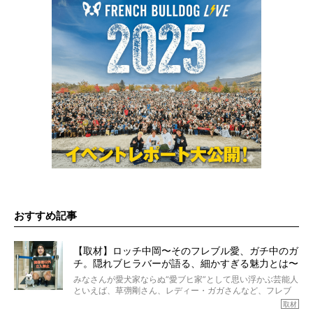
おすすめ記事
【取材】ロッチ中岡〜そのフレブル愛、ガチ中のガ
チ。隠れブヒラバーが語る、細かすぎる魅力とは〜
【前編】
みなさんが愛犬家ならぬ“愛ブヒ家”として思い浮かぶ芸能人
といえば、草彅剛さん、レディー・ガガさんなど、フレブ
ルを飼っている方が多いと思います。が、ロッチ中岡さん
取材
も、じつは大のフレブルラバーだというのをご存知です