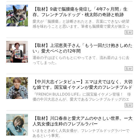
か？ フレブルを飼っていないのにもかかわらず、中岡さ
【取材】9歳で脳腫瘍を発症し「4年7ヶ月間」生
んのインスタグラムを覗くと、たくさんのフレブルアカウ
存。フレンチブルドッグ・桃太郎の奇跡と軌跡
ントがフォローされていて、わが『FRENCH BULLDOG
LIFE』モデルのnicoやトーラスも、その中の一頭。
愛犬が「脳腫瘍」と診断されたとき、言葉にできない絶望
そんな中岡さんに、フレブルの魅力を語っていただきまし
感を味わうことと思います。筆者も脳腫瘍で愛犬が旅立っ
た。そのブヒ愛っぷりは、思ってた以上！ ガチ中のガチ
たひとり。だからこそ、どれほど厄介で困難な病気かを理
取材
でした!?
解をしているつもりです。「発症から1年生存すれば素晴ら
しい」とされるこの病気。
【取材】上沼恵美子さん「もう一回だけ抱きしめた
ところが、フレンチブルドッグの桃太郎は9歳で脳腫瘍を発
い」愛犬ベベとの12年間
症し、なんと4年7ヶ月間も生き抜いたのです。旅立ったと
きの年齢は13歳と11ヶ月、レジェンド級のレジェンドでし
運命の子はぼくらのもとにやってきて、流れ星のように去
た。さらには、治療後3年間は一度も発作が起きなかったと
ってしまった。
いいます。
その悲しみを語ることはなかなかむずかしい。
取材
この事実はフレンチブルドッグだけでなく、脳腫瘍と闘う
けれども、ぼくらはそのことについて考えたいし、泣き出
多くの犬たちに勇気と希望を与えるに違いありません。桃
しそうな飼い主さんを目の前にして、ほんのすこしでも寄
太郎のオーナーである佐藤さんご夫婦に、治療の選択やケ
【中川大志インタビュー】エマは犬ではなく、大切
り添いたいと思う。
アについて詳しくお話しをうかがいました。
な娘です。国宝級イケメンが愛犬のフレンチブルド
その悲しみをいますぐ解消することはできないが、話をき
いて、泣いたり笑ったりするのもいいだろう。
ッグと一緒に登場
『FRENCH BULLDOG LIFE』に国宝級イケメン登場！ 俳
こんな子だった、こんなにいい子だった、ほんとうに愛し
優の中川大志さんが、愛犬であるフレンチブルドッグのエ
ていたと。
マちゃん（2歳の女の子）にメロメロとの情報を聞きつけ、
取材
ぼくらは上沼恵美子さんのご自宅へ伺って、お話をきこう
中川さんを直撃。そのフレブル愛をたっぷり語っていただ
と思った。
きました。他のフレブルオーナーさん同様、濃すぎる親バ
【取材】川口春奈と愛犬アムのやさしい世界。ー大
カエピソードが次から次へと飛び出しました。
人気女優は生粋のフレブルラバー
いまをときめく人気女優が、フレンチブルドッグラバーで
あるという事実。