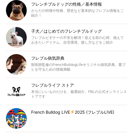
フレンチブルドッグの性格／基本情報
からだの特徴や性格、歴史など基本的なフレブル情報をご
紹介！
子犬／はじめてのフレンチブルドッグ
フレブルビギナーの不安を解消！迎える前の心得、揃えて
おきたいアイテム、自宅環境、接し方などをご紹介
フレブル病気辞典
獣医師監修のFrenchBulldogLifeオリジナル病気辞典。愛ブ
ヒを守るための情報満載
フレブルライフ ストア
本当にいいものだけを、厳選紹介。FBLの公式オンラインス
トアです
French Bulldog LIVE
2025 (フレブルLIVE)