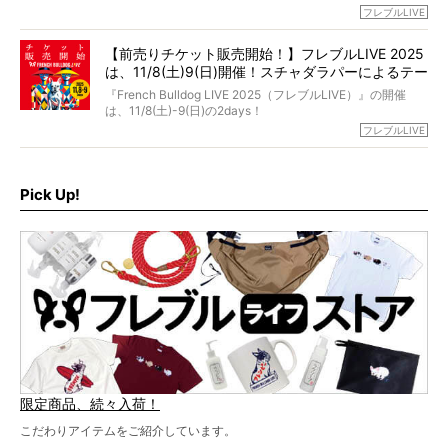
今回は、二年前の絶望から今までを包み隠さず、時系列で
今年はのべ5,000頭のフレンチブルドッグと7,000人のフレ
フレブルLIVE
お話しさせていただきます。
ブルオーナーが集まりました！
【前売りチケット販売開始！】フレブルLIVE 2025
day1の司会はフレブルラバーのロッチさん。day2の音楽フ
は、11/8(土)9(日)開催！スチャダラパーによるテー
ェスには世代ど真ん中のPUFFYが出演するなど、例年以上
に豪華なラインナップ。
マソング制作も決定
『French Bulldog LIVE 2025（フレブルLIVE）』の開催
北は北海道、南は鹿児島県から。全国のフレンチブルドッ
は、11/8(土)-9(日)の2days！
グが一堂に会した「フレブルLIVE2024」の模様を、詳しく
お得な前売りチケット、いよいよ販売スタートです！
フレブルLIVE
お届けです！
さらに今年はビッグニュースが。
なんと、ヒップホップグループ「スチャダラパー」がフレ
最後には2025年の情報もありますので、要チェックでござ
ブルLIVEのテーマソングを制作してくれることになりまし
います！
た！
Pick Up!
テーマソングの情報やお得な前売りチケットの販売情報な
ど、内容盛りだくさんでお送りしていますので、最後まで
お見逃しなく！
限定商品、続々入荷！
こだわりアイテムをご紹介しています。