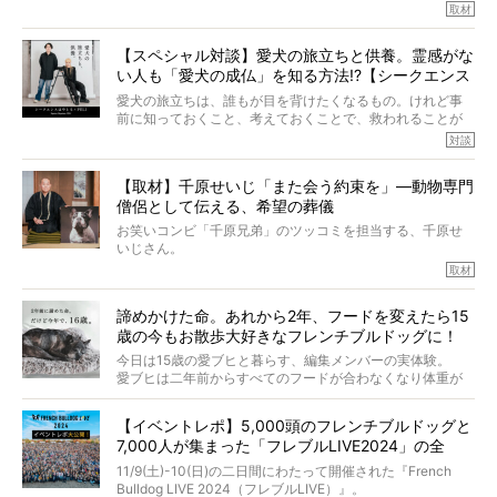
そうです、その人は川口春奈さん。
取材
アムちゃんというパイドの女の子と暮らしています。
話を聞けば聞くほど、そして春奈さんとアムちゃんのやり
【スペシャル対談】愛犬の旅立ちと供養。霊感がな
とりを目の当たりにするほどに、そのフレンチブルドッグ
い人も「愛犬の成仏」を知る方法!?【シークエンス
愛がわたしたちのそれとまったく同じであることに、なん
だかうれしくなってしまったのでした。
はやとも×PELI】
愛犬の旅立ちは、誰もが目を背けたくなるもの。けれど事
春奈さんとアムちゃんのすてきな暮らしを、BUHI編集長の
前に知っておくこと、考えておくことで、救われることが
小西がいつくしみながら、切り取らせていただきます。
たくさんあります。
対談
今回は、お盆スペシャル企画。世間が認めるほどの霊視能
【取材】千原せいじ「また会う約束を」―動物専門
力をもつお笑い芸人「シークエンスはやとも」さんに、愛
僧侶として伝える、希望の葬儀
犬の旅立ちや供養についてインタビュー。
インタビュアー兼対談相手は、大の犬好きで心霊分野の知
お笑いコンビ「千原兄弟」のツッコミを担当する、千原せ
識にも長けているPELIさん。
いじさん。
取材
「愛犬が旅立ったあと、ベッドやおもちゃはどうすればい
今年で結成35周年を迎え、芸人としての活躍も目覚ましい
い？」「お骨はどうするべき？」「お花やお線香は喜んで
中、2024年5月に動物専門僧侶になり世間を驚かせまし
くれる？」
諦めかけた命。あれから2年、フードを変えたら15
た。
さらには、霊感がない人でも愛犬が成仏したことを知る方
歳の今もお散歩大好きなフレンチブルドッグに！
僧侶としての名は「靖賢（せいけん）」。
法まで。
当時54歳という年齢にして、なぜ動物専門僧侶という道を
今日は15歳の愛ブヒと暮らす、編集メンバーの実体験。
選んだのか。
愛ブヒは二年前からすべてのフードが合わなくなり体重が
お笑い芸人だからこそ暗くなりすぎない、むしろ心がスッ
また、愛犬の旅立ちとどのように向き合うべきなのか。
激減。検査をしても異常はなく「年齢のせいですね…」と言
と軽くなる。
「動物専門僧侶」という立場で、お話しをうかがいまし
われてしまいました。
永久保存版のスペシャル対談です！
【イベントレポ】5,000頭のフレンチブルドッグと
た。
もう諦めるしかないのかな…そんなとき、我が家に届いたの
7,000人が集まった「フレブルLIVE2024」の全
が「THE fu-do(ザ・フード)」の試食品でした。
貌！
そして「THE fu-do(ザ・フード)」を食べつづけて二年、愛
11/9(土)-10(日)の二日間にわたって開催された『French
ブヒは15歳になり、今も元気にお散歩をしています。
Bulldog LIVE 2024（フレブルLIVE）』。