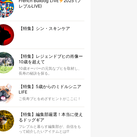
French Bulldog LIVE
2025 (フ
レブルLIVE)
【特集】シン・スキンケア
【特集】レジェンドブヒの肖像ー
10歳を超えて
10歳オーバーの元気なブヒを取材し、
長寿の秘訣を探る。
【特集】5歳からのミドルシニア
LIFE
ご長寿ブヒをめざすヒントがここに！
【特集】編集部厳選！本当に使え
るドッグギア
フレブルと暮らす編集部が、自信をも
って紹介したいアイテムとは!?