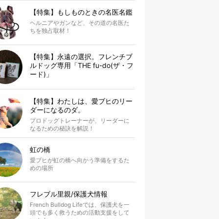
【特集】もしものときの名医名鑑
ヘルニアやガンなど、その道の名医た
ちを独占取材！
【特集】永遠の選択。フレンチブ
ルドッグ専用「THE fu-do(ザ・フ
ード)」
【特集】わたしは、愛ブヒのリー
ダーになるのダ。
プロドッグトレーナーが、リーダーに
なるための秘訣を解説！
虹の橋
愛ブヒが虹の橋へ向かう準備をするた
めの場所
フレブル里親/保護犬情報
French Bulldog Lifeでは、保護犬を一
頭でも多く救うための活動支援をして