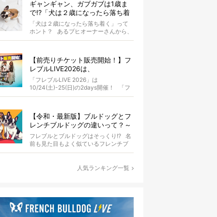
ギャンギャン、ガブガブは1歳ま
で!?「犬は２歳になったら落ち着
く」という都市伝説は本当？
「犬は２歳になったら落ち着く」って
ホント？ あるブヒオーナーさんから、
こんな質問がありました。...
【前売りチケット販売開始！】フ
レブルLIVE2026は、
10/24(土)-25(日)開催！フレブル
「フレブルLIVE 2026」は
だらけのキャンプ・前夜祭・バス
10/24(土)-25(日)の2days開催！ 「フ
プランも新登場!?
レブルLIV...
【令和・最新版】ブルドッグとフ
レンチブルドッグの違いって？～
徹底解説～
フレブルとブルドッグはそっくり!? 名
前も見た目もよく似ているフレンチブ
ルドッグとブルドッグ。...
人気ランキング一覧