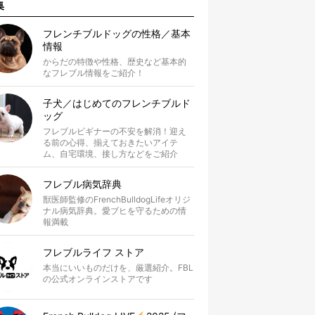
集
フレンチブルドッグの性格／基本
情報
からだの特徴や性格、歴史など基本的
なフレブル情報をご紹介！
子犬／はじめてのフレンチブルド
ッグ
フレブルビギナーの不安を解消！迎え
る前の心得、揃えておきたいアイテ
ム、自宅環境、接し方などをご紹介
フレブル病気辞典
獣医師監修のFrenchBulldogLifeオリジ
ナル病気辞典。愛ブヒを守るための情
報満載
フレブルライフ ストア
本当にいいものだけを、厳選紹介。FBL
の公式オンラインストアです