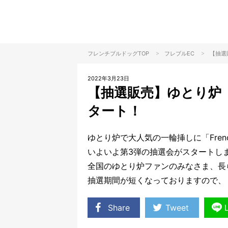
>
>
フレンチブルドッグTOP
フレブル
EC
【抽選
2022年3月23日
【抽選販売】ゆとり炉
タート！
ゆとり炉で大人気の一輪挿しに「French
いよいよ第3弾の抽選会がスタートし
全国のゆとり炉ファンのみなさま、長
抽選期間が短くなっておりますので、
Share
Tweet