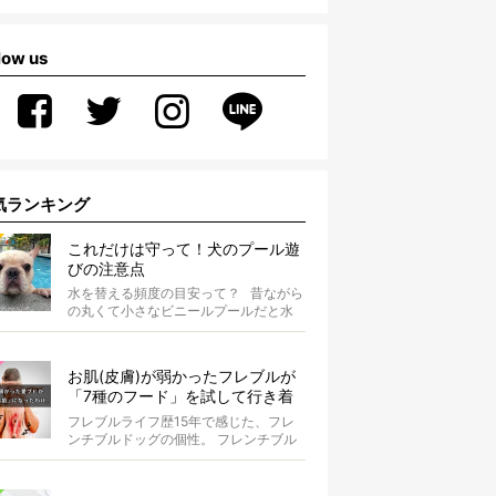
low us
気ランキング
これだけは守って！犬のプール遊
びの注意点
水を替える頻度の目安って？ 昔ながら
の丸くて小さなビニールプールだと水
替えもさほど手間ではないけ...
お肌(皮膚)が弱かったフレブルが
「7種のフード」を試して行き着
いた「病院知らず」の実体験
フレブルライフ歴15年で感じた、フレ
ンチブルドッグの個性。 フレンチブル
ドッグと暮らしはじめて15年になる筆
者...