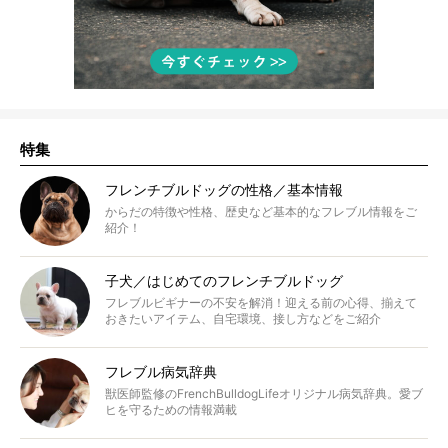
特集
フレンチブルドッグの性格／基本情報
からだの特徴や性格、歴史など基本的なフレブル情報をご
紹介！
子犬／はじめてのフレンチブルドッグ
フレブルビギナーの不安を解消！迎える前の心得、揃えて
おきたいアイテム、自宅環境、接し方などをご紹介
フレブル病気辞典
獣医師監修のFrenchBulldogLifeオリジナル病気辞典。愛ブ
ヒを守るための情報満載