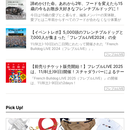
くれる？」
諦めかけた命。あれから2年、フードを変えたら15
た。
さらには、霊感がない人でも愛犬が成仏したことを知る方
歳の今もお散歩大好きなフレンチブルドッグに！
僧侶としての名は「靖賢（せいけん）」。
法まで。
当時54歳という年齢にして、なぜ動物専門僧侶という道を
今日は15歳の愛ブヒと暮らす、編集メンバーの実体験。
選んだのか。
愛ブヒは二年前からすべてのフードが合わなくなり体重が
お笑い芸人だからこそ暗くなりすぎない、むしろ心がスッ
また、愛犬の旅立ちとどのように向き合うべきなのか。
激減。検査をしても異常はなく「年齢のせいですね…」と言
と軽くなる。
「動物専門僧侶」という立場で、お話しをうかがいまし
われてしまいました。
永久保存版のスペシャル対談です！
【イベントレポ】5,000頭のフレンチブルドッグと
た。
もう諦めるしかないのかな…そんなとき、我が家に届いたの
7,000人が集まった「フレブルLIVE2024」の全
が「THE fu-do(ザ・フード)」の試食品でした。
貌！
そして「THE fu-do(ザ・フード)」を食べつづけて二年、愛
11/9(土)-10(日)の二日間にわたって開催された『French
ブヒは15歳になり、今も元気にお散歩をしています。
Bulldog LIVE 2024（フレブルLIVE）』。
今回は、二年前の絶望から今までを包み隠さず、時系列で
今年はのべ5,000頭のフレンチブルドッグと7,000人のフレ
フレブルLIVE
お話しさせていただきます。
ブルオーナーが集まりました！
【前売りチケット販売開始！】フレブルLIVE 2025
day1の司会はフレブルラバーのロッチさん。day2の音楽フ
は、11/8(土)9(日)開催！スチャダラパーによるテー
ェスには世代ど真ん中のPUFFYが出演するなど、例年以上
に豪華なラインナップ。
マソング制作も決定
『French Bulldog LIVE 2025（フレブルLIVE）』の開催
北は北海道、南は鹿児島県から。全国のフレンチブルドッ
は、11/8(土)-9(日)の2days！
グが一堂に会した「フレブルLIVE2024」の模様を、詳しく
お得な前売りチケット、いよいよ販売スタートです！
フレブルLIVE
お届けです！
さらに今年はビッグニュースが。
なんと、ヒップホップグループ「スチャダラパー」がフレ
最後には2025年の情報もありますので、要チェックでござ
ブルLIVEのテーマソングを制作してくれることになりまし
います！
た！
Pick Up!
テーマソングの情報やお得な前売りチケットの販売情報な
ど、内容盛りだくさんでお送りしていますので、最後まで
お見逃しなく！