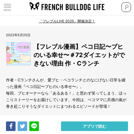
「フレブルLIVE 2025」開催決定！
2022年5月25日
【フレブル漫画】ペコ日記〜ブヒ
のいる幸せ〜＃72ダイエットがで
きない理由 作・Cランチ
作者・Cランチさんが、愛ブヒ・ペコランチとのなにげない日常を綴
った漫画『ペコ日記〜ブヒのいる幸せ〜』。
毎回、ブヒオーナーなら「あるある！」と思わず笑ってしまう、ほっ
こりストーリーをお届けしています。今回は、ペコママに共感の嵐が
巻き起こりそうなダイエットにまつわるエピソードが登場！
Share
Tweet
LINE
アプリで読む