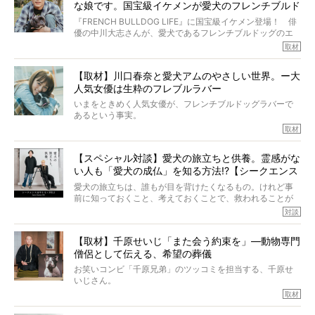
アについて詳しくお話しをうかがいました。
な娘です。国宝級イケメンが愛犬のフレンチブルド
その悲しみをいますぐ解消することはできないが、話をき
いて、泣いたり笑ったりするのもいいだろう。
ッグと一緒に登場
『FRENCH BULLDOG LIFE』に国宝級イケメン登場！ 俳
こんな子だった、こんなにいい子だった、ほんとうに愛し
優の中川大志さんが、愛犬であるフレンチブルドッグのエ
ていたと。
マちゃん（2歳の女の子）にメロメロとの情報を聞きつけ、
取材
ぼくらは上沼恵美子さんのご自宅へ伺って、お話をきこう
中川さんを直撃。そのフレブル愛をたっぷり語っていただ
と思った。
きました。他のフレブルオーナーさん同様、濃すぎる親バ
【取材】川口春奈と愛犬アムのやさしい世界。ー大
カエピソードが次から次へと飛び出しました。
人気女優は生粋のフレブルラバー
いまをときめく人気女優が、フレンチブルドッグラバーで
あるという事実。
そうです、その人は川口春奈さん。
取材
アムちゃんというパイドの女の子と暮らしています。
話を聞けば聞くほど、そして春奈さんとアムちゃんのやり
【スペシャル対談】愛犬の旅立ちと供養。霊感がな
とりを目の当たりにするほどに、そのフレンチブルドッグ
い人も「愛犬の成仏」を知る方法!?【シークエンス
愛がわたしたちのそれとまったく同じであることに、なん
だかうれしくなってしまったのでした。
はやとも×PELI】
愛犬の旅立ちは、誰もが目を背けたくなるもの。けれど事
春奈さんとアムちゃんのすてきな暮らしを、BUHI編集長の
前に知っておくこと、考えておくことで、救われることが
小西がいつくしみながら、切り取らせていただきます。
たくさんあります。
対談
今回は、お盆スペシャル企画。世間が認めるほどの霊視能
【取材】千原せいじ「また会う約束を」―動物専門
力をもつお笑い芸人「シークエンスはやとも」さんに、愛
僧侶として伝える、希望の葬儀
犬の旅立ちや供養についてインタビュー。
インタビュアー兼対談相手は、大の犬好きで心霊分野の知
お笑いコンビ「千原兄弟」のツッコミを担当する、千原せ
識にも長けているPELIさん。
いじさん。
取材
「愛犬が旅立ったあと、ベッドやおもちゃはどうすればい
今年で結成35周年を迎え、芸人としての活躍も目覚ましい
い？」「お骨はどうするべき？」「お花やお線香は喜んで
中、2024年5月に動物専門僧侶になり世間を驚かせまし