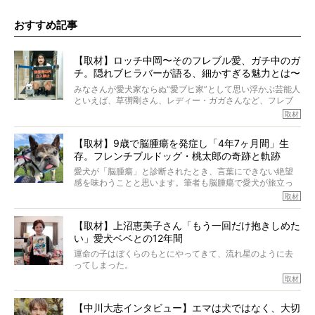
おすすめ記事
【取材】ロッチ中岡〜そのフレブル愛、ガチ中のガ
チ。隠れブヒラバーが語る、細かすぎる魅力とは〜
【前編】
みなさんが愛犬家ならぬ“愛ブヒ家”として思い浮かぶ芸能人
といえば、草彅剛さん、レディー・ガガさんなど、フレブ
ルを飼っている方が多いと思います。が、ロッチ中岡さん
取材
も、じつは大のフレブルラバーだというのをご存知です
か？ フレブルを飼っていないのにもかかわらず、中岡さ
【取材】9歳で脳腫瘍を発症し「4年7ヶ月間」生
んのインスタグラムを覗くと、たくさんのフレブルアカウ
存。フレンチブルドッグ・桃太郎の奇跡と軌跡
ントがフォローされていて、わが『FRENCH BULLDOG
LIFE』モデルのnicoやトーラスも、その中の一頭。
愛犬が「脳腫瘍」と診断されたとき、言葉にできない絶望
そんな中岡さんに、フレブルの魅力を語っていただきまし
感を味わうことと思います。筆者も脳腫瘍で愛犬が旅立っ
た。そのブヒ愛っぷりは、思ってた以上！ ガチ中のガチ
たひとり。だからこそ、どれほど厄介で困難な病気かを理
取材
でした!?
解をしているつもりです。「発症から1年生存すれば素晴ら
しい」とされるこの病気。
【取材】上沼恵美子さん「もう一回だけ抱きしめた
ところが、フレンチブルドッグの桃太郎は9歳で脳腫瘍を発
い」愛犬ベベとの12年間
症し、なんと4年7ヶ月間も生き抜いたのです。旅立ったと
きの年齢は13歳と11ヶ月、レジェンド級のレジェンドでし
運命の子はぼくらのもとにやってきて、流れ星のように去
た。さらには、治療後3年間は一度も発作が起きなかったと
ってしまった。
いいます。
その悲しみを語ることはなかなかむずかしい。
取材
この事実はフレンチブルドッグだけでなく、脳腫瘍と闘う
けれども、ぼくらはそのことについて考えたいし、泣き出
多くの犬たちに勇気と希望を与えるに違いありません。桃
しそうな飼い主さんを目の前にして、ほんのすこしでも寄
太郎のオーナーである佐藤さんご夫婦に、治療の選択やケ
【中川大志インタビュー】エマは犬ではなく、大切
り添いたいと思う。