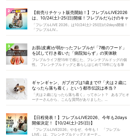
【前売りチケット販売開始！】フレブルLIVE2026
は、10/24(土)-25(日)開催！フレブルだらけのキャ
ンプ・前夜祭・バスプランも新登場!?
「フレブルLIVE 2026」は10/24(土)-25(日)の2days開催！
「フレブルLIV...
お肌(皮膚)が弱かったフレブルが「7種のフード」
を試して行き着いた「病院知らず」の実体験
フレブルライフ歴15年で感じた、フレンチブルドッグの個
性。 フレンチブルドッグと暮らしはじめて15年になる筆
者...
ギャンギャン、ガブガブは1歳まで!?「犬は２歳に
なったら落ち着く」という都市伝説は本当？
「犬は２歳になったら落ち着く」ってホント？ あるブヒオ
ーナーさんから、こんな質問がありました。...
【日程発表！】フレブルLIVE2026、今年も2days
開催決定！【10/24(土)-25(日)】
「フレブルLIVE2026」やるぜ、今年も！ 「フレブル
LIVE」は、フレンチブルドッグとオーナ...