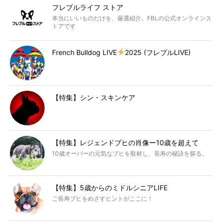
フレブルライフ ストア
本当にいいものだけを、厳選紹介。FBLの公式オンラインス
トアです
French Bulldog LIVE
2025 (フレブルLIVE)
【特集】シン・スキンケア
【特集】レジェンドブヒの肖像ー10歳を超えて
10歳オーバーの元気なブヒを取材し、長寿の秘訣を探る。
【特集】5歳からのミドルシニアLIFE
ご長寿ブヒをめざすヒントがここに！