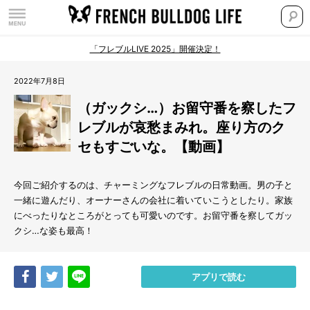
「フレブルLIVE 2025」開催決定！
2022年7月8日
（ガックシ…）お留守番を察したフ
レブルが哀愁まみれ。座り方のク
セもすごいな。【動画】
今回ご紹介するのは、チャーミングなフレブルの日常動画。男の子と
一緒に遊んだり、オーナーさんの会社に着いていこうとしたり。家族
にべったりなところがとっても可愛いのです。お留守番を察してガッ
クシ…な姿も最高！
Share
Tweet
LINE
アプリで読む