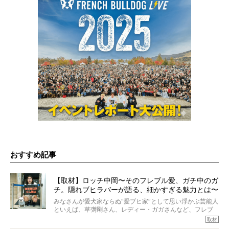
おすすめ記事
【取材】ロッチ中岡〜そのフレブル愛、ガチ中のガ
チ。隠れブヒラバーが語る、細かすぎる魅力とは〜
【前編】
みなさんが愛犬家ならぬ“愛ブヒ家”として思い浮かぶ芸能人
といえば、草彅剛さん、レディー・ガガさんなど、フレブ
ルを飼っている方が多いと思います。が、ロッチ中岡さん
取材
も、じつは大のフレブルラバーだというのをご存知です