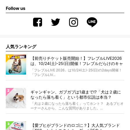
Follow us
人気ランキング
【前売りチケット販売開始！】フレブルLIVE2026
は、10/24(土)-25(日)開催！フレブルだらけのキャ
ンプ・前夜祭・バスプランも新登場!?
「フレブルLIVE 2026」は10/24(土)-25(日)の2days開催！
「フレブルLIV...
ギャンギャン、ガブガブは1歳まで!?「犬は２歳に
なったら落ち着く」という都市伝説は本当？
「犬は２歳になったら落ち着く」ってホント？ あるブヒオ
ーナーさんから、こんな質問がありました。...
【愛ブヒがブランドのロゴに？】大人気ブランド