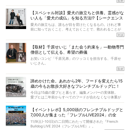
取材
アムちゃんというパイドの女の子と暮らしています。
話を聞けば聞くほど、そして春奈さんとアムちゃんのやり
【スペシャル対談】愛犬の旅立ちと供養。霊感がな
とりを目の当たりにするほどに、そのフレンチブルドッグ
い人も「愛犬の成仏」を知る方法!?【シークエンス
愛がわたしたちのそれとまったく同じであることに、なん
だかうれしくなってしまったのでした。
はやとも×PELI】
愛犬の旅立ちは、誰もが目を背けたくなるもの。けれど事
春奈さんとアムちゃんのすてきな暮らしを、BUHI編集長の
前に知っておくこと、考えておくことで、救われることが
小西がいつくしみながら、切り取らせていただきます。
たくさんあります。
対談
今回は、お盆スペシャル企画。世間が認めるほどの霊視能
【取材】千原せいじ「また会う約束を」―動物専門
力をもつお笑い芸人「シークエンスはやとも」さんに、愛
僧侶として伝える、希望の葬儀
犬の旅立ちや供養についてインタビュー。
インタビュアー兼対談相手は、大の犬好きで心霊分野の知
お笑いコンビ「千原兄弟」のツッコミを担当する、千原せ
識にも長けているPELIさん。
いじさん。
取材
「愛犬が旅立ったあと、ベッドやおもちゃはどうすればい
今年で結成35周年を迎え、芸人としての活躍も目覚ましい
い？」「お骨はどうするべき？」「お花やお線香は喜んで
中、2024年5月に動物専門僧侶になり世間を驚かせまし
くれる？」
諦めかけた命。あれから2年、フードを変えたら15
た。
さらには、霊感がない人でも愛犬が成仏したことを知る方
歳の今もお散歩大好きなフレンチブルドッグに！
僧侶としての名は「靖賢（せいけん）」。
法まで。
当時54歳という年齢にして、なぜ動物専門僧侶という道を
今日は15歳の愛ブヒと暮らす、編集メンバーの実体験。
選んだのか。
愛ブヒは二年前からすべてのフードが合わなくなり体重が
お笑い芸人だからこそ暗くなりすぎない、むしろ心がスッ
また、愛犬の旅立ちとどのように向き合うべきなのか。
激減。検査をしても異常はなく「年齢のせいですね…」と言
と軽くなる。
「動物専門僧侶」という立場で、お話しをうかがいまし
われてしまいました。
永久保存版のスペシャル対談です！
【イベントレポ】5,000頭のフレンチブルドッグと
た。
もう諦めるしかないのかな…そんなとき、我が家に届いたの
7,000人が集まった「フレブルLIVE2024」の全
が「THE fu-do(ザ・フード)」の試食品でした。
貌！
そして「THE fu-do(ザ・フード)」を食べつづけて二年、愛
11/9(土)-10(日)の二日間にわたって開催された『French
ブヒは15歳になり、今も元気にお散歩をしています。
Bulldog LIVE 2024（フレブルLIVE）』。
今回は、二年前の絶望から今までを包み隠さず、時系列で