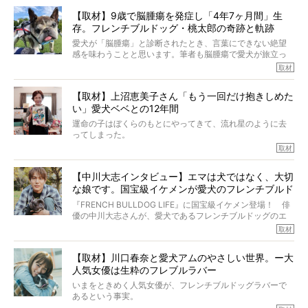
か？ フレブルを飼っていないのにもかかわらず、中岡さ
【取材】9歳で脳腫瘍を発症し「4年7ヶ月間」生
んのインスタグラムを覗くと、たくさんのフレブルアカウ
存。フレンチブルドッグ・桃太郎の奇跡と軌跡
ントがフォローされていて、わが『FRENCH BULLDOG
LIFE』モデルのnicoやトーラスも、その中の一頭。
愛犬が「脳腫瘍」と診断されたとき、言葉にできない絶望
そんな中岡さんに、フレブルの魅力を語っていただきまし
感を味わうことと思います。筆者も脳腫瘍で愛犬が旅立っ
た。そのブヒ愛っぷりは、思ってた以上！ ガチ中のガチ
たひとり。だからこそ、どれほど厄介で困難な病気かを理
取材
でした!?
解をしているつもりです。「発症から1年生存すれば素晴ら
しい」とされるこの病気。
【取材】上沼恵美子さん「もう一回だけ抱きしめた
ところが、フレンチブルドッグの桃太郎は9歳で脳腫瘍を発
い」愛犬ベベとの12年間
症し、なんと4年7ヶ月間も生き抜いたのです。旅立ったと
きの年齢は13歳と11ヶ月、レジェンド級のレジェンドでし
運命の子はぼくらのもとにやってきて、流れ星のように去
た。さらには、治療後3年間は一度も発作が起きなかったと
ってしまった。
いいます。
その悲しみを語ることはなかなかむずかしい。
取材
この事実はフレンチブルドッグだけでなく、脳腫瘍と闘う
けれども、ぼくらはそのことについて考えたいし、泣き出
多くの犬たちに勇気と希望を与えるに違いありません。桃
しそうな飼い主さんを目の前にして、ほんのすこしでも寄
太郎のオーナーである佐藤さんご夫婦に、治療の選択やケ
【中川大志インタビュー】エマは犬ではなく、大切
り添いたいと思う。
アについて詳しくお話しをうかがいました。
な娘です。国宝級イケメンが愛犬のフレンチブルド
その悲しみをいますぐ解消することはできないが、話をき
いて、泣いたり笑ったりするのもいいだろう。
ッグと一緒に登場
『FRENCH BULLDOG LIFE』に国宝級イケメン登場！ 俳
こんな子だった、こんなにいい子だった、ほんとうに愛し
優の中川大志さんが、愛犬であるフレンチブルドッグのエ
ていたと。
マちゃん（2歳の女の子）にメロメロとの情報を聞きつけ、
取材
ぼくらは上沼恵美子さんのご自宅へ伺って、お話をきこう
中川さんを直撃。そのフレブル愛をたっぷり語っていただ
と思った。
きました。他のフレブルオーナーさん同様、濃すぎる親バ
【取材】川口春奈と愛犬アムのやさしい世界。ー大
カエピソードが次から次へと飛び出しました。
人気女優は生粋のフレブルラバー
いまをときめく人気女優が、フレンチブルドッグラバーで
あるという事実。
そうです、その人は川口春奈さん。