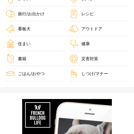
旅行/お出かけ
レシピ
看板犬
アウトドア
住まい
健康
書籍
災害対策
ごはん/おやつ
しつけ/マナー