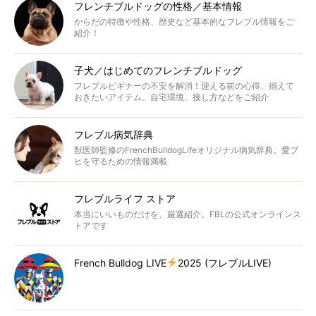
フレンチブルドッグの性格／基本情報
からだの特徴や性格、歴史など基本的なフレブル情報をご
紹介！
子犬／はじめてのフレンチブルドッグ
フレブルビギナーの不安を解消！迎える前の心得、揃えて
おきたいアイテム、自宅環境、接し方などをご紹介
フレブル病気辞典
獣医師監修のFrenchBulldogLifeオリジナル病気辞典。愛ブ
ヒを守るための情報満載
フレブルライフ ストア
本当にいいものだけを、厳選紹介。FBLの公式オンラインス
トアです
French Bulldog LIVE
2025 (フレブルLIVE)