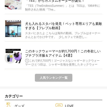
「TES」からカスタムオーダーが誕生！
「TES（TheEndlessSummer）」とは TESは、1964年に
制作された映画『The...
犬も入れるスタバを発見！ペット専用エリアも素敵
すぎる【フレブル動画】
スタバにきたよ こちらは海外の動画。フレブルはオーナー
さんとおでかけ中です。 少しカフェで休憩し...
このネックウォーマーが約1,700円！この冬欲しい
プチプラ洋服＆アイテム【4選】
①これで約1,700円！ゴージャスなシャギーネックウォー
マー ひとつ目は、シャギー生地を使用したネックウォー
マ...
人気ランキング一覧
カテゴリー
グッズ
LOVE