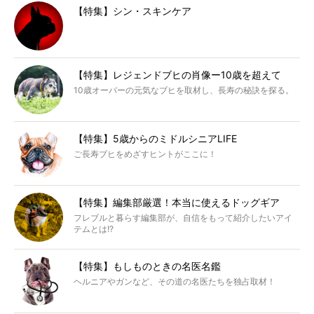
【特集】シン・スキンケア
【特集】レジェンドブヒの肖像ー10歳を超えて
10歳オーバーの元気なブヒを取材し、長寿の秘訣を探る。
【特集】5歳からのミドルシニアLIFE
ご長寿ブヒをめざすヒントがここに！
【特集】編集部厳選！本当に使えるドッグギア
フレブルと暮らす編集部が、自信をもって紹介したいアイ
テムとは!?
【特集】もしものときの名医名鑑
ヘルニアやガンなど、その道の名医たちを独占取材！