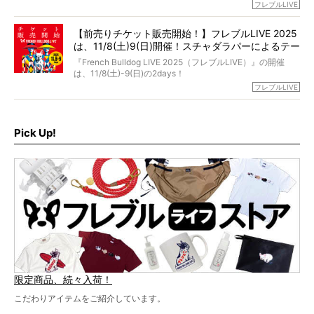
今年はのべ5,000頭のフレンチブルドッグと7,000人のフレ
フレブルLIVE
お話しさせていただきます。
ブルオーナーが集まりました！
【前売りチケット販売開始！】フレブルLIVE 2025
day1の司会はフレブルラバーのロッチさん。day2の音楽フ
は、11/8(土)9(日)開催！スチャダラパーによるテー
ェスには世代ど真ん中のPUFFYが出演するなど、例年以上
に豪華なラインナップ。
マソング制作も決定
『French Bulldog LIVE 2025（フレブルLIVE）』の開催
北は北海道、南は鹿児島県から。全国のフレンチブルドッ
は、11/8(土)-9(日)の2days！
グが一堂に会した「フレブルLIVE2024」の模様を、詳しく
お得な前売りチケット、いよいよ販売スタートです！
フレブルLIVE
お届けです！
さらに今年はビッグニュースが。
なんと、ヒップホップグループ「スチャダラパー」がフレ
最後には2025年の情報もありますので、要チェックでござ
ブルLIVEのテーマソングを制作してくれることになりまし
います！
た！
Pick Up!
テーマソングの情報やお得な前売りチケットの販売情報な
ど、内容盛りだくさんでお送りしていますので、最後まで
お見逃しなく！
限定商品、続々入荷！
こだわりアイテムをご紹介しています。