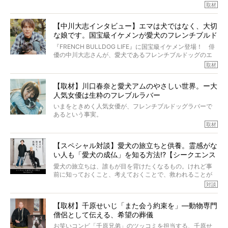
いいます。
その悲しみを語ることはなかなかむずかしい。
取材
この事実はフレンチブルドッグだけでなく、脳腫瘍と闘う
けれども、ぼくらはそのことについて考えたいし、泣き出
多くの犬たちに勇気と希望を与えるに違いありません。桃
しそうな飼い主さんを目の前にして、ほんのすこしでも寄
太郎のオーナーである佐藤さんご夫婦に、治療の選択やケ
【中川大志インタビュー】エマは犬ではなく、大切
り添いたいと思う。
アについて詳しくお話しをうかがいました。
な娘です。国宝級イケメンが愛犬のフレンチブルド
その悲しみをいますぐ解消することはできないが、話をき
いて、泣いたり笑ったりするのもいいだろう。
ッグと一緒に登場
『FRENCH BULLDOG LIFE』に国宝級イケメン登場！ 俳
こんな子だった、こんなにいい子だった、ほんとうに愛し
優の中川大志さんが、愛犬であるフレンチブルドッグのエ
ていたと。
マちゃん（2歳の女の子）にメロメロとの情報を聞きつけ、
取材
ぼくらは上沼恵美子さんのご自宅へ伺って、お話をきこう
中川さんを直撃。そのフレブル愛をたっぷり語っていただ
と思った。
きました。他のフレブルオーナーさん同様、濃すぎる親バ
【取材】川口春奈と愛犬アムのやさしい世界。ー大
カエピソードが次から次へと飛び出しました。
人気女優は生粋のフレブルラバー
いまをときめく人気女優が、フレンチブルドッグラバーで
あるという事実。
そうです、その人は川口春奈さん。
取材
アムちゃんというパイドの女の子と暮らしています。
話を聞けば聞くほど、そして春奈さんとアムちゃんのやり
【スペシャル対談】愛犬の旅立ちと供養。霊感がな
とりを目の当たりにするほどに、そのフレンチブルドッグ
い人も「愛犬の成仏」を知る方法!?【シークエンス
愛がわたしたちのそれとまったく同じであることに、なん
だかうれしくなってしまったのでした。
はやとも×PELI】
愛犬の旅立ちは、誰もが目を背けたくなるもの。けれど事
春奈さんとアムちゃんのすてきな暮らしを、BUHI編集長の
前に知っておくこと、考えておくことで、救われることが
小西がいつくしみながら、切り取らせていただきます。
たくさんあります。
対談
今回は、お盆スペシャル企画。世間が認めるほどの霊視能
【取材】千原せいじ「また会う約束を」―動物専門
力をもつお笑い芸人「シークエンスはやとも」さんに、愛
僧侶として伝える、希望の葬儀
犬の旅立ちや供養についてインタビュー。
インタビュアー兼対談相手は、大の犬好きで心霊分野の知
お笑いコンビ「千原兄弟」のツッコミを担当する、千原せ