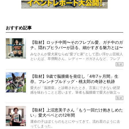
おすすめ記事
【取材】ロッチ中岡〜そのフレブル愛、ガチ中のガ
チ。隠れブヒラバーが語る、細かすぎる魅力とは〜
【前編】
みなさんが愛犬家ならぬ“愛ブヒ家”として思い浮かぶ芸能人
といえば、草彅剛さん、レディー・ガガさんなど、フレブ
ルを飼っている方が多いと思います。が、ロッチ中岡さん
取材
も、じつは大のフレブルラバーだというのをご存知です
か？ フレブルを飼っていないのにもかかわらず、中岡さ
【取材】9歳で脳腫瘍を発症し「4年7ヶ月間」生
んのインスタグラムを覗くと、たくさんのフレブルアカウ
存。フレンチブルドッグ・桃太郎の奇跡と軌跡
ントがフォローされていて、わが『FRENCH BULLDOG
LIFE』モデルのnicoやトーラスも、その中の一頭。
愛犬が「脳腫瘍」と診断されたとき、言葉にできない絶望
そんな中岡さんに、フレブルの魅力を語っていただきまし
感を味わうことと思います。筆者も脳腫瘍で愛犬が旅立っ
た。そのブヒ愛っぷりは、思ってた以上！ ガチ中のガチ
たひとり。だからこそ、どれほど厄介で困難な病気かを理
取材
でした!?
解をしているつもりです。「発症から1年生存すれば素晴ら
しい」とされるこの病気。
【取材】上沼恵美子さん「もう一回だけ抱きしめた
ところが、フレンチブルドッグの桃太郎は9歳で脳腫瘍を発
い」愛犬ベベとの12年間
症し、なんと4年7ヶ月間も生き抜いたのです。旅立ったと
きの年齢は13歳と11ヶ月、レジェンド級のレジェンドでし
運命の子はぼくらのもとにやってきて、流れ星のように去
た。さらには、治療後3年間は一度も発作が起きなかったと
ってしまった。