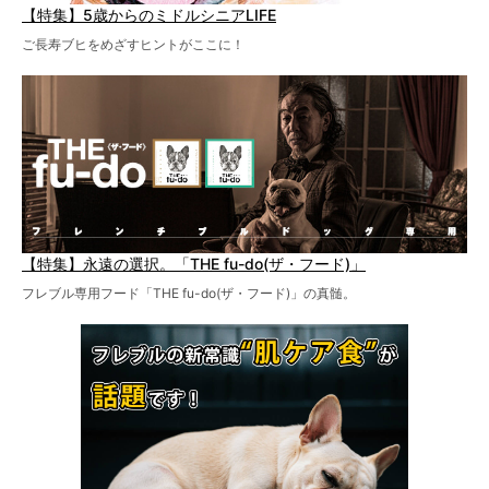
【特集】5歳からのミドルシニアLIFE
ご長寿ブヒをめざすヒントがここに！
【特集】永遠の選択。「THE fu-do(ザ・フード)」
フレブル専用フード「THE fu-do(ザ・フード)」の真髄。