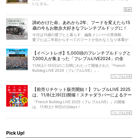
識にも長けているPELIさん。
いじさん。
取材
「愛犬が旅立ったあと、ベッドやおもちゃはどうすればい
今年で結成35周年を迎え、芸人としての活躍も目覚ましい
い？」「お骨はどうするべき？」「お花やお線香は喜んで
中、2024年5月に動物専門僧侶になり世間を驚かせまし
くれる？」
諦めかけた命。あれから2年、フードを変えたら15
た。
さらには、霊感がない人でも愛犬が成仏したことを知る方
歳の今もお散歩大好きなフレンチブルドッグに！
僧侶としての名は「靖賢（せいけん）」。
法まで。
当時54歳という年齢にして、なぜ動物専門僧侶という道を
今日は15歳の愛ブヒと暮らす、編集メンバーの実体験。
選んだのか。
愛ブヒは二年前からすべてのフードが合わなくなり体重が
お笑い芸人だからこそ暗くなりすぎない、むしろ心がスッ
また、愛犬の旅立ちとどのように向き合うべきなのか。
激減。検査をしても異常はなく「年齢のせいですね…」と言
と軽くなる。
「動物専門僧侶」という立場で、お話しをうかがいまし
われてしまいました。
永久保存版のスペシャル対談です！
【イベントレポ】5,000頭のフレンチブルドッグと
た。
もう諦めるしかないのかな…そんなとき、我が家に届いたの
7,000人が集まった「フレブルLIVE2024」の全
が「THE fu-do(ザ・フード)」の試食品でした。
貌！
そして「THE fu-do(ザ・フード)」を食べつづけて二年、愛
11/9(土)-10(日)の二日間にわたって開催された『French
ブヒは15歳になり、今も元気にお散歩をしています。
Bulldog LIVE 2024（フレブルLIVE）』。
今回は、二年前の絶望から今までを包み隠さず、時系列で
今年はのべ5,000頭のフレンチブルドッグと7,000人のフレ
フレブルLIVE
お話しさせていただきます。
ブルオーナーが集まりました！
【前売りチケット販売開始！】フレブルLIVE 2025
day1の司会はフレブルラバーのロッチさん。day2の音楽フ
は、11/8(土)9(日)開催！スチャダラパーによるテー
ェスには世代ど真ん中のPUFFYが出演するなど、例年以上
に豪華なラインナップ。
マソング制作も決定
『French Bulldog LIVE 2025（フレブルLIVE）』の開催
北は北海道、南は鹿児島県から。全国のフレンチブルドッ
は、11/8(土)-9(日)の2days！
グが一堂に会した「フレブルLIVE2024」の模様を、詳しく
お得な前売りチケット、いよいよ販売スタートです！
フレブルLIVE
お届けです！
さらに今年はビッグニュースが。
なんと、ヒップホップグループ「スチャダラパー」がフレ
最後には2025年の情報もありますので、要チェックでござ
ブルLIVEのテーマソングを制作してくれることになりまし
います！
た！
Pick Up!