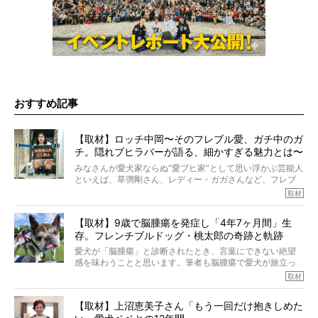
おすすめ記事
【取材】ロッチ中岡〜そのフレブル愛、ガチ中のガ
チ。隠れブヒラバーが語る、細かすぎる魅力とは〜
【前編】
みなさんが愛犬家ならぬ“愛ブヒ家”として思い浮かぶ芸能人
といえば、草彅剛さん、レディー・ガガさんなど、フレブ
ルを飼っている方が多いと思います。が、ロッチ中岡さん
取材
も、じつは大のフレブルラバーだというのをご存知です
か？ フレブルを飼っていないのにもかかわらず、中岡さ
【取材】9歳で脳腫瘍を発症し「4年7ヶ月間」生
んのインスタグラムを覗くと、たくさんのフレブルアカウ
存。フレンチブルドッグ・桃太郎の奇跡と軌跡
ントがフォローされていて、わが『FRENCH BULLDOG
LIFE』モデルのnicoやトーラスも、その中の一頭。
愛犬が「脳腫瘍」と診断されたとき、言葉にできない絶望
そんな中岡さんに、フレブルの魅力を語っていただきまし
感を味わうことと思います。筆者も脳腫瘍で愛犬が旅立っ
た。そのブヒ愛っぷりは、思ってた以上！ ガチ中のガチ
たひとり。だからこそ、どれほど厄介で困難な病気かを理
取材
でした!?
解をしているつもりです。「発症から1年生存すれば素晴ら
しい」とされるこの病気。
【取材】上沼恵美子さん「もう一回だけ抱きしめた
ところが、フレンチブルドッグの桃太郎は9歳で脳腫瘍を発