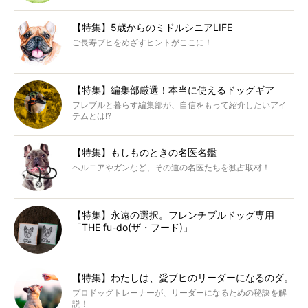
【特集】5歳からのミドルシニアLIFE
ご長寿ブヒをめざすヒントがここに！
【特集】編集部厳選！本当に使えるドッグギア
フレブルと暮らす編集部が、自信をもって紹介したいアイ
テムとは!?
【特集】もしものときの名医名鑑
ヘルニアやガンなど、その道の名医たちを独占取材！
【特集】永遠の選択。フレンチブルドッグ専用
「THE fu-do(ザ・フード)」
【特集】わたしは、愛ブヒのリーダーになるのダ。
プロドッグトレーナーが、リーダーになるための秘訣を解
説！