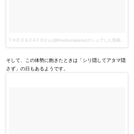
T H E O & C A T Oさん(@theobonaparte)がシェアした投稿
-
201
そして、この体勢に飽きたときは「シリ隠してアタマ隠
さず」の日もあるようです。