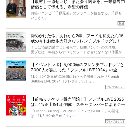
【取材】千原せいじ「また会う約束を」―動物専門
力をもつお笑い芸人「シークエンスはやとも」さんに、愛
僧侶として伝える、希望の葬儀
犬の旅立ちや供養についてインタビュー。
インタビュアー兼対談相手は、大の犬好きで心霊分野の知
お笑いコンビ「千原兄弟」のツッコミを担当する、千原せ
識にも長けているPELIさん。
いじさん。
取材
「愛犬が旅立ったあと、ベッドやおもちゃはどうすればい
今年で結成35周年を迎え、芸人としての活躍も目覚ましい
い？」「お骨はどうするべき？」「お花やお線香は喜んで
中、2024年5月に動物専門僧侶になり世間を驚かせまし
くれる？」
諦めかけた命。あれから2年、フードを変えたら15
た。
さらには、霊感がない人でも愛犬が成仏したことを知る方
歳の今もお散歩大好きなフレンチブルドッグに！
僧侶としての名は「靖賢（せいけん）」。
法まで。
当時54歳という年齢にして、なぜ動物専門僧侶という道を
今日は15歳の愛ブヒと暮らす、編集メンバーの実体験。
選んだのか。
愛ブヒは二年前からすべてのフードが合わなくなり体重が
お笑い芸人だからこそ暗くなりすぎない、むしろ心がスッ
また、愛犬の旅立ちとどのように向き合うべきなのか。
激減。検査をしても異常はなく「年齢のせいですね…」と言
と軽くなる。
「動物専門僧侶」という立場で、お話しをうかがいまし
われてしまいました。
永久保存版のスペシャル対談です！
【イベントレポ】5,000頭のフレンチブルドッグと
た。
もう諦めるしかないのかな…そんなとき、我が家に届いたの
7,000人が集まった「フレブルLIVE2024」の全
が「THE fu-do(ザ・フード)」の試食品でした。
貌！
そして「THE fu-do(ザ・フード)」を食べつづけて二年、愛
11/9(土)-10(日)の二日間にわたって開催された『French
ブヒは15歳になり、今も元気にお散歩をしています。
Bulldog LIVE 2024（フレブルLIVE）』。
今回は、二年前の絶望から今までを包み隠さず、時系列で
今年はのべ5,000頭のフレンチブルドッグと7,000人のフレ
フレブルLIVE
お話しさせていただきます。
ブルオーナーが集まりました！
【前売りチケット販売開始！】フレブルLIVE 2025
day1の司会はフレブルラバーのロッチさん。day2の音楽フ
は、11/8(土)9(日)開催！スチャダラパーによるテー
ェスには世代ど真ん中のPUFFYが出演するなど、例年以上
に豪華なラインナップ。
マソング制作も決定
『French Bulldog LIVE 2025（フレブルLIVE）』の開催
北は北海道、南は鹿児島県から。全国のフレンチブルドッ
は、11/8(土)-9(日)の2days！
グが一堂に会した「フレブルLIVE2024」の模様を、詳しく
お得な前売りチケット、いよいよ販売スタートです！
フレブルLIVE
お届けです！
さらに今年はビッグニュースが。
なんと、ヒップホップグループ「スチャダラパー」がフレ