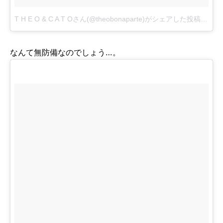
T H E O & C A T Oさん(@theobonaparte)がシェアした投稿
-
201
なんて無防備なのでしょう…。