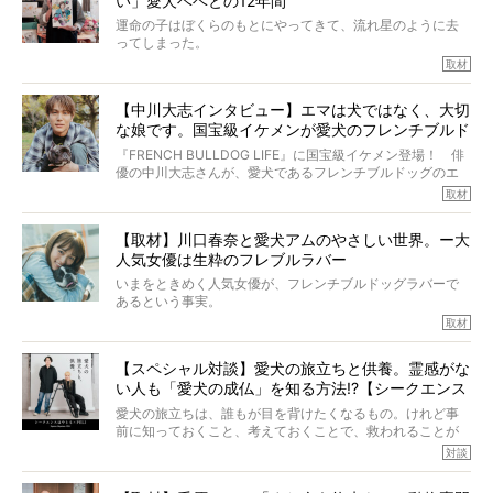
い」愛犬ベベとの12年間
症し、なんと4年7ヶ月間も生き抜いたのです。旅立ったと
きの年齢は13歳と11ヶ月、レジェンド級のレジェンドでし
運命の子はぼくらのもとにやってきて、流れ星のように去
た。さらには、治療後3年間は一度も発作が起きなかったと
ってしまった。
いいます。
その悲しみを語ることはなかなかむずかしい。
取材
この事実はフレンチブルドッグだけでなく、脳腫瘍と闘う
けれども、ぼくらはそのことについて考えたいし、泣き出
多くの犬たちに勇気と希望を与えるに違いありません。桃
しそうな飼い主さんを目の前にして、ほんのすこしでも寄
太郎のオーナーである佐藤さんご夫婦に、治療の選択やケ
【中川大志インタビュー】エマは犬ではなく、大切
り添いたいと思う。
アについて詳しくお話しをうかがいました。
な娘です。国宝級イケメンが愛犬のフレンチブルド
その悲しみをいますぐ解消することはできないが、話をき
いて、泣いたり笑ったりするのもいいだろう。
ッグと一緒に登場
『FRENCH BULLDOG LIFE』に国宝級イケメン登場！ 俳
こんな子だった、こんなにいい子だった、ほんとうに愛し
優の中川大志さんが、愛犬であるフレンチブルドッグのエ
ていたと。
マちゃん（2歳の女の子）にメロメロとの情報を聞きつけ、
取材
ぼくらは上沼恵美子さんのご自宅へ伺って、お話をきこう
中川さんを直撃。そのフレブル愛をたっぷり語っていただ
と思った。
きました。他のフレブルオーナーさん同様、濃すぎる親バ
【取材】川口春奈と愛犬アムのやさしい世界。ー大
カエピソードが次から次へと飛び出しました。
人気女優は生粋のフレブルラバー
いまをときめく人気女優が、フレンチブルドッグラバーで
あるという事実。
そうです、その人は川口春奈さん。
取材
アムちゃんというパイドの女の子と暮らしています。
話を聞けば聞くほど、そして春奈さんとアムちゃんのやり
【スペシャル対談】愛犬の旅立ちと供養。霊感がな
とりを目の当たりにするほどに、そのフレンチブルドッグ
い人も「愛犬の成仏」を知る方法!?【シークエンス
愛がわたしたちのそれとまったく同じであることに、なん
だかうれしくなってしまったのでした。
はやとも×PELI】
愛犬の旅立ちは、誰もが目を背けたくなるもの。けれど事
春奈さんとアムちゃんのすてきな暮らしを、BUHI編集長の
前に知っておくこと、考えておくことで、救われることが
小西がいつくしみながら、切り取らせていただきます。
たくさんあります。
対談
今回は、お盆スペシャル企画。世間が認めるほどの霊視能