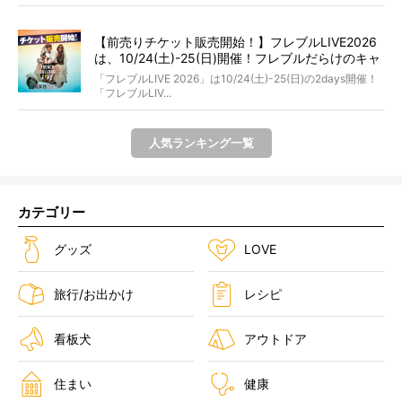
者...
【前売りチケット販売開始！】フレブルLIVE2026
は、10/24(土)-25(日)開催！フレブルだらけのキャ
ンプ・前夜祭・バスプランも新登場!?
「フレブルLIVE 2026」は10/24(土)-25(日)の2days開催！
「フレブルLIV...
人気ランキング一覧
カテゴリー
グッズ
LOVE
旅行/お出かけ
レシピ
看板犬
アウトドア
住まい
健康