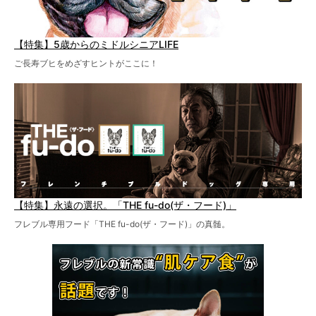
【特集】5歳からのミドルシニアLIFE
ご長寿ブヒをめざすヒントがここに！
【特集】永遠の選択。「THE fu-do(ザ・フード)」
フレブル専用フード「THE fu-do(ザ・フード)」の真髄。