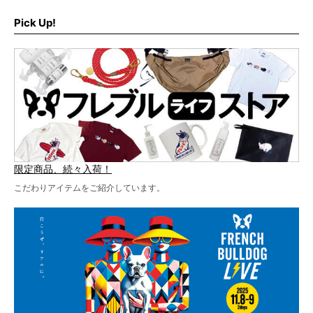
最後には2025年の情報もありますので、要チェックでござ
ブルLIVEのテーマソングを制作してくれることになりまし
います！
た！
Pick Up!
テーマソングの情報やお得な前売りチケットの販売情報な
ど、内容盛りだくさんでお送りしていますので、最後まで
お見逃しなく！
限定商品、続々入荷！
こだわりアイテムをご紹介しています。