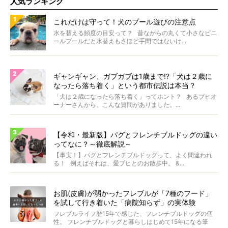
人気ランキング
これだけは守って！犬のプール遊びの注意点
水を替える頻度の目安って？ 昔ながらの丸くて小さなビニ
ールプールだと水替えもさほど手間ではないけ...
ギャンギャン、ガブガブは1歳まで!?「犬は２歳に
なったら落ち着く」という都市伝説は本当？
「犬は２歳になったら落ち着く」ってホント？ あるブヒオ
ーナーさんから、こんな質問がありました。...
【令和・最新版】パグとフレンチブルドッグの違い
ってなに？～徹底解説～
【事実！】パグとフレンチブルドッグって、よく間違われ
る！ 例えばそれは、愛ブヒとのお散歩中。 &...
お肌(皮膚)が弱かったフレブルが「7種のフード」
を試して行き着いた「病院知らず」の実体験
フレブルライフ歴15年で感じた、フレンチブルドッグの個
性。 フレンチブルドッグと暮らしはじめて15年になる筆