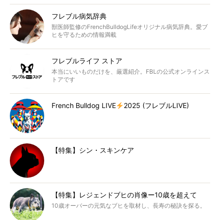
フレブル病気辞典
獣医師監修のFrenchBulldogLifeオリジナル病気辞典。愛ブ
ヒを守るための情報満載
フレブルライフ ストア
本当にいいものだけを、厳選紹介。FBLの公式オンラインス
トアです
French Bulldog LIVE
2025 (フレブルLIVE)
【特集】シン・スキンケア
【特集】レジェンドブヒの肖像ー10歳を超えて
10歳オーバーの元気なブヒを取材し、長寿の秘訣を探る。