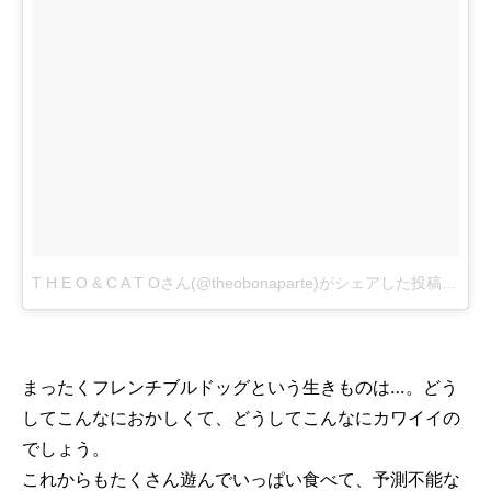
T H E O & C A T Oさん(@theobonaparte)がシェアした投稿
-
201
まったくフレンチブルドッグという生きものは…。どう
してこんなにおかしくて、どうしてこんなにカワイイの
でしょう。
これからもたくさん遊んでいっぱい食べて、予測不能な