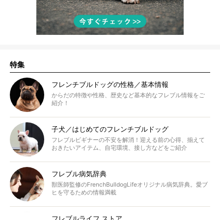
特集
フレンチブルドッグの性格／基本情報
からだの特徴や性格、歴史など基本的なフレブル情報をご
紹介！
子犬／はじめてのフレンチブルドッグ
フレブルビギナーの不安を解消！迎える前の心得、揃えて
おきたいアイテム、自宅環境、接し方などをご紹介
フレブル病気辞典
獣医師監修のFrenchBulldogLifeオリジナル病気辞典。愛ブ
ヒを守るための情報満載
フレブルライフ ストア