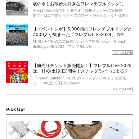
さらには、霊感がない人でも愛犬が成仏したことを知る方
歳の今もお散歩大好きなフレンチブルドッグに！
僧侶としての名は「靖賢（せいけん）」。
法まで。
当時54歳という年齢にして、なぜ動物専門僧侶という道を
今日は15歳の愛ブヒと暮らす、編集メンバーの実体験。
選んだのか。
愛ブヒは二年前からすべてのフードが合わなくなり体重が
お笑い芸人だからこそ暗くなりすぎない、むしろ心がスッ
また、愛犬の旅立ちとどのように向き合うべきなのか。
激減。検査をしても異常はなく「年齢のせいですね…」と言
と軽くなる。
「動物専門僧侶」という立場で、お話しをうかがいまし
われてしまいました。
永久保存版のスペシャル対談です！
【イベントレポ】5,000頭のフレンチブルドッグと
た。
もう諦めるしかないのかな…そんなとき、我が家に届いたの
7,000人が集まった「フレブルLIVE2024」の全
が「THE fu-do(ザ・フード)」の試食品でした。
貌！
そして「THE fu-do(ザ・フード)」を食べつづけて二年、愛
11/9(土)-10(日)の二日間にわたって開催された『French
ブヒは15歳になり、今も元気にお散歩をしています。
Bulldog LIVE 2024（フレブルLIVE）』。
今回は、二年前の絶望から今までを包み隠さず、時系列で
今年はのべ5,000頭のフレンチブルドッグと7,000人のフレ
フレブルLIVE
お話しさせていただきます。
ブルオーナーが集まりました！
【前売りチケット販売開始！】フレブルLIVE 2025
day1の司会はフレブルラバーのロッチさん。day2の音楽フ
は、11/8(土)9(日)開催！スチャダラパーによるテー
ェスには世代ど真ん中のPUFFYが出演するなど、例年以上
に豪華なラインナップ。
マソング制作も決定
『French Bulldog LIVE 2025（フレブルLIVE）』の開催
北は北海道、南は鹿児島県から。全国のフレンチブルドッ
は、11/8(土)-9(日)の2days！
グが一堂に会した「フレブルLIVE2024」の模様を、詳しく
お得な前売りチケット、いよいよ販売スタートです！
フレブルLIVE
お届けです！
さらに今年はビッグニュースが。
なんと、ヒップホップグループ「スチャダラパー」がフレ
最後には2025年の情報もありますので、要チェックでござ
ブルLIVEのテーマソングを制作してくれることになりまし
います！
た！
Pick Up!
テーマソングの情報やお得な前売りチケットの販売情報な
ど、内容盛りだくさんでお送りしていますので、最後まで
お見逃しなく！