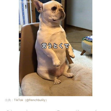
出典：
TikTok（@frenchbulily）