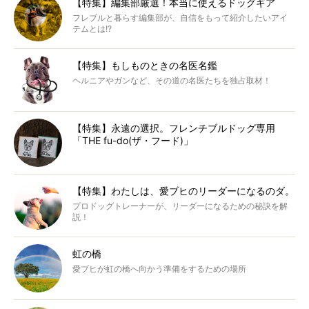
【特集】編集部厳選！本当に使えるドッグギア
フレブルと暮らす編集部が、自信をもって紹介したいアイ
テムとは!?
【特集】もしものときの名医名鑑
ヘルニアやガンなど、その道の名医たちを独占取材！
【特集】永遠の選択。フレンチブルドッグ専用
「THE fu-do(ザ・フード)」
【特集】わたしは、愛ブヒのリーダーになるのダ。
プロドッグトレーナーが、リーダーになるための秘訣を解
説！
虹の橋
愛ブヒが虹の橋へ向かう準備をするための場所