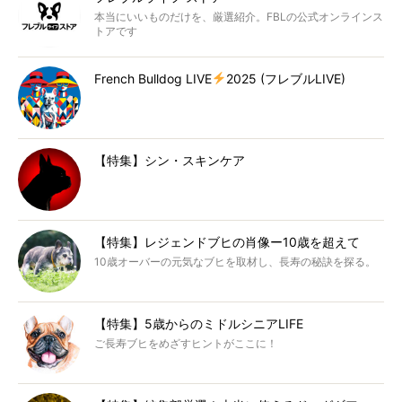
本当にいいものだけを、厳選紹介。FBLの公式オンラインス
トアです
French Bulldog LIVE
2025 (フレブルLIVE)
【特集】シン・スキンケア
【特集】レジェンドブヒの肖像ー10歳を超えて
10歳オーバーの元気なブヒを取材し、長寿の秘訣を探る。
【特集】5歳からのミドルシニアLIFE
ご長寿ブヒをめざすヒントがここに！