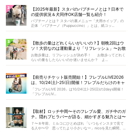
【2025年最新】スタバのパプチーノとは？日本で
の提供状況＆犬同伴OK店舗一覧も紹介！
パプチーノとは？ スタバの裏メニュー「犬用ホイップ」の
正体 「パプチーノ（Puppuccino）」とは、紙コッ...
【散歩の量はどれくらいがいいの？】朝晩2回はウ
ソ！大切なのは運動量より「リフレッシュ」〜お散
歩にまつわる疑問FAQつき〜
お散歩量は、リフレッシュが決め手！ お散歩ってどれく
らいの量をしたらいいのか迷いませんか？ よ...
【前売りチケット販売開始！】フレブルLIVE2026
は、10/24(土)-25(日)開催！フレブルだらけのキャ
ンプ・前夜祭・バスプランも新登場!?
「フレブルLIVE 2026」は10/24(土)-25(日)の2days開催！
「フレブルLIV...
【取材】ロッチ中岡〜そのフレブル愛、ガチ中のガ
チ。隠れブヒラバーが語る、細かすぎる魅力とは〜
【前編】
７〜８年前、ミルコにひとめぼれ 「いつもインスタで見て
る人や〜♡ 思ってたより小さいなー」nicoを見た瞬間、...