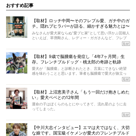
おすすめ記事
【取材】ロッチ中岡〜そのフレブル愛、ガチ中のガ
チ。隠れブヒラバーが語る、細かすぎる魅力とは〜
【前編】
みなさんが愛犬家ならぬ“愛ブヒ家”として思い浮かぶ芸能人
といえば、草彅剛さん、レディー・ガガさんなど、フレブ
ルを飼っている方が多いと思います。が、ロッチ中岡さん
取材
も、じつは大のフレブルラバーだというのをご存知です
か？ フレブルを飼っていないのにもかかわらず、中岡さ
【取材】9歳で脳腫瘍を発症し「4年7ヶ月間」生
んのインスタグラムを覗くと、たくさんのフレブルアカウ
存。フレンチブルドッグ・桃太郎の奇跡と軌跡
ントがフォローされていて、わが『FRENCH BULLDOG
LIFE』モデルのnicoやトーラスも、その中の一頭。
愛犬が「脳腫瘍」と診断されたとき、言葉にできない絶望
そんな中岡さんに、フレブルの魅力を語っていただきまし
感を味わうことと思います。筆者も脳腫瘍で愛犬が旅立っ
た。そのブヒ愛っぷりは、思ってた以上！ ガチ中のガチ
たひとり。だからこそ、どれほど厄介で困難な病気かを理
取材
でした!?
解をしているつもりです。「発症から1年生存すれば素晴ら
しい」とされるこの病気。
【取材】上沼恵美子さん「もう一回だけ抱きしめた
ところが、フレンチブルドッグの桃太郎は9歳で脳腫瘍を発
い」愛犬ベベとの12年間
症し、なんと4年7ヶ月間も生き抜いたのです。旅立ったと
きの年齢は13歳と11ヶ月、レジェンド級のレジェンドでし
運命の子はぼくらのもとにやってきて、流れ星のように去
た。さらには、治療後3年間は一度も発作が起きなかったと
ってしまった。
いいます。
その悲しみを語ることはなかなかむずかしい。
取材
この事実はフレンチブルドッグだけでなく、脳腫瘍と闘う
けれども、ぼくらはそのことについて考えたいし、泣き出
多くの犬たちに勇気と希望を与えるに違いありません。桃
しそうな飼い主さんを目の前にして、ほんのすこしでも寄
太郎のオーナーである佐藤さんご夫婦に、治療の選択やケ
【中川大志インタビュー】エマは犬ではなく、大切
り添いたいと思う。
アについて詳しくお話しをうかがいました。
な娘です。国宝級イケメンが愛犬のフレンチブルド
その悲しみをいますぐ解消することはできないが、話をき