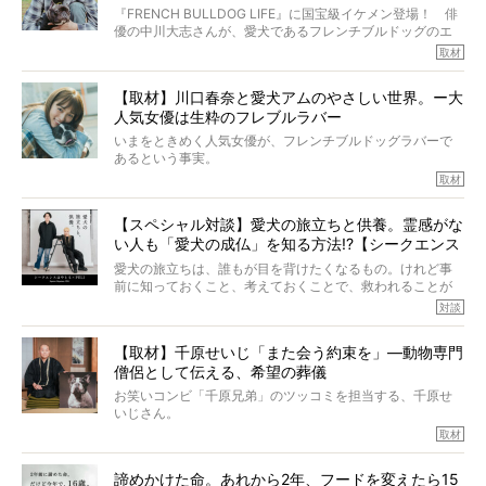
いて、泣いたり笑ったりするのもいいだろう。
ッグと一緒に登場
『FRENCH BULLDOG LIFE』に国宝級イケメン登場！ 俳
こんな子だった、こんなにいい子だった、ほんとうに愛し
優の中川大志さんが、愛犬であるフレンチブルドッグのエ
ていたと。
マちゃん（2歳の女の子）にメロメロとの情報を聞きつけ、
取材
ぼくらは上沼恵美子さんのご自宅へ伺って、お話をきこう
中川さんを直撃。そのフレブル愛をたっぷり語っていただ
と思った。
きました。他のフレブルオーナーさん同様、濃すぎる親バ
【取材】川口春奈と愛犬アムのやさしい世界。ー大
カエピソードが次から次へと飛び出しました。
人気女優は生粋のフレブルラバー
いまをときめく人気女優が、フレンチブルドッグラバーで
あるという事実。
そうです、その人は川口春奈さん。
取材
アムちゃんというパイドの女の子と暮らしています。
話を聞けば聞くほど、そして春奈さんとアムちゃんのやり
【スペシャル対談】愛犬の旅立ちと供養。霊感がな
とりを目の当たりにするほどに、そのフレンチブルドッグ
い人も「愛犬の成仏」を知る方法!?【シークエンス
愛がわたしたちのそれとまったく同じであることに、なん
だかうれしくなってしまったのでした。
はやとも×PELI】
愛犬の旅立ちは、誰もが目を背けたくなるもの。けれど事
春奈さんとアムちゃんのすてきな暮らしを、BUHI編集長の
前に知っておくこと、考えておくことで、救われることが
小西がいつくしみながら、切り取らせていただきます。
たくさんあります。
対談
今回は、お盆スペシャル企画。世間が認めるほどの霊視能
【取材】千原せいじ「また会う約束を」―動物専門
力をもつお笑い芸人「シークエンスはやとも」さんに、愛
僧侶として伝える、希望の葬儀
犬の旅立ちや供養についてインタビュー。
インタビュアー兼対談相手は、大の犬好きで心霊分野の知
お笑いコンビ「千原兄弟」のツッコミを担当する、千原せ
識にも長けているPELIさん。
いじさん。
取材
「愛犬が旅立ったあと、ベッドやおもちゃはどうすればい
今年で結成35周年を迎え、芸人としての活躍も目覚ましい
い？」「お骨はどうするべき？」「お花やお線香は喜んで
中、2024年5月に動物専門僧侶になり世間を驚かせまし
くれる？」
諦めかけた命。あれから2年、フードを変えたら15
た。