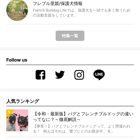
フレブル里親/保護犬情報
French Bulldog Lifeでは、保護犬を一頭でも多く救うため
の活動支援をしています。
特集一覧
Follow us
人気ランキング
【令和・最新版】パグとフレンチブルドッグの違い
ってなに？～徹底解説～
【事実！】パグとフレンチブルドッグって、よく間違われ
る！ 例えばそれは、愛ブヒとのお散歩中。 &...