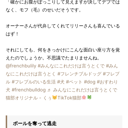
「確かにお腹がぽっこりして見えますが決してデブでは
なく、モフ（毛）のせいだそうです。
オーナーさんが代弁してくれてリリーさんも喜んでいる
はず！
それにしても、何をきっかけにこんな面白い座り方を覚
えたのでしょうか。不思議でたまりませんね。
@frenchbulily
#みんなにこれだけは言うとくで
#みん
なにこれだけは言うとく
#フレンチブルドッグ
#フレブ
ル
#フレブルのいる生活
#犬
#ペット
#dog
#おすわり
犬
#frenchbulldog
♬ みんなにこれだけは言うとくで
猫部オリジナル - くぅ
TikTok猫部
ボールを奪って逃走