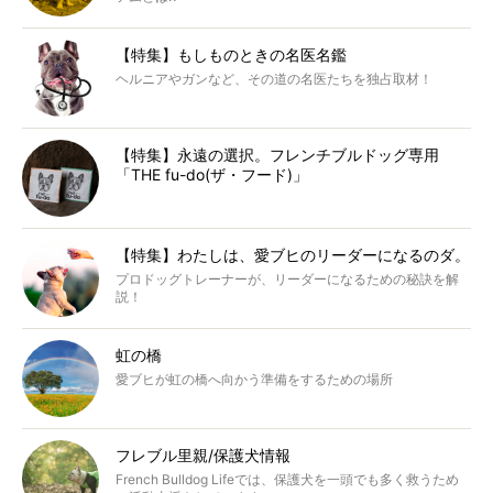
【特集】もしものときの名医名鑑
ヘルニアやガンなど、その道の名医たちを独占取材！
【特集】永遠の選択。フレンチブルドッグ専用
「THE fu-do(ザ・フード)」
【特集】わたしは、愛ブヒのリーダーになるのダ。
プロドッグトレーナーが、リーダーになるための秘訣を解
説！
虹の橋
愛ブヒが虹の橋へ向かう準備をするための場所
フレブル里親/保護犬情報
French Bulldog Lifeでは、保護犬を一頭でも多く救うため