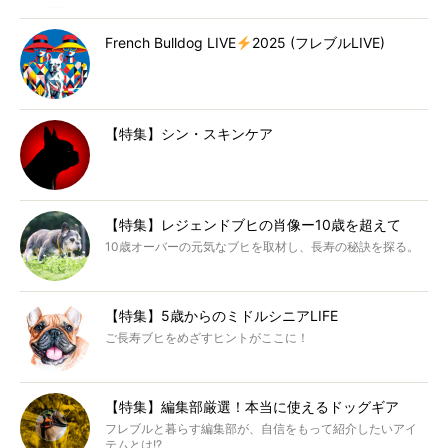
French Bulldog LIVE
2025 (フレブルLIVE)
【特集】シン・スキンケア
【特集】レジェンドブヒの肖像ー10歳を超えて
10歳オーバーの元気なブヒを取材し、長寿の秘訣を探る。
【特集】5歳からのミドルシニアLIFE
ご長寿ブヒをめざすヒントがここに！
【特集】編集部厳選！本当に使えるドッグギア
フレブルと暮らす編集部が、自信をもって紹介したいアイ
テムとは!?