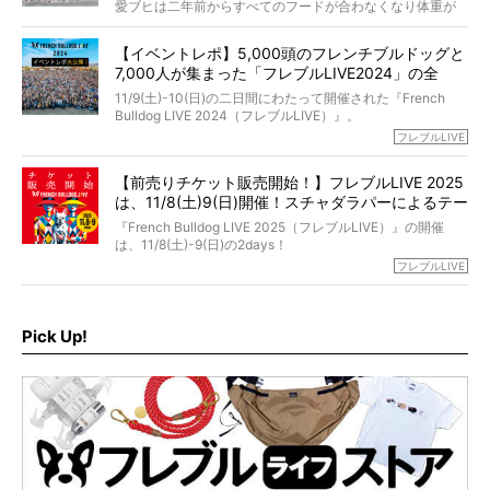
選んだのか。
愛ブヒは二年前からすべてのフードが合わなくなり体重が
お笑い芸人だからこそ暗くなりすぎない、むしろ心がスッ
また、愛犬の旅立ちとどのように向き合うべきなのか。
激減。検査をしても異常はなく「年齢のせいですね…」と言
と軽くなる。
「動物専門僧侶」という立場で、お話しをうかがいまし
われてしまいました。
永久保存版のスペシャル対談です！
【イベントレポ】5,000頭のフレンチブルドッグと
た。
もう諦めるしかないのかな…そんなとき、我が家に届いたの
7,000人が集まった「フレブルLIVE2024」の全
が「THE fu-do(ザ・フード)」の試食品でした。
貌！
そして「THE fu-do(ザ・フード)」を食べつづけて二年、愛
11/9(土)-10(日)の二日間にわたって開催された『French
ブヒは15歳になり、今も元気にお散歩をしています。
Bulldog LIVE 2024（フレブルLIVE）』。
今回は、二年前の絶望から今までを包み隠さず、時系列で
今年はのべ5,000頭のフレンチブルドッグと7,000人のフレ
フレブルLIVE
お話しさせていただきます。
ブルオーナーが集まりました！
【前売りチケット販売開始！】フレブルLIVE 2025
day1の司会はフレブルラバーのロッチさん。day2の音楽フ
は、11/8(土)9(日)開催！スチャダラパーによるテー
ェスには世代ど真ん中のPUFFYが出演するなど、例年以上
に豪華なラインナップ。
マソング制作も決定
『French Bulldog LIVE 2025（フレブルLIVE）』の開催
北は北海道、南は鹿児島県から。全国のフレンチブルドッ
は、11/8(土)-9(日)の2days！
グが一堂に会した「フレブルLIVE2024」の模様を、詳しく
お得な前売りチケット、いよいよ販売スタートです！
フレブルLIVE
お届けです！
さらに今年はビッグニュースが。
なんと、ヒップホップグループ「スチャダラパー」がフレ
最後には2025年の情報もありますので、要チェックでござ
ブルLIVEのテーマソングを制作してくれることになりまし
います！
た！
Pick Up!
テーマソングの情報やお得な前売りチケットの販売情報な
ど、内容盛りだくさんでお送りしていますので、最後まで
お見逃しなく！