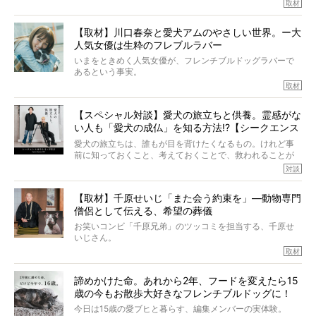
マちゃん（2歳の女の子）にメロメロとの情報を聞きつけ、
取材
ぼくらは上沼恵美子さんのご自宅へ伺って、お話をきこう
中川さんを直撃。そのフレブル愛をたっぷり語っていただ
と思った。
きました。他のフレブルオーナーさん同様、濃すぎる親バ
【取材】川口春奈と愛犬アムのやさしい世界。ー大
カエピソードが次から次へと飛び出しました。
人気女優は生粋のフレブルラバー
いまをときめく人気女優が、フレンチブルドッグラバーで
あるという事実。
そうです、その人は川口春奈さん。
取材
アムちゃんというパイドの女の子と暮らしています。
話を聞けば聞くほど、そして春奈さんとアムちゃんのやり
【スペシャル対談】愛犬の旅立ちと供養。霊感がな
とりを目の当たりにするほどに、そのフレンチブルドッグ
い人も「愛犬の成仏」を知る方法!?【シークエンス
愛がわたしたちのそれとまったく同じであることに、なん
だかうれしくなってしまったのでした。
はやとも×PELI】
愛犬の旅立ちは、誰もが目を背けたくなるもの。けれど事
春奈さんとアムちゃんのすてきな暮らしを、BUHI編集長の
前に知っておくこと、考えておくことで、救われることが
小西がいつくしみながら、切り取らせていただきます。
たくさんあります。
対談
今回は、お盆スペシャル企画。世間が認めるほどの霊視能
【取材】千原せいじ「また会う約束を」―動物専門
力をもつお笑い芸人「シークエンスはやとも」さんに、愛
僧侶として伝える、希望の葬儀
犬の旅立ちや供養についてインタビュー。
インタビュアー兼対談相手は、大の犬好きで心霊分野の知
お笑いコンビ「千原兄弟」のツッコミを担当する、千原せ
識にも長けているPELIさん。
いじさん。
取材
「愛犬が旅立ったあと、ベッドやおもちゃはどうすればい
今年で結成35周年を迎え、芸人としての活躍も目覚ましい
い？」「お骨はどうするべき？」「お花やお線香は喜んで
中、2024年5月に動物専門僧侶になり世間を驚かせまし
くれる？」
諦めかけた命。あれから2年、フードを変えたら15
た。
さらには、霊感がない人でも愛犬が成仏したことを知る方
歳の今もお散歩大好きなフレンチブルドッグに！
僧侶としての名は「靖賢（せいけん）」。
法まで。
当時54歳という年齢にして、なぜ動物専門僧侶という道を
今日は15歳の愛ブヒと暮らす、編集メンバーの実体験。