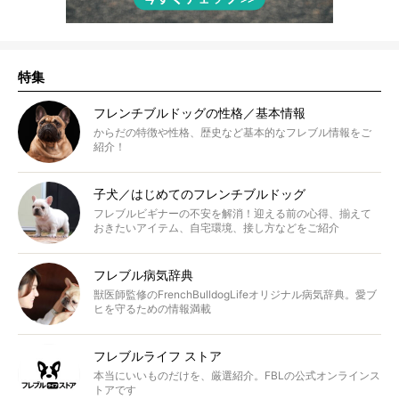
特集
フレンチブルドッグの性格／基本情報
からだの特徴や性格、歴史など基本的なフレブル情報をご
紹介！
子犬／はじめてのフレンチブルドッグ
フレブルビギナーの不安を解消！迎える前の心得、揃えて
おきたいアイテム、自宅環境、接し方などをご紹介
フレブル病気辞典
獣医師監修のFrenchBulldogLifeオリジナル病気辞典。愛ブ
ヒを守るための情報満載
フレブルライフ ストア
本当にいいものだけを、厳選紹介。FBLの公式オンラインス
トアです