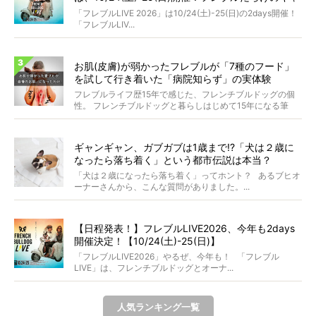
ンプ・前夜祭・バスプランも新登場!?
「フレブルLIVE 2026」は10/24(土)-25(日)の2days開催！
「フレブルLIV...
お肌(皮膚)が弱かったフレブルが「7種のフード」
を試して行き着いた「病院知らず」の実体験
フレブルライフ歴15年で感じた、フレンチブルドッグの個
性。 フレンチブルドッグと暮らしはじめて15年になる筆
者...
ギャンギャン、ガブガブは1歳まで!?「犬は２歳に
なったら落ち着く」という都市伝説は本当？
「犬は２歳になったら落ち着く」ってホント？ あるブヒオ
ーナーさんから、こんな質問がありました。...
【日程発表！】フレブルLIVE2026、今年も2days
開催決定！【10/24(土)-25(日)】
「フレブルLIVE2026」やるぜ、今年も！ 「フレブル
LIVE」は、フレンチブルドッグとオーナ...
人気ランキング一覧