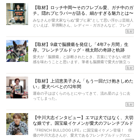
【取材】ロッチ中岡〜そのフレブル愛、ガチ中のガ
チ。隠れブヒラバーが語る、細かすぎる魅力とは〜
【前編】
みなさんが愛犬家ならぬ“愛ブヒ家”として思い浮かぶ芸能人
といえば、草彅剛さん、レディー・ガガさんなど、フレブ
ルを飼っている方が多いと思います。が、ロッチ中岡さん
取材
も、じつは大のフレブルラバーだというのをご存知です
か？ フレブルを飼っていないのにもかかわらず、中岡さ
【取材】9歳で脳腫瘍を発症し「4年7ヶ月間」生
んのインスタグラムを覗くと、たくさんのフレブルアカウ
存。フレンチブルドッグ・桃太郎の奇跡と軌跡
ントがフォローされていて、わが『FRENCH BULLDOG
LIFE』モデルのnicoやトーラスも、その中の一頭。
愛犬が「脳腫瘍」と診断されたとき、言葉にできない絶望
そんな中岡さんに、フレブルの魅力を語っていただきまし
感を味わうことと思います。筆者も脳腫瘍で愛犬が旅立っ
た。そのブヒ愛っぷりは、思ってた以上！ ガチ中のガチ
たひとり。だからこそ、どれほど厄介で困難な病気かを理
取材
でした!?
解をしているつもりです。「発症から1年生存すれば素晴ら
しい」とされるこの病気。
【取材】上沼恵美子さん「もう一回だけ抱きしめた
ところが、フレンチブルドッグの桃太郎は9歳で脳腫瘍を発
い」愛犬ベベとの12年間
症し、なんと4年7ヶ月間も生き抜いたのです。旅立ったと
きの年齢は13歳と11ヶ月、レジェンド級のレジェンドでし
運命の子はぼくらのもとにやってきて、流れ星のように去
た。さらには、治療後3年間は一度も発作が起きなかったと
ってしまった。
いいます。
その悲しみを語ることはなかなかむずかしい。
取材
この事実はフレンチブルドッグだけでなく、脳腫瘍と闘う
けれども、ぼくらはそのことについて考えたいし、泣き出
多くの犬たちに勇気と希望を与えるに違いありません。桃
しそうな飼い主さんを目の前にして、ほんのすこしでも寄
太郎のオーナーである佐藤さんご夫婦に、治療の選択やケ
【中川大志インタビュー】エマは犬ではなく、大切
り添いたいと思う。
アについて詳しくお話しをうかがいました。
な娘です。国宝級イケメンが愛犬のフレンチブルド
その悲しみをいますぐ解消することはできないが、話をき
いて、泣いたり笑ったりするのもいいだろう。
ッグと一緒に登場
『FRENCH BULLDOG LIFE』に国宝級イケメン登場！ 俳
こんな子だった、こんなにいい子だった、ほんとうに愛し
優の中川大志さんが、愛犬であるフレンチブルドッグのエ
ていたと。