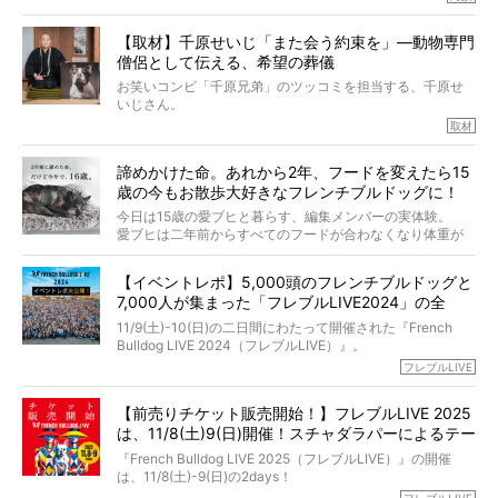
今回は、お盆スペシャル企画。世間が認めるほどの霊視能
【取材】千原せいじ「また会う約束を」―動物専門
力をもつお笑い芸人「シークエンスはやとも」さんに、愛
僧侶として伝える、希望の葬儀
犬の旅立ちや供養についてインタビュー。
インタビュアー兼対談相手は、大の犬好きで心霊分野の知
お笑いコンビ「千原兄弟」のツッコミを担当する、千原せ
識にも長けているPELIさん。
いじさん。
取材
「愛犬が旅立ったあと、ベッドやおもちゃはどうすればい
今年で結成35周年を迎え、芸人としての活躍も目覚ましい
い？」「お骨はどうするべき？」「お花やお線香は喜んで
中、2024年5月に動物専門僧侶になり世間を驚かせまし
くれる？」
諦めかけた命。あれから2年、フードを変えたら15
た。
さらには、霊感がない人でも愛犬が成仏したことを知る方
歳の今もお散歩大好きなフレンチブルドッグに！
僧侶としての名は「靖賢（せいけん）」。
法まで。
当時54歳という年齢にして、なぜ動物専門僧侶という道を
今日は15歳の愛ブヒと暮らす、編集メンバーの実体験。
選んだのか。
愛ブヒは二年前からすべてのフードが合わなくなり体重が
お笑い芸人だからこそ暗くなりすぎない、むしろ心がスッ
また、愛犬の旅立ちとどのように向き合うべきなのか。
激減。検査をしても異常はなく「年齢のせいですね…」と言
と軽くなる。
「動物専門僧侶」という立場で、お話しをうかがいまし
われてしまいました。
永久保存版のスペシャル対談です！
【イベントレポ】5,000頭のフレンチブルドッグと
た。
もう諦めるしかないのかな…そんなとき、我が家に届いたの
7,000人が集まった「フレブルLIVE2024」の全
が「THE fu-do(ザ・フード)」の試食品でした。
貌！
そして「THE fu-do(ザ・フード)」を食べつづけて二年、愛
11/9(土)-10(日)の二日間にわたって開催された『French
ブヒは15歳になり、今も元気にお散歩をしています。
Bulldog LIVE 2024（フレブルLIVE）』。
今回は、二年前の絶望から今までを包み隠さず、時系列で
今年はのべ5,000頭のフレンチブルドッグと7,000人のフレ
フレブルLIVE
お話しさせていただきます。
ブルオーナーが集まりました！
【前売りチケット販売開始！】フレブルLIVE 2025
day1の司会はフレブルラバーのロッチさん。day2の音楽フ
は、11/8(土)9(日)開催！スチャダラパーによるテー
ェスには世代ど真ん中のPUFFYが出演するなど、例年以上
に豪華なラインナップ。
マソング制作も決定
『French Bulldog LIVE 2025（フレブルLIVE）』の開催
北は北海道、南は鹿児島県から。全国のフレンチブルドッ
は、11/8(土)-9(日)の2days！
グが一堂に会した「フレブルLIVE2024」の模様を、詳しく
お得な前売りチケット、いよいよ販売スタートです！