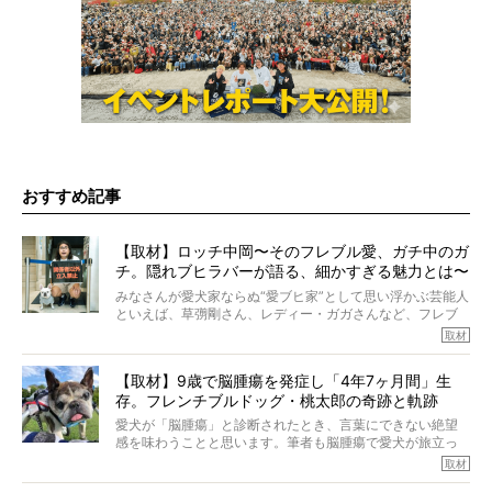
おすすめ記事
【取材】ロッチ中岡〜そのフレブル愛、ガチ中のガ
チ。隠れブヒラバーが語る、細かすぎる魅力とは〜
【前編】
みなさんが愛犬家ならぬ“愛ブヒ家”として思い浮かぶ芸能人
といえば、草彅剛さん、レディー・ガガさんなど、フレブ
ルを飼っている方が多いと思います。が、ロッチ中岡さん
取材
も、じつは大のフレブルラバーだというのをご存知です
か？ フレブルを飼っていないのにもかかわらず、中岡さ
【取材】9歳で脳腫瘍を発症し「4年7ヶ月間」生
んのインスタグラムを覗くと、たくさんのフレブルアカウ
存。フレンチブルドッグ・桃太郎の奇跡と軌跡
ントがフォローされていて、わが『FRENCH BULLDOG
LIFE』モデルのnicoやトーラスも、その中の一頭。
愛犬が「脳腫瘍」と診断されたとき、言葉にできない絶望
そんな中岡さんに、フレブルの魅力を語っていただきまし
感を味わうことと思います。筆者も脳腫瘍で愛犬が旅立っ
た。そのブヒ愛っぷりは、思ってた以上！ ガチ中のガチ
たひとり。だからこそ、どれほど厄介で困難な病気かを理
取材
でした!?
解をしているつもりです。「発症から1年生存すれば素晴ら