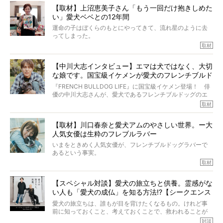
しい」とされるこの病気。
【取材】上沼恵美子さん「もう一回だけ抱きしめた
ところが、フレンチブルドッグの桃太郎は9歳で脳腫瘍を発
い」愛犬ベベとの12年間
症し、なんと4年7ヶ月間も生き抜いたのです。旅立ったと
きの年齢は13歳と11ヶ月、レジェンド級のレジェンドでし
運命の子はぼくらのもとにやってきて、流れ星のように去
た。さらには、治療後3年間は一度も発作が起きなかったと
ってしまった。
いいます。
その悲しみを語ることはなかなかむずかしい。
取材
この事実はフレンチブルドッグだけでなく、脳腫瘍と闘う
けれども、ぼくらはそのことについて考えたいし、泣き出
多くの犬たちに勇気と希望を与えるに違いありません。桃
しそうな飼い主さんを目の前にして、ほんのすこしでも寄
太郎のオーナーである佐藤さんご夫婦に、治療の選択やケ
【中川大志インタビュー】エマは犬ではなく、大切
り添いたいと思う。
アについて詳しくお話しをうかがいました。
な娘です。国宝級イケメンが愛犬のフレンチブルド
その悲しみをいますぐ解消することはできないが、話をき
いて、泣いたり笑ったりするのもいいだろう。
ッグと一緒に登場
『FRENCH BULLDOG LIFE』に国宝級イケメン登場！ 俳
こんな子だった、こんなにいい子だった、ほんとうに愛し
優の中川大志さんが、愛犬であるフレンチブルドッグのエ
ていたと。
マちゃん（2歳の女の子）にメロメロとの情報を聞きつけ、
取材
ぼくらは上沼恵美子さんのご自宅へ伺って、お話をきこう
中川さんを直撃。そのフレブル愛をたっぷり語っていただ
と思った。
きました。他のフレブルオーナーさん同様、濃すぎる親バ
【取材】川口春奈と愛犬アムのやさしい世界。ー大
カエピソードが次から次へと飛び出しました。
人気女優は生粋のフレブルラバー
いまをときめく人気女優が、フレンチブルドッグラバーで
あるという事実。
そうです、その人は川口春奈さん。
取材
アムちゃんというパイドの女の子と暮らしています。
話を聞けば聞くほど、そして春奈さんとアムちゃんのやり
【スペシャル対談】愛犬の旅立ちと供養。霊感がな
とりを目の当たりにするほどに、そのフレンチブルドッグ
い人も「愛犬の成仏」を知る方法!?【シークエンス
愛がわたしたちのそれとまったく同じであることに、なん
だかうれしくなってしまったのでした。
はやとも×PELI】
愛犬の旅立ちは、誰もが目を背けたくなるもの。けれど事
春奈さんとアムちゃんのすてきな暮らしを、BUHI編集長の
前に知っておくこと、考えておくことで、救われることが
小西がいつくしみながら、切り取らせていただきます。
たくさんあります。
対談