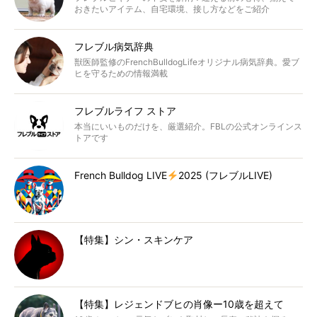
おきたいアイテム、自宅環境、接し方などをご紹介
フレブル病気辞典
獣医師監修のFrenchBulldogLifeオリジナル病気辞典。愛ブ
ヒを守るための情報満載
フレブルライフ ストア
本当にいいものだけを、厳選紹介。FBLの公式オンラインス
トアです
French Bulldog LIVE
2025 (フレブルLIVE)
【特集】シン・スキンケア
【特集】レジェンドブヒの肖像ー10歳を超えて