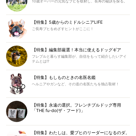
10歳オーバーの元気なブヒを取材し、長寿の秘訣を探る。
【特集】5歳からのミドルシニアLIFE
ご長寿ブヒをめざすヒントがここに！
【特集】編集部厳選！本当に使えるドッグギア
フレブルと暮らす編集部が、自信をもって紹介したいアイ
テムとは!?
【特集】もしものときの名医名鑑
ヘルニアやガンなど、その道の名医たちを独占取材！
【特集】永遠の選択。フレンチブルドッグ専用
「THE fu-do(ザ・フード)」
【特集】わたしは、愛ブヒのリーダーになるのダ。