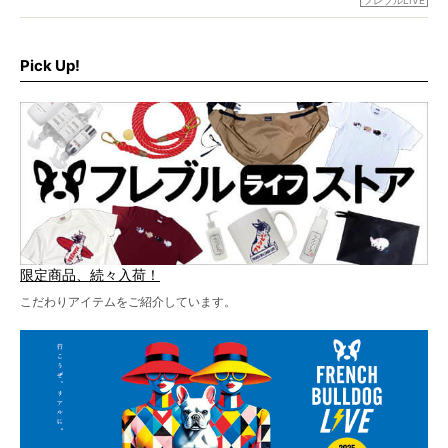
フレブルLIVE
お届けです！
さらに今年はビッグニュースが。
なんと、ヒップホップグループ「スチャダラパー」がフレ
最後には2025年の情報もありますので、要チェックでござ
ブルLIVEのテーマソングを制作してくれることになりまし
います！
た！
Pick Up!
テーマソングの情報やお得な前売りチケットの販売情報な
ど、内容盛りだくさんでお送りしていますので、最後まで
お見逃しなく！
限定商品、続々入荷！
こだわりアイテムをご紹介しています。