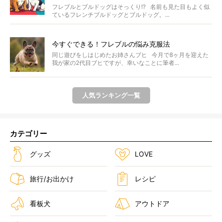
フレブルとブルドッグはそっくり!? 名前も見た目もよく似
ているフレンチブルドッグとブルドッグ。...
今すぐできる！フレブルの悩み克服法
同じ遊びをしはじめたお姉さんブヒ 今月で8ヶ月を迎えた
我が家の2代目ブヒですが、幸いなことに筆者...
人気ランキング一覧
カテゴリー
グッズ
LOVE
旅行/お出かけ
レシピ
看板犬
アウトドア