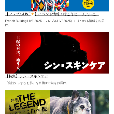
【フレブルLIVE
】イベント情報！行こうぜ、リアルに。
French Bulldog LIVE 2025（フレブルLIVE2025）にまつわる情報をお届
け。
【特集】シン・スキンケア
「病院知らずなお肌」を目指す方法をお届け。