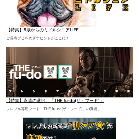
【特集】5歳からのミドルシニアLIFE
ご長寿ブヒをめざすヒントがここに！
【特集】永遠の選択。「THE fu-do(ザ・フード)」
フレブル専用フード「THE fu-do(ザ・フード)」の真髄。