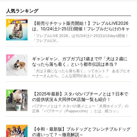
人気ランキング
【前売りチケット販売開始！】フレブルLIVE2026
は、10/24(土)-25(日)開催！フレブルだらけのキャ
ンプ・前夜祭・バスプランも新登場!?
「フレブルLIVE 2026」は10/24(土)-25(日)の2days開催！
「フレブルLIV...
ギャンギャン、ガブガブは1歳まで!?「犬は２歳に
なったら落ち着く」という都市伝説は本当？
「犬は２歳になったら落ち着く」ってホント？ あるブヒオ
ーナーさんから、こんな質問がありました。...
【2025年最新】スタバのパプチーノとは？日本で
の提供状況＆犬同伴OK店舗一覧も紹介！
パプチーノとは？ スタバの裏メニュー「犬用ホイップ」の
正体 「パプチーノ（Puppuccino）」とは、紙コッ...
【令和・最新版】ブルドッグとフレンチブルドッグ
の違いって？～徹底解説～