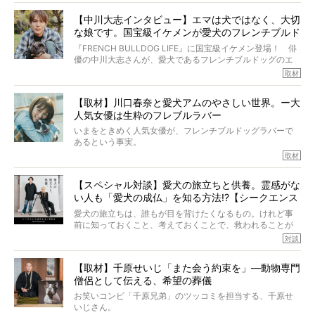
多くの犬たちに勇気と希望を与えるに違いありません。桃
しそうな飼い主さんを目の前にして、ほんのすこしでも寄
太郎のオーナーである佐藤さんご夫婦に、治療の選択やケ
【中川大志インタビュー】エマは犬ではなく、大切
り添いたいと思う。
アについて詳しくお話しをうかがいました。
な娘です。国宝級イケメンが愛犬のフレンチブルド
その悲しみをいますぐ解消することはできないが、話をき
いて、泣いたり笑ったりするのもいいだろう。
ッグと一緒に登場
『FRENCH BULLDOG LIFE』に国宝級イケメン登場！ 俳
こんな子だった、こんなにいい子だった、ほんとうに愛し
優の中川大志さんが、愛犬であるフレンチブルドッグのエ
ていたと。
マちゃん（2歳の女の子）にメロメロとの情報を聞きつけ、
取材
ぼくらは上沼恵美子さんのご自宅へ伺って、お話をきこう
中川さんを直撃。そのフレブル愛をたっぷり語っていただ
と思った。
きました。他のフレブルオーナーさん同様、濃すぎる親バ
【取材】川口春奈と愛犬アムのやさしい世界。ー大
カエピソードが次から次へと飛び出しました。
人気女優は生粋のフレブルラバー
いまをときめく人気女優が、フレンチブルドッグラバーで
あるという事実。
そうです、その人は川口春奈さん。
取材
アムちゃんというパイドの女の子と暮らしています。
話を聞けば聞くほど、そして春奈さんとアムちゃんのやり
【スペシャル対談】愛犬の旅立ちと供養。霊感がな
とりを目の当たりにするほどに、そのフレンチブルドッグ
い人も「愛犬の成仏」を知る方法!?【シークエンス
愛がわたしたちのそれとまったく同じであることに、なん
だかうれしくなってしまったのでした。
はやとも×PELI】
愛犬の旅立ちは、誰もが目を背けたくなるもの。けれど事
春奈さんとアムちゃんのすてきな暮らしを、BUHI編集長の
前に知っておくこと、考えておくことで、救われることが
小西がいつくしみながら、切り取らせていただきます。
たくさんあります。
対談
今回は、お盆スペシャル企画。世間が認めるほどの霊視能
【取材】千原せいじ「また会う約束を」―動物専門
力をもつお笑い芸人「シークエンスはやとも」さんに、愛
僧侶として伝える、希望の葬儀
犬の旅立ちや供養についてインタビュー。
インタビュアー兼対談相手は、大の犬好きで心霊分野の知
お笑いコンビ「千原兄弟」のツッコミを担当する、千原せ
識にも長けているPELIさん。
いじさん。