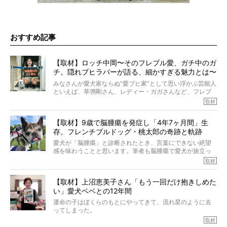
おすすめ記事
【取材】ロッチ中岡〜そのフレブル愛、ガチ中のガ
チ。隠れブヒラバーが語る、細かすぎる魅力とは〜
【前編】
みなさんが愛犬家ならぬ“愛ブヒ家”として思い浮かぶ芸能人
といえば、草彅剛さん、レディー・ガガさんなど、フレブ
ルを飼っている方が多いと思います。が、ロッチ中岡さん
取材
も、じつは大のフレブルラバーだというのをご存知です
か？ フレブルを飼っていないのにもかかわらず、中岡さ
【取材】9歳で脳腫瘍を発症し「4年7ヶ月間」生
んのインスタグラムを覗くと、たくさんのフレブルアカウ
存。フレンチブルドッグ・桃太郎の奇跡と軌跡
ントがフォローされていて、わが『FRENCH BULLDOG
LIFE』モデルのnicoやトーラスも、その中の一頭。
愛犬が「脳腫瘍」と診断されたとき、言葉にできない絶望
そんな中岡さんに、フレブルの魅力を語っていただきまし
感を味わうことと思います。筆者も脳腫瘍で愛犬が旅立っ
た。そのブヒ愛っぷりは、思ってた以上！ ガチ中のガチ
たひとり。だからこそ、どれほど厄介で困難な病気かを理
取材
でした!?
解をしているつもりです。「発症から1年生存すれば素晴ら
しい」とされるこの病気。
【取材】上沼恵美子さん「もう一回だけ抱きしめた
ところが、フレンチブルドッグの桃太郎は9歳で脳腫瘍を発
い」愛犬ベベとの12年間
症し、なんと4年7ヶ月間も生き抜いたのです。旅立ったと
きの年齢は13歳と11ヶ月、レジェンド級のレジェンドでし
運命の子はぼくらのもとにやってきて、流れ星のように去
た。さらには、治療後3年間は一度も発作が起きなかったと
ってしまった。
いいます。
その悲しみを語ることはなかなかむずかしい。
取材
この事実はフレンチブルドッグだけでなく、脳腫瘍と闘う
けれども、ぼくらはそのことについて考えたいし、泣き出