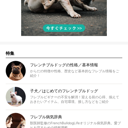
特集
フレンチブルドッグの性格／基本情報
からだの特徴や性格、歴史など基本的なフレブル情報をご
紹介！
子犬／はじめてのフレンチブルドッグ
フレブルビギナーの不安を解消！迎える前の心得、揃えて
おきたいアイテム、自宅環境、接し方などをご紹介
フレブル病気辞典
獣医師監修のFrenchBulldogLifeオリジナル病気辞典。愛ブ
ヒを守るための情報満載