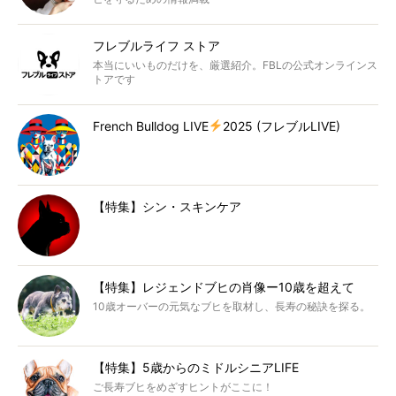
フレブルライフ ストア
本当にいいものだけを、厳選紹介。FBLの公式オンラインス
トアです
French Bulldog LIVE
2025 (フレブルLIVE)
【特集】シン・スキンケア
【特集】レジェンドブヒの肖像ー10歳を超えて
10歳オーバーの元気なブヒを取材し、長寿の秘訣を探る。
【特集】5歳からのミドルシニアLIFE
ご長寿ブヒをめざすヒントがここに！