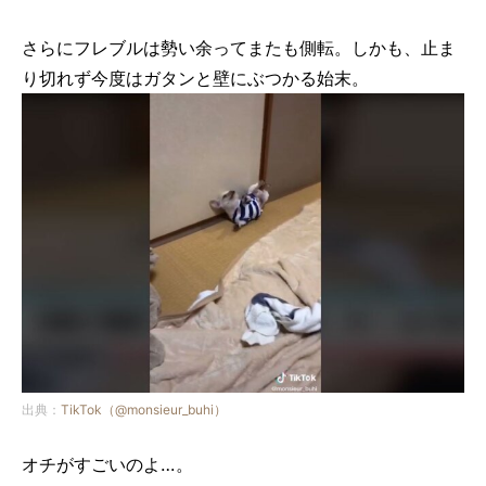
さらにフレブルは勢い余ってまたも側転。しかも、止ま
り切れず今度はガタンと壁にぶつかる始末。
出典：
TikTok（@monsieur_buhi）
オチがすごいのよ…。