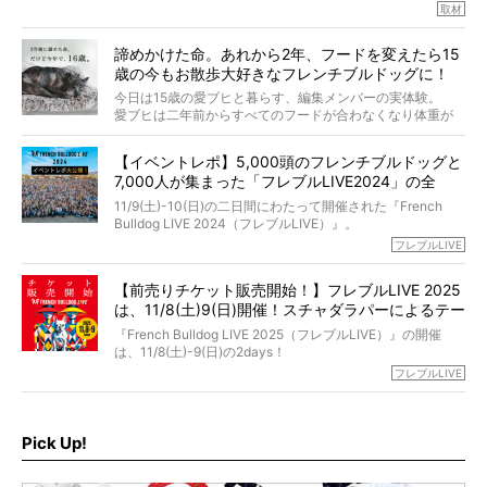
取材
「愛犬が旅立ったあと、ベッドやおもちゃはどうすればい
今年で結成35周年を迎え、芸人としての活躍も目覚ましい
い？」「お骨はどうするべき？」「お花やお線香は喜んで
中、2024年5月に動物専門僧侶になり世間を驚かせまし
くれる？」
諦めかけた命。あれから2年、フードを変えたら15
た。
さらには、霊感がない人でも愛犬が成仏したことを知る方
歳の今もお散歩大好きなフレンチブルドッグに！
僧侶としての名は「靖賢（せいけん）」。
法まで。
当時54歳という年齢にして、なぜ動物専門僧侶という道を
今日は15歳の愛ブヒと暮らす、編集メンバーの実体験。
選んだのか。
愛ブヒは二年前からすべてのフードが合わなくなり体重が
お笑い芸人だからこそ暗くなりすぎない、むしろ心がスッ
また、愛犬の旅立ちとどのように向き合うべきなのか。
激減。検査をしても異常はなく「年齢のせいですね…」と言
と軽くなる。
「動物専門僧侶」という立場で、お話しをうかがいまし
われてしまいました。
永久保存版のスペシャル対談です！
【イベントレポ】5,000頭のフレンチブルドッグと
た。
もう諦めるしかないのかな…そんなとき、我が家に届いたの
7,000人が集まった「フレブルLIVE2024」の全
が「THE fu-do(ザ・フード)」の試食品でした。
貌！
そして「THE fu-do(ザ・フード)」を食べつづけて二年、愛
11/9(土)-10(日)の二日間にわたって開催された『French
ブヒは15歳になり、今も元気にお散歩をしています。
Bulldog LIVE 2024（フレブルLIVE）』。
今回は、二年前の絶望から今までを包み隠さず、時系列で
今年はのべ5,000頭のフレンチブルドッグと7,000人のフレ
フレブルLIVE
お話しさせていただきます。
ブルオーナーが集まりました！
【前売りチケット販売開始！】フレブルLIVE 2025
day1の司会はフレブルラバーのロッチさん。day2の音楽フ
は、11/8(土)9(日)開催！スチャダラパーによるテー
ェスには世代ど真ん中のPUFFYが出演するなど、例年以上
に豪華なラインナップ。
マソング制作も決定
『French Bulldog LIVE 2025（フレブルLIVE）』の開催
北は北海道、南は鹿児島県から。全国のフレンチブルドッ
は、11/8(土)-9(日)の2days！
グが一堂に会した「フレブルLIVE2024」の模様を、詳しく
お得な前売りチケット、いよいよ販売スタートです！
フレブルLIVE
お届けです！
さらに今年はビッグニュースが。
なんと、ヒップホップグループ「スチャダラパー」がフレ
最後には2025年の情報もありますので、要チェックでござ
ブルLIVEのテーマソングを制作してくれることになりまし
います！
た！
Pick Up!
テーマソングの情報やお得な前売りチケットの販売情報な