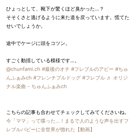
ひょっとして、靴下が驚くほど臭かった…？
そそくさと逃げるように来た道を戻っています。慌てた
せいでしょうか。
途中でケージに頭をコツン。
すごく動揺している模様です…。
@chunfami.ch
#最後のオチ
#フレブルのアビー
#ちゅ
んふぁみch
#フレンチブルドッグ
#フレブル
♬ オリジ
ナル楽曲 - ちゅんふぁみch
こちらの記事も合わせてチェックしてみてくださいね。
今「ママ」って喋った…！まるで人のような声を出すフ
レブルパピーに全世界が惚れた【動画】