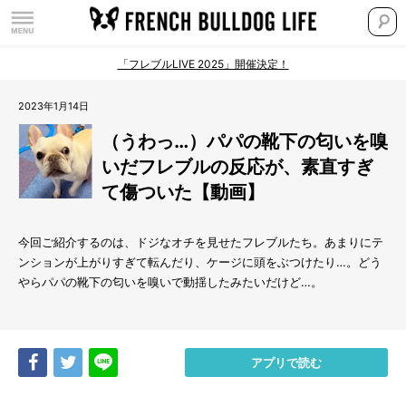
「フレブルLIVE 2025」開催決定！
2023年1月14日
（うわっ…）パパの靴下の匂いを嗅
いだフレブルの反応が、素直すぎ
て傷ついた【動画】
今回ご紹介するのは、ドジなオチを見せたフレブルたち。あまりにテ
ンションが上がりすぎて転んだり、ケージに頭をぶつけたり…。どう
やらパパの靴下の匂いを嗅いで動揺したみたいだけど…。
Share
Tweet
LINE
アプリで読む