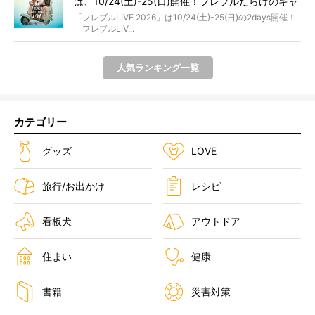
は、10/24(土)-25(日)開催！フレブルだらけのキャ
ンプ・前夜祭・バスプランも新登場!?
「フレブルLIVE 2026」は10/24(土)-25(日)の2days開催！
「フレブルLIV...
人気ランキング一覧
カテゴリー
グッズ
LOVE
旅行/お出かけ
レシピ
看板犬
アウトドア
住まい
健康
書籍
災害対策