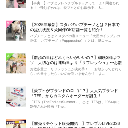
【事実！】パグとフレンチブルドッグって、よく間違われ
る！ 例えばそれは、愛ブヒとのお散歩中。 &...
【2025年最新】スタバのパプチーノとは？日本で
の提供状況＆犬同伴OK店舗一覧も紹介！
パプチーノとは？ スタバの裏メニュー「犬用ホイップ」の
正体 「パプチーノ（Puppuccino）」とは、紙コッ...
【散歩の量はどれくらいがいいの？】朝晩2回はウ
ソ！大切なのは運動量より「リフレッシュ」〜お散
歩にまつわる疑問FAQつき〜
お散歩量は、リフレッシュが決め手！ お散歩ってどれく
らいの量をしたらいいのか迷いませんか？ よ...
【愛ブヒがブランドのロゴに？】大人気ブランド
「TES」からカスタムオーダーが誕生！
「TES（TheEndlessSummer）」とは TESは、1964年に
制作された映画『The...
【前売りチケット販売開始！】フレブルLIVE2026