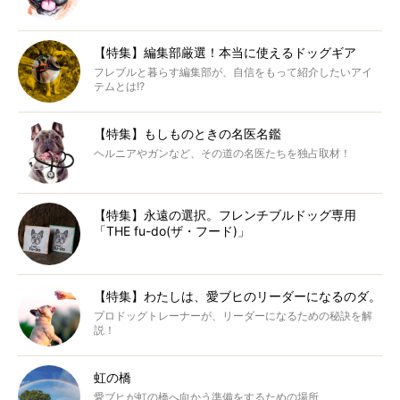
【特集】編集部厳選！本当に使えるドッグギア
フレブルと暮らす編集部が、自信をもって紹介したいアイ
テムとは!?
【特集】もしものときの名医名鑑
ヘルニアやガンなど、その道の名医たちを独占取材！
【特集】永遠の選択。フレンチブルドッグ専用
「THE fu-do(ザ・フード)」
【特集】わたしは、愛ブヒのリーダーになるのダ。
プロドッグトレーナーが、リーダーになるための秘訣を解
説！
虹の橋
愛ブヒが虹の橋へ向かう準備をするための場所