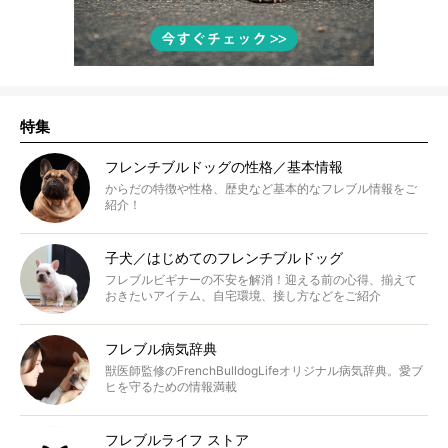
特集
フレンチブルドッグの性格／基本情報
からだの特徴や性格、歴史など基本的なフレブル情報をご
紹介！
子犬／はじめてのフレンチブルドッグ
フレブルビギナーの不安を解消！迎える前の心得、揃えて
おきたいアイテム、自宅環境、接し方などをご紹介
フレブル病気辞典
獣医師監修のFrenchBulldogLifeオリジナル病気辞典。愛ブ
ヒを守るための情報満載
フレブルライフ ストア