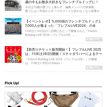
さらには、霊感がない人でも愛犬が成仏したことを知る方
歳の今もお散歩大好きなフレンチブルドッグに！
僧侶としての名は「靖賢（せいけん）」。
法まで。
当時54歳という年齢にして、なぜ動物専門僧侶という道を
今日は15歳の愛ブヒと暮らす、編集メンバーの実体験。
選んだのか。
愛ブヒは二年前からすべてのフードが合わなくなり体重が
お笑い芸人だからこそ暗くなりすぎない、むしろ心がスッ
また、愛犬の旅立ちとどのように向き合うべきなのか。
激減。検査をしても異常はなく「年齢のせいですね…」と言
と軽くなる。
「動物専門僧侶」という立場で、お話しをうかがいまし
われてしまいました。
永久保存版のスペシャル対談です！
【イベントレポ】5,000頭のフレンチブルドッグと
た。
もう諦めるしかないのかな…そんなとき、我が家に届いたの
7,000人が集まった「フレブルLIVE2024」の全
が「THE fu-do(ザ・フード)」の試食品でした。
貌！
そして「THE fu-do(ザ・フード)」を食べつづけて二年、愛
11/9(土)-10(日)の二日間にわたって開催された『French
ブヒは15歳になり、今も元気にお散歩をしています。
Bulldog LIVE 2024（フレブルLIVE）』。
今回は、二年前の絶望から今までを包み隠さず、時系列で
今年はのべ5,000頭のフレンチブルドッグと7,000人のフレ
フレブルLIVE
お話しさせていただきます。
ブルオーナーが集まりました！
【前売りチケット販売開始！】フレブルLIVE 2025
day1の司会はフレブルラバーのロッチさん。day2の音楽フ
は、11/8(土)9(日)開催！スチャダラパーによるテー
ェスには世代ど真ん中のPUFFYが出演するなど、例年以上
に豪華なラインナップ。
マソング制作も決定
『French Bulldog LIVE 2025（フレブルLIVE）』の開催
北は北海道、南は鹿児島県から。全国のフレンチブルドッ
は、11/8(土)-9(日)の2days！
グが一堂に会した「フレブルLIVE2024」の模様を、詳しく
お得な前売りチケット、いよいよ販売スタートです！
フレブルLIVE
お届けです！
さらに今年はビッグニュースが。
なんと、ヒップホップグループ「スチャダラパー」がフレ
最後には2025年の情報もありますので、要チェックでござ
ブルLIVEのテーマソングを制作してくれることになりまし
います！
た！
Pick Up!
テーマソングの情報やお得な前売りチケットの販売情報な
ど、内容盛りだくさんでお送りしていますので、最後まで
お見逃しなく！