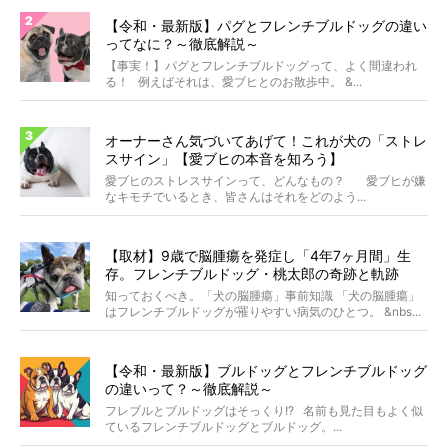
【令和・最新版】パグとフレンチブルドッグの違い
ってなに？～徹底解説～
【事実！】パグとフレンチブルドッグって、よく間違われ
る！ 例えばそれは、愛ブヒとのお散歩中。 &...
オーナーさん気づいてあげて！これが犬の「ストレ
スサイン」【愛ブヒの本音を知ろう】
愛ブヒのストレスサインって、どんなもの？ 愛ブヒが嫌
なキモチでいるとき、皆さんはそれをどのよう...
【取材】9歳で脳腫瘍を発症し「4年7ヶ月間」生
存。フレンチブルドッグ・桃太郎の奇跡と軌跡
知っておくべき。「犬の脳腫瘍」事前知識 「犬の脳腫瘍」
はフレンチブルドッグが罹りやすい病気のひとつ。 &nbs...
【令和・最新版】ブルドッグとフレンチブルドッグ
の違いって？～徹底解説～
フレブルとブルドッグはそっくり!? 名前も見た目もよく似
ているフレンチブルドッグとブルドッグ。...