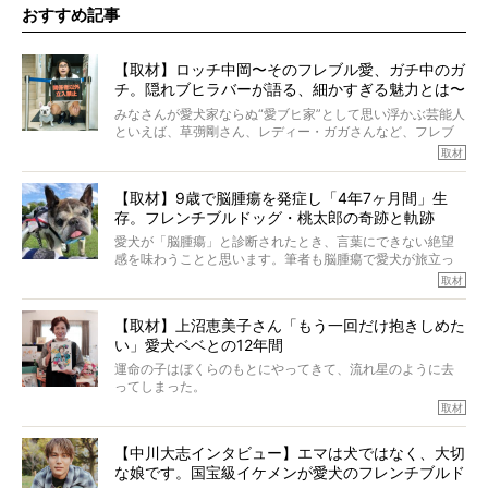
おすすめ記事
【取材】ロッチ中岡〜そのフレブル愛、ガチ中のガ
チ。隠れブヒラバーが語る、細かすぎる魅力とは〜
【前編】
みなさんが愛犬家ならぬ“愛ブヒ家”として思い浮かぶ芸能人
といえば、草彅剛さん、レディー・ガガさんなど、フレブ
ルを飼っている方が多いと思います。が、ロッチ中岡さん
取材
も、じつは大のフレブルラバーだというのをご存知です
か？ フレブルを飼っていないのにもかかわらず、中岡さ
【取材】9歳で脳腫瘍を発症し「4年7ヶ月間」生
んのインスタグラムを覗くと、たくさんのフレブルアカウ
存。フレンチブルドッグ・桃太郎の奇跡と軌跡
ントがフォローされていて、わが『FRENCH BULLDOG
LIFE』モデルのnicoやトーラスも、その中の一頭。
愛犬が「脳腫瘍」と診断されたとき、言葉にできない絶望
そんな中岡さんに、フレブルの魅力を語っていただきまし
感を味わうことと思います。筆者も脳腫瘍で愛犬が旅立っ
た。そのブヒ愛っぷりは、思ってた以上！ ガチ中のガチ
たひとり。だからこそ、どれほど厄介で困難な病気かを理
取材
でした!?
解をしているつもりです。「発症から1年生存すれば素晴ら
しい」とされるこの病気。
【取材】上沼恵美子さん「もう一回だけ抱きしめた
ところが、フレンチブルドッグの桃太郎は9歳で脳腫瘍を発
い」愛犬ベベとの12年間
症し、なんと4年7ヶ月間も生き抜いたのです。旅立ったと
きの年齢は13歳と11ヶ月、レジェンド級のレジェンドでし
運命の子はぼくらのもとにやってきて、流れ星のように去
た。さらには、治療後3年間は一度も発作が起きなかったと
ってしまった。
いいます。
その悲しみを語ることはなかなかむずかしい。
取材
この事実はフレンチブルドッグだけでなく、脳腫瘍と闘う
けれども、ぼくらはそのことについて考えたいし、泣き出
多くの犬たちに勇気と希望を与えるに違いありません。桃
しそうな飼い主さんを目の前にして、ほんのすこしでも寄
太郎のオーナーである佐藤さんご夫婦に、治療の選択やケ
【中川大志インタビュー】エマは犬ではなく、大切
り添いたいと思う。
アについて詳しくお話しをうかがいました。
な娘です。国宝級イケメンが愛犬のフレンチブルド
その悲しみをいますぐ解消することはできないが、話をき