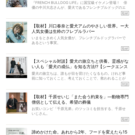
いて、泣いたり笑ったりするのもいいだろう。
ッグと一緒に登場
『FRENCH BULLDOG LIFE』に国宝級イケメン登場！ 俳
こんな子だった、こんなにいい子だった、ほんとうに愛し
優の中川大志さんが、愛犬であるフレンチブルドッグのエ
ていたと。
マちゃん（2歳の女の子）にメロメロとの情報を聞きつけ、
取材
ぼくらは上沼恵美子さんのご自宅へ伺って、お話をきこう
中川さんを直撃。そのフレブル愛をたっぷり語っていただ
と思った。
きました。他のフレブルオーナーさん同様、濃すぎる親バ
【取材】川口春奈と愛犬アムのやさしい世界。ー大
カエピソードが次から次へと飛び出しました。
人気女優は生粋のフレブルラバー
いまをときめく人気女優が、フレンチブルドッグラバーで
あるという事実。
そうです、その人は川口春奈さん。
取材
アムちゃんというパイドの女の子と暮らしています。
話を聞けば聞くほど、そして春奈さんとアムちゃんのやり
【スペシャル対談】愛犬の旅立ちと供養。霊感がな
とりを目の当たりにするほどに、そのフレンチブルドッグ
い人も「愛犬の成仏」を知る方法!?【シークエンス
愛がわたしたちのそれとまったく同じであることに、なん
だかうれしくなってしまったのでした。
はやとも×PELI】
愛犬の旅立ちは、誰もが目を背けたくなるもの。けれど事
春奈さんとアムちゃんのすてきな暮らしを、BUHI編集長の
前に知っておくこと、考えておくことで、救われることが
小西がいつくしみながら、切り取らせていただきます。
たくさんあります。
対談
今回は、お盆スペシャル企画。世間が認めるほどの霊視能
【取材】千原せいじ「また会う約束を」―動物専門
力をもつお笑い芸人「シークエンスはやとも」さんに、愛
僧侶として伝える、希望の葬儀
犬の旅立ちや供養についてインタビュー。
インタビュアー兼対談相手は、大の犬好きで心霊分野の知
お笑いコンビ「千原兄弟」のツッコミを担当する、千原せ
識にも長けているPELIさん。
いじさん。
取材
「愛犬が旅立ったあと、ベッドやおもちゃはどうすればい
今年で結成35周年を迎え、芸人としての活躍も目覚ましい
い？」「お骨はどうするべき？」「お花やお線香は喜んで
中、2024年5月に動物専門僧侶になり世間を驚かせまし
くれる？」
諦めかけた命。あれから2年、フードを変えたら15
た。