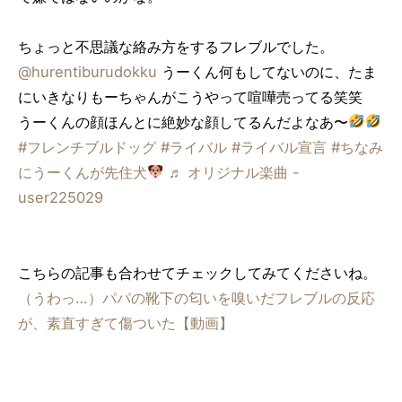
ちょっと不思議な絡み方をするフレブルでした。
@hurentiburudokku
うーくん何もしてないのに、たま
にいきなりもーちゃんがこうやって喧嘩売ってる笑笑
うーくんの顔ほんとに絶妙な顔してるんだよなあ〜
#フレンチブルドッグ
#ライバル
#ライバル宣言
#ちなみ
にうーくんが先住犬
♬ オリジナル楽曲 -
user225029
こちらの記事も合わせてチェックしてみてくださいね。
（うわっ…）パパの靴下の匂いを嗅いだフレブルの反応
が、素直すぎて傷ついた【動画】