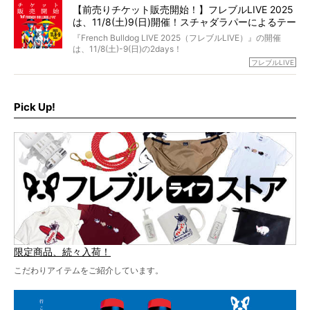
【前売りチケット販売開始！】フレブルLIVE 2025
day1の司会はフレブルラバーのロッチさん。day2の音楽フ
は、11/8(土)9(日)開催！スチャダラパーによるテー
ェスには世代ど真ん中のPUFFYが出演するなど、例年以上
に豪華なラインナップ。
マソング制作も決定
『French Bulldog LIVE 2025（フレブルLIVE）』の開催
北は北海道、南は鹿児島県から。全国のフレンチブルドッ
は、11/8(土)-9(日)の2days！
グが一堂に会した「フレブルLIVE2024」の模様を、詳しく
お得な前売りチケット、いよいよ販売スタートです！
フレブルLIVE
お届けです！
さらに今年はビッグニュースが。
なんと、ヒップホップグループ「スチャダラパー」がフレ
最後には2025年の情報もありますので、要チェックでござ
ブルLIVEのテーマソングを制作してくれることになりまし
います！
た！
Pick Up!
テーマソングの情報やお得な前売りチケットの販売情報な
ど、内容盛りだくさんでお送りしていますので、最後まで
お見逃しなく！
限定商品、続々入荷！
こだわりアイテムをご紹介しています。