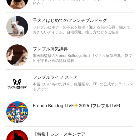
紹介！
子犬／はじめてのフレンチブルドッグ
フレブルビギナーの不安を解消！迎える前の心得、揃えて
おきたいアイテム、自宅環境、接し方などをご紹介
フレブル病気辞典
獣医師監修のFrenchBulldogLifeオリジナル病気辞典。愛ブ
ヒを守るための情報満載
フレブルライフ ストア
本当にいいものだけを、厳選紹介。FBLの公式オンラインス
トアです
French Bulldog LIVE
2025 (フレブルLIVE)
【特集】シン・スキンケア