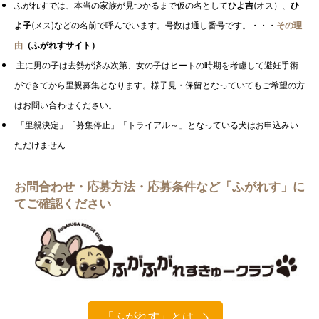
ふがれすでは、
本当の家族が見つかるまで仮の名として
ひよ吉
(オス）、
ひ
よ子
(メス)などの名前で呼んでいます。号数は通し番号です。・・・
その理
由
（ふがれすサイト）
主に男の子は去勢が済み次第、女の子はヒートの時期を考慮して避妊手術
ができてから里親募集となります。様子見・保留となっていてもご希望の方
はお問い合わせください。
「里親決定」「募集停止」「トライアル～」となっている犬はお申込みい
ただけません
お問合わせ・応募方法・応募条件など「ふがれす」に
てご確認ください
「ふがれす」とは