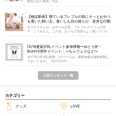
制作された映画『The...
【検証動画】寝ているフレブルの前にそっとおやつ
を置いた飼い主。食いしん坊の彼らが、意外な行動
に出た！
オーナーさんが、おやつを設置。 フレブルクリームの女
子・こうめさん。この日、おうちで気持ちよく眠っていた
ところ...
[3/18更新]FBLイベント参加情報〜ゆとり炉・
BUHI10周年イベント・ぺちゃフェスなど〜
2017年3月18日更新 このページは、最新情報を随時更新し
てまいります。 2017/3/19：...
人気ランキング一覧
カテゴリー
グッズ
LOVE