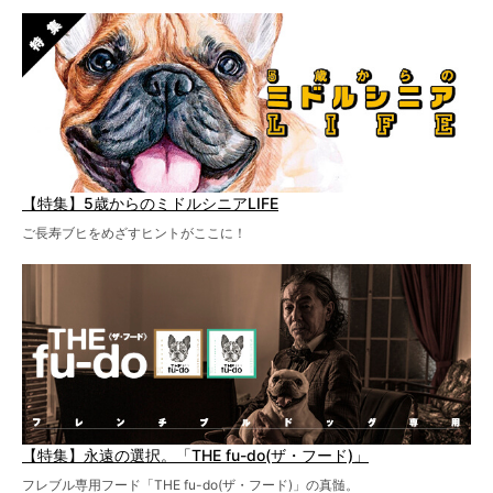
【特集】5歳からのミドルシニアLIFE
ご長寿ブヒをめざすヒントがここに！
【特集】永遠の選択。「THE fu-do(ザ・フード)」
フレブル専用フード「THE fu-do(ザ・フード)」の真髄。