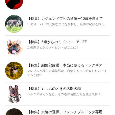
【特集】レジェンドブヒの肖像ー10歳を超えて
10歳オーバーの元気なブヒを取材し、長寿の秘訣を探る。
【特集】5歳からのミドルシニアLIFE
ご長寿ブヒをめざすヒントがここに！
【特集】編集部厳選！本当に使えるドッグギア
フレブルと暮らす編集部が、自信をもって紹介したいアイ
テムとは!?
【特集】もしものときの名医名鑑
ヘルニアやガンなど、その道の名医たちを独占取材！
【特集】永遠の選択。フレンチブルドッグ専用