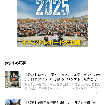
おすすめ記事
【取材】ロッチ中岡〜そのフレブル愛、ガチ中のガ
チ。隠れブヒラバーが語る、細かすぎる魅力とは〜
【前編】
みなさんが愛犬家ならぬ“愛ブヒ家”として思い浮かぶ芸能人
といえば、草彅剛さん、レディー・ガガさんなど、フレブ
ルを飼っている方が多いと思います。が、ロッチ中岡さん
取材
も、じつは大のフレブルラバーだというのをご存知です
か？ フレブルを飼っていないのにもかかわらず、中岡さ
【取材】9歳で脳腫瘍を発症し「4年7ヶ月間」生
んのインスタグラムを覗くと、たくさんのフレブルアカウ