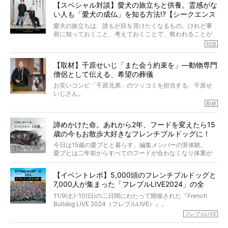
【スペシャル対談】愛犬の旅立ちと供養。霊感がな
とりを目の当たりにするほどに、そのフレンチブルドッグ
い人も「愛犬の成仏」を知る方法!?【シークエンス
愛がわたしたちのそれとまったく同じであることに、なん
だかうれしくなってしまったのでした。
はやとも×PELI】
愛犬の旅立ちは、誰もが目を背けたくなるもの。けれど事
春奈さんとアムちゃんのすてきな暮らしを、BUHI編集長の
前に知っておくこと、考えておくことで、救われることが
小西がいつくしみながら、切り取らせていただきます。
たくさんあります。
対談
今回は、お盆スペシャル企画。世間が認めるほどの霊視能
【取材】千原せいじ「また会う約束を」―動物専門
力をもつお笑い芸人「シークエンスはやとも」さんに、愛
僧侶として伝える、希望の葬儀
犬の旅立ちや供養についてインタビュー。
インタビュアー兼対談相手は、大の犬好きで心霊分野の知
お笑いコンビ「千原兄弟」のツッコミを担当する、千原せ
識にも長けているPELIさん。
いじさん。
取材
「愛犬が旅立ったあと、ベッドやおもちゃはどうすればい
今年で結成35周年を迎え、芸人としての活躍も目覚ましい
い？」「お骨はどうするべき？」「お花やお線香は喜んで
中、2024年5月に動物専門僧侶になり世間を驚かせまし
くれる？」
諦めかけた命。あれから2年、フードを変えたら15
た。
さらには、霊感がない人でも愛犬が成仏したことを知る方
歳の今もお散歩大好きなフレンチブルドッグに！
僧侶としての名は「靖賢（せいけん）」。
法まで。
当時54歳という年齢にして、なぜ動物専門僧侶という道を
今日は15歳の愛ブヒと暮らす、編集メンバーの実体験。
選んだのか。
愛ブヒは二年前からすべてのフードが合わなくなり体重が
お笑い芸人だからこそ暗くなりすぎない、むしろ心がスッ
また、愛犬の旅立ちとどのように向き合うべきなのか。
激減。検査をしても異常はなく「年齢のせいですね…」と言
と軽くなる。
「動物専門僧侶」という立場で、お話しをうかがいまし
われてしまいました。
永久保存版のスペシャル対談です！
【イベントレポ】5,000頭のフレンチブルドッグと
た。
もう諦めるしかないのかな…そんなとき、我が家に届いたの
7,000人が集まった「フレブルLIVE2024」の全
が「THE fu-do(ザ・フード)」の試食品でした。
貌！
そして「THE fu-do(ザ・フード)」を食べつづけて二年、愛
11/9(土)-10(日)の二日間にわたって開催された『French
ブヒは15歳になり、今も元気にお散歩をしています。
Bulldog LIVE 2024（フレブルLIVE）』。
今回は、二年前の絶望から今までを包み隠さず、時系列で
今年はのべ5,000頭のフレンチブルドッグと7,000人のフレ
フレブルLIVE
お話しさせていただきます。
ブルオーナーが集まりました！