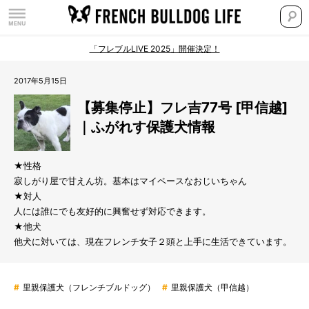
「フレブルLIVE 2025」開催決定！
2017年5月15日
【募集停止】フレ吉77号 [甲信越]
｜ふがれす保護犬情報
★性格
寂しがり屋で甘えん坊。基本はマイペースなおじいちゃん
★対人
人には誰にでも友好的に興奮せず対応できます。
★他犬
他犬に対いては、現在フレンチ女子２頭と上手に生活できています。
#
里親保護犬（フレンチブルドッグ）
#
里親保護犬（甲信越）