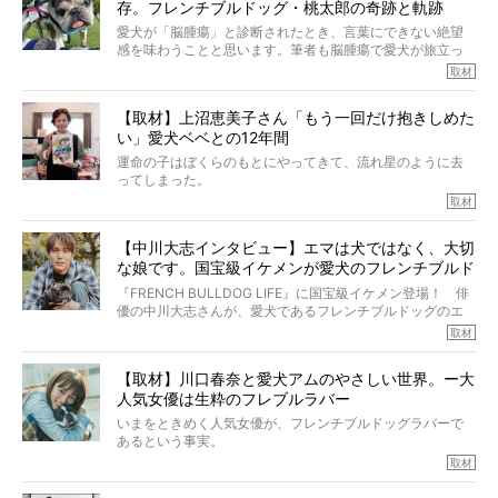
存。フレンチブルドッグ・桃太郎の奇跡と軌跡
ントがフォローされていて、わが『FRENCH BULLDOG
LIFE』モデルのnicoやトーラスも、その中の一頭。
愛犬が「脳腫瘍」と診断されたとき、言葉にできない絶望
そんな中岡さんに、フレブルの魅力を語っていただきまし
感を味わうことと思います。筆者も脳腫瘍で愛犬が旅立っ
た。そのブヒ愛っぷりは、思ってた以上！ ガチ中のガチ
たひとり。だからこそ、どれほど厄介で困難な病気かを理
取材
でした!?
解をしているつもりです。「発症から1年生存すれば素晴ら
しい」とされるこの病気。
【取材】上沼恵美子さん「もう一回だけ抱きしめた
ところが、フレンチブルドッグの桃太郎は9歳で脳腫瘍を発
い」愛犬ベベとの12年間
症し、なんと4年7ヶ月間も生き抜いたのです。旅立ったと
きの年齢は13歳と11ヶ月、レジェンド級のレジェンドでし
運命の子はぼくらのもとにやってきて、流れ星のように去
た。さらには、治療後3年間は一度も発作が起きなかったと
ってしまった。
いいます。
その悲しみを語ることはなかなかむずかしい。
取材
この事実はフレンチブルドッグだけでなく、脳腫瘍と闘う
けれども、ぼくらはそのことについて考えたいし、泣き出
多くの犬たちに勇気と希望を与えるに違いありません。桃
しそうな飼い主さんを目の前にして、ほんのすこしでも寄
太郎のオーナーである佐藤さんご夫婦に、治療の選択やケ
【中川大志インタビュー】エマは犬ではなく、大切
り添いたいと思う。
アについて詳しくお話しをうかがいました。
な娘です。国宝級イケメンが愛犬のフレンチブルド
その悲しみをいますぐ解消することはできないが、話をき
いて、泣いたり笑ったりするのもいいだろう。
ッグと一緒に登場
『FRENCH BULLDOG LIFE』に国宝級イケメン登場！ 俳
こんな子だった、こんなにいい子だった、ほんとうに愛し
優の中川大志さんが、愛犬であるフレンチブルドッグのエ
ていたと。
マちゃん（2歳の女の子）にメロメロとの情報を聞きつけ、
取材
ぼくらは上沼恵美子さんのご自宅へ伺って、お話をきこう
中川さんを直撃。そのフレブル愛をたっぷり語っていただ
と思った。
きました。他のフレブルオーナーさん同様、濃すぎる親バ
【取材】川口春奈と愛犬アムのやさしい世界。ー大
カエピソードが次から次へと飛び出しました。
人気女優は生粋のフレブルラバー
いまをときめく人気女優が、フレンチブルドッグラバーで
あるという事実。
そうです、その人は川口春奈さん。
取材
アムちゃんというパイドの女の子と暮らしています。
話を聞けば聞くほど、そして春奈さんとアムちゃんのやり