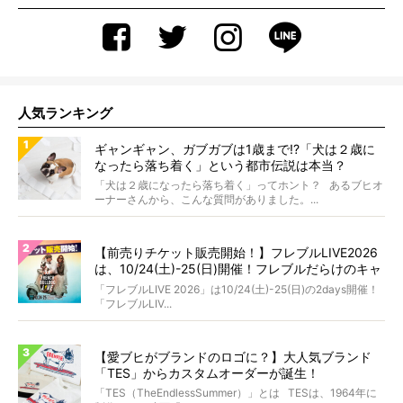
人気ランキング
ギャンギャン、ガブガブは1歳まで!?「犬は２歳に
なったら落ち着く」という都市伝説は本当？
「犬は２歳になったら落ち着く」ってホント？ あるブヒオ
ーナーさんから、こんな質問がありました。...
【前売りチケット販売開始！】フレブルLIVE2026
は、10/24(土)-25(日)開催！フレブルだらけのキャ
ンプ・前夜祭・バスプランも新登場!?
「フレブルLIVE 2026」は10/24(土)-25(日)の2days開催！
「フレブルLIV...
【愛ブヒがブランドのロゴに？】大人気ブランド
「TES」からカスタムオーダーが誕生！
「TES（TheEndlessSummer）」とは TESは、1964年に