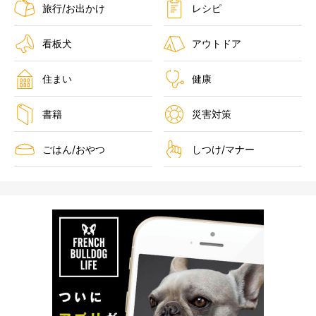
旅行/お出かけ
レシピ
看板犬
アウトドア
住まい
健康
書籍
災害対策
ごはん/おやつ
しつけ/マナー