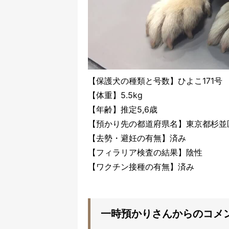
【保護犬の種類と号数】ひよこ171号
【体重】5.5kg
【年齢】推定5,6歳
【預かり先の都道府県名】東京都杉並
【去勢・避妊の有無】済み
【フィラリア検査の結果】陰性
【ワクチン接種の有無】済み
一時預かりさんからのコメ