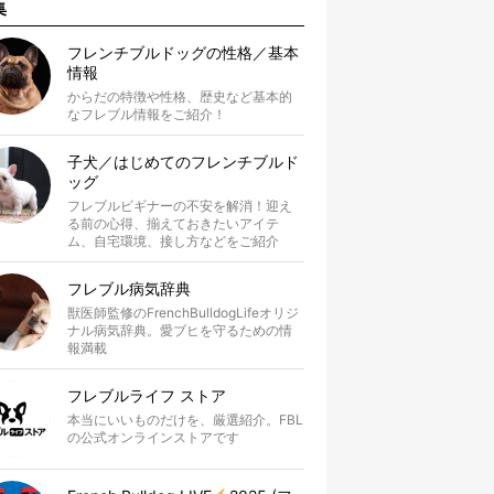
集
フレンチブルドッグの性格／基本
情報
からだの特徴や性格、歴史など基本的
なフレブル情報をご紹介！
子犬／はじめてのフレンチブルド
ッグ
フレブルビギナーの不安を解消！迎え
る前の心得、揃えておきたいアイテ
ム、自宅環境、接し方などをご紹介
フレブル病気辞典
獣医師監修のFrenchBulldogLifeオリジ
ナル病気辞典。愛ブヒを守るための情
報満載
フレブルライフ ストア
本当にいいものだけを、厳選紹介。FBL
の公式オンラインストアです