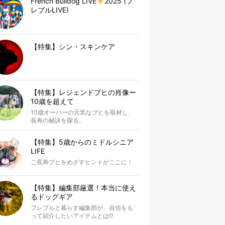
French Bulldog LIVE
2025 (フ
レブルLIVE)
【特集】シン・スキンケア
【特集】レジェンドブヒの肖像ー
10歳を超えて
10歳オーバーの元気なブヒを取材し、
長寿の秘訣を探る。
【特集】5歳からのミドルシニア
LIFE
ご長寿ブヒをめざすヒントがここに！
【特集】編集部厳選！本当に使え
るドッグギア
フレブルと暮らす編集部が、自信をも
って紹介したいアイテムとは!?