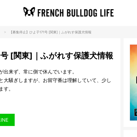
>
【募集停止】ひよ子171号 [関東]｜ふがれす保護犬情報
1号 [関東]｜ふがれす保護犬情報
が出来ず、常に側で休んでいます。
と大騒ぎしますが、お留守番は理解していて、少し
ます。
LINE