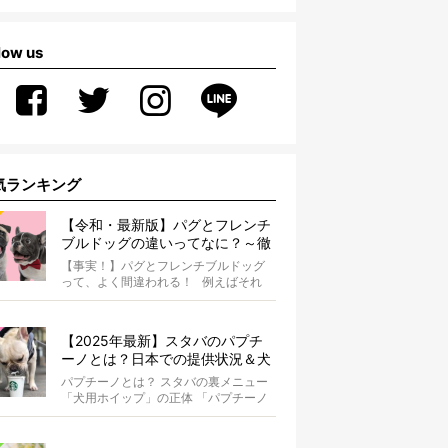
low us
気ランキング
【令和・最新版】パグとフレンチ
ブルドッグの違いってなに？～徹
底解説～
【事実！】パグとフレンチブルドッグ
って、よく間違われる！ 例えばそれ
は、愛ブヒとのお散歩中。 &...
【2025年最新】スタバのパプチ
ーノとは？日本での提供状況＆犬
同伴OK店舗一覧も紹介！
パプチーノとは？ スタバの裏メニュー
「犬用ホイップ」の正体 「パプチーノ
（Puppuccino）」とは、紙コッ...