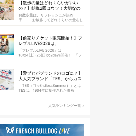
【散歩の量はどれくらいがいい
の？】朝晩2回はウソ！大切なの
は運動量より「リフレッシュ」〜
お散歩量は、リフレッシュが決め
お散歩にまつわる疑問FAQつき〜
手！ お散歩ってどれくらいの量をし
たらいいのか迷いませんか？ よ...
【前売りチケット販売開始！】フ
レブルLIVE2026は、
10/24(土)-25(日)開催！フレブル
「フレブルLIVE 2026」は
だらけのキャンプ・前夜祭・バス
10/24(土)-25(日)の2days開催！ 「フ
プランも新登場!?
レブルLIV...
【愛ブヒがブランドのロゴに？】
大人気ブランド「TES」からカス
タムオーダーが誕生！
「TES（TheEndlessSummer）」とは
TESは、1964年に制作された映画
『The...
人気ランキング一覧