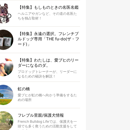
【特集】もしものときの名医名鑑
ヘルニアやガンなど、その道の名医た
ちを独占取材！
【特集】永遠の選択。フレンチブ
ルドッグ専用「THE fu-do(ザ・フ
ード)」
【特集】わたしは、愛ブヒのリー
ダーになるのダ。
プロドッグトレーナーが、リーダーに
なるための秘訣を解説！
虹の橋
愛ブヒが虹の橋へ向かう準備をするた
めの場所
フレブル里親/保護犬情報
French Bulldog Lifeでは、保護犬を一
頭でも多く救うための活動支援をして