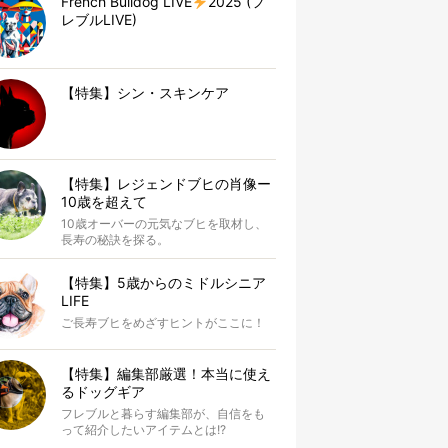
French Bulldog LIVE
2025 (フ
レブルLIVE)
【特集】シン・スキンケア
【特集】レジェンドブヒの肖像ー
10歳を超えて
10歳オーバーの元気なブヒを取材し、
長寿の秘訣を探る。
【特集】5歳からのミドルシニア
LIFE
ご長寿ブヒをめざすヒントがここに！
【特集】編集部厳選！本当に使え
るドッグギア
フレブルと暮らす編集部が、自信をも
って紹介したいアイテムとは!?