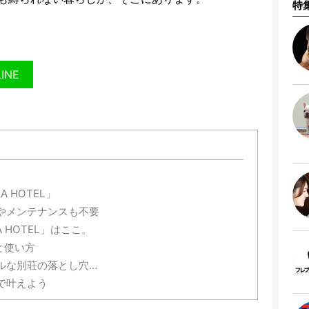
特
LINE
 HOTEL」
やメンテナンスも不要
 HOTEL」はここ。
みと使い方
ルな別荘の落とし穴…
で叶えよう