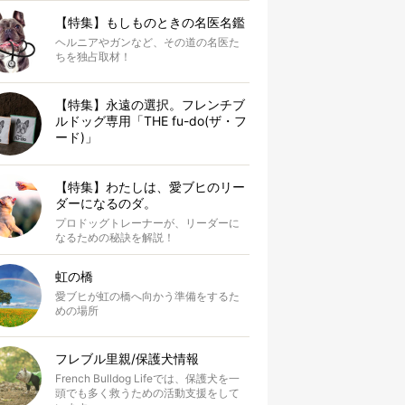
【特集】もしものときの名医名鑑
ヘルニアやガンなど、その道の名医た
ちを独占取材！
【特集】永遠の選択。フレンチブ
ルドッグ専用「THE fu-do(ザ・フ
ード)」
【特集】わたしは、愛ブヒのリー
ダーになるのダ。
プロドッグトレーナーが、リーダーに
なるための秘訣を解説！
虹の橋
愛ブヒが虹の橋へ向かう準備をするた
めの場所
フレブル里親/保護犬情報
French Bulldog Lifeでは、保護犬を一
頭でも多く救うための活動支援をして