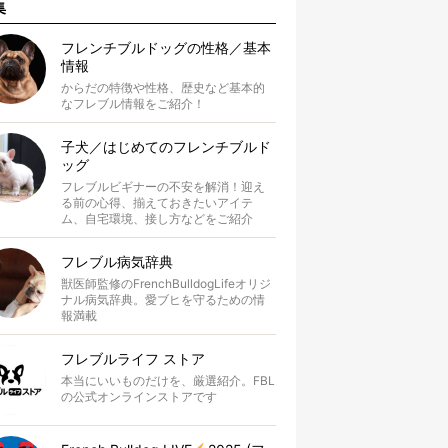
集
フレンチブルドッグの性格／基本
情報
からだの特徴や性格、歴史など基本的
なフレブル情報をご紹介！
子犬／はじめてのフレンチブルド
ッグ
フレブルビギナーの不安を解消！迎え
る前の心得、揃えておきたいアイテ
ム、自宅環境、接し方などをご紹介
フレブル病気辞典
獣医師監修のFrenchBulldogLifeオリジ
ナル病気辞典。愛ブヒを守るための情
報満載
フレブルライフ ストア
本当にいいものだけを、厳選紹介。FBL
の公式オンラインストアです