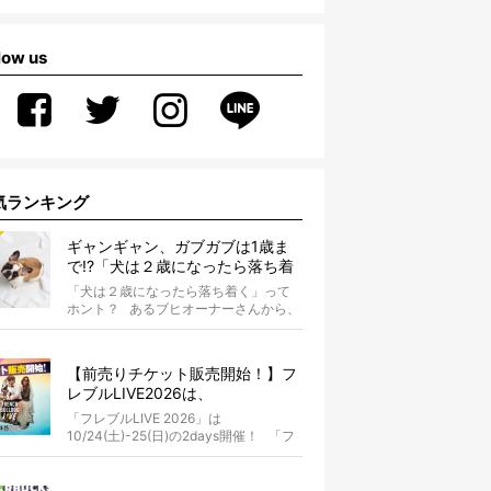
low us
気ランキング
ギャンギャン、ガブガブは1歳ま
で!?「犬は２歳になったら落ち着
く」という都市伝説は本当？
「犬は２歳になったら落ち着く」って
ホント？ あるブヒオーナーさんから、
こんな質問がありました。...
【前売りチケット販売開始！】フ
レブルLIVE2026は、
10/24(土)-25(日)開催！フレブル
「フレブルLIVE 2026」は
だらけのキャンプ・前夜祭・バス
10/24(土)-25(日)の2days開催！ 「フ
プランも新登場!?
レブルLIV...