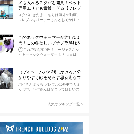
犬も入れるスタバを発見！ペット
専用エリアも素敵すぎる【フレブ
ル動画】
スタバにきたよ こちらは海外の動画。
フレブルはオーナーさんとおでかけ中
です。 少しカフェで休憩し...
このネックウォーマーが約1,700
円！この冬欲しいプチプラ洋服＆
アイテム【4選】
①これで約1,700円！ゴージャスなシ
ャギーネックウォーマー ひとつ目は、
シャギー生地を使用したネックウォー
マ...
（プイッ）パパが話しかけると分
かりやすく顔をそらす思春期なフ
レブル【動画】
パパさんよりも フレブルは夢中でカミ
カミ中。パパさんはかまってほしいの
か、フレブルのお尻を触っています。
&n...
人気ランキング一覧