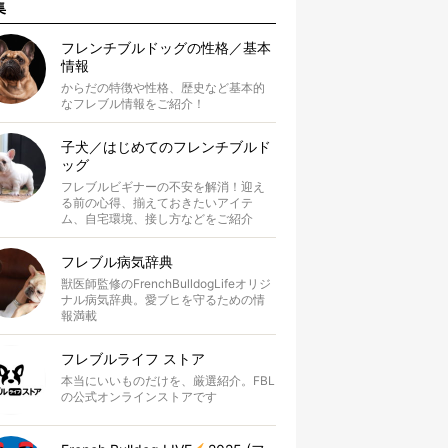
集
フレンチブルドッグの性格／基本
情報
からだの特徴や性格、歴史など基本的
なフレブル情報をご紹介！
子犬／はじめてのフレンチブルド
ッグ
フレブルビギナーの不安を解消！迎え
る前の心得、揃えておきたいアイテ
ム、自宅環境、接し方などをご紹介
フレブル病気辞典
獣医師監修のFrenchBulldogLifeオリジ
ナル病気辞典。愛ブヒを守るための情
報満載
フレブルライフ ストア
本当にいいものだけを、厳選紹介。FBL
の公式オンラインストアです