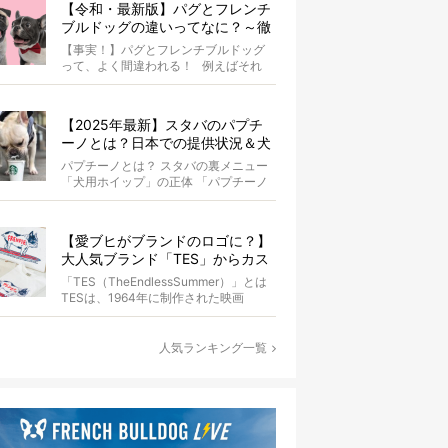
【令和・最新版】パグとフレンチ
ブルドッグの違いってなに？～徹
底解説～
【事実！】パグとフレンチブルドッグ
って、よく間違われる！ 例えばそれ
は、愛ブヒとのお散歩中。 &...
【2025年最新】スタバのパプチ
ーノとは？日本での提供状況＆犬
同伴OK店舗一覧も紹介！
パプチーノとは？ スタバの裏メニュー
「犬用ホイップ」の正体 「パプチーノ
（Puppuccino）」とは、紙コッ...
【愛ブヒがブランドのロゴに？】
大人気ブランド「TES」からカス
タムオーダーが誕生！
「TES（TheEndlessSummer）」とは
TESは、1964年に制作された映画
『The...
人気ランキング一覧