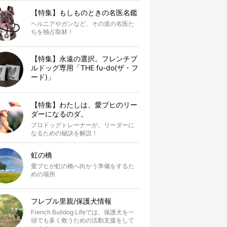
【特集】もしものときの名医名鑑
ヘルニアやガンなど、その道の名医た
ちを独占取材！
【特集】永遠の選択。フレンチブ
ルドッグ専用「THE fu-do(ザ・フ
ード)」
【特集】わたしは、愛ブヒのリー
ダーになるのダ。
プロドッグトレーナーが、リーダーに
なるための秘訣を解説！
虹の橋
愛ブヒが虹の橋へ向かう準備をするた
めの場所
フレブル里親/保護犬情報
French Bulldog Lifeでは、保護犬を一
頭でも多く救うための活動支援をして