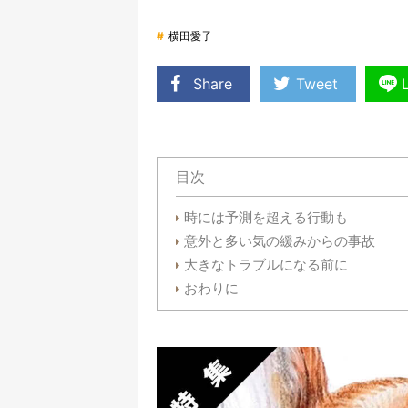
#
横田愛子
Share
Tweet
目次
時には予測を超える行動も
意外と多い気の緩みからの事故
大きなトラブルになる前に
おわりに