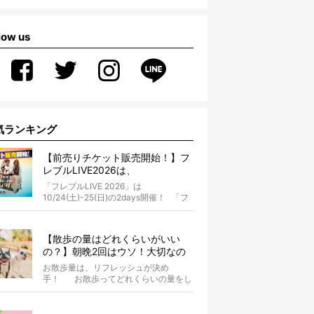
low us
気ランキング
【前売りチケット販売開始！】フ
レブルLIVE2026は、
10/24(土)-25(日)開催！フレブル
「フレブルLIVE 2026」は
だらけのキャンプ・前夜祭・バス
10/24(土)-25(日)の2days開催！ 「フ
プランも新登場!?
レブルLIV...
【散歩の量はどれくらいがいい
の？】朝晩2回はウソ！大切なの
は運動量より「リフレッシュ」〜
お散歩量は、リフレッシュが決め
お散歩にまつわる疑問FAQつき〜
手！ お散歩ってどれくらいの量をし
たらいいのか迷いませんか？ よ...