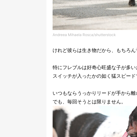
Andreea Mihaela Rosca/shutterstock
けれど彼らは生き物だから、もちろん
特にフレブルは好奇心旺盛な子が多い
スイッチが入ったかの如く猛スピード
いつもならうっかりリードが手から離
でも、毎回そうとは限りません。