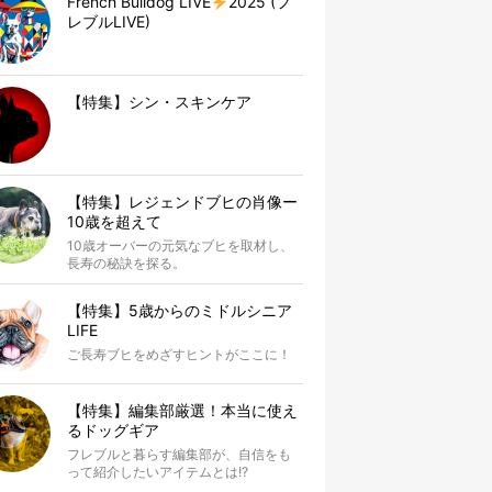
French Bulldog LIVE
2025 (フ
レブルLIVE)
【特集】シン・スキンケア
【特集】レジェンドブヒの肖像ー
10歳を超えて
10歳オーバーの元気なブヒを取材し、
長寿の秘訣を探る。
【特集】5歳からのミドルシニア
LIFE
ご長寿ブヒをめざすヒントがここに！
【特集】編集部厳選！本当に使え
るドッグギア
フレブルと暮らす編集部が、自信をも
って紹介したいアイテムとは!?