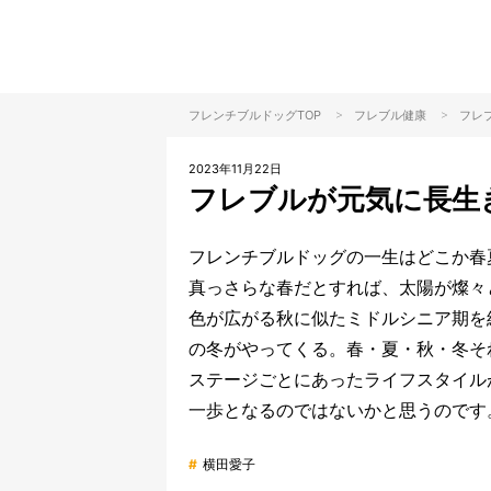
>
>
フレンチブルドッグTOP
フレブル
健康
フレ
2023年11月22日
フレブルが元気に長生
フレンチブルドッグの一生はどこか春
真っさらな春だとすれば、太陽が燦々
色が広がる秋に似たミドルシニア期を
の冬がやってくる。春・夏・秋・冬そ
ステージごとにあったライフスタイル
一歩となるのではないかと思うのです
#
横田愛子