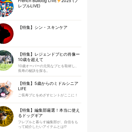
French Bulldog LIVE
2025 (フ
レブルLIVE)
【特集】シン・スキンケア
【特集】レジェンドブヒの肖像ー
10歳を超えて
10歳オーバーの元気なブヒを取材し、
長寿の秘訣を探る。
【特集】5歳からのミドルシニア
LIFE
ご長寿ブヒをめざすヒントがここに！
【特集】編集部厳選！本当に使え
るドッグギア
フレブルと暮らす編集部が、自信をも
って紹介したいアイテムとは!?