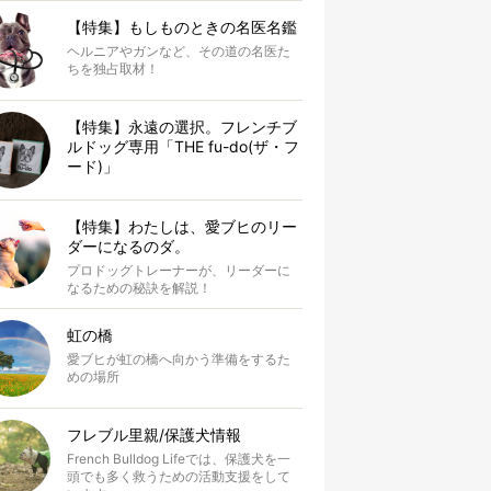
【特集】もしものときの名医名鑑
ヘルニアやガンなど、その道の名医た
ちを独占取材！
【特集】永遠の選択。フレンチブ
ルドッグ専用「THE fu-do(ザ・フ
ード)」
【特集】わたしは、愛ブヒのリー
ダーになるのダ。
プロドッグトレーナーが、リーダーに
なるための秘訣を解説！
虹の橋
愛ブヒが虹の橋へ向かう準備をするた
めの場所
フレブル里親/保護犬情報
French Bulldog Lifeでは、保護犬を一
頭でも多く救うための活動支援をして