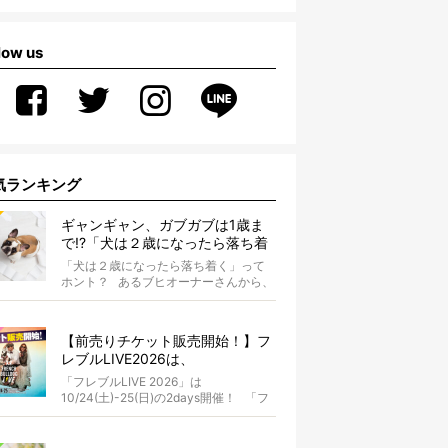
low us
気ランキング
ギャンギャン、ガブガブは1歳ま
で!?「犬は２歳になったら落ち着
く」という都市伝説は本当？
「犬は２歳になったら落ち着く」って
ホント？ あるブヒオーナーさんから、
こんな質問がありました。...
【前売りチケット販売開始！】フ
レブルLIVE2026は、
10/24(土)-25(日)開催！フレブル
「フレブルLIVE 2026」は
だらけのキャンプ・前夜祭・バス
10/24(土)-25(日)の2days開催！ 「フ
プランも新登場!?
レブルLIV...