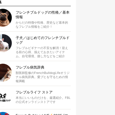
集
フレンチブルドッグの性格／基本
情報
からだの特徴や性格、歴史など基本的
なフレブル情報をご紹介！
子犬／はじめてのフレンチブルド
ッグ
フレブルビギナーの不安を解消！迎え
る前の心得、揃えておきたいアイテ
ム、自宅環境、接し方などをご紹介
フレブル病気辞典
獣医師監修のFrenchBulldogLifeオリジ
ナル病気辞典。愛ブヒを守るための情
報満載
フレブルライフ ストア
本当にいいものだけを、厳選紹介。FBL
の公式オンラインストアです