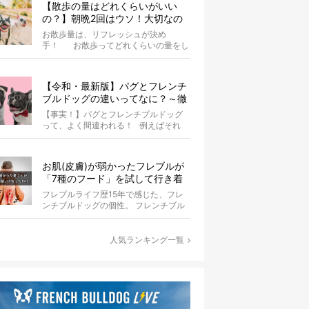
【散歩の量はどれくらいがいい
の？】朝晩2回はウソ！大切なの
は運動量より「リフレッシュ」〜
お散歩量は、リフレッシュが決め
お散歩にまつわる疑問FAQつき〜
手！ お散歩ってどれくらいの量をし
たらいいのか迷いませんか？ よ...
【令和・最新版】パグとフレンチ
ブルドッグの違いってなに？～徹
底解説～
【事実！】パグとフレンチブルドッグ
って、よく間違われる！ 例えばそれ
は、愛ブヒとのお散歩中。 &...
お肌(皮膚)が弱かったフレブルが
「7種のフード」を試して行き着
いた「病院知らず」の実体験
フレブルライフ歴15年で感じた、フレ
ンチブルドッグの個性。 フレンチブル
ドッグと暮らしはじめて15年になる筆
者...
人気ランキング一覧