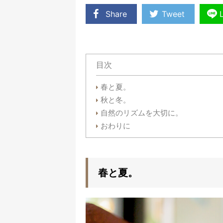
Share
Tweet
目次
春と夏。
秋と冬。
自然のリズムを大切に。
おわりに
春と夏。