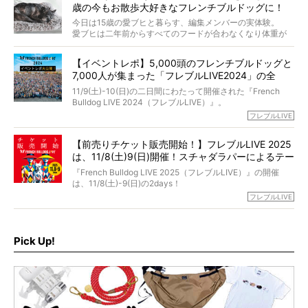
さらには、霊感がない人でも愛犬が成仏したことを知る方
歳の今もお散歩大好きなフレンチブルドッグに！
僧侶としての名は「靖賢（せいけん）」。
法まで。
当時54歳という年齢にして、なぜ動物専門僧侶という道を
今日は15歳の愛ブヒと暮らす、編集メンバーの実体験。
選んだのか。
愛ブヒは二年前からすべてのフードが合わなくなり体重が
お笑い芸人だからこそ暗くなりすぎない、むしろ心がスッ
また、愛犬の旅立ちとどのように向き合うべきなのか。
激減。検査をしても異常はなく「年齢のせいですね…」と言
と軽くなる。
「動物専門僧侶」という立場で、お話しをうかがいまし
われてしまいました。
永久保存版のスペシャル対談です！
【イベントレポ】5,000頭のフレンチブルドッグと
た。
もう諦めるしかないのかな…そんなとき、我が家に届いたの
7,000人が集まった「フレブルLIVE2024」の全
が「THE fu-do(ザ・フード)」の試食品でした。
貌！
そして「THE fu-do(ザ・フード)」を食べつづけて二年、愛
11/9(土)-10(日)の二日間にわたって開催された『French
ブヒは15歳になり、今も元気にお散歩をしています。
Bulldog LIVE 2024（フレブルLIVE）』。
今回は、二年前の絶望から今までを包み隠さず、時系列で
今年はのべ5,000頭のフレンチブルドッグと7,000人のフレ
フレブルLIVE
お話しさせていただきます。
ブルオーナーが集まりました！
【前売りチケット販売開始！】フレブルLIVE 2025
day1の司会はフレブルラバーのロッチさん。day2の音楽フ
は、11/8(土)9(日)開催！スチャダラパーによるテー
ェスには世代ど真ん中のPUFFYが出演するなど、例年以上
に豪華なラインナップ。
マソング制作も決定
『French Bulldog LIVE 2025（フレブルLIVE）』の開催
北は北海道、南は鹿児島県から。全国のフレンチブルドッ
は、11/8(土)-9(日)の2days！
グが一堂に会した「フレブルLIVE2024」の模様を、詳しく
お得な前売りチケット、いよいよ販売スタートです！
フレブルLIVE
お届けです！
さらに今年はビッグニュースが。
なんと、ヒップホップグループ「スチャダラパー」がフレ
最後には2025年の情報もありますので、要チェックでござ
ブルLIVEのテーマソングを制作してくれることになりまし
います！
た！
Pick Up!
テーマソングの情報やお得な前売りチケットの販売情報な
ど、内容盛りだくさんでお送りしていますので、最後まで
お見逃しなく！