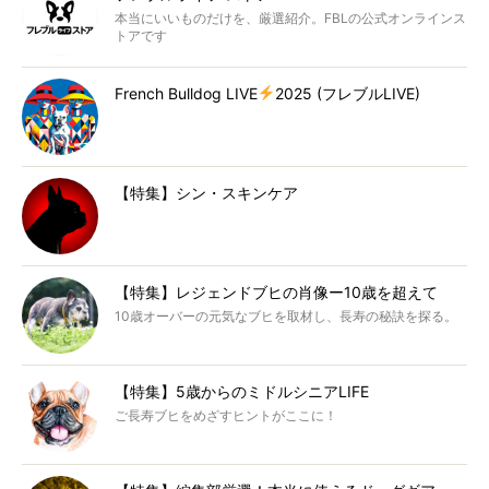
本当にいいものだけを、厳選紹介。FBLの公式オンラインス
トアです
French Bulldog LIVE
2025 (フレブルLIVE)
【特集】シン・スキンケア
【特集】レジェンドブヒの肖像ー10歳を超えて
10歳オーバーの元気なブヒを取材し、長寿の秘訣を探る。
【特集】5歳からのミドルシニアLIFE
ご長寿ブヒをめざすヒントがここに！