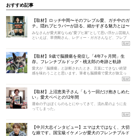
おすすめ記事
【取材】ロッチ中岡〜そのフレブル愛、ガチ中のガ
チ。隠れブヒラバーが語る、細かすぎる魅力とは〜
【前編】
みなさんが愛犬家ならぬ“愛ブヒ家”として思い浮かぶ芸能人
といえば、草彅剛さん、レディー・ガガさんなど、フレブ
ルを飼っている方が多いと思います。が、ロッチ中岡さん
取材
も、じつは大のフレブルラバーだというのをご存知です
か？ フレブルを飼っていないのにもかかわらず、中岡さ
【取材】9歳で脳腫瘍を発症し「4年7ヶ月間」生
んのインスタグラムを覗くと、たくさんのフレブルアカウ
存。フレンチブルドッグ・桃太郎の奇跡と軌跡
ントがフォローされていて、わが『FRENCH BULLDOG
LIFE』モデルのnicoやトーラスも、その中の一頭。
愛犬が「脳腫瘍」と診断されたとき、言葉にできない絶望
そんな中岡さんに、フレブルの魅力を語っていただきまし
感を味わうことと思います。筆者も脳腫瘍で愛犬が旅立っ
た。そのブヒ愛っぷりは、思ってた以上！ ガチ中のガチ
たひとり。だからこそ、どれほど厄介で困難な病気かを理
取材
でした!?
解をしているつもりです。「発症から1年生存すれば素晴ら
しい」とされるこの病気。
【取材】上沼恵美子さん「もう一回だけ抱きしめた
ところが、フレンチブルドッグの桃太郎は9歳で脳腫瘍を発
い」愛犬ベベとの12年間
症し、なんと4年7ヶ月間も生き抜いたのです。旅立ったと
きの年齢は13歳と11ヶ月、レジェンド級のレジェンドでし
運命の子はぼくらのもとにやってきて、流れ星のように去
た。さらには、治療後3年間は一度も発作が起きなかったと
ってしまった。
いいます。
その悲しみを語ることはなかなかむずかしい。
取材
この事実はフレンチブルドッグだけでなく、脳腫瘍と闘う
けれども、ぼくらはそのことについて考えたいし、泣き出
多くの犬たちに勇気と希望を与えるに違いありません。桃
しそうな飼い主さんを目の前にして、ほんのすこしでも寄
太郎のオーナーである佐藤さんご夫婦に、治療の選択やケ
【中川大志インタビュー】エマは犬ではなく、大切
り添いたいと思う。
アについて詳しくお話しをうかがいました。
な娘です。国宝級イケメンが愛犬のフレンチブルド
その悲しみをいますぐ解消することはできないが、話をき