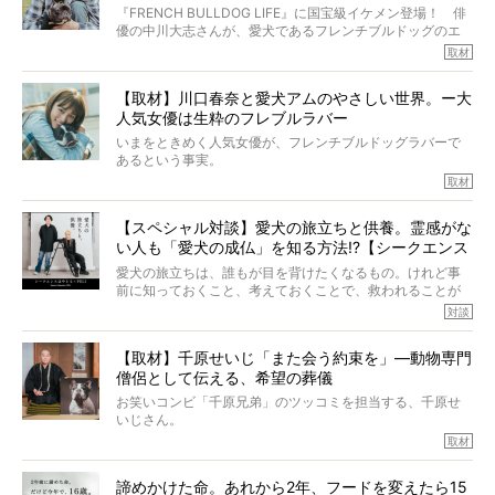
いて、泣いたり笑ったりするのもいいだろう。
ッグと一緒に登場
『FRENCH BULLDOG LIFE』に国宝級イケメン登場！ 俳
こんな子だった、こんなにいい子だった、ほんとうに愛し
優の中川大志さんが、愛犬であるフレンチブルドッグのエ
ていたと。
マちゃん（2歳の女の子）にメロメロとの情報を聞きつけ、
取材
ぼくらは上沼恵美子さんのご自宅へ伺って、お話をきこう
中川さんを直撃。そのフレブル愛をたっぷり語っていただ
と思った。
きました。他のフレブルオーナーさん同様、濃すぎる親バ
【取材】川口春奈と愛犬アムのやさしい世界。ー大
カエピソードが次から次へと飛び出しました。
人気女優は生粋のフレブルラバー
いまをときめく人気女優が、フレンチブルドッグラバーで
あるという事実。
そうです、その人は川口春奈さん。
取材
アムちゃんというパイドの女の子と暮らしています。
話を聞けば聞くほど、そして春奈さんとアムちゃんのやり
【スペシャル対談】愛犬の旅立ちと供養。霊感がな
とりを目の当たりにするほどに、そのフレンチブルドッグ
い人も「愛犬の成仏」を知る方法!?【シークエンス
愛がわたしたちのそれとまったく同じであることに、なん
だかうれしくなってしまったのでした。
はやとも×PELI】
愛犬の旅立ちは、誰もが目を背けたくなるもの。けれど事
春奈さんとアムちゃんのすてきな暮らしを、BUHI編集長の
前に知っておくこと、考えておくことで、救われることが
小西がいつくしみながら、切り取らせていただきます。
たくさんあります。
対談
今回は、お盆スペシャル企画。世間が認めるほどの霊視能
【取材】千原せいじ「また会う約束を」―動物専門
力をもつお笑い芸人「シークエンスはやとも」さんに、愛
僧侶として伝える、希望の葬儀
犬の旅立ちや供養についてインタビュー。
インタビュアー兼対談相手は、大の犬好きで心霊分野の知
お笑いコンビ「千原兄弟」のツッコミを担当する、千原せ
識にも長けているPELIさん。
いじさん。
取材
「愛犬が旅立ったあと、ベッドやおもちゃはどうすればい
今年で結成35周年を迎え、芸人としての活躍も目覚ましい
い？」「お骨はどうするべき？」「お花やお線香は喜んで
中、2024年5月に動物専門僧侶になり世間を驚かせまし
くれる？」
諦めかけた命。あれから2年、フードを変えたら15
た。