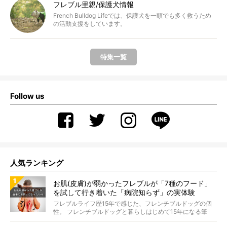
フレブル里親/保護犬情報
French Bulldog Lifeでは、保護犬を一頭でも多く救うため
の活動支援をしています。
特集一覧
Follow us
人気ランキング
お肌(皮膚)が弱かったフレブルが「7種のフード」
を試して行き着いた「病院知らず」の実体験
フレブルライフ歴15年で感じた、フレンチブルドッグの個
性。 フレンチブルドッグと暮らしはじめて15年になる筆
者...