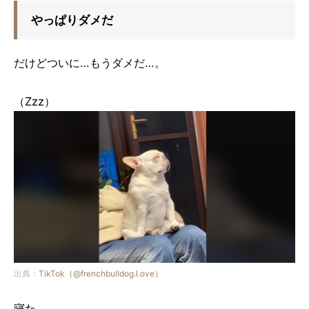
やっぱりダメだ
だけどついに…もうダメだ…。
（Zzz）
出典：
TikTok（@frenchbulldog.l.ove）
寝た。