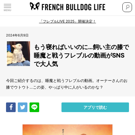
「フレブルLIVE 2025」開催決定！
2024年6月9日
もう寝ればいいのに…飼い主の膝で
睡魔と戦うフレブルの動画がSNS
で大人気
今回ご紹介するのは、睡魔と戦うフレブルの動画。オーナーさんのお
膝でウトウト…この姿、やっぱり中に人がいるのかな？
Share
Tweet
LINE
アプリで読む