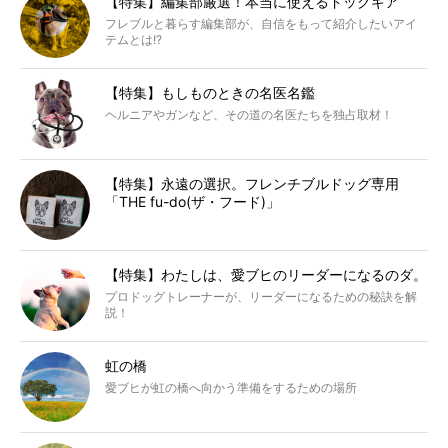
【特集】編集部厳選！本当に使えるドッグギア
フレブルと暮らす編集部が、自信をもって紹介したいアイ
テムとは!?
【特集】もしものときの名医名鑑
ヘルニアやガンなど、その道の名医たちを独占取材！
【特集】永遠の選択。フレンチブルドッグ専用
「THE fu-do(ザ・フード)」
【特集】わたしは、愛ブヒのリーダーになるのダ。
プロドッグトレーナーが、リーダーになるための秘訣を解
説！
虹の橋
愛ブヒが虹の橋へ向かう準備をするための場所