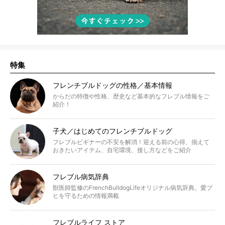
特集
フレンチブルドッグの性格／基本情報
からだの特徴や性格、歴史など基本的なフレブル情報をご
紹介！
子犬／はじめてのフレンチブルドッグ
フレブルビギナーの不安を解消！迎える前の心得、揃えて
おきたいアイテム、自宅環境、接し方などをご紹介
フレブル病気辞典
獣医師監修のFrenchBulldogLifeオリジナル病気辞典。愛ブ
ヒを守るための情報満載
フレブルライフ ストア