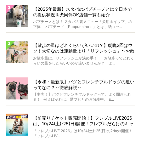
【2025年最新】スタバのパプチーノとは？日本で
の提供状況＆犬同伴OK店舗一覧も紹介！
パプチーノとは？ スタバの裏メニュー「犬用ホイップ」の
正体 「パプチーノ（Puppuccino）」とは、紙コッ...
【散歩の量はどれくらいがいいの？】朝晩2回はウ
ソ！大切なのは運動量より「リフレッシュ」〜お散
歩にまつわる疑問FAQつき〜
お散歩量は、リフレッシュが決め手！ お散歩ってどれく
らいの量をしたらいいのか迷いませんか？ よ...
【令和・最新版】パグとフレンチブルドッグの違い
ってなに？～徹底解説～
【事実！】パグとフレンチブルドッグって、よく間違われ
る！ 例えばそれは、愛ブヒとのお散歩中。 &...
【前売りチケット販売開始！】フレブルLIVE2026
は、10/24(土)-25(日)開催！フレブルだらけのキャ
ンプ・前夜祭・バスプランも新登場!?
「フレブルLIVE 2026」は10/24(土)-25(日)の2days開催！
「フレブルLIV...