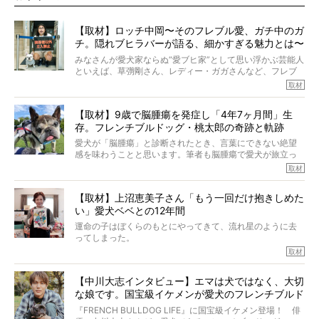
【取材】ロッチ中岡〜そのフレブル愛、ガチ中のガ
チ。隠れブヒラバーが語る、細かすぎる魅力とは〜
【前編】
みなさんが愛犬家ならぬ“愛ブヒ家”として思い浮かぶ芸能人
といえば、草彅剛さん、レディー・ガガさんなど、フレブ
ルを飼っている方が多いと思います。が、ロッチ中岡さん
取材
も、じつは大のフレブルラバーだというのをご存知です
か？ フレブルを飼っていないのにもかかわらず、中岡さ
【取材】9歳で脳腫瘍を発症し「4年7ヶ月間」生
んのインスタグラムを覗くと、たくさんのフレブルアカウ
存。フレンチブルドッグ・桃太郎の奇跡と軌跡
ントがフォローされていて、わが『FRENCH BULLDOG
LIFE』モデルのnicoやトーラスも、その中の一頭。
愛犬が「脳腫瘍」と診断されたとき、言葉にできない絶望
そんな中岡さんに、フレブルの魅力を語っていただきまし
感を味わうことと思います。筆者も脳腫瘍で愛犬が旅立っ
た。そのブヒ愛っぷりは、思ってた以上！ ガチ中のガチ
たひとり。だからこそ、どれほど厄介で困難な病気かを理
取材
でした!?
解をしているつもりです。「発症から1年生存すれば素晴ら
しい」とされるこの病気。
【取材】上沼恵美子さん「もう一回だけ抱きしめた
ところが、フレンチブルドッグの桃太郎は9歳で脳腫瘍を発
い」愛犬ベベとの12年間
症し、なんと4年7ヶ月間も生き抜いたのです。旅立ったと
きの年齢は13歳と11ヶ月、レジェンド級のレジェンドでし
運命の子はぼくらのもとにやってきて、流れ星のように去
た。さらには、治療後3年間は一度も発作が起きなかったと
ってしまった。
いいます。
その悲しみを語ることはなかなかむずかしい。
取材
この事実はフレンチブルドッグだけでなく、脳腫瘍と闘う
けれども、ぼくらはそのことについて考えたいし、泣き出
多くの犬たちに勇気と希望を与えるに違いありません。桃
しそうな飼い主さんを目の前にして、ほんのすこしでも寄
太郎のオーナーである佐藤さんご夫婦に、治療の選択やケ
【中川大志インタビュー】エマは犬ではなく、大切
り添いたいと思う。
アについて詳しくお話しをうかがいました。
な娘です。国宝級イケメンが愛犬のフレンチブルド
その悲しみをいますぐ解消することはできないが、話をき
いて、泣いたり笑ったりするのもいいだろう。
ッグと一緒に登場
『FRENCH BULLDOG LIFE』に国宝級イケメン登場！ 俳
こんな子だった、こんなにいい子だった、ほんとうに愛し