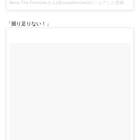
Nova The Frenchieさん(@novafrenchie)がシェアした投稿
-
2017
「掘り足りない！」