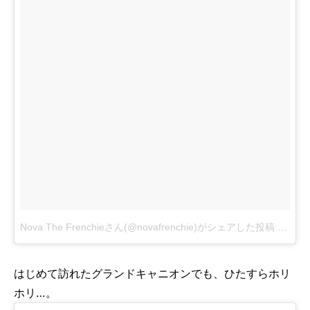
Nova The Frenchieさん(@novafrenchie)がシェアした投稿
-
2017
はじめて訪れたグランドキャニオンでも、ひたすらホリ
ホリ…。