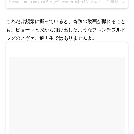
Nova The Frenchieさん(@novafrenchie)がシェアした投稿
-
2016
これだけ頻繁に掘っていると、奇跡の動画が撮れること
も。ピョーンと穴から飛び出したようなフレンチブルド
ッグのノヴァ。逆再生ではありませんよ。