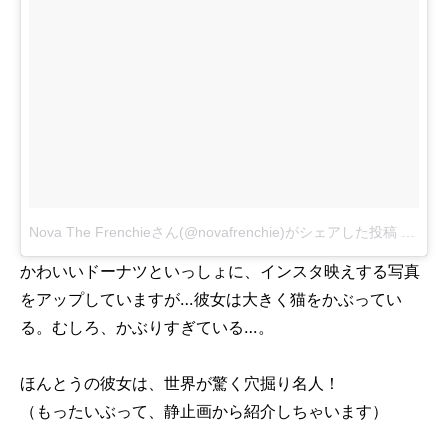
Nova The Frenchieさん(@novafrenchie)がシェアした投稿
-
2017
かわいいドーナツといっしょに、インスタ映えする写真
をアップしていますが…彼女は大きく猫をかぶってい
る。むしろ、かぶりすぎている…。
ほんとうの彼女は、世界が驚く穴掘り名人！
（もったいぶって、静止画から紹介しちゃいます）