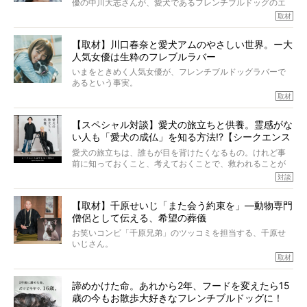
優の中川大志さんが、愛犬であるフレンチブルドッグのエ
ていたと。
マちゃん（2歳の女の子）にメロメロとの情報を聞きつけ、
取材
ぼくらは上沼恵美子さんのご自宅へ伺って、お話をきこう
中川さんを直撃。そのフレブル愛をたっぷり語っていただ
と思った。
きました。他のフレブルオーナーさん同様、濃すぎる親バ
【取材】川口春奈と愛犬アムのやさしい世界。ー大
カエピソードが次から次へと飛び出しました。
人気女優は生粋のフレブルラバー
いまをときめく人気女優が、フレンチブルドッグラバーで
あるという事実。
そうです、その人は川口春奈さん。
取材
アムちゃんというパイドの女の子と暮らしています。
話を聞けば聞くほど、そして春奈さんとアムちゃんのやり
【スペシャル対談】愛犬の旅立ちと供養。霊感がな
とりを目の当たりにするほどに、そのフレンチブルドッグ
い人も「愛犬の成仏」を知る方法!?【シークエンス
愛がわたしたちのそれとまったく同じであることに、なん
だかうれしくなってしまったのでした。
はやとも×PELI】
愛犬の旅立ちは、誰もが目を背けたくなるもの。けれど事
春奈さんとアムちゃんのすてきな暮らしを、BUHI編集長の
前に知っておくこと、考えておくことで、救われることが
小西がいつくしみながら、切り取らせていただきます。
たくさんあります。
対談
今回は、お盆スペシャル企画。世間が認めるほどの霊視能
【取材】千原せいじ「また会う約束を」―動物専門
力をもつお笑い芸人「シークエンスはやとも」さんに、愛
僧侶として伝える、希望の葬儀
犬の旅立ちや供養についてインタビュー。
インタビュアー兼対談相手は、大の犬好きで心霊分野の知
お笑いコンビ「千原兄弟」のツッコミを担当する、千原せ
識にも長けているPELIさん。
いじさん。
取材
「愛犬が旅立ったあと、ベッドやおもちゃはどうすればい
今年で結成35周年を迎え、芸人としての活躍も目覚ましい
い？」「お骨はどうするべき？」「お花やお線香は喜んで
中、2024年5月に動物専門僧侶になり世間を驚かせまし
くれる？」
諦めかけた命。あれから2年、フードを変えたら15
た。
さらには、霊感がない人でも愛犬が成仏したことを知る方
歳の今もお散歩大好きなフレンチブルドッグに！
僧侶としての名は「靖賢（せいけん）」。
法まで。