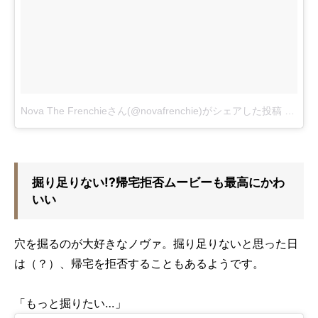
Nova The Frenchieさん(@novafrenchie)がシェアした投稿
-
2017
掘り足りない!?帰宅拒否ムービーも最高にかわ
いい
穴を掘るのが大好きなノヴァ。掘り足りないと思った日
は（？）、帰宅を拒否することもあるようです。
「もっと掘りたい…」