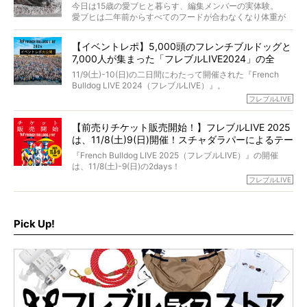
当時54歳という年齢にして、なぜ動物専門僧侶という道を
今日は15歳の愛ブヒと暮らす、編集メンバーの実体験。
選んだのか。
愛ブヒは二年前からすべてのフードが合わなくなり体重が
お笑い芸人だからこそ暗くなりすぎない、むしろ心がスッ
また、愛犬の旅立ちとどのように向き合うべきなのか。
激減。検査をしても異常はなく「年齢のせいですね…」と言
と軽くなる。
「動物専門僧侶」という立場で、お話しをうかがいまし
われてしまいました。
永久保存版のスペシャル対談です！
【イベントレポ】5,000頭のフレンチブルドッグと
た。
もう諦めるしかないのかな…そんなとき、我が家に届いたの
7,000人が集まった「フレブルLIVE2024」の全
が「THE fu-do(ザ・フード)」の試食品でした。
貌！
そして「THE fu-do(ザ・フード)」を食べつづけて二年、愛
11/9(土)-10(日)の二日間にわたって開催された『French
ブヒは15歳になり、今も元気にお散歩をしています。
Bulldog LIVE 2024（フレブルLIVE）』。
今回は、二年前の絶望から今までを包み隠さず、時系列で
今年はのべ5,000頭のフレンチブルドッグと7,000人のフレ
フレブルLIVE
お話しさせていただきます。
ブルオーナーが集まりました！
【前売りチケット販売開始！】フレブルLIVE 2025
day1の司会はフレブルラバーのロッチさん。day2の音楽フ
は、11/8(土)9(日)開催！スチャダラパーによるテー
ェスには世代ど真ん中のPUFFYが出演するなど、例年以上
に豪華なラインナップ。
マソング制作も決定
『French Bulldog LIVE 2025（フレブルLIVE）』の開催
北は北海道、南は鹿児島県から。全国のフレンチブルドッ
は、11/8(土)-9(日)の2days！
グが一堂に会した「フレブルLIVE2024」の模様を、詳しく
お得な前売りチケット、いよいよ販売スタートです！
フレブルLIVE
お届けです！
さらに今年はビッグニュースが。
なんと、ヒップホップグループ「スチャダラパー」がフレ
最後には2025年の情報もありますので、要チェックでござ
ブルLIVEのテーマソングを制作してくれることになりまし
います！
た！
Pick Up!
テーマソングの情報やお得な前売りチケットの販売情報な
ど、内容盛りだくさんでお送りしていますので、最後まで
お見逃しなく！