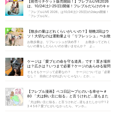
【前売りチケット販売開始！】フレブルLIVE2026
は、10/24(土)-25(日)開催！フレブルだらけのキャ
ンプ・前夜祭・バスプランも新登場!?
「フレブルLIVE 2026」は10/24(土)-25(日)の2days開催！
「フレブルLIV...
【散歩の量はどれくらいがいいの？】朝晩2回はウ
ソ！大切なのは運動量より「リフレッシュ」〜お散
歩にまつわる疑問FAQつき〜
お散歩量は、リフレッシュが決め手！ お散歩ってどれく
らいの量をしたらいいのか迷いませんか？ よ...
ケージは「愛ブヒの命を守る道具」です！置き場所
は？広さは？いつまで必要？ケージのあらゆる疑問
に答えます
そもそもケージって必要なの？ ケージについては「必要
なし！ 自由にさせればいいじゃない」とか、...
【フレブル漫画】ペコ日記〜ブヒのいる幸せ〜＃
80 「犬は飼い主に似る」と言うけれど…逆もまた
しかり!? 作・Cランチ
「犬は飼い主に似る」と言うけれど…逆もまたしかり!? 1 2
3 4 5 6 7 愛ブヒがいなかったら、マンホ...