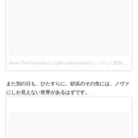
Nova The Frenchieさん(@novafrenchie)がシェアした投稿
-
2017
また別の日も、ひたすらに。砂浜のその先には、ノヴァ
にしか見えない世界があるはずです。