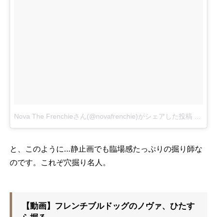
Nova The Frenchieさん(@novafrenchie)がシェアした投稿
-
2017
と、このように…静止画でも臨場感たっぷりの掘り師な
のです。これぞ穴掘り名人。
【動画】フレンチブルドッグのノヴァ、ひたす