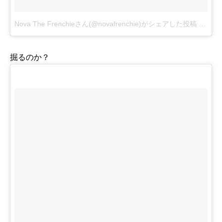
Nova The Frenchieさん(@novafrenchie)がシェアした投稿
-
2017
掘るのか？