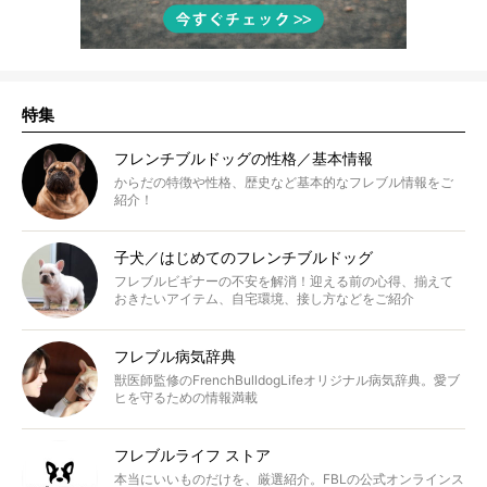
特集
フレンチブルドッグの性格／基本情報
からだの特徴や性格、歴史など基本的なフレブル情報をご
紹介！
子犬／はじめてのフレンチブルドッグ
フレブルビギナーの不安を解消！迎える前の心得、揃えて
おきたいアイテム、自宅環境、接し方などをご紹介
フレブル病気辞典
獣医師監修のFrenchBulldogLifeオリジナル病気辞典。愛ブ
ヒを守るための情報満載
フレブルライフ ストア
本当にいいものだけを、厳選紹介。FBLの公式オンラインス