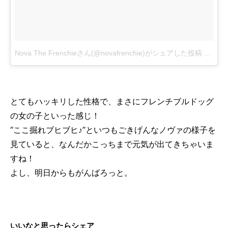
Nova The Frenchieさん(@novafrenchie)がシェアした投稿
-
2016
とてもハッキリした性格で、まさにフレンチブルドッグ
の女の子といった感じ！
“ここ掘れブヒブヒ♪”といつもごきげんなノヴァの様子を
見ていると、なんだかこっちまで元気が出てきちゃいま
すね！
よし、明日からもがんばろっと。
いいなと思ったらシェア