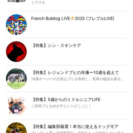
トアです
French Bulldog LIVE
2025 (フレブルLIVE)
【特集】シン・スキンケア
【特集】レジェンドブヒの肖像ー10歳を超えて
10歳オーバーの元気なブヒを取材し、長寿の秘訣を探る。
【特集】5歳からのミドルシニアLIFE
ご長寿ブヒをめざすヒントがここに！
【特集】編集部厳選！本当に使えるドッグギア
フレブルと暮らす編集部が、自信をもって紹介したいアイ