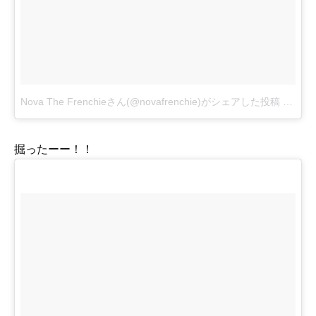
Nova The Frenchieさん(@novafrenchie)がシェアした投稿
-
2016
掘ったーー！！