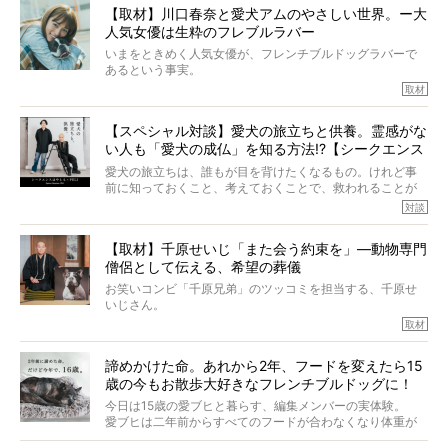
きました。他のフレブルオーナーさん同様、濃すぎる親バ
【取材】川口春奈と愛犬アムのやさしい世界。ー大
カエピソードが次から次へと飛び出しました。
人気女優は生粋のフレブルラバー
いまをときめく人気女優が、フレンチブルドッグラバーで
あるという事実。
そうです、その人は川口春奈さん。
取材
アムちゃんというパイドの女の子と暮らしています。
話を聞けば聞くほど、そして春奈さんとアムちゃんのやり
【スペシャル対談】愛犬の旅立ちと供養。霊感がな
とりを目の当たりにするほどに、そのフレンチブルドッグ
い人も「愛犬の成仏」を知る方法!?【シークエンス
愛がわたしたちのそれとまったく同じであることに、なん
だかうれしくなってしまったのでした。
はやとも×PELI】
愛犬の旅立ちは、誰もが目を背けたくなるもの。けれど事
春奈さんとアムちゃんのすてきな暮らしを、BUHI編集長の
前に知っておくこと、考えておくことで、救われることが
小西がいつくしみながら、切り取らせていただきます。
たくさんあります。
対談
今回は、お盆スペシャル企画。世間が認めるほどの霊視能
【取材】千原せいじ「また会う約束を」―動物専門
力をもつお笑い芸人「シークエンスはやとも」さんに、愛
僧侶として伝える、希望の葬儀
犬の旅立ちや供養についてインタビュー。
インタビュアー兼対談相手は、大の犬好きで心霊分野の知
お笑いコンビ「千原兄弟」のツッコミを担当する、千原せ
識にも長けているPELIさん。
いじさん。
取材
「愛犬が旅立ったあと、ベッドやおもちゃはどうすればい
今年で結成35周年を迎え、芸人としての活躍も目覚ましい
い？」「お骨はどうするべき？」「お花やお線香は喜んで
中、2024年5月に動物専門僧侶になり世間を驚かせまし
くれる？」
諦めかけた命。あれから2年、フードを変えたら15
た。
さらには、霊感がない人でも愛犬が成仏したことを知る方
歳の今もお散歩大好きなフレンチブルドッグに！
僧侶としての名は「靖賢（せいけん）」。
法まで。
当時54歳という年齢にして、なぜ動物専門僧侶という道を
今日は15歳の愛ブヒと暮らす、編集メンバーの実体験。
選んだのか。
愛ブヒは二年前からすべてのフードが合わなくなり体重が
お笑い芸人だからこそ暗くなりすぎない、むしろ心がスッ
また、愛犬の旅立ちとどのように向き合うべきなのか。
激減。検査をしても異常はなく「年齢のせいですね…」と言
と軽くなる。