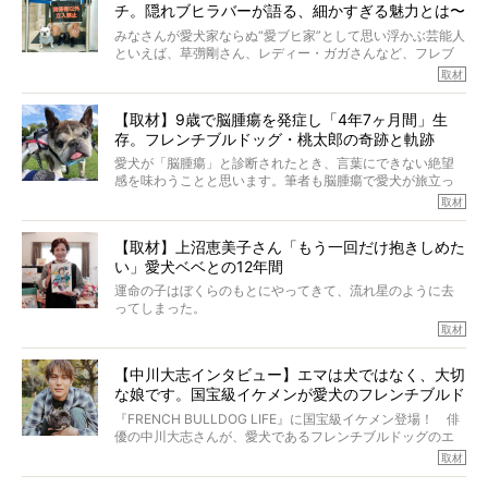
チ。隠れブヒラバーが語る、細かすぎる魅力とは〜
【前編】
みなさんが愛犬家ならぬ“愛ブヒ家”として思い浮かぶ芸能人
といえば、草彅剛さん、レディー・ガガさんなど、フレブ
ルを飼っている方が多いと思います。が、ロッチ中岡さん
取材
も、じつは大のフレブルラバーだというのをご存知です
か？ フレブルを飼っていないのにもかかわらず、中岡さ
【取材】9歳で脳腫瘍を発症し「4年7ヶ月間」生
んのインスタグラムを覗くと、たくさんのフレブルアカウ
存。フレンチブルドッグ・桃太郎の奇跡と軌跡
ントがフォローされていて、わが『FRENCH BULLDOG
LIFE』モデルのnicoやトーラスも、その中の一頭。
愛犬が「脳腫瘍」と診断されたとき、言葉にできない絶望
そんな中岡さんに、フレブルの魅力を語っていただきまし
感を味わうことと思います。筆者も脳腫瘍で愛犬が旅立っ
た。そのブヒ愛っぷりは、思ってた以上！ ガチ中のガチ
たひとり。だからこそ、どれほど厄介で困難な病気かを理
取材
でした!?
解をしているつもりです。「発症から1年生存すれば素晴ら
しい」とされるこの病気。
【取材】上沼恵美子さん「もう一回だけ抱きしめた
ところが、フレンチブルドッグの桃太郎は9歳で脳腫瘍を発
い」愛犬ベベとの12年間
症し、なんと4年7ヶ月間も生き抜いたのです。旅立ったと
きの年齢は13歳と11ヶ月、レジェンド級のレジェンドでし
運命の子はぼくらのもとにやってきて、流れ星のように去
た。さらには、治療後3年間は一度も発作が起きなかったと
ってしまった。
いいます。
その悲しみを語ることはなかなかむずかしい。
取材
この事実はフレンチブルドッグだけでなく、脳腫瘍と闘う
けれども、ぼくらはそのことについて考えたいし、泣き出
多くの犬たちに勇気と希望を与えるに違いありません。桃
しそうな飼い主さんを目の前にして、ほんのすこしでも寄
太郎のオーナーである佐藤さんご夫婦に、治療の選択やケ
【中川大志インタビュー】エマは犬ではなく、大切
り添いたいと思う。
アについて詳しくお話しをうかがいました。
な娘です。国宝級イケメンが愛犬のフレンチブルド
その悲しみをいますぐ解消することはできないが、話をき
いて、泣いたり笑ったりするのもいいだろう。
ッグと一緒に登場
『FRENCH BULLDOG LIFE』に国宝級イケメン登場！ 俳
こんな子だった、こんなにいい子だった、ほんとうに愛し
優の中川大志さんが、愛犬であるフレンチブルドッグのエ
ていたと。
マちゃん（2歳の女の子）にメロメロとの情報を聞きつけ、
取材
ぼくらは上沼恵美子さんのご自宅へ伺って、お話をきこう
中川さんを直撃。そのフレブル愛をたっぷり語っていただ
と思った。