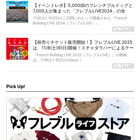
「動物専門僧侶」という立場で、お話しをうかがいまし
われてしまいました。
永久保存版のスペシャル対談です！
【イベントレポ】5,000頭のフレンチブルドッグと
た。
もう諦めるしかないのかな…そんなとき、我が家に届いたの
7,000人が集まった「フレブルLIVE2024」の全
が「THE fu-do(ザ・フード)」の試食品でした。
貌！
そして「THE fu-do(ザ・フード)」を食べつづけて二年、愛
11/9(土)-10(日)の二日間にわたって開催された『French
ブヒは15歳になり、今も元気にお散歩をしています。
Bulldog LIVE 2024（フレブルLIVE）』。
今回は、二年前の絶望から今までを包み隠さず、時系列で
今年はのべ5,000頭のフレンチブルドッグと7,000人のフレ
フレブルLIVE
お話しさせていただきます。
ブルオーナーが集まりました！
【前売りチケット販売開始！】フレブルLIVE 2025
day1の司会はフレブルラバーのロッチさん。day2の音楽フ
は、11/8(土)9(日)開催！スチャダラパーによるテー
ェスには世代ど真ん中のPUFFYが出演するなど、例年以上
に豪華なラインナップ。
マソング制作も決定
『French Bulldog LIVE 2025（フレブルLIVE）』の開催
北は北海道、南は鹿児島県から。全国のフレンチブルドッ
は、11/8(土)-9(日)の2days！
グが一堂に会した「フレブルLIVE2024」の模様を、詳しく
お得な前売りチケット、いよいよ販売スタートです！
フレブルLIVE
お届けです！
さらに今年はビッグニュースが。
なんと、ヒップホップグループ「スチャダラパー」がフレ
最後には2025年の情報もありますので、要チェックでござ
ブルLIVEのテーマソングを制作してくれることになりまし
います！
た！
Pick Up!
テーマソングの情報やお得な前売りチケットの販売情報な
ど、内容盛りだくさんでお送りしていますので、最後まで
お見逃しなく！