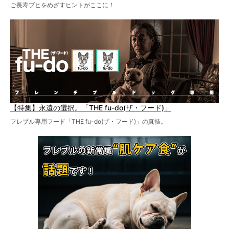
ご長寿ブヒをめざすヒントがここに！
【特集】永遠の選択。「THE fu-do(ザ・フード)」
フレブル専用フード「THE fu-do(ザ・フード)」の真髄。