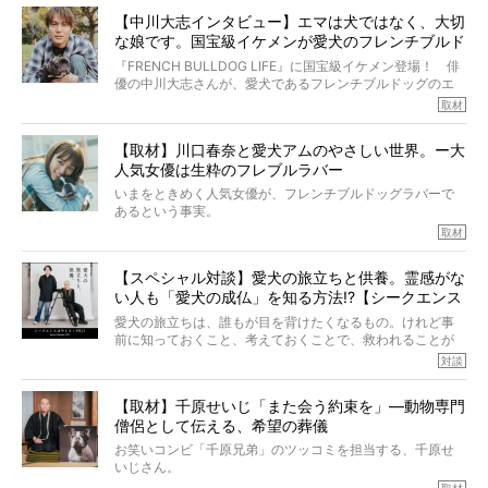
多くの犬たちに勇気と希望を与えるに違いありません。桃
しそうな飼い主さんを目の前にして、ほんのすこしでも寄
太郎のオーナーである佐藤さんご夫婦に、治療の選択やケ
【中川大志インタビュー】エマは犬ではなく、大切
り添いたいと思う。
アについて詳しくお話しをうかがいました。
な娘です。国宝級イケメンが愛犬のフレンチブルド
その悲しみをいますぐ解消することはできないが、話をき
いて、泣いたり笑ったりするのもいいだろう。
ッグと一緒に登場
『FRENCH BULLDOG LIFE』に国宝級イケメン登場！ 俳
こんな子だった、こんなにいい子だった、ほんとうに愛し
優の中川大志さんが、愛犬であるフレンチブルドッグのエ
ていたと。
マちゃん（2歳の女の子）にメロメロとの情報を聞きつけ、
取材
ぼくらは上沼恵美子さんのご自宅へ伺って、お話をきこう
中川さんを直撃。そのフレブル愛をたっぷり語っていただ
と思った。
きました。他のフレブルオーナーさん同様、濃すぎる親バ
【取材】川口春奈と愛犬アムのやさしい世界。ー大
カエピソードが次から次へと飛び出しました。
人気女優は生粋のフレブルラバー
いまをときめく人気女優が、フレンチブルドッグラバーで
あるという事実。
そうです、その人は川口春奈さん。
取材
アムちゃんというパイドの女の子と暮らしています。
話を聞けば聞くほど、そして春奈さんとアムちゃんのやり
【スペシャル対談】愛犬の旅立ちと供養。霊感がな
とりを目の当たりにするほどに、そのフレンチブルドッグ
い人も「愛犬の成仏」を知る方法!?【シークエンス
愛がわたしたちのそれとまったく同じであることに、なん
だかうれしくなってしまったのでした。
はやとも×PELI】
愛犬の旅立ちは、誰もが目を背けたくなるもの。けれど事
春奈さんとアムちゃんのすてきな暮らしを、BUHI編集長の
前に知っておくこと、考えておくことで、救われることが
小西がいつくしみながら、切り取らせていただきます。
たくさんあります。
対談
今回は、お盆スペシャル企画。世間が認めるほどの霊視能
【取材】千原せいじ「また会う約束を」―動物専門
力をもつお笑い芸人「シークエンスはやとも」さんに、愛
僧侶として伝える、希望の葬儀
犬の旅立ちや供養についてインタビュー。
インタビュアー兼対談相手は、大の犬好きで心霊分野の知
お笑いコンビ「千原兄弟」のツッコミを担当する、千原せ
識にも長けているPELIさん。
いじさん。