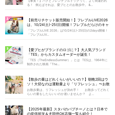
【事実！】パグとフレンチブルドッグって、よく間違われ
る！ 例えばそれは、愛ブヒとのお散歩中。 &...
【前売りチケット販売開始！】フレブルLIVE2026
は、10/24(土)-25(日)開催！フレブルだらけのキャ
ンプ・前夜祭・バスプランも新登場!?
「フレブルLIVE 2026」は10/24(土)-25(日)の2days開催！
「フレブルLIV...
【愛ブヒがブランドのロゴに？】大人気ブランド
「TES」からカスタムオーダーが誕生！
「TES（TheEndlessSummer）」とは TESは、1964年に
制作された映画『The...
【散歩の量はどれくらいがいいの？】朝晩2回はウ
ソ！大切なのは運動量より「リフレッシュ」〜お散
歩にまつわる疑問FAQつき〜
お散歩量は、リフレッシュが決め手！ お散歩ってどれく
らいの量をしたらいいのか迷いませんか？ よ...
【2025年最新】スタバのパプチーノとは？日本で
の提供状況＆犬同伴OK店舗一覧も紹介！