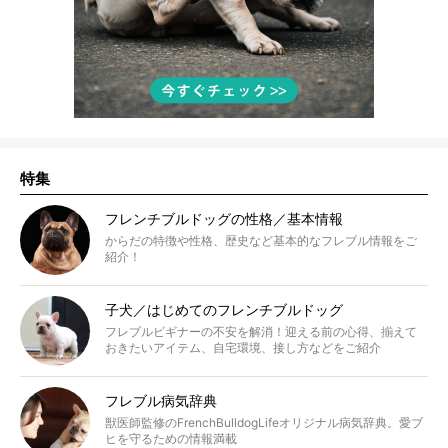
特集
フレンチブルドッグの性格／基本情報
からだの特徴や性格、歴史など基本的なフレブル情報をご
紹介！
子犬／はじめてのフレンチブルドッグ
フレブルビギナーの不安を解消！迎える前の心得、揃えて
おきたいアイテム、自宅環境、接し方などをご紹介
フレブル病気辞典
獣医師監修のFrenchBulldogLifeオリジナル病気辞典。愛ブ
ヒを守るための情報満載