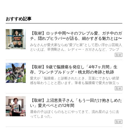
おすすめ記事
【取材】ロッチ中岡〜そのフレブル愛、ガチ中のガ
チ。隠れブヒラバーが語る、細かすぎる魅力とは〜
【前編】
みなさんが愛犬家ならぬ“愛ブヒ家”として思い浮かぶ芸能人
といえば、草彅剛さん、レディー・ガガさんなど、フレブ
ルを飼っている方が多いと思います。が、ロッチ中岡さん
取材
も、じつは大のフレブルラバーだというのをご存知です
か？ フレブルを飼っていないのにもかかわらず、中岡さ
【取材】9歳で脳腫瘍を発症し「4年7ヶ月間」生
んのインスタグラムを覗くと、たくさんのフレブルアカウ
存。フレンチブルドッグ・桃太郎の奇跡と軌跡
ントがフォローされていて、わが『FRENCH BULLDOG
LIFE』モデルのnicoやトーラスも、その中の一頭。
愛犬が「脳腫瘍」と診断されたとき、言葉にできない絶望
そんな中岡さんに、フレブルの魅力を語っていただきまし
感を味わうことと思います。筆者も脳腫瘍で愛犬が旅立っ
た。そのブヒ愛っぷりは、思ってた以上！ ガチ中のガチ
たひとり。だからこそ、どれほど厄介で困難な病気かを理
取材
でした!?
解をしているつもりです。「発症から1年生存すれば素晴ら
しい」とされるこの病気。
【取材】上沼恵美子さん「もう一回だけ抱きしめた
ところが、フレンチブルドッグの桃太郎は9歳で脳腫瘍を発
い」愛犬ベベとの12年間
症し、なんと4年7ヶ月間も生き抜いたのです。旅立ったと
きの年齢は13歳と11ヶ月、レジェンド級のレジェンドでし
運命の子はぼくらのもとにやってきて、流れ星のように去
た。さらには、治療後3年間は一度も発作が起きなかったと
ってしまった。
いいます。
その悲しみを語ることはなかなかむずかしい。
取材
この事実はフレンチブルドッグだけでなく、脳腫瘍と闘う
けれども、ぼくらはそのことについて考えたいし、泣き出