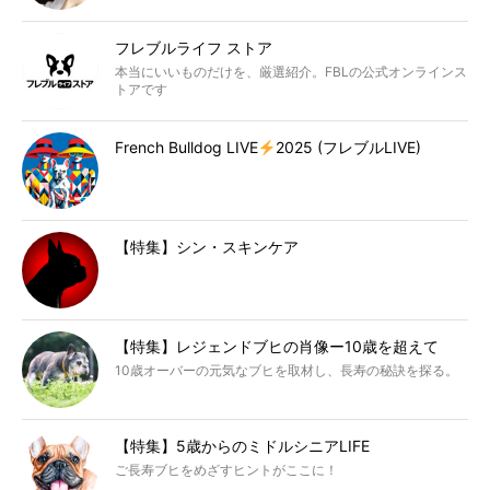
フレブルライフ ストア
本当にいいものだけを、厳選紹介。FBLの公式オンラインス
トアです
French Bulldog LIVE
2025 (フレブルLIVE)
【特集】シン・スキンケア
【特集】レジェンドブヒの肖像ー10歳を超えて
10歳オーバーの元気なブヒを取材し、長寿の秘訣を探る。
【特集】5歳からのミドルシニアLIFE
ご長寿ブヒをめざすヒントがここに！