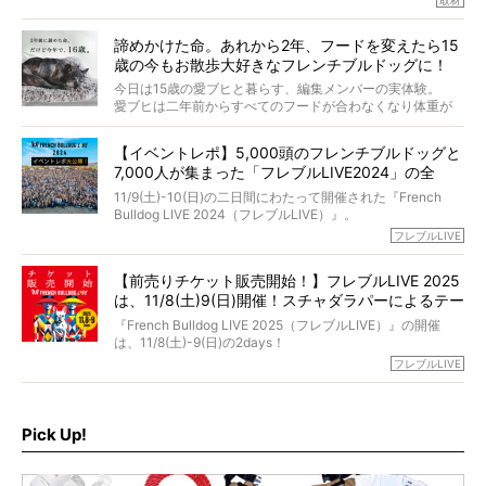
取材
「愛犬が旅立ったあと、ベッドやおもちゃはどうすればい
今年で結成35周年を迎え、芸人としての活躍も目覚ましい
い？」「お骨はどうするべき？」「お花やお線香は喜んで
中、2024年5月に動物専門僧侶になり世間を驚かせまし
くれる？」
諦めかけた命。あれから2年、フードを変えたら15
た。
さらには、霊感がない人でも愛犬が成仏したことを知る方
歳の今もお散歩大好きなフレンチブルドッグに！
僧侶としての名は「靖賢（せいけん）」。
法まで。
当時54歳という年齢にして、なぜ動物専門僧侶という道を
今日は15歳の愛ブヒと暮らす、編集メンバーの実体験。
選んだのか。
愛ブヒは二年前からすべてのフードが合わなくなり体重が
お笑い芸人だからこそ暗くなりすぎない、むしろ心がスッ
また、愛犬の旅立ちとどのように向き合うべきなのか。
激減。検査をしても異常はなく「年齢のせいですね…」と言
と軽くなる。
「動物専門僧侶」という立場で、お話しをうかがいまし
われてしまいました。
永久保存版のスペシャル対談です！
【イベントレポ】5,000頭のフレンチブルドッグと
た。
もう諦めるしかないのかな…そんなとき、我が家に届いたの
7,000人が集まった「フレブルLIVE2024」の全
が「THE fu-do(ザ・フード)」の試食品でした。
貌！
そして「THE fu-do(ザ・フード)」を食べつづけて二年、愛
11/9(土)-10(日)の二日間にわたって開催された『French
ブヒは15歳になり、今も元気にお散歩をしています。
Bulldog LIVE 2024（フレブルLIVE）』。
今回は、二年前の絶望から今までを包み隠さず、時系列で
今年はのべ5,000頭のフレンチブルドッグと7,000人のフレ
フレブルLIVE
お話しさせていただきます。
ブルオーナーが集まりました！
【前売りチケット販売開始！】フレブルLIVE 2025
day1の司会はフレブルラバーのロッチさん。day2の音楽フ
は、11/8(土)9(日)開催！スチャダラパーによるテー
ェスには世代ど真ん中のPUFFYが出演するなど、例年以上
に豪華なラインナップ。
マソング制作も決定
『French Bulldog LIVE 2025（フレブルLIVE）』の開催
北は北海道、南は鹿児島県から。全国のフレンチブルドッ
は、11/8(土)-9(日)の2days！
グが一堂に会した「フレブルLIVE2024」の模様を、詳しく
お得な前売りチケット、いよいよ販売スタートです！
フレブルLIVE
お届けです！
さらに今年はビッグニュースが。
なんと、ヒップホップグループ「スチャダラパー」がフレ
最後には2025年の情報もありますので、要チェックでござ
ブルLIVEのテーマソングを制作してくれることになりまし
います！
た！
Pick Up!
テーマソングの情報やお得な前売りチケットの販売情報な
ど、内容盛りだくさんでお送りしていますので、最後まで