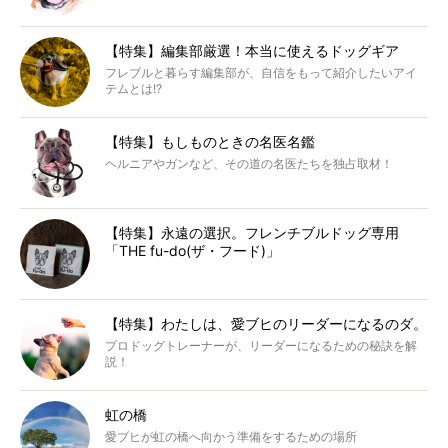
【特集】編集部厳選！本当に使えるドッグギア
フレブルと暮らす編集部が、自信をもって紹介したいアイ
テムとは!?
【特集】もしものときの名医名鑑
ヘルニアやガンなど、その道の名医たちを独占取材！
【特集】永遠の選択。フレンチブルドッグ専用
「THE fu-do(ザ・フード)」
【特集】わたしは、愛ブヒのリーダーになるのダ。
プロドッグトレーナーが、リーダーになるための秘訣を解
説！
虹の橋
愛ブヒが虹の橋へ向かう準備をするための場所