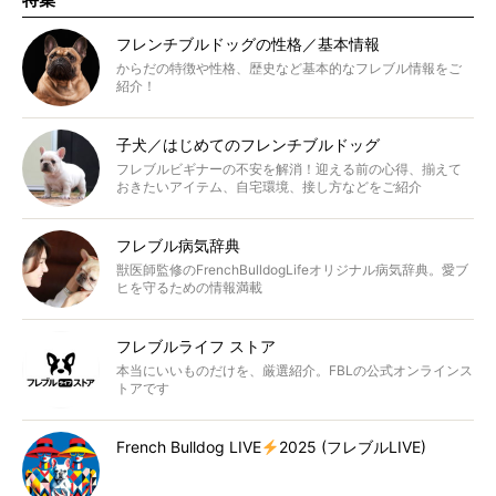
フレンチブルドッグの性格／基本情報
からだの特徴や性格、歴史など基本的なフレブル情報をご
紹介！
子犬／はじめてのフレンチブルドッグ
フレブルビギナーの不安を解消！迎える前の心得、揃えて
おきたいアイテム、自宅環境、接し方などをご紹介
フレブル病気辞典
獣医師監修のFrenchBulldogLifeオリジナル病気辞典。愛ブ
ヒを守るための情報満載
フレブルライフ ストア
本当にいいものだけを、厳選紹介。FBLの公式オンラインス
トアです
French Bulldog LIVE
2025 (フレブルLIVE)