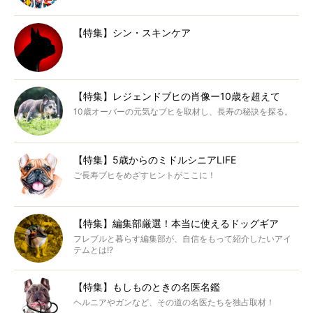
【特集】シン・スキンケア
【特集】レジェンドブヒの肖像ー10歳を超えて
10歳オーバーの元気なブヒを取材し、長寿の秘訣を探る。
【特集】5歳からのミドルシニアLIFE
ご長寿ブヒをめざすヒントがここに！
【特集】編集部厳選！本当に使えるドッグギア
フレブルと暮らす編集部が、自信をもって紹介したいアイ
テムとは!?
【特集】もしものときの名医名鑑
ヘルニアやガンなど、その道の名医たちを独占取材！