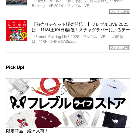
11/9(土)-10(日)の二日間にわたって開催された『French
ブヒは15歳になり、今も元気にお散歩をしています。
Bulldog LIVE 2024（フレブルLIVE）』。
今回は、二年前の絶望から今までを包み隠さず、時系列で
今年はのべ5,000頭のフレンチブルドッグと7,000人のフレ
フレブルLIVE
お話しさせていただきます。
ブルオーナーが集まりました！
【前売りチケット販売開始！】フレブルLIVE 2025
day1の司会はフレブルラバーのロッチさん。day2の音楽フ
は、11/8(土)9(日)開催！スチャダラパーによるテー
ェスには世代ど真ん中のPUFFYが出演するなど、例年以上
に豪華なラインナップ。
マソング制作も決定
『French Bulldog LIVE 2025（フレブルLIVE）』の開催
北は北海道、南は鹿児島県から。全国のフレンチブルドッ
は、11/8(土)-9(日)の2days！
グが一堂に会した「フレブルLIVE2024」の模様を、詳しく
お得な前売りチケット、いよいよ販売スタートです！
フレブルLIVE
お届けです！
さらに今年はビッグニュースが。
なんと、ヒップホップグループ「スチャダラパー」がフレ
最後には2025年の情報もありますので、要チェックでござ
ブルLIVEのテーマソングを制作してくれることになりまし
います！
た！
Pick Up!
テーマソングの情報やお得な前売りチケットの販売情報な
ど、内容盛りだくさんでお送りしていますので、最後まで
お見逃しなく！
限定商品、続々入荷！