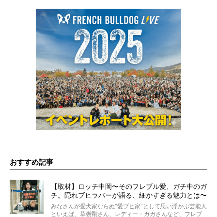
おすすめ記事
【取材】ロッチ中岡〜そのフレブル愛、ガチ中のガ
チ。隠れブヒラバーが語る、細かすぎる魅力とは〜
【前編】
みなさんが愛犬家ならぬ“愛ブヒ家”として思い浮かぶ芸能人
といえば、草彅剛さん、レディー・ガガさんなど、フレブ