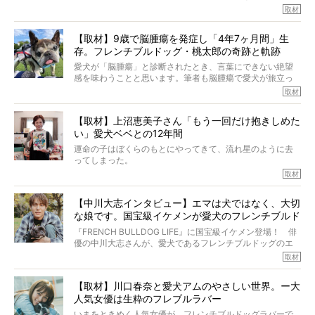
ルを飼っている方が多いと思います。が、ロッチ中岡さん
取材
も、じつは大のフレブルラバーだというのをご存知です
か？ フレブルを飼っていないのにもかかわらず、中岡さ
【取材】9歳で脳腫瘍を発症し「4年7ヶ月間」生
んのインスタグラムを覗くと、たくさんのフレブルアカウ
存。フレンチブルドッグ・桃太郎の奇跡と軌跡
ントがフォローされていて、わが『FRENCH BULLDOG
LIFE』モデルのnicoやトーラスも、その中の一頭。
愛犬が「脳腫瘍」と診断されたとき、言葉にできない絶望
そんな中岡さんに、フレブルの魅力を語っていただきまし
感を味わうことと思います。筆者も脳腫瘍で愛犬が旅立っ
た。そのブヒ愛っぷりは、思ってた以上！ ガチ中のガチ
たひとり。だからこそ、どれほど厄介で困難な病気かを理
取材
でした!?
解をしているつもりです。「発症から1年生存すれば素晴ら
しい」とされるこの病気。
【取材】上沼恵美子さん「もう一回だけ抱きしめた
ところが、フレンチブルドッグの桃太郎は9歳で脳腫瘍を発
い」愛犬ベベとの12年間
症し、なんと4年7ヶ月間も生き抜いたのです。旅立ったと
きの年齢は13歳と11ヶ月、レジェンド級のレジェンドでし
運命の子はぼくらのもとにやってきて、流れ星のように去
た。さらには、治療後3年間は一度も発作が起きなかったと
ってしまった。
いいます。
その悲しみを語ることはなかなかむずかしい。
取材
この事実はフレンチブルドッグだけでなく、脳腫瘍と闘う
けれども、ぼくらはそのことについて考えたいし、泣き出
多くの犬たちに勇気と希望を与えるに違いありません。桃
しそうな飼い主さんを目の前にして、ほんのすこしでも寄
太郎のオーナーである佐藤さんご夫婦に、治療の選択やケ
【中川大志インタビュー】エマは犬ではなく、大切
り添いたいと思う。
アについて詳しくお話しをうかがいました。
な娘です。国宝級イケメンが愛犬のフレンチブルド
その悲しみをいますぐ解消することはできないが、話をき
いて、泣いたり笑ったりするのもいいだろう。
ッグと一緒に登場
『FRENCH BULLDOG LIFE』に国宝級イケメン登場！ 俳
こんな子だった、こんなにいい子だった、ほんとうに愛し
優の中川大志さんが、愛犬であるフレンチブルドッグのエ
ていたと。
マちゃん（2歳の女の子）にメロメロとの情報を聞きつけ、
取材
ぼくらは上沼恵美子さんのご自宅へ伺って、お話をきこう
中川さんを直撃。そのフレブル愛をたっぷり語っていただ
と思った。
きました。他のフレブルオーナーさん同様、濃すぎる親バ
【取材】川口春奈と愛犬アムのやさしい世界。ー大
カエピソードが次から次へと飛び出しました。
人気女優は生粋のフレブルラバー
いまをときめく人気女優が、フレンチブルドッグラバーで