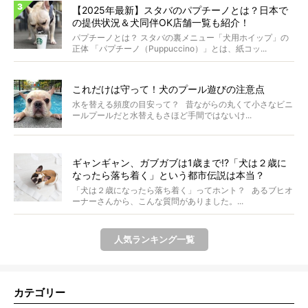
【2025年最新】スタバのパプチーノとは？日本で
の提供状況＆犬同伴OK店舗一覧も紹介！
パプチーノとは？ スタバの裏メニュー「犬用ホイップ」の
正体 「パプチーノ（Puppuccino）」とは、紙コッ...
これだけは守って！犬のプール遊びの注意点
水を替える頻度の目安って？ 昔ながらの丸くて小さなビニ
ールプールだと水替えもさほど手間ではないけ...
ギャンギャン、ガブガブは1歳まで!?「犬は２歳に
なったら落ち着く」という都市伝説は本当？
「犬は２歳になったら落ち着く」ってホント？ あるブヒオ
ーナーさんから、こんな質問がありました。...
人気ランキング一覧
カテゴリー