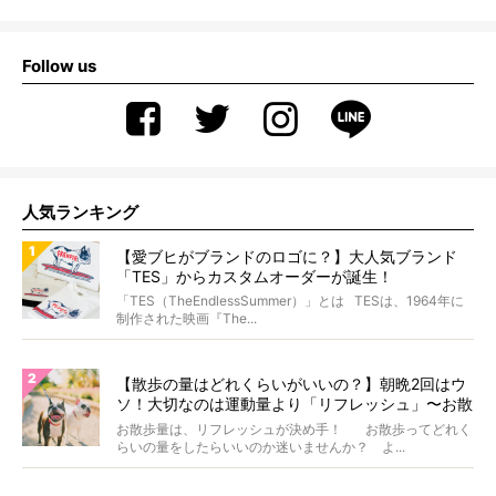
Follow us
人気ランキング
【愛ブヒがブランドのロゴに？】大人気ブランド
「TES」からカスタムオーダーが誕生！
「TES（TheEndlessSummer）」とは TESは、1964年に
制作された映画『The...
【散歩の量はどれくらいがいいの？】朝晩2回はウ
ソ！大切なのは運動量より「リフレッシュ」〜お散
歩にまつわる疑問FAQつき〜
お散歩量は、リフレッシュが決め手！ お散歩ってどれく
らいの量をしたらいいのか迷いませんか？ よ...