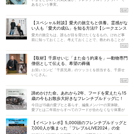
あるという事実。
そうです、その人は川口春奈さん。
取材
アムちゃんというパイドの女の子と暮らしています。
話を聞けば聞くほど、そして春奈さんとアムちゃんのやり
【スペシャル対談】愛犬の旅立ちと供養。霊感がな
とりを目の当たりにするほどに、そのフレンチブルドッグ
い人も「愛犬の成仏」を知る方法!?【シークエンス
愛がわたしたちのそれとまったく同じであることに、なん
だかうれしくなってしまったのでした。
はやとも×PELI】
愛犬の旅立ちは、誰もが目を背けたくなるもの。けれど事
春奈さんとアムちゃんのすてきな暮らしを、BUHI編集長の
前に知っておくこと、考えておくことで、救われることが
小西がいつくしみながら、切り取らせていただきます。
たくさんあります。
対談
今回は、お盆スペシャル企画。世間が認めるほどの霊視能
【取材】千原せいじ「また会う約束を」―動物専門
力をもつお笑い芸人「シークエンスはやとも」さんに、愛
僧侶として伝える、希望の葬儀
犬の旅立ちや供養についてインタビュー。
インタビュアー兼対談相手は、大の犬好きで心霊分野の知
お笑いコンビ「千原兄弟」のツッコミを担当する、千原せ
識にも長けているPELIさん。
いじさん。
取材
「愛犬が旅立ったあと、ベッドやおもちゃはどうすればい
今年で結成35周年を迎え、芸人としての活躍も目覚ましい
い？」「お骨はどうするべき？」「お花やお線香は喜んで
中、2024年5月に動物専門僧侶になり世間を驚かせまし
くれる？」
諦めかけた命。あれから2年、フードを変えたら15
た。
さらには、霊感がない人でも愛犬が成仏したことを知る方
歳の今もお散歩大好きなフレンチブルドッグに！
僧侶としての名は「靖賢（せいけん）」。
法まで。
当時54歳という年齢にして、なぜ動物専門僧侶という道を
今日は15歳の愛ブヒと暮らす、編集メンバーの実体験。
選んだのか。
愛ブヒは二年前からすべてのフードが合わなくなり体重が
お笑い芸人だからこそ暗くなりすぎない、むしろ心がスッ
また、愛犬の旅立ちとどのように向き合うべきなのか。
激減。検査をしても異常はなく「年齢のせいですね…」と言
と軽くなる。
「動物専門僧侶」という立場で、お話しをうかがいまし
われてしまいました。
永久保存版のスペシャル対談です！
【イベントレポ】5,000頭のフレンチブルドッグと
た。
もう諦めるしかないのかな…そんなとき、我が家に届いたの
7,000人が集まった「フレブルLIVE2024」の全
が「THE fu-do(ザ・フード)」の試食品でした。
貌！
そして「THE fu-do(ザ・フード)」を食べつづけて二年、愛