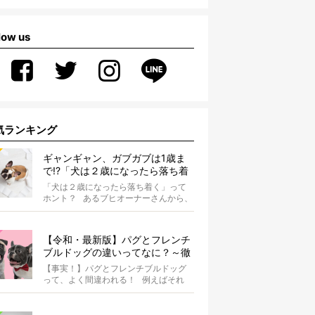
low us
気ランキング
ギャンギャン、ガブガブは1歳ま
で!?「犬は２歳になったら落ち着
く」という都市伝説は本当？
「犬は２歳になったら落ち着く」って
ホント？ あるブヒオーナーさんから、
こんな質問がありました。...
【令和・最新版】パグとフレンチ
ブルドッグの違いってなに？～徹
底解説～
【事実！】パグとフレンチブルドッグ
って、よく間違われる！ 例えばそれ
は、愛ブヒとのお散歩中。 &...