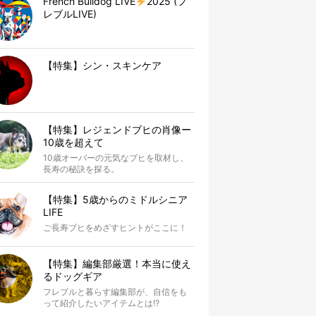
French Bulldog LIVE
2025 (フ
レブルLIVE)
【特集】シン・スキンケア
【特集】レジェンドブヒの肖像ー
10歳を超えて
10歳オーバーの元気なブヒを取材し、
長寿の秘訣を探る。
【特集】5歳からのミドルシニア
LIFE
ご長寿ブヒをめざすヒントがここに！
【特集】編集部厳選！本当に使え
るドッグギア
フレブルと暮らす編集部が、自信をも
って紹介したいアイテムとは!?