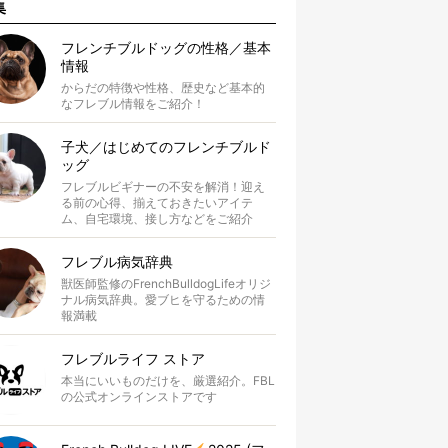
集
フレンチブルドッグの性格／基本
情報
からだの特徴や性格、歴史など基本的
なフレブル情報をご紹介！
子犬／はじめてのフレンチブルド
ッグ
フレブルビギナーの不安を解消！迎え
る前の心得、揃えておきたいアイテ
ム、自宅環境、接し方などをご紹介
フレブル病気辞典
獣医師監修のFrenchBulldogLifeオリジ
ナル病気辞典。愛ブヒを守るための情
報満載
フレブルライフ ストア
本当にいいものだけを、厳選紹介。FBL
の公式オンラインストアです