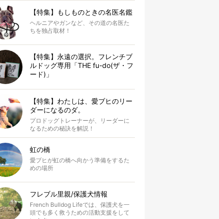
【特集】もしものときの名医名鑑
ヘルニアやガンなど、その道の名医た
ちを独占取材！
【特集】永遠の選択。フレンチブ
ルドッグ専用「THE fu-do(ザ・フ
ード)」
【特集】わたしは、愛ブヒのリー
ダーになるのダ。
プロドッグトレーナーが、リーダーに
なるための秘訣を解説！
虹の橋
愛ブヒが虹の橋へ向かう準備をするた
めの場所
フレブル里親/保護犬情報
French Bulldog Lifeでは、保護犬を一
頭でも多く救うための活動支援をして