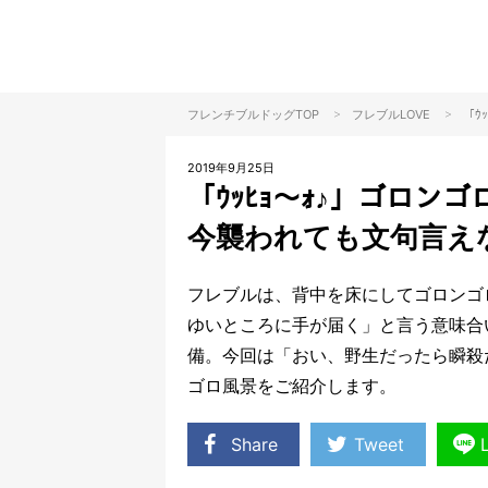
>
>
フレンチブルドッグTOP
フレブル
LOVE
「ｳ
2019年9月25日
「ｳｯﾋｮ〜ｫ♪」ゴロ
今襲われても文句言え
フレブルは、背中を床にしてゴロンゴ
ゆいところに手が届く」と言う意味合
備。今回は「おい、野生だったら瞬殺
ゴロ風景をご紹介します。
Share
Tweet