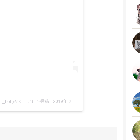
sako.t_bob)がシェアした投稿
-
2019年 2月月5日午後7時28分PST
。