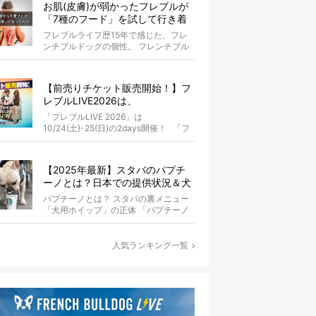
お肌(皮膚)が弱かったフレブルが
「7種のフード」を試して行き着
いた「病院知らず」の実体験
フレブルライフ歴15年で感じた、フレ
ンチブルドッグの個性。 フレンチブル
ドッグと暮らしはじめて15年になる筆
者...
【前売りチケット販売開始！】フ
レブルLIVE2026は、
10/24(土)-25(日)開催！フレブル
「フレブルLIVE 2026」は
だらけのキャンプ・前夜祭・バス
10/24(土)-25(日)の2days開催！ 「フ
プランも新登場!?
レブルLIV...
【2025年最新】スタバのパプチ
ーノとは？日本での提供状況＆犬
同伴OK店舗一覧も紹介！
パプチーノとは？ スタバの裏メニュー
「犬用ホイップ」の正体 「パプチーノ
（Puppuccino）」とは、紙コッ...
人気ランキング一覧