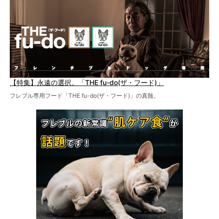
【特集】永遠の選択。「THE fu-do(ザ・フード)」
フレブル専用フード「THE fu-do(ザ・フード)」の真髄。