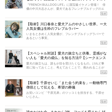
いて、泣いたり笑ったりするのもいいだろう。
ッグと一緒に登場
『FRENCH BULLDOG LIFE』に国宝級イケメン登場！ 俳
こんな子だった、こんなにいい子だった、ほんとうに愛し
優の中川大志さんが、愛犬であるフレンチブルドッグのエ
ていたと。
マちゃん（2歳の女の子）にメロメロとの情報を聞きつけ、
取材
ぼくらは上沼恵美子さんのご自宅へ伺って、お話をきこう
中川さんを直撃。そのフレブル愛をたっぷり語っていただ
と思った。
きました。他のフレブルオーナーさん同様、濃すぎる親バ
【取材】川口春奈と愛犬アムのやさしい世界。ー大
カエピソードが次から次へと飛び出しました。
人気女優は生粋のフレブルラバー
いまをときめく人気女優が、フレンチブルドッグラバーで
あるという事実。
そうです、その人は川口春奈さん。
取材
アムちゃんというパイドの女の子と暮らしています。
話を聞けば聞くほど、そして春奈さんとアムちゃんのやり
【スペシャル対談】愛犬の旅立ちと供養。霊感がな
とりを目の当たりにするほどに、そのフレンチブルドッグ
い人も「愛犬の成仏」を知る方法!?【シークエンス
愛がわたしたちのそれとまったく同じであることに、なん
だかうれしくなってしまったのでした。
はやとも×PELI】
愛犬の旅立ちは、誰もが目を背けたくなるもの。けれど事
春奈さんとアムちゃんのすてきな暮らしを、BUHI編集長の
前に知っておくこと、考えておくことで、救われることが
小西がいつくしみながら、切り取らせていただきます。
たくさんあります。
対談
今回は、お盆スペシャル企画。世間が認めるほどの霊視能
【取材】千原せいじ「また会う約束を」―動物専門
力をもつお笑い芸人「シークエンスはやとも」さんに、愛
僧侶として伝える、希望の葬儀
犬の旅立ちや供養についてインタビュー。
インタビュアー兼対談相手は、大の犬好きで心霊分野の知
お笑いコンビ「千原兄弟」のツッコミを担当する、千原せ
識にも長けているPELIさん。
いじさん。
取材
「愛犬が旅立ったあと、ベッドやおもちゃはどうすればい
今年で結成35周年を迎え、芸人としての活躍も目覚ましい
い？」「お骨はどうするべき？」「お花やお線香は喜んで
中、2024年5月に動物専門僧侶になり世間を驚かせまし
くれる？」
諦めかけた命。あれから2年、フードを変えたら15