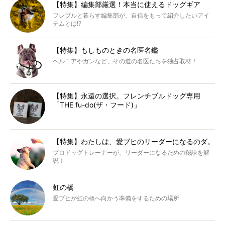
【特集】編集部厳選！本当に使えるドッグギア
フレブルと暮らす編集部が、自信をもって紹介したいアイ
テムとは!?
【特集】もしものときの名医名鑑
ヘルニアやガンなど、その道の名医たちを独占取材！
【特集】永遠の選択。フレンチブルドッグ専用
「THE fu-do(ザ・フード)」
【特集】わたしは、愛ブヒのリーダーになるのダ。
プロドッグトレーナーが、リーダーになるための秘訣を解
説！
虹の橋
愛ブヒが虹の橋へ向かう準備をするための場所