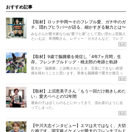
おすすめ記事
【取材】ロッチ中岡〜そのフレブル愛、ガチ中のガ
チ。隠れブヒラバーが語る、細かすぎる魅力とは〜
【前編】
みなさんが愛犬家ならぬ“愛ブヒ家”として思い浮かぶ芸能人
といえば、草彅剛さん、レディー・ガガさんなど、フレブ
ルを飼っている方が多いと思います。が、ロッチ中岡さん
取材
も、じつは大のフレブルラバーだというのをご存知です
か？ フレブルを飼っていないのにもかかわらず、中岡さ
【取材】9歳で脳腫瘍を発症し「4年7ヶ月間」生
んのインスタグラムを覗くと、たくさんのフレブルアカウ
存。フレンチブルドッグ・桃太郎の奇跡と軌跡
ントがフォローされていて、わが『FRENCH BULLDOG
LIFE』モデルのnicoやトーラスも、その中の一頭。
愛犬が「脳腫瘍」と診断されたとき、言葉にできない絶望
そんな中岡さんに、フレブルの魅力を語っていただきまし
感を味わうことと思います。筆者も脳腫瘍で愛犬が旅立っ
た。そのブヒ愛っぷりは、思ってた以上！ ガチ中のガチ
たひとり。だからこそ、どれほど厄介で困難な病気かを理
取材
でした!?
解をしているつもりです。「発症から1年生存すれば素晴ら
しい」とされるこの病気。
【取材】上沼恵美子さん「もう一回だけ抱きしめた
ところが、フレンチブルドッグの桃太郎は9歳で脳腫瘍を発
い」愛犬ベベとの12年間
症し、なんと4年7ヶ月間も生き抜いたのです。旅立ったと
きの年齢は13歳と11ヶ月、レジェンド級のレジェンドでし
運命の子はぼくらのもとにやってきて、流れ星のように去
た。さらには、治療後3年間は一度も発作が起きなかったと
ってしまった。
いいます。
その悲しみを語ることはなかなかむずかしい。
取材
この事実はフレンチブルドッグだけでなく、脳腫瘍と闘う
けれども、ぼくらはそのことについて考えたいし、泣き出
多くの犬たちに勇気と希望を与えるに違いありません。桃
しそうな飼い主さんを目の前にして、ほんのすこしでも寄
太郎のオーナーである佐藤さんご夫婦に、治療の選択やケ
【中川大志インタビュー】エマは犬ではなく、大切
り添いたいと思う。
アについて詳しくお話しをうかがいました。
な娘です。国宝級イケメンが愛犬のフレンチブルド
その悲しみをいますぐ解消することはできないが、話をき