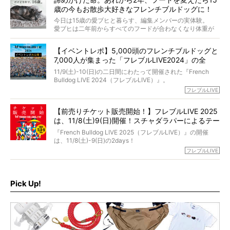
た。
さらには、霊感がない人でも愛犬が成仏したことを知る方
歳の今もお散歩大好きなフレンチブルドッグに！
僧侶としての名は「靖賢（せいけん）」。
法まで。
当時54歳という年齢にして、なぜ動物専門僧侶という道を
今日は15歳の愛ブヒと暮らす、編集メンバーの実体験。
選んだのか。
愛ブヒは二年前からすべてのフードが合わなくなり体重が
お笑い芸人だからこそ暗くなりすぎない、むしろ心がスッ
また、愛犬の旅立ちとどのように向き合うべきなのか。
激減。検査をしても異常はなく「年齢のせいですね…」と言
と軽くなる。
「動物専門僧侶」という立場で、お話しをうかがいまし
われてしまいました。
永久保存版のスペシャル対談です！
【イベントレポ】5,000頭のフレンチブルドッグと
た。
もう諦めるしかないのかな…そんなとき、我が家に届いたの
7,000人が集まった「フレブルLIVE2024」の全
が「THE fu-do(ザ・フード)」の試食品でした。
貌！
そして「THE fu-do(ザ・フード)」を食べつづけて二年、愛
11/9(土)-10(日)の二日間にわたって開催された『French
ブヒは15歳になり、今も元気にお散歩をしています。
Bulldog LIVE 2024（フレブルLIVE）』。
今回は、二年前の絶望から今までを包み隠さず、時系列で
今年はのべ5,000頭のフレンチブルドッグと7,000人のフレ
フレブルLIVE
お話しさせていただきます。
ブルオーナーが集まりました！
【前売りチケット販売開始！】フレブルLIVE 2025
day1の司会はフレブルラバーのロッチさん。day2の音楽フ
は、11/8(土)9(日)開催！スチャダラパーによるテー
ェスには世代ど真ん中のPUFFYが出演するなど、例年以上
に豪華なラインナップ。
マソング制作も決定
『French Bulldog LIVE 2025（フレブルLIVE）』の開催
北は北海道、南は鹿児島県から。全国のフレンチブルドッ
は、11/8(土)-9(日)の2days！
グが一堂に会した「フレブルLIVE2024」の模様を、詳しく
お得な前売りチケット、いよいよ販売スタートです！
フレブルLIVE
お届けです！
さらに今年はビッグニュースが。
なんと、ヒップホップグループ「スチャダラパー」がフレ
最後には2025年の情報もありますので、要チェックでござ
ブルLIVEのテーマソングを制作してくれることになりまし
います！
た！
Pick Up!
テーマソングの情報やお得な前売りチケットの販売情報な
ど、内容盛りだくさんでお送りしていますので、最後まで
お見逃しなく！