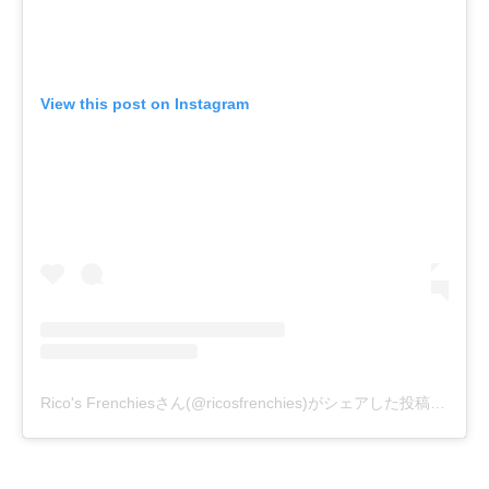
View this post on Instagram
Rico's Frenchiesさん(@ricosfrenchies)がシェアした投稿
-
2018