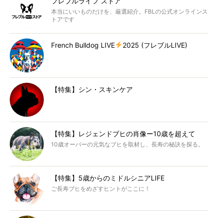
フレブルライフ ストア
本当にいいものだけを、厳選紹介。FBLの公式オンラインス
トアです
French Bulldog LIVE
2025 (フレブルLIVE)
【特集】シン・スキンケア
【特集】レジェンドブヒの肖像ー10歳を超えて
10歳オーバーの元気なブヒを取材し、長寿の秘訣を探る。
【特集】5歳からのミドルシニアLIFE
ご長寿ブヒをめざすヒントがここに！