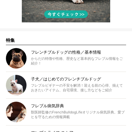
特集
フレンチブルドッグの性格／基本情報
からだの特徴や性格、歴史など基本的なフレブル情報をご
紹介！
子犬／はじめてのフレンチブルドッグ
フレブルビギナーの不安を解消！迎える前の心得、揃えて
おきたいアイテム、自宅環境、接し方などをご紹介
フレブル病気辞典
獣医師監修のFrenchBulldogLifeオリジナル病気辞典。愛ブ
ヒを守るための情報満載