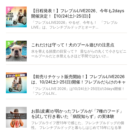
【日程発表！】フレブルLIVE2026、今年も2days
開催決定！【10/24(土)-25(日)】
「フレブルLIVE2026」やるぜ、今年も！ 「フレブル
LIVE」は、フレンチブルドッグとオーナ...
これだけは守って！犬のプール遊びの注意点
水を替える頻度の目安って？ 昔ながらの丸くて小さなビニ
ールプールだと水替えもさほど手間ではないけ...
【前売りチケット販売開始！】フレブルLIVE2026
は、10/24(土)-25(日)開催！フレブルだらけのキャ
ンプ・前夜祭・バスプランも新登場!?
「フレブルLIVE 2026」は10/24(土)-25(日)の2days開催！
「フレブルLIV...
お肌(皮膚)が弱かったフレブルが「7種のフード」
を試して行き着いた「病院知らず」の実体験
フレブルライフ歴15年で感じた、フレンチブルドッグの個
性。 フレンチブルドッグと暮らしはじめて15年になる筆
者...