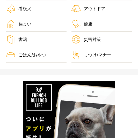
看板犬
アウトドア
住まい
健康
書籍
災害対策
ごはん/おやつ
しつけ/マナー