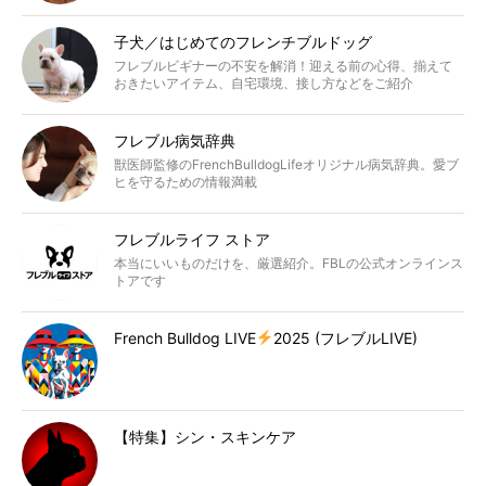
子犬／はじめてのフレンチブルドッグ
フレブルビギナーの不安を解消！迎える前の心得、揃えて
おきたいアイテム、自宅環境、接し方などをご紹介
フレブル病気辞典
獣医師監修のFrenchBulldogLifeオリジナル病気辞典。愛ブ
ヒを守るための情報満載
フレブルライフ ストア
本当にいいものだけを、厳選紹介。FBLの公式オンラインス
トアです
French Bulldog LIVE
2025 (フレブルLIVE)
【特集】シン・スキンケア