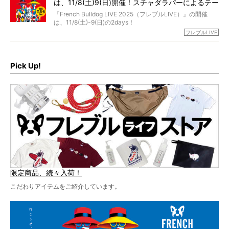
は、11/8(土)9(日)開催！スチャダラパーによるテー
ェスには世代ど真ん中のPUFFYが出演するなど、例年以上
に豪華なラインナップ。
マソング制作も決定
『French Bulldog LIVE 2025（フレブルLIVE）』の開催
北は北海道、南は鹿児島県から。全国のフレンチブルドッ
は、11/8(土)-9(日)の2days！
グが一堂に会した「フレブルLIVE2024」の模様を、詳しく
お得な前売りチケット、いよいよ販売スタートです！
フレブルLIVE
お届けです！
さらに今年はビッグニュースが。
なんと、ヒップホップグループ「スチャダラパー」がフレ
最後には2025年の情報もありますので、要チェックでござ
ブルLIVEのテーマソングを制作してくれることになりまし
います！
た！
Pick Up!
テーマソングの情報やお得な前売りチケットの販売情報な
ど、内容盛りだくさんでお送りしていますので、最後まで
お見逃しなく！
限定商品、続々入荷！
こだわりアイテムをご紹介しています。