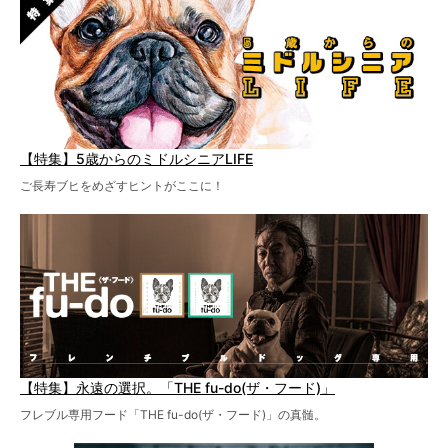
【特集】5歳からのミドルシニアLIFE
ご長寿ブヒをめざすヒントがここに！
【特集】永遠の選択。「THE fu-do(ザ・フード)」
フレブル専用フード「THE fu-do(ザ・フード)」の真髄。