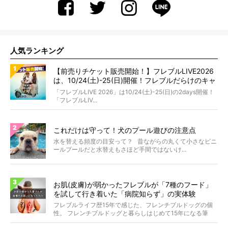
人気ランキング
【前売りチケット販売開始！】フレブルLIVE2026
は、10/24(土)-25(日)開催！フレブルだらけのキャ
ンプ・前夜祭・バスプランも新登場!?
「フレブルLIVE 2026」は10/24(土)-25(日)の2days開催！
「フレブルLIV...
これだけは守って！犬のプール遊びの注意点
水を替える頻度の目安って？ 昔ながらの丸くて小さなビニ
ールプールだと水替えもさほど手間ではないけ...
お肌(皮膚)が弱かったフレブルが「7種のフード」
を試して行き着いた「病院知らず」の実体験
フレブルライフ歴15年で感じた、フレンチブルドッグの個
性。 フレンチブルドッグと暮らしはじめて15年になる筆
者...