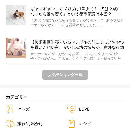
ギャンギャン、ガブガブは1歳まで!?「犬は２歳に
なったら落ち着く」という都市伝説は本当？
「犬は２歳になったら落ち着く」ってホント？ あるブヒオ
ーナーさんから、こんな質問がありました。...
【検証動画】寝ているフレブルの前にそっとおやつ
を置いた飼い主。食いしん坊の彼らが、意外な行動
に出た！
オーナーさんが、おやつを設置。 フレブルクリームの女
子・こうめさん。この日、おうちで気持ちよく眠っていた
ところ...
人気ランキング一覧
カテゴリー
グッズ
LOVE
旅行/お出かけ
レシピ