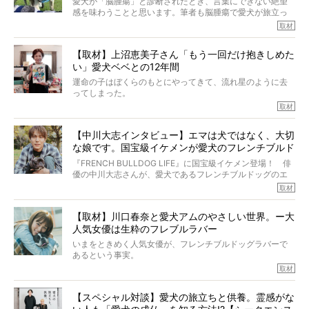
愛犬が「脳腫瘍」と診断されたとき、言葉にできない絶望
そんな中岡さんに、フレブルの魅力を語っていただきまし
感を味わうことと思います。筆者も脳腫瘍で愛犬が旅立っ
た。そのブヒ愛っぷりは、思ってた以上！ ガチ中のガチ
たひとり。だからこそ、どれほど厄介で困難な病気かを理
取材
でした!?
解をしているつもりです。「発症から1年生存すれば素晴ら
しい」とされるこの病気。
【取材】上沼恵美子さん「もう一回だけ抱きしめた
ところが、フレンチブルドッグの桃太郎は9歳で脳腫瘍を発
い」愛犬ベベとの12年間
症し、なんと4年7ヶ月間も生き抜いたのです。旅立ったと
きの年齢は13歳と11ヶ月、レジェンド級のレジェンドでし
運命の子はぼくらのもとにやってきて、流れ星のように去
た。さらには、治療後3年間は一度も発作が起きなかったと
ってしまった。
いいます。
その悲しみを語ることはなかなかむずかしい。
取材
この事実はフレンチブルドッグだけでなく、脳腫瘍と闘う
けれども、ぼくらはそのことについて考えたいし、泣き出
多くの犬たちに勇気と希望を与えるに違いありません。桃
しそうな飼い主さんを目の前にして、ほんのすこしでも寄
太郎のオーナーである佐藤さんご夫婦に、治療の選択やケ
【中川大志インタビュー】エマは犬ではなく、大切
り添いたいと思う。
アについて詳しくお話しをうかがいました。
な娘です。国宝級イケメンが愛犬のフレンチブルド
その悲しみをいますぐ解消することはできないが、話をき
いて、泣いたり笑ったりするのもいいだろう。
ッグと一緒に登場
『FRENCH BULLDOG LIFE』に国宝級イケメン登場！ 俳
こんな子だった、こんなにいい子だった、ほんとうに愛し
優の中川大志さんが、愛犬であるフレンチブルドッグのエ
ていたと。
マちゃん（2歳の女の子）にメロメロとの情報を聞きつけ、
取材
ぼくらは上沼恵美子さんのご自宅へ伺って、お話をきこう
中川さんを直撃。そのフレブル愛をたっぷり語っていただ
と思った。
きました。他のフレブルオーナーさん同様、濃すぎる親バ
【取材】川口春奈と愛犬アムのやさしい世界。ー大
カエピソードが次から次へと飛び出しました。
人気女優は生粋のフレブルラバー
いまをときめく人気女優が、フレンチブルドッグラバーで
あるという事実。
そうです、その人は川口春奈さん。
取材
アムちゃんというパイドの女の子と暮らしています。
話を聞けば聞くほど、そして春奈さんとアムちゃんのやり
【スペシャル対談】愛犬の旅立ちと供養。霊感がな
とりを目の当たりにするほどに、そのフレンチブルドッグ