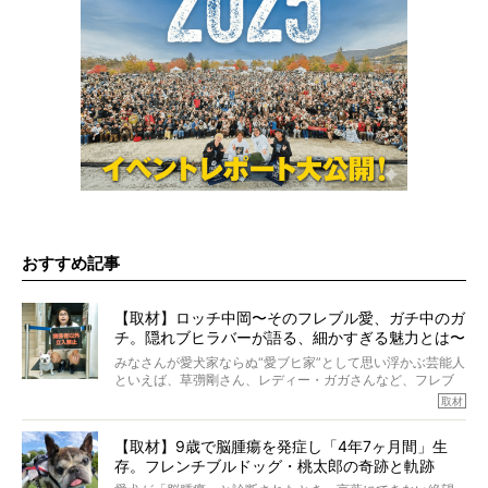
おすすめ記事
【取材】ロッチ中岡〜そのフレブル愛、ガチ中のガ
チ。隠れブヒラバーが語る、細かすぎる魅力とは〜
【前編】
みなさんが愛犬家ならぬ“愛ブヒ家”として思い浮かぶ芸能人
といえば、草彅剛さん、レディー・ガガさんなど、フレブ
ルを飼っている方が多いと思います。が、ロッチ中岡さん
取材
も、じつは大のフレブルラバーだというのをご存知です
か？ フレブルを飼っていないのにもかかわらず、中岡さ
【取材】9歳で脳腫瘍を発症し「4年7ヶ月間」生
んのインスタグラムを覗くと、たくさんのフレブルアカウ
存。フレンチブルドッグ・桃太郎の奇跡と軌跡
ントがフォローされていて、わが『FRENCH BULLDOG
LIFE』モデルのnicoやトーラスも、その中の一頭。