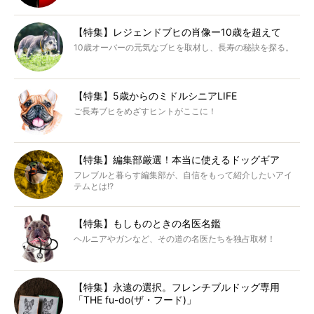
【特集】レジェンドブヒの肖像ー10歳を超えて
10歳オーバーの元気なブヒを取材し、長寿の秘訣を探る。
【特集】5歳からのミドルシニアLIFE
ご長寿ブヒをめざすヒントがここに！
【特集】編集部厳選！本当に使えるドッグギア
フレブルと暮らす編集部が、自信をもって紹介したいアイ
テムとは!?
【特集】もしものときの名医名鑑
ヘルニアやガンなど、その道の名医たちを独占取材！
【特集】永遠の選択。フレンチブルドッグ専用
「THE fu-do(ザ・フード)」