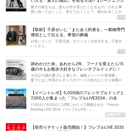
い人も「愛犬の成仏」を知る方法!?【シークエンス
愛がわたしたちのそれとまったく同じであることに、なん
だかうれしくなってしまったのでした。
はやとも×PELI】
愛犬の旅立ちは、誰もが目を背けたくなるもの。けれど事
春奈さんとアムちゃんのすてきな暮らしを、BUHI編集長の
前に知っておくこと、考えておくことで、救われることが
小西がいつくしみながら、切り取らせていただきます。
たくさんあります。
対談
今回は、お盆スペシャル企画。世間が認めるほどの霊視能
【取材】千原せいじ「また会う約束を」―動物専門
力をもつお笑い芸人「シークエンスはやとも」さんに、愛
僧侶として伝える、希望の葬儀
犬の旅立ちや供養についてインタビュー。
インタビュアー兼対談相手は、大の犬好きで心霊分野の知
お笑いコンビ「千原兄弟」のツッコミを担当する、千原せ
識にも長けているPELIさん。
いじさん。
取材
「愛犬が旅立ったあと、ベッドやおもちゃはどうすればい
今年で結成35周年を迎え、芸人としての活躍も目覚ましい
い？」「お骨はどうするべき？」「お花やお線香は喜んで
中、2024年5月に動物専門僧侶になり世間を驚かせまし
くれる？」
諦めかけた命。あれから2年、フードを変えたら15
た。
さらには、霊感がない人でも愛犬が成仏したことを知る方
歳の今もお散歩大好きなフレンチブルドッグに！
僧侶としての名は「靖賢（せいけん）」。
法まで。
当時54歳という年齢にして、なぜ動物専門僧侶という道を
今日は15歳の愛ブヒと暮らす、編集メンバーの実体験。
選んだのか。
愛ブヒは二年前からすべてのフードが合わなくなり体重が
お笑い芸人だからこそ暗くなりすぎない、むしろ心がスッ
また、愛犬の旅立ちとどのように向き合うべきなのか。
激減。検査をしても異常はなく「年齢のせいですね…」と言
と軽くなる。
「動物専門僧侶」という立場で、お話しをうかがいまし
われてしまいました。
永久保存版のスペシャル対談です！
【イベントレポ】5,000頭のフレンチブルドッグと
た。
もう諦めるしかないのかな…そんなとき、我が家に届いたの
7,000人が集まった「フレブルLIVE2024」の全
が「THE fu-do(ザ・フード)」の試食品でした。
貌！
そして「THE fu-do(ザ・フード)」を食べつづけて二年、愛
11/9(土)-10(日)の二日間にわたって開催された『French
ブヒは15歳になり、今も元気にお散歩をしています。
Bulldog LIVE 2024（フレブルLIVE）』。
今回は、二年前の絶望から今までを包み隠さず、時系列で
今年はのべ5,000頭のフレンチブルドッグと7,000人のフレ
フレブルLIVE
お話しさせていただきます。
ブルオーナーが集まりました！
【前売りチケット販売開始！】フレブルLIVE 2025
day1の司会はフレブルラバーのロッチさん。day2の音楽フ