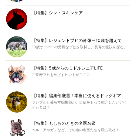
【特集】シン・スキンケア
【特集】レジェンドブヒの肖像ー10歳を超えて
10歳オーバーの元気なブヒを取材し、長寿の秘訣を探る。
【特集】5歳からのミドルシニアLIFE
ご長寿ブヒをめざすヒントがここに！
【特集】編集部厳選！本当に使えるドッグギア
フレブルと暮らす編集部が、自信をもって紹介したいアイ
テムとは!?
【特集】もしものときの名医名鑑
ヘルニアやガンなど、その道の名医たちを独占取材！