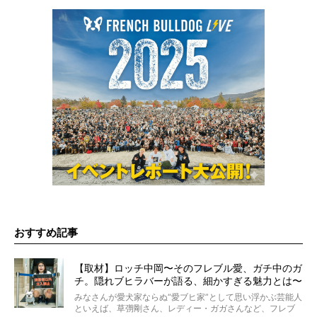
おすすめ記事
【取材】ロッチ中岡〜そのフレブル愛、ガチ中のガ
チ。隠れブヒラバーが語る、細かすぎる魅力とは〜
【前編】
みなさんが愛犬家ならぬ“愛ブヒ家”として思い浮かぶ芸能人
といえば、草彅剛さん、レディー・ガガさんなど、フレブ