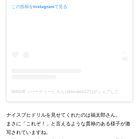
この投稿をInstagramで見る
BIRDIE（バーディー）さん(@birdie0221)がシェアした投稿
-
20
ナイスブヒドリルを見せてくれたのは福太郎さん。
まさに「これぞ！」と言えるような貫禄のある様子が激
写されていますね。