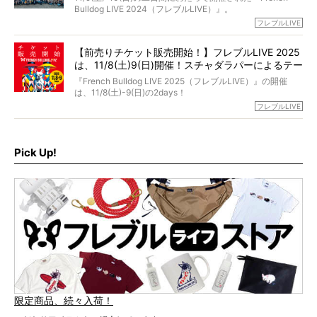
ブヒは15歳になり、今も元気にお散歩をしています。
Bulldog LIVE 2024（フレブルLIVE）』。
今回は、二年前の絶望から今までを包み隠さず、時系列で
今年はのべ5,000頭のフレンチブルドッグと7,000人のフレ
フレブルLIVE
お話しさせていただきます。
ブルオーナーが集まりました！
【前売りチケット販売開始！】フレブルLIVE 2025
day1の司会はフレブルラバーのロッチさん。day2の音楽フ
は、11/8(土)9(日)開催！スチャダラパーによるテー
ェスには世代ど真ん中のPUFFYが出演するなど、例年以上
に豪華なラインナップ。
マソング制作も決定
『French Bulldog LIVE 2025（フレブルLIVE）』の開催
北は北海道、南は鹿児島県から。全国のフレンチブルドッ
は、11/8(土)-9(日)の2days！
グが一堂に会した「フレブルLIVE2024」の模様を、詳しく
お得な前売りチケット、いよいよ販売スタートです！
フレブルLIVE
お届けです！
さらに今年はビッグニュースが。
なんと、ヒップホップグループ「スチャダラパー」がフレ
最後には2025年の情報もありますので、要チェックでござ
ブルLIVEのテーマソングを制作してくれることになりまし
います！
た！
Pick Up!
テーマソングの情報やお得な前売りチケットの販売情報な
ど、内容盛りだくさんでお送りしていますので、最後まで
お見逃しなく！
限定商品、続々入荷！