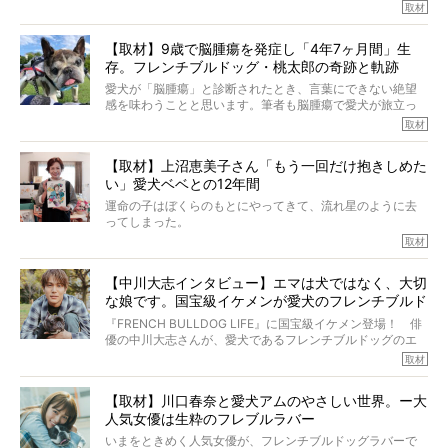
ルを飼っている方が多いと思います。が、ロッチ中岡さん
取材
も、じつは大のフレブルラバーだというのをご存知です
か？ フレブルを飼っていないのにもかかわらず、中岡さ
【取材】9歳で脳腫瘍を発症し「4年7ヶ月間」生
んのインスタグラムを覗くと、たくさんのフレブルアカウ
存。フレンチブルドッグ・桃太郎の奇跡と軌跡
ントがフォローされていて、わが『FRENCH BULLDOG
LIFE』モデルのnicoやトーラスも、その中の一頭。
愛犬が「脳腫瘍」と診断されたとき、言葉にできない絶望
そんな中岡さんに、フレブルの魅力を語っていただきまし
感を味わうことと思います。筆者も脳腫瘍で愛犬が旅立っ
た。そのブヒ愛っぷりは、思ってた以上！ ガチ中のガチ
たひとり。だからこそ、どれほど厄介で困難な病気かを理
取材
でした!?
解をしているつもりです。「発症から1年生存すれば素晴ら
しい」とされるこの病気。
【取材】上沼恵美子さん「もう一回だけ抱きしめた
ところが、フレンチブルドッグの桃太郎は9歳で脳腫瘍を発
い」愛犬ベベとの12年間
症し、なんと4年7ヶ月間も生き抜いたのです。旅立ったと
きの年齢は13歳と11ヶ月、レジェンド級のレジェンドでし
運命の子はぼくらのもとにやってきて、流れ星のように去
た。さらには、治療後3年間は一度も発作が起きなかったと
ってしまった。
いいます。
その悲しみを語ることはなかなかむずかしい。
取材
この事実はフレンチブルドッグだけでなく、脳腫瘍と闘う
けれども、ぼくらはそのことについて考えたいし、泣き出
多くの犬たちに勇気と希望を与えるに違いありません。桃
しそうな飼い主さんを目の前にして、ほんのすこしでも寄
太郎のオーナーである佐藤さんご夫婦に、治療の選択やケ
【中川大志インタビュー】エマは犬ではなく、大切
り添いたいと思う。
アについて詳しくお話しをうかがいました。
な娘です。国宝級イケメンが愛犬のフレンチブルド
その悲しみをいますぐ解消することはできないが、話をき
いて、泣いたり笑ったりするのもいいだろう。
ッグと一緒に登場
『FRENCH BULLDOG LIFE』に国宝級イケメン登場！ 俳
こんな子だった、こんなにいい子だった、ほんとうに愛し
優の中川大志さんが、愛犬であるフレンチブルドッグのエ
ていたと。
マちゃん（2歳の女の子）にメロメロとの情報を聞きつけ、
取材
ぼくらは上沼恵美子さんのご自宅へ伺って、お話をきこう
中川さんを直撃。そのフレブル愛をたっぷり語っていただ
と思った。
きました。他のフレブルオーナーさん同様、濃すぎる親バ
【取材】川口春奈と愛犬アムのやさしい世界。ー大
カエピソードが次から次へと飛び出しました。
人気女優は生粋のフレブルラバー
いまをときめく人気女優が、フレンチブルドッグラバーで