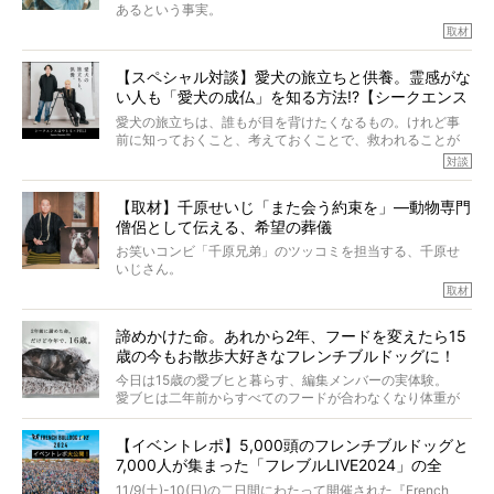
あるという事実。
そうです、その人は川口春奈さん。
取材
アムちゃんというパイドの女の子と暮らしています。
話を聞けば聞くほど、そして春奈さんとアムちゃんのやり
【スペシャル対談】愛犬の旅立ちと供養。霊感がな
とりを目の当たりにするほどに、そのフレンチブルドッグ
い人も「愛犬の成仏」を知る方法!?【シークエンス
愛がわたしたちのそれとまったく同じであることに、なん
だかうれしくなってしまったのでした。
はやとも×PELI】
愛犬の旅立ちは、誰もが目を背けたくなるもの。けれど事
春奈さんとアムちゃんのすてきな暮らしを、BUHI編集長の
前に知っておくこと、考えておくことで、救われることが
小西がいつくしみながら、切り取らせていただきます。
たくさんあります。
対談
今回は、お盆スペシャル企画。世間が認めるほどの霊視能
【取材】千原せいじ「また会う約束を」―動物専門
力をもつお笑い芸人「シークエンスはやとも」さんに、愛
僧侶として伝える、希望の葬儀
犬の旅立ちや供養についてインタビュー。
インタビュアー兼対談相手は、大の犬好きで心霊分野の知
お笑いコンビ「千原兄弟」のツッコミを担当する、千原せ
識にも長けているPELIさん。
いじさん。
取材
「愛犬が旅立ったあと、ベッドやおもちゃはどうすればい
今年で結成35周年を迎え、芸人としての活躍も目覚ましい
い？」「お骨はどうするべき？」「お花やお線香は喜んで
中、2024年5月に動物専門僧侶になり世間を驚かせまし
くれる？」
諦めかけた命。あれから2年、フードを変えたら15
た。
さらには、霊感がない人でも愛犬が成仏したことを知る方
歳の今もお散歩大好きなフレンチブルドッグに！
僧侶としての名は「靖賢（せいけん）」。
法まで。
当時54歳という年齢にして、なぜ動物専門僧侶という道を
今日は15歳の愛ブヒと暮らす、編集メンバーの実体験。
選んだのか。
愛ブヒは二年前からすべてのフードが合わなくなり体重が
お笑い芸人だからこそ暗くなりすぎない、むしろ心がスッ
また、愛犬の旅立ちとどのように向き合うべきなのか。
激減。検査をしても異常はなく「年齢のせいですね…」と言
と軽くなる。
「動物専門僧侶」という立場で、お話しをうかがいまし
われてしまいました。
永久保存版のスペシャル対談です！
【イベントレポ】5,000頭のフレンチブルドッグと
た。
もう諦めるしかないのかな…そんなとき、我が家に届いたの
7,000人が集まった「フレブルLIVE2024」の全
が「THE fu-do(ザ・フード)」の試食品でした。
貌！
そして「THE fu-do(ザ・フード)」を食べつづけて二年、愛
11/9(土)-10(日)の二日間にわたって開催された『French