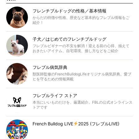
フレンチブルドッグの性格／基本情報
からだの特徴や性格、歴史など基本的なフレブル情報をご
紹介！
子犬／はじめてのフレンチブルドッグ
フレブルビギナーの不安を解消！迎える前の心得、揃えて
おきたいアイテム、自宅環境、接し方などをご紹介
フレブル病気辞典
獣医師監修のFrenchBulldogLifeオリジナル病気辞典。愛ブ
ヒを守るための情報満載
フレブルライフ ストア
本当にいいものだけを、厳選紹介。FBLの公式オンラインス
トアです
French Bulldog LIVE
2025 (フレブルLIVE)