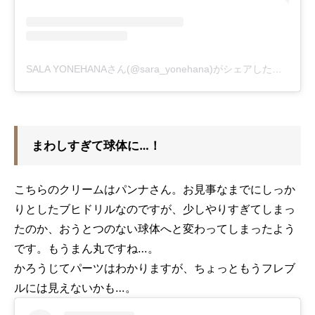
SALA YONEHANAさん(@sara_yonehana)がシェアした投稿
-
2
まわしすぎて球体に…！
こちらのクリームはパンナさん。お見事なまでにしっか
りとしたブヒドリルなのですが、少しやりすぎてしまっ
たのか、おうとつのない球体へと変わってしまったよう
です。もうまん丸ですね…。
かろうじてパーツはわかりますが、ちょっともうフレブ
ルには見えないかも…。