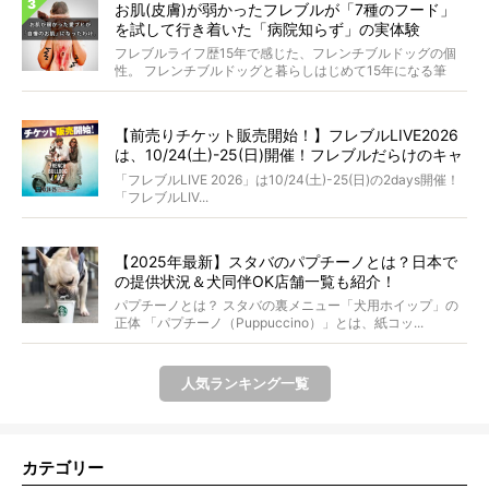
お肌(皮膚)が弱かったフレブルが「7種のフード」
を試して行き着いた「病院知らず」の実体験
フレブルライフ歴15年で感じた、フレンチブルドッグの個
性。 フレンチブルドッグと暮らしはじめて15年になる筆
者...
【前売りチケット販売開始！】フレブルLIVE2026
は、10/24(土)-25(日)開催！フレブルだらけのキャ
ンプ・前夜祭・バスプランも新登場!?
「フレブルLIVE 2026」は10/24(土)-25(日)の2days開催！
「フレブルLIV...
【2025年最新】スタバのパプチーノとは？日本で
の提供状況＆犬同伴OK店舗一覧も紹介！
パプチーノとは？ スタバの裏メニュー「犬用ホイップ」の
正体 「パプチーノ（Puppuccino）」とは、紙コッ...
人気ランキング一覧
カテゴリー