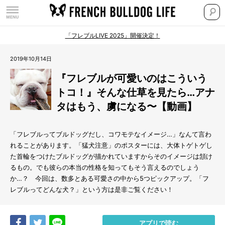
「フレブルLIVE 2025」開催決定！
2019年10月14日
『フレブルが可愛いのはこういう
トコ！』そんな仕草を見たら…アナ
タはもう、虜になる〜【動画】
「フレブルってブルドッグだし、コワモテなイメージ…」なんて言わ
れることがあります。「猛犬注意」のポスターには、大体トゲトゲし
た首輪をつけたブルドッグが描かれていますからそのイメージは頷け
るもの。でも彼らの本当の性格を知ってもそう言えるのでしょう
か…？ 今回は、数多とある可愛さの中から5つピックアップ。「フ
レブルってどんな犬？」という方は是非ご覧ください！
Share
Tweet
LINE
アプリで読む