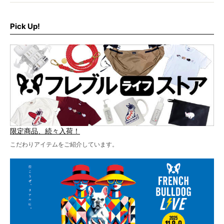
なんと、ヒップホップグループ「スチャダラパー」がフレ
最後には2025年の情報もありますので、要チェックでござ
ブルLIVEのテーマソングを制作してくれることになりまし
います！
た！
Pick Up!
テーマソングの情報やお得な前売りチケットの販売情報な
ど、内容盛りだくさんでお送りしていますので、最後まで
お見逃しなく！
限定商品、続々入荷！
こだわりアイテムをご紹介しています。