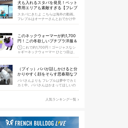
犬も入れるスタバを発見！ペット
専用エリアも素敵すぎる【フレブ
ル動画】
スタバにきたよ こちらは海外の動画。
フレブルはオーナーさんとおでかけ中
です。 少しカフェで休憩し...
このネックウォーマーが約1,700
円！この冬欲しいプチプラ洋服＆
アイテム【4選】
①これで約1,700円！ゴージャスなシ
ャギーネックウォーマー ひとつ目は、
シャギー生地を使用したネックウォー
マ...
（プイッ）パパが話しかけると分
かりやすく顔をそらす思春期なフ
レブル【動画】
パパさんよりも フレブルは夢中でカミ
カミ中。パパさんはかまってほしいの
か、フレブルのお尻を触っています。
&n...
人気ランキング一覧