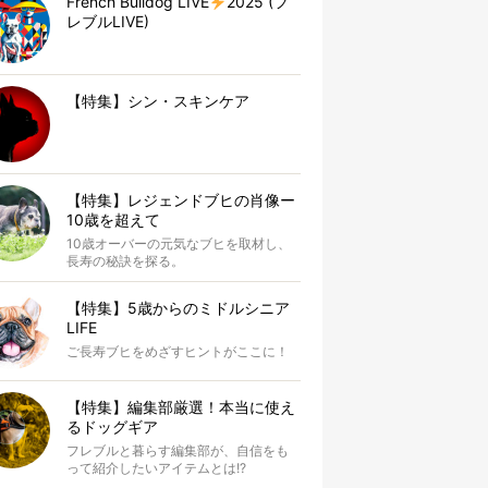
French Bulldog LIVE
2025 (フ
レブルLIVE)
【特集】シン・スキンケア
【特集】レジェンドブヒの肖像ー
10歳を超えて
10歳オーバーの元気なブヒを取材し、
長寿の秘訣を探る。
【特集】5歳からのミドルシニア
LIFE
ご長寿ブヒをめざすヒントがここに！
【特集】編集部厳選！本当に使え
るドッグギア
フレブルと暮らす編集部が、自信をも
って紹介したいアイテムとは!?