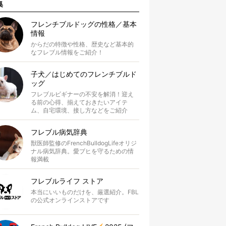
集
フレンチブルドッグの性格／基本
情報
からだの特徴や性格、歴史など基本的
なフレブル情報をご紹介！
子犬／はじめてのフレンチブルド
ッグ
フレブルビギナーの不安を解消！迎え
る前の心得、揃えておきたいアイテ
ム、自宅環境、接し方などをご紹介
フレブル病気辞典
獣医師監修のFrenchBulldogLifeオリジ
ナル病気辞典。愛ブヒを守るための情
報満載
フレブルライフ ストア
本当にいいものだけを、厳選紹介。FBL
の公式オンラインストアです