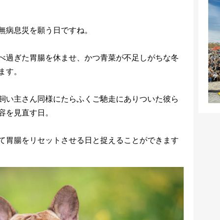
無病息災を願う日ですね。
べ過ぎた胃腸を休ませ、かつ青菜が不足しがちな冬
ます。
飼い主さん同様にたらふくご馳走にありついた彼ら
容を見直す日。
て胃腸をリセットさせる日と捉えることができます