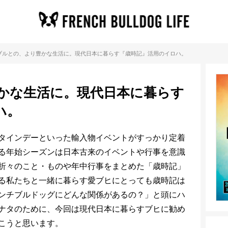
ブルとの、より豊かな生活に。現代日本に暮らす『歳時記』活用のイロハ。
かな生活に。現代日本に暮らす
ハ。
タインデーといった輸入物イベントがすっかり定着
る年始シーズンは日本古来のイベントや行事を意識
折々のこと・ものや年中行事をまとめた「歳時記」
る私たちと一緒に暮らす愛ブヒにとっても歳時記は
ンチブルドッグにどんな関係があるの？」と頭にハ
ナタのために、今回は現代日本に暮らすブヒに勧め
こうと思います。