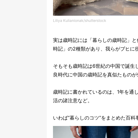
Liliya Kulianionak/shutterstock
実は歳時記には「暮らしの歳時記」と
時記」の
2
種類があり、我らがブヒに
そもそも歳時記は
6
世紀の中国で誕生
良時代に中国の歳時記を真似たものが
歳時記に書かれているのは、
1
年を通
活の諸注意など。
いわば
“
暮らしのコツ
”
をまとめた百科