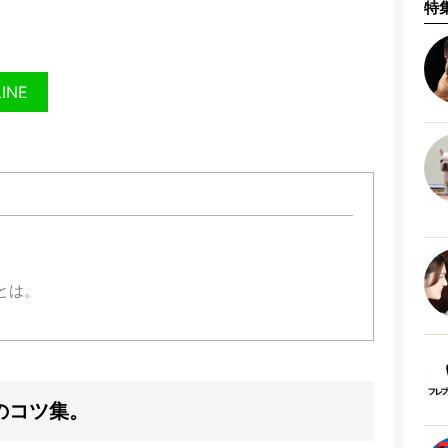
特
LINE
。
。
とは。
のコツ集。