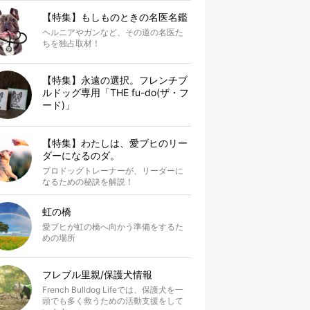
【特集】もしものときの名医名鑑
ヘルニアやガンなど、その道の名医た
ちを独占取材！
【特集】永遠の選択。フレンチブ
ルドッグ専用「THE fu-do(ザ・フ
ード)」
【特集】わたしは、愛ブヒのリー
ダーになるのダ。
プロドッグトレーナーが、リーダーに
なるための秘訣を解説！
虹の橋
愛ブヒが虹の橋へ向かう準備をするた
めの場所
フレブル里親/保護犬情報
French Bulldog Lifeでは、保護犬を一
頭でも多く救うための活動支援をして