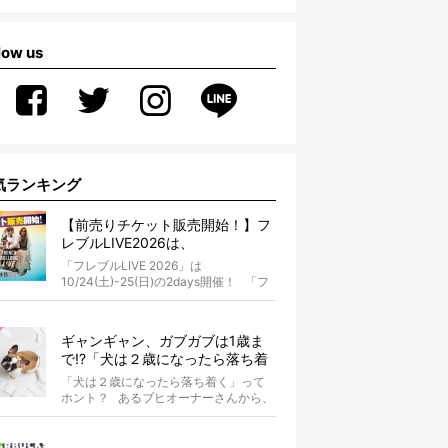
low us
気ランキング
【前売りチケット販売開始！】フ
レブルLIVE2026は、
10/24(土)-25(日)開催！フレブル
「フレブルLIVE 2026」は
だらけのキャンプ・前夜祭・バス
10/24(土)-25(日)の2days開催！ 「フ
プランも新登場!?
レブルLIV...
ギャンギャン、ガブガブは1歳ま
で!?「犬は２歳になったら落ち着
く」という都市伝説は本当？
「犬は２歳になったら落ち着く」って
ホント？ あるブヒオーナーさんから、
こんな質問がありました。...