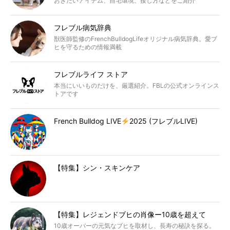
おきたいアイテム、自宅環境、接し方などをご紹介
フレブル病気辞典
獣医師監修のFrenchBulldogLifeオリジナル病気辞典。愛ブ
ヒを守るための情報満載
フレブルライフ ストア
本当にいいものだけを、厳選紹介。FBLの公式オンラインス
トアです
French Bulldog LIVE
2025 (フレブルLIVE)
【特集】シン・スキンケア
【特集】レジェンドブヒの肖像ー10歳を超えて
10歳オーバーの元気なブヒを取材し、長寿の秘訣を探る。