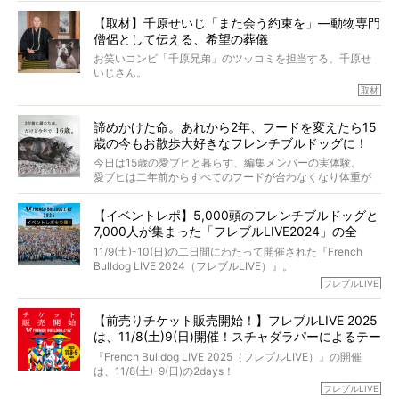
今回は、お盆スペシャル企画。世間が認めるほどの霊視能
【取材】千原せいじ「また会う約束を」―動物専門
力をもつお笑い芸人「シークエンスはやとも」さんに、愛
僧侶として伝える、希望の葬儀
犬の旅立ちや供養についてインタビュー。
インタビュアー兼対談相手は、大の犬好きで心霊分野の知
お笑いコンビ「千原兄弟」のツッコミを担当する、千原せ
識にも長けているPELIさん。
いじさん。
取材
「愛犬が旅立ったあと、ベッドやおもちゃはどうすればい
今年で結成35周年を迎え、芸人としての活躍も目覚ましい
い？」「お骨はどうするべき？」「お花やお線香は喜んで
中、2024年5月に動物専門僧侶になり世間を驚かせまし
くれる？」
諦めかけた命。あれから2年、フードを変えたら15
た。
さらには、霊感がない人でも愛犬が成仏したことを知る方
歳の今もお散歩大好きなフレンチブルドッグに！
僧侶としての名は「靖賢（せいけん）」。
法まで。
当時54歳という年齢にして、なぜ動物専門僧侶という道を
今日は15歳の愛ブヒと暮らす、編集メンバーの実体験。
選んだのか。
愛ブヒは二年前からすべてのフードが合わなくなり体重が
お笑い芸人だからこそ暗くなりすぎない、むしろ心がスッ
また、愛犬の旅立ちとどのように向き合うべきなのか。
激減。検査をしても異常はなく「年齢のせいですね…」と言
と軽くなる。
「動物専門僧侶」という立場で、お話しをうかがいまし
われてしまいました。
永久保存版のスペシャル対談です！
【イベントレポ】5,000頭のフレンチブルドッグと
た。
もう諦めるしかないのかな…そんなとき、我が家に届いたの
7,000人が集まった「フレブルLIVE2024」の全
が「THE fu-do(ザ・フード)」の試食品でした。
貌！
そして「THE fu-do(ザ・フード)」を食べつづけて二年、愛
11/9(土)-10(日)の二日間にわたって開催された『French
ブヒは15歳になり、今も元気にお散歩をしています。
Bulldog LIVE 2024（フレブルLIVE）』。
今回は、二年前の絶望から今までを包み隠さず、時系列で
今年はのべ5,000頭のフレンチブルドッグと7,000人のフレ
フレブルLIVE
お話しさせていただきます。
ブルオーナーが集まりました！
【前売りチケット販売開始！】フレブルLIVE 2025
day1の司会はフレブルラバーのロッチさん。day2の音楽フ
は、11/8(土)9(日)開催！スチャダラパーによるテー
ェスには世代ど真ん中のPUFFYが出演するなど、例年以上
に豪華なラインナップ。
マソング制作も決定
『French Bulldog LIVE 2025（フレブルLIVE）』の開催
北は北海道、南は鹿児島県から。全国のフレンチブルドッ
は、11/8(土)-9(日)の2days！
グが一堂に会した「フレブルLIVE2024」の模様を、詳しく
お得な前売りチケット、いよいよ販売スタートです！
フレブルLIVE
お届けです！