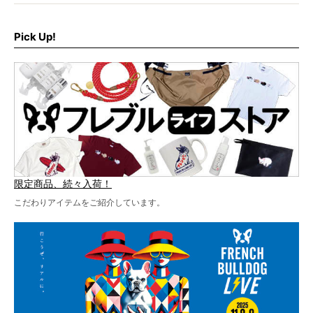
さらに今年はビッグニュースが。
なんと、ヒップホップグループ「スチャダラパー」がフレ
最後には2025年の情報もありますので、要チェックでござ
ブルLIVEのテーマソングを制作してくれることになりまし
います！
た！
Pick Up!
テーマソングの情報やお得な前売りチケットの販売情報な
ど、内容盛りだくさんでお送りしていますので、最後まで
お見逃しなく！
限定商品、続々入荷！
こだわりアイテムをご紹介しています。