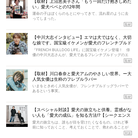
【取材】上沼恵美子さん「もう一回だけ抱きしめた
ところが、フレンチブルドッグの桃太郎は9歳で脳腫瘍を発
い」愛犬ベベとの12年間
症し、なんと4年7ヶ月間も生き抜いたのです。旅立ったと
きの年齢は13歳と11ヶ月、レジェンド級のレジェンドでし
運命の子はぼくらのもとにやってきて、流れ星のように去
た。さらには、治療後3年間は一度も発作が起きなかったと
ってしまった。
いいます。
その悲しみを語ることはなかなかむずかしい。
取材
この事実はフレンチブルドッグだけでなく、脳腫瘍と闘う
けれども、ぼくらはそのことについて考えたいし、泣き出
多くの犬たちに勇気と希望を与えるに違いありません。桃
しそうな飼い主さんを目の前にして、ほんのすこしでも寄
太郎のオーナーである佐藤さんご夫婦に、治療の選択やケ
【中川大志インタビュー】エマは犬ではなく、大切
り添いたいと思う。
アについて詳しくお話しをうかがいました。
な娘です。国宝級イケメンが愛犬のフレンチブルド
その悲しみをいますぐ解消することはできないが、話をき
いて、泣いたり笑ったりするのもいいだろう。
ッグと一緒に登場
『FRENCH BULLDOG LIFE』に国宝級イケメン登場！ 俳
こんな子だった、こんなにいい子だった、ほんとうに愛し
優の中川大志さんが、愛犬であるフレンチブルドッグのエ
ていたと。
マちゃん（2歳の女の子）にメロメロとの情報を聞きつけ、
取材
ぼくらは上沼恵美子さんのご自宅へ伺って、お話をきこう
中川さんを直撃。そのフレブル愛をたっぷり語っていただ
と思った。
きました。他のフレブルオーナーさん同様、濃すぎる親バ
【取材】川口春奈と愛犬アムのやさしい世界。ー大
カエピソードが次から次へと飛び出しました。
人気女優は生粋のフレブルラバー
いまをときめく人気女優が、フレンチブルドッグラバーで
あるという事実。
そうです、その人は川口春奈さん。
取材
アムちゃんというパイドの女の子と暮らしています。
話を聞けば聞くほど、そして春奈さんとアムちゃんのやり
【スペシャル対談】愛犬の旅立ちと供養。霊感がな
とりを目の当たりにするほどに、そのフレンチブルドッグ
い人も「愛犬の成仏」を知る方法!?【シークエンス
愛がわたしたちのそれとまったく同じであることに、なん
だかうれしくなってしまったのでした。
はやとも×PELI】
愛犬の旅立ちは、誰もが目を背けたくなるもの。けれど事
春奈さんとアムちゃんのすてきな暮らしを、BUHI編集長の
前に知っておくこと、考えておくことで、救われることが
小西がいつくしみながら、切り取らせていただきます。
たくさんあります。
対談