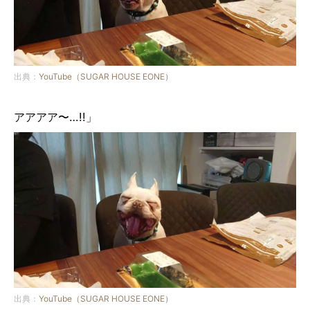
出典：
YouTube（SUGAR HOUSE EONE）
アアアア〜…!!」
出典：
YouTube（SUGAR HOUSE EONE）