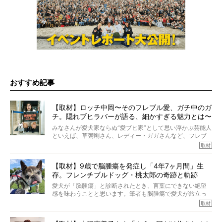
おすすめ記事
【取材】ロッチ中岡〜そのフレブル愛、ガチ中のガ
チ。隠れブヒラバーが語る、細かすぎる魅力とは〜
【前編】
みなさんが愛犬家ならぬ“愛ブヒ家”として思い浮かぶ芸能人
といえば、草彅剛さん、レディー・ガガさんなど、フレブ
ルを飼っている方が多いと思います。が、ロッチ中岡さん
取材
も、じつは大のフレブルラバーだというのをご存知です
か？ フレブルを飼っていないのにもかかわらず、中岡さ
【取材】9歳で脳腫瘍を発症し「4年7ヶ月間」生
んのインスタグラムを覗くと、たくさんのフレブルアカウ
存。フレンチブルドッグ・桃太郎の奇跡と軌跡
ントがフォローされていて、わが『FRENCH BULLDOG
LIFE』モデルのnicoやトーラスも、その中の一頭。
愛犬が「脳腫瘍」と診断されたとき、言葉にできない絶望
そんな中岡さんに、フレブルの魅力を語っていただきまし
感を味わうことと思います。筆者も脳腫瘍で愛犬が旅立っ
た。そのブヒ愛っぷりは、思ってた以上！ ガチ中のガチ
たひとり。だからこそ、どれほど厄介で困難な病気かを理
取材
でした!?
解をしているつもりです。「発症から1年生存すれば素晴ら
しい」とされるこの病気。