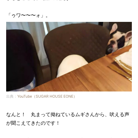
「ゥワ〜〜〜ォ」。
出典：
YouTube（SUGAR HOUSE EONE）
なんと！ 丸まって拗ねているムギさんから、吠える声
が聞こえてきたのです！