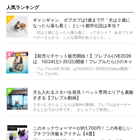
人気ランキング
ギャンギャン、ガブガブは1歳まで!?「犬は２歳に
なったら落ち着く」という都市伝説は本当？
「犬は２歳になったら落ち着く」ってホント？ あるブヒオ
ーナーさんから、こんな質問がありました。...
【前売りチケット販売開始！】フレブルLIVE2026
は、10/24(土)-25(日)開催！フレブルだらけのキャ
ンプ・前夜祭・バスプランも新登場!?
「フレブルLIVE 2026」は10/24(土)-25(日)の2days開催！
「フレブルLIV...
犬も入れるスタバを発見！ペット専用エリアも素敵
すぎる【フレブル動画】
スタバにきたよ こちらは海外の動画。フレブルはオーナー
さんとおでかけ中です。 少しカフェで休憩し...
このネックウォーマーが約1,700円！この冬欲しい
プチプラ洋服＆アイテム【4選】