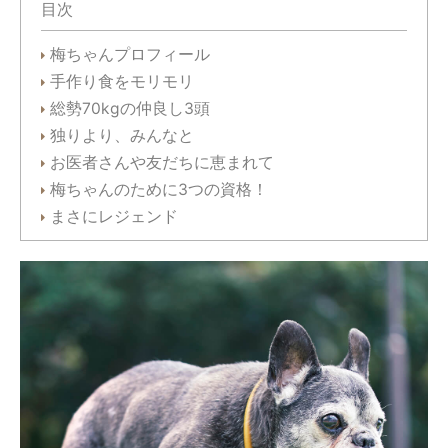
目次
梅ちゃんプロフィール
手作り食をモリモリ
総勢70kgの仲良し3頭
独りより、みんなと
お医者さんや友だちに恵まれて
梅ちゃんのために3つの資格！
まさにレジェンド