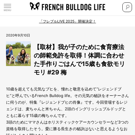
「フレブルLIVE 2025」開催決定！
2020年9月10日
【取材】我が子のために食育療法
の師範免許を取得！体調に合わせ
た手作りごはんで15歳も食欲モリ
モリ #29 梅
10歳を超えても元気なブヒを、憧れと敬意を込めて“レジェンドブ
ヒ”と呼んでいるFrench Bulldog life。その元気の秘訣をオーナーさん
に伺うのが、特集『レジェンドブヒの肖像』です。今回登場するレジ
ェンドは、麦ちゃんと米ちゃん、2頭のイングリッシュブルドッグと
ともに暮らす15歳の梅ちゃんです。
3頭のためにママさんはホリスティックケアーカウンセラーなど3つの
資格を取得したそう。愛に勝る長生きの秘訣はないと思えるようなお